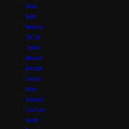
Xbox
Bybit
Binance
TikTok
Twitch
Discord
Fortnite
Google
eBay
Amazon
YouTube
Reddit