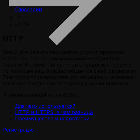
Глоссарий
HTTP
HTTP
Базой для работы веб-сайтов служит протокол
HTTP. Его полное наименование — HyperText
Transfer Protocol. По сути, он определяет правила,
по которым ваш браузер общается с веб-серверами.
При просмотре новостей или посещении интернет-
магазина всегда задействуется данный протокол.
Опубликовано:
24 июля 2025 г.
Для чего используется?
HTTP и HTTPS: в чем разница
Преимущества и недостатки
Регистрация