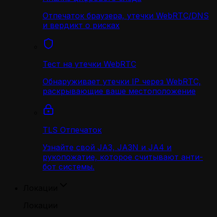
Отпечаток браузера, утечки WebRTC/DNS
и вердикт о рисках
Тест на утечки WebRTC
Обнаруживает утечки IP через WebRTC,
раскрывающие ваше местоположение
TLS Отпечаток
Узнайте свой JA3, JA3N и JA4 и
рукопожатие, которое считывают анти-
бот системы.
Локации
Локации