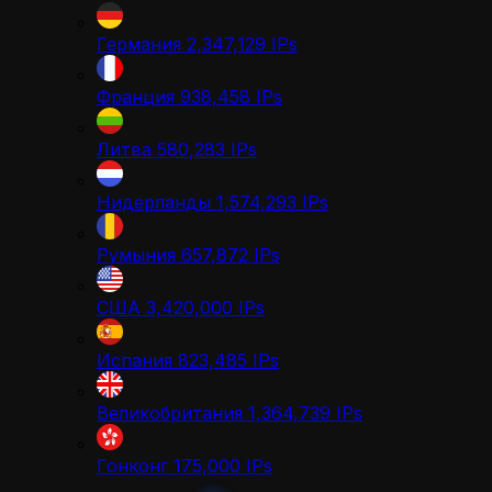
Германия
2,347,129
IPs
Франция
938,458
IPs
Литва
580,283
IPs
Нидерланды
1,574,293
IPs
Румыния
657,872
IPs
США
3,420,000
IPs
Испания
823,485
IPs
Великобритания
1,364,739
IPs
Гонконг
175,000
IPs