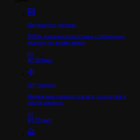
Цены
Датацентр прокси
500K+ высокоскоростных стабильных
прокси по всему миру.
от
$0.90
/
мес
ISP прокси
Надёжные прокси для игр, соцсетей и
сбора данных.
от
$1.70
/
мес