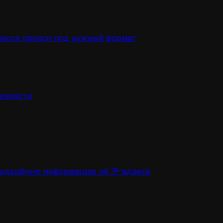
писок прокси под нужный формат
скорости
подробную информацию об IP-адресе