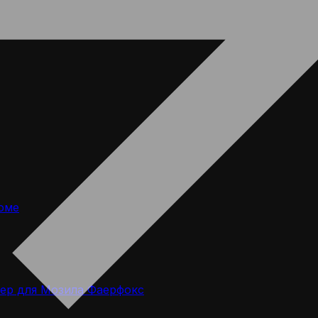
оме
ер для Мозила Фаерфокс