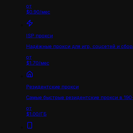
от
$0.90
/
мес
ISP прокси
Надёжные прокси для игр, соцсетей и сбор
от
$1.70
/
мес
Резидентские прокси
Самые быстрые резидентские прокси в 190+
от
$1.00
/
ГБ