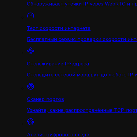
Обнаруживает утечки IP через WebRTC и п
Тест скорости интернета
Бесплатный сервис проверки скорости инт
Отслеживание IP-адреса
Отследите сетевой маршрут до любого IP и
Сканер портов
Узнайте, какие распространённые TCP-порт
Анализ цифрового следа