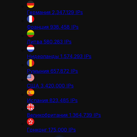
Германия
2,347,129
IPs
Франция
938,458
IPs
Литва
580,283
IPs
Нидерланды
1,574,293
IPs
Румыния
657,872
IPs
США
3,420,000
IPs
Испания
823,485
IPs
Великобритания
1,364,739
IPs
Гонконг
175,000
IPs