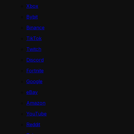
Xbox
Bybit
Binance
TikTok
Twitch
Discord
Fortnite
Google
eBay
Amazon
YouTube
Reddit