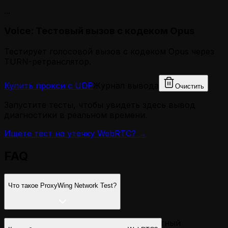
...
Voice: Тестовый вызов с кодеком Opus
Тестирует голосовой вызов с кодеком Opus через
TURN-ретранслятор.
Купить прокси с UDP
Журнал вывода
Очистить
Запустите тесты, чтобы увидеть здесь вывод
диагностики в реальном времени.
Ищете тест на утечку WebRTC? →
FAQ
Что такое ProxyWing Network Test?
ProxyWing Network Test — это бесплатный