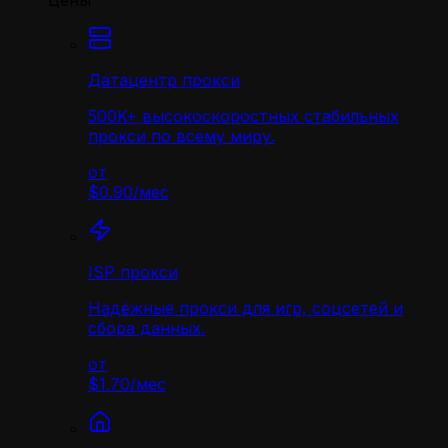
Цены
Датацентр прокси
500K+ высокоскоростных стабильных
прокси по всему миру.
от
$0.90
/
мес
ISP прокси
Надёжные прокси для игр, соцсетей и
сбора данных.
от
$1.70
/
мес