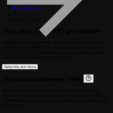
Инструменты
Сетевой тест
Тест сети и WebRTC для прокси
Проверьте соединение через прокси, запустите
диагностику WebRTC и убедитесь в доступности
UDP, TCP и TLS, чтобы ваша сеть поддерживала
качественные голосовые звонки.
Запустить все тесты
Тесты подключения TURN
Эти тесты проверяют подключение к сервису
Network Traversal Service (NTS) ProxyWing через
TURN-серверы по транспортным протоколам UDP,
TCP и TLS.