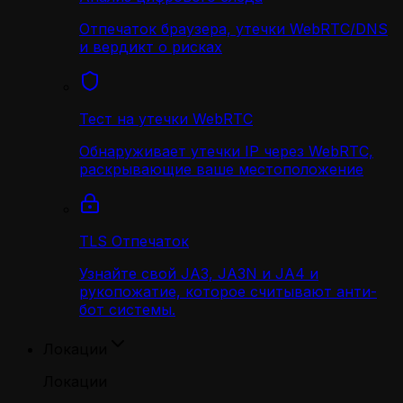
Отпечаток браузера, утечки WebRTC/DNS
и вердикт о рисках
Тест на утечки WebRTC
Обнаруживает утечки IP через WebRTC,
раскрывающие ваше местоположение
TLS Отпечаток
Узнайте свой JA3, JA3N и JA4 и
рукопожатие, которое считывают анти-
бот системы.
Локации
Локации