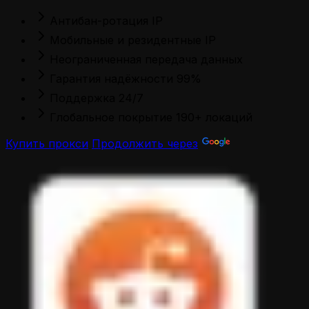
Антибан-ротация IP
Мобильные и резидентные IP
Неограниченная передача данных
Гарантия надёжности 99%
Поддержка 24/7
Глобальное покрытие 190+ локаций
Купить прокси
Продолжить через