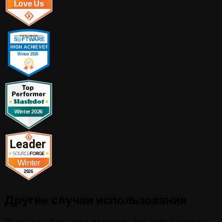
Другие случаи использования
Прокси от Proxywing подходят для любых задач и