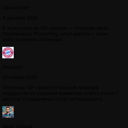
Одинвский
4 декабря 2025
Я использую их ISP-прокси — отличная цена.
Рекомендую ProxyWing, опыт работы с ними
действительно отличный.
Джошуа
22 ноября 2025
Отличные ISP-прокси и сильная команда
поддержки со средним временем ответа около 1
минуты. Определённо стоит использовать.
Иван Обухов