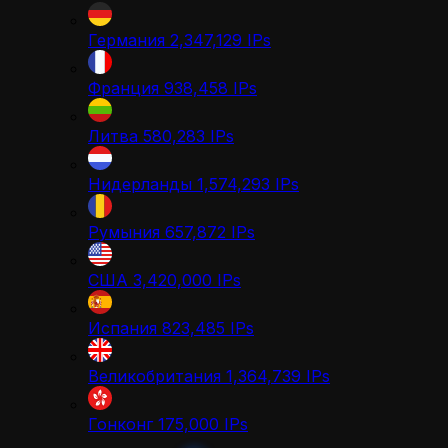
Германия
2,347,129
IPs
Франция
938,458
IPs
Литва
580,283
IPs
Нидерланды
1,574,293
IPs
Румыния
657,872
IPs
США
3,420,000
IPs
Испания
823,485
IPs
Великобритания
1,364,739
IPs
Гонконг
175,000
IPs