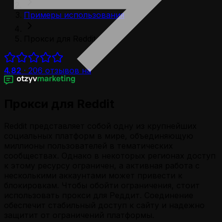
Примеры использования
Прокси для Reddit
4.82
·
206
отзывов на
Прокси для Reddit
Reddit представляет собой одну из крупнейших
социальных платформ в мире, объединяющую
миллионы пользователей в тематических
сообществах. Однако в некоторых регионах доступ
к этому ресурсу ограничен, а активная работа с
несколькими аккаунтами может привести к
блокировкам. Чтобы обойти ограничения, стоит
использовать прокси для Реддит. Соединение
обеспечит стабильный доступ к сайту и надежно
защитит от ограничений платформы.