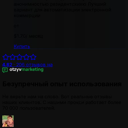
анонимностью резидентскихю Лучший
вариант для автоматизации электронной
коммерции
от
$1.70
/ месяц
Купить
4.82
·
206
отзывов на
Безупречный опыт использования
Не верьте нам на слово. Вот реальные отзывы
наших клиентов. С нашими прокси работает более
70 000 пользователей.