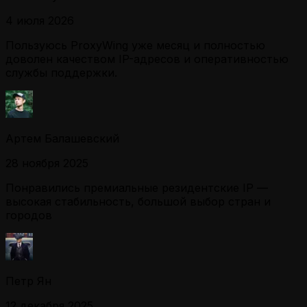
4 июля 2026
Пользуюсь ProxyWing уже месяц и полностью
доволен качеством IP-адресов и оперативностью
службы поддержки.
Артем Балашевский
28 ноября 2025
Понравились премиальные резидентские IP —
высокая стабильность, большой выбор стран и
городов
Петр Ян
12 декабря 2025