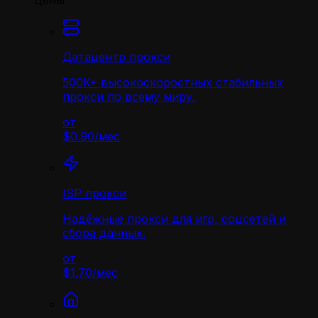
Цены
Датацентр прокси
500K+ высокоскоростных стабильных
прокси по всему миру.
от
$0.90
/
мес
ISP прокси
Надёжные прокси для игр, соцсетей и
сбора данных.
от
$1.70
/
мес