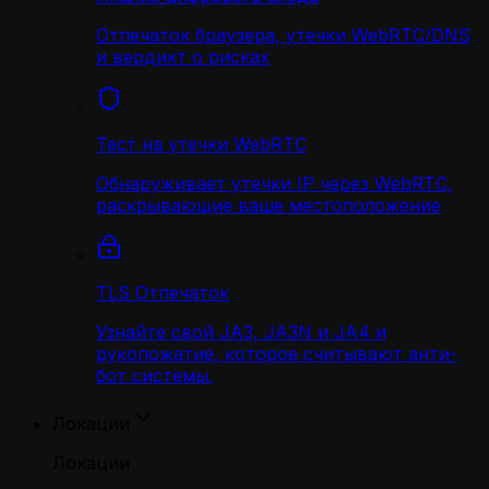
Отпечаток браузера, утечки WebRTC/DNS
и вердикт о рисках
Тест на утечки WebRTC
Обнаруживает утечки IP через WebRTC,
раскрывающие ваше местоположение
TLS Отпечаток
Узнайте свой JA3, JA3N и JA4 и
рукопожатие, которое считывают анти-
бот системы.
Локации
Локации