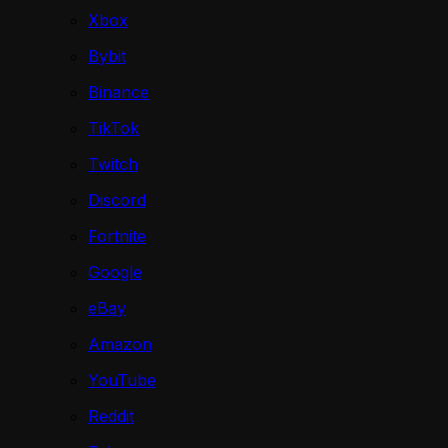
Xbox
Bybit
Binance
TikTok
Twitch
Discord
Fortnite
Google
eBay
Amazon
YouTube
Reddit