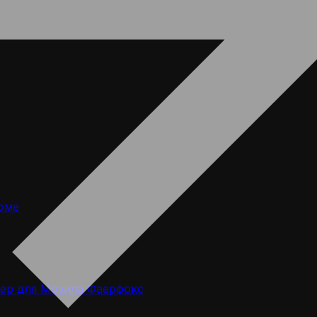
оме
ер для Мозила Фаерфокс