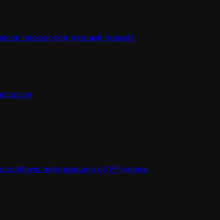
писок прокси под нужный формат
скорости
подробную информацию об IP-адресе