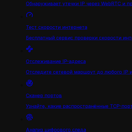
Обнаруживает утечки IP через WebRTC и п
Тест скорости интернета
Бесплатный сервис проверки скорости инт
Отслеживание IP-адреса
Отследите сетевой маршрут до любого IP и
Сканер портов
Узнайте, какие распространённые TCP-порт
Анализ цифрового следа