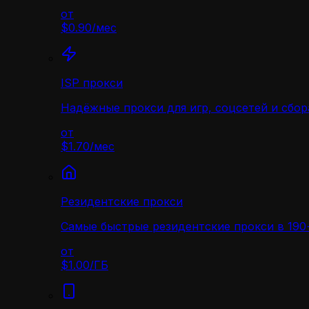
от
$0.90
/
мес
ISP прокси
Надёжные прокси для игр, соцсетей и сбор
от
$1.70
/
мес
Резидентские прокси
Самые быстрые резидентские прокси в 190+
от
$1.00
/
ГБ