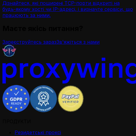
Дізнайтеся, які поширені TCP-порти відкриті на
будь-якому хості чи IP-адресі, і визначте сервіси, що
працюють за ними.
Маєте якісь питання?
Зареєструйтесь зараз
Зв'яжіться з нами
ПРОДУКТИ
Резидетськi проксi