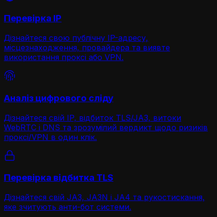
Перевірка IP
Дізнайтеся свою публічну IP-адресу,
місцезнаходження, провайдера та виявте
використання проксі або VPN.
Аналіз цифрового сліду
Дізнайтеся свій IP, відбиток TLS/JA3, витоки
WebRTC і DNS та зрозумілий вердикт щодо ризиків
проксі/VPN в один клік.
Перевірка відбитка TLS
Дізнайтеся свій JA3, JA3N і JA4 та рукостискання,
яке зчитують анти-бот системи.