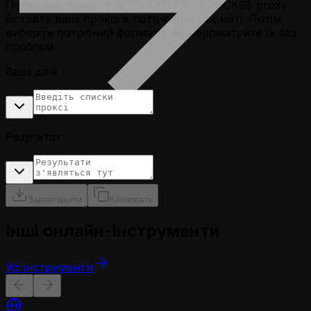
Перевірка проксі для IPv4 HTTP та SOCKS5 proxy
Вставте ваші проксі в поточному форматі. Потім
виберіть потрібний формат і переформатуйте їх без
проблем
Ваші дані
Результат
Завантажити
Копіювати
Інші онлайн-інструменти
Усі інструменти