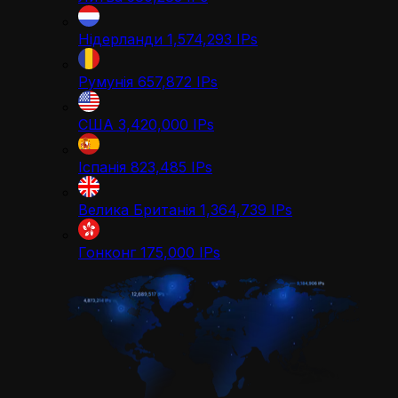
Нідерланди
1,574,293
IPs
Румунія
657,872
IPs
США
3,420,000
IPs
Іспанія
823,485
IPs
Велика Британія
1,364,739
IPs
Гонконг
175,000
IPs