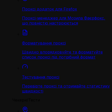
Проксі додаток для Firefox
Проксі-менеджер для Мозила Фаєрфокс,
що повністю настроюється
Форматування проксі
Швидко впорядковуйте та форматуйте
список проксі під потрібний формат
Тестування проксі
Перевірте проксі та отримайте статистику
швидкості
Чекери/Тести