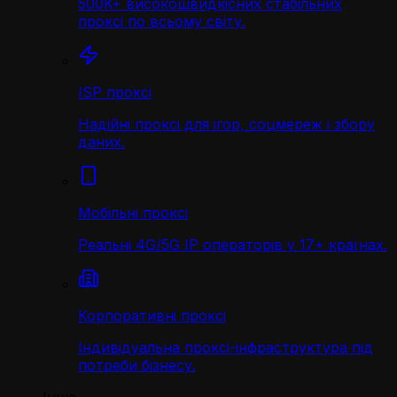
500K+ високошвидкісних стабільних
проксі по всьому світу.
ISP проксі
Надійні проксі для ігор, соцмереж і збору
даних.
Мобільні проксі
Реальні 4G/5G IP операторів у 17+ країнах.
Корпоративні проксі
Індивідуальна проксі-інфраструктура під
потреби бізнесу.