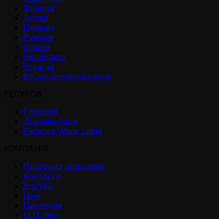
Франція
Литва
Польща
Румунія
Іспанія
Швейцарія
Україна
Всі місцезнаходження
РЕСУРСИ
Глосарій
Документація
Реселер White Label
КОМПАНІЯ
Програма рефералів
Контакти
Відгуки
Ціни
Партнери
LLM Info