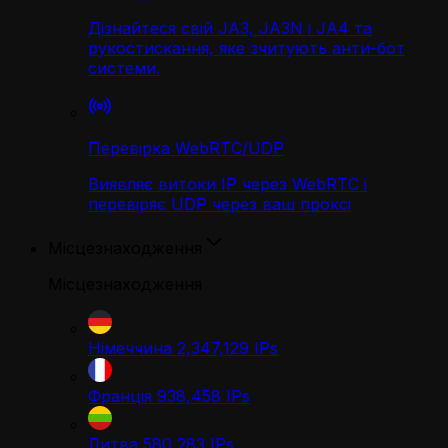
Дізнайтеся свій JA3, JA3N і JA4 та
рукостискання, яке зчитують анти-бот
системи.
Перевірка WebRTC/UDP
Виявляє витоки IP через WebRTC і
перевіряє UDP через ваш проксі
Місцезнаходження
Місцезнаходження
Німеччина
2,347,129
IPs
Франція
938,458
IPs
Литва
580,283
IPs