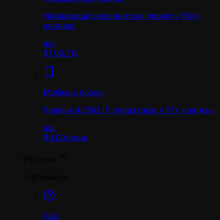
Найшвидші резидентські проксі у 190+
країнах.
від
$1.00
/
ГБ
Мобільні проксі
Реальні 4G/5G IP операторів у 17+ країнах.
від
$4.00
/
день
Ресурси
Інформація
FAQ