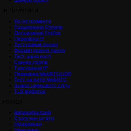
ІНСТРУМЕНТИ
Усі інструменти
Розширення Chrome
Доповнення Firefox
Перевірка IP
Тестування проксі
Форматування проксі
Тест швидкості
Сканер портів
Трасування IP
Перевірка WebRTC/UDP
Тест на витік WebRTC
Аналіз цифрового сліду
TLS відбиток
ЛОКАЦІЇ
Великобританія
Сполучені штати
Нідерланди
Німеччина