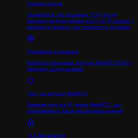
Сканер портів
Дізнайтеся, які поширені TCP-порти
відкриті на будь-якому хості чи IP-адресі, і
визначте сервіси, що працюють за ними.
Перевірка з'єднання
Відбиток браузера, витоки WebRTC/DNS і
вердикт щодо ризиків
Тест на витоки WebRTC
Виявляє витоки IP через WebRTC, що
розкривають ваше місцезнаходження
TLS Відпечаток