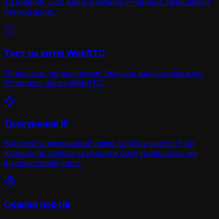
з'єднання, щоб ваша реальна IP-адреса залишалася
прихованою.
Тест на витік WebRTC
Перевірте, чи розкриває браузер вашу справжню
IP-адресу через WebRTC.
Трасування IP
Відстежте мережевий шлях до будь-якого IP чи
домену по вузлах і визначте його геолокацію на
інтерактивній карті.
Сканер портів