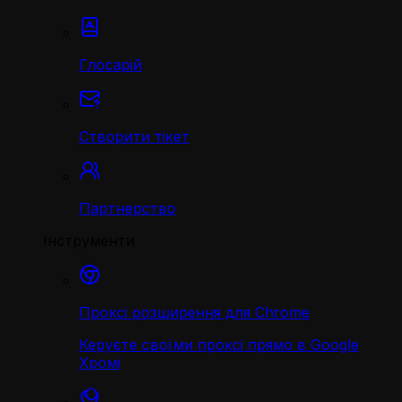
Глосарій
Створити тікет
Партнерство
Інструменти
Проксі розширення для Chrome
Керуєте своїми проксі прямо в Google
Хромі