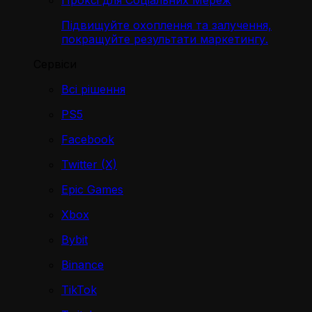
Проксі для Соціальних Мереж
Підвищуйте охоплення та залучення,
покращуйте результати маркетингу.
Сервіси
Всі рішення
PS5
Facebook
Twitter (X)
Epic Games
Xbox
Bybit
Binance
TikTok