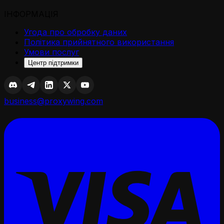
ІНФОРМАЦІЯ
Угода про обробку даних
Політика прийнятного використання
Умови послуг
Центр підтримки
business@proxywing.com