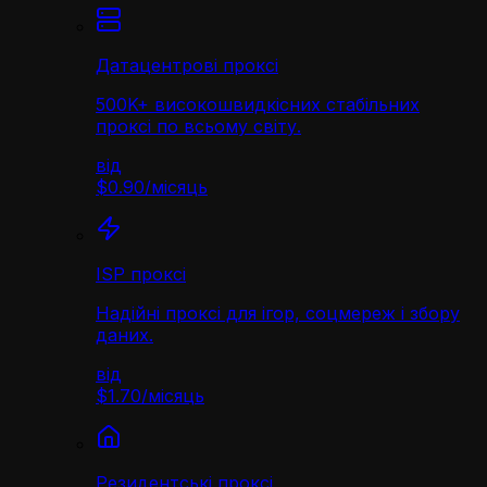
Датацентрові проксі
500K+ високошвидкісних стабільних
проксі по всьому світу.
від
$0.90
/
місяць
ISP проксі
Надійні проксі для ігор, соцмереж і збору
даних.
від
$1.70
/
місяць
Резидентські проксі