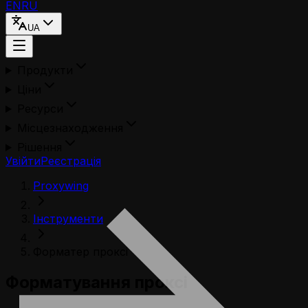
EN
RU
UA
Продукти
Ціни
Ресурси
Місцезнаходження
Рішення
Увійти
Реєстрація
Proxywing
Інструменти
Форматер проксі
Форматування проксі