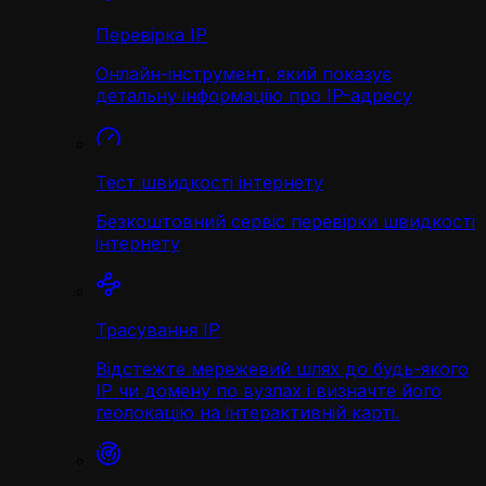
Перевірка IP
Онлайн-інструмент, який показує
детальну інформацію про IP-адресу
Тест швидкості інтернету
Безкоштовний сервіс перевірки швидкості
інтернету
Трасування IP
Відстежте мережевий шлях до будь-якого
IP чи домену по вузлах і визначте його
геолокацію на інтерактивній карті.