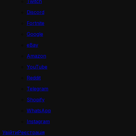
Twitch
Discord
Fortnite
Google
eBay
Amazon
YouTube
Reddit
Telegram
Shopify
WhatsApp
Instagram
Увійти
Реєстрація