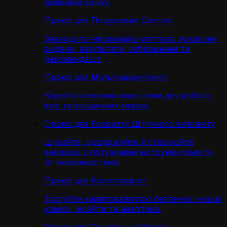
динаміки ринку.
Проксі для Пошукових Систем
Знаходьте інформацію миттєво: локальна
видача, результати, зображення та
рекомендації.
Проксі для Мультиакаунтингу
Керуйте кількома акаунтами для роботи,
ігор та соціальних мереж.
Проксі для Розвитку Штучного Інтелекту
Шукайте, досліджуйте й створюйте
інновації з потужними інструментами та
AI-можливостями.
Проксі для Криптовалют
Торгуйте криптовалютою безпечно: низькі
комісії, інсайти та аналітика.