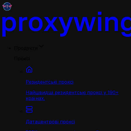
Продукти
Проксі
Резидентські проксі
Найшвидші резидентські проксі у 190+
країнах.
Датацентрові проксі