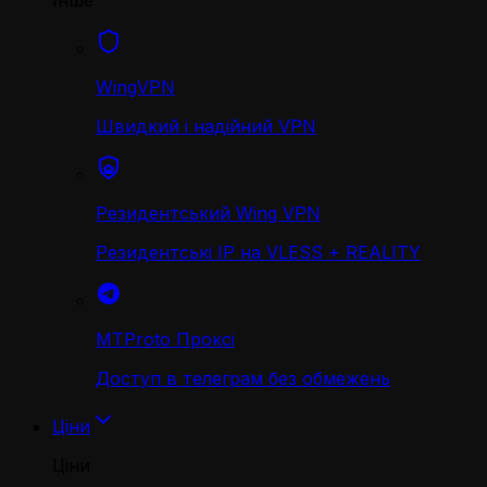
Інше
WingVPN
Швидкий і надійний VPN
Резидентський Wing VPN
Резидентські IP на VLESS + REALITY
MTProto Проксі
Доступ в телеграм без обмежень
Ціни
Ціни