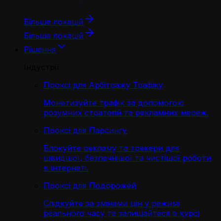
Більше локацій
Більше локацій
Рішення
Індустрії
Проксі для Арбітражу Трафіку
Монетизуйте трафік за допомогою
розумних стратегій та рекламних мереж.
Проксі для Парсингу
Блокуйте рекламу та трекери для
швидшої, безпечнішої та чистішої роботи
в інтернеті.
Проксі для Подорожей
Слідкуйте за змінами цін у режимі
реального часу та залишайтеся в курсі