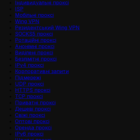
Iндивидуальнi проксi
ISP
Мобільні проксі
Wing VPN
Резидентський Wing VPN
SOCKS5 проксі
Ротаційні проксі
Анонімні проксі
Виділені проксі
Безлімітні проксі
IPv4 проксі
Корпоративні запити
Підмережі
UDP проксі
HTTPS проксі
TCP проксі
Приватні проксі
Дешеві проксі
Свіжі проксі
Оптові проксі
Оренда проксі
IPv6 проксі
Швидкі проксі