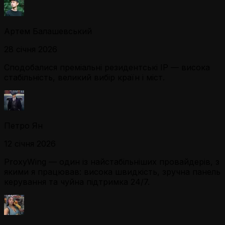
Артем Балашевський
28 січня 2026
Сподобалися преміальні резидентські IP — висока
стабільність, великий вибір країн і міст.
Петро Ян
12 січня 2026
ProxyWing — один із найстабільніших провайдерів, з
якими я працював: висока швидкість, зручна панель
керування та чуйна підтримка 24/7.