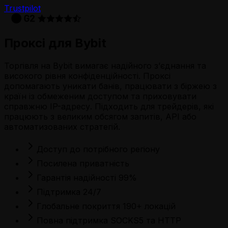
Trustpilot
Проксі для Bybit
Торгівля на Bybit вимагає надійного з’єднання та
високого рівня конфіденційності. Проксі
допомагають уникати банів, працювати з біржею з
країн із обмеженим доступом та приховувати
справжню IP-адресу. Підходить для трейдерів, які
працюють з великим обсягом запитів, API або
автоматизованих стратегій.
Доступ до потрібного регіону
Посилена приватність
Гарантія надійності 99%
Підтримка 24/7
Глобальне покриття 190+ локацій
Повна підтримка SOCKS5 та HTTP