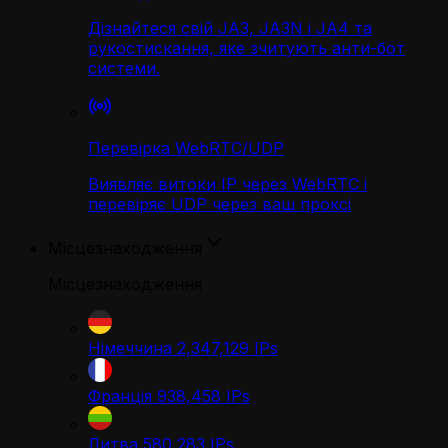
Дізнайтеся свій JA3, JA3N і JA4 та
рукостискання, яке зчитують анти-бот
системи.
Перевірка WebRTC/UDP
Виявляє витоки IP через WebRTC і
перевіряє UDP через ваш проксі
Місцезнаходження
Місцезнаходження
Німеччина
2,347,129
IPs
Франція
938,458
IPs
Литва
580,283
IPs