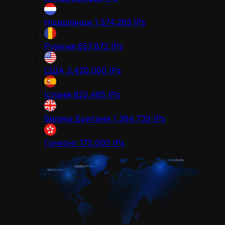
Нідерланди
1,574,293
IPs
Румунія
657,872
IPs
США
3,420,000
IPs
Іспанія
823,485
IPs
Велика Британія
1,364,739
IPs
Гонконг
175,000
IPs