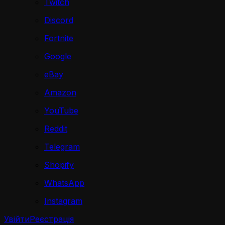
Twitch
Discord
Fortnite
Google
eBay
Amazon
YouTube
Reddit
Telegram
Shopify
WhatsApp
Instagram
Увійти
Реєстрація