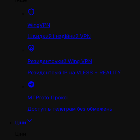
Інше
WingVPN
Швидкий і надійний VPN
Резидентський Wing VPN
Резидентські IP на VLESS + REALITY
MTProto Проксі
Доступ в телеграм без обмежень
Ціни
Ціни