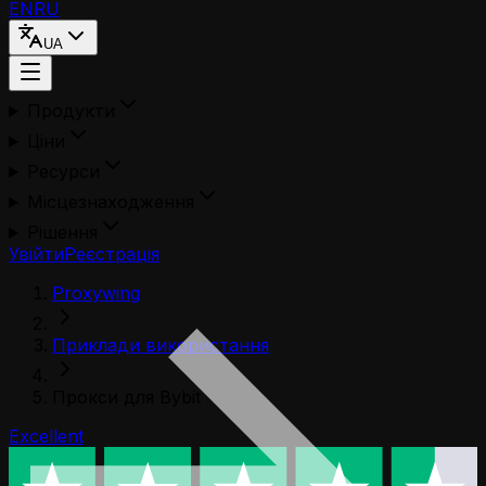
EN
RU
UA
Продукти
Ціни
Ресурси
Місцезнаходження
Рішення
Увійти
Реєстрація
Proxywing
Приклади використання
Прокси для Bybit
Excellent