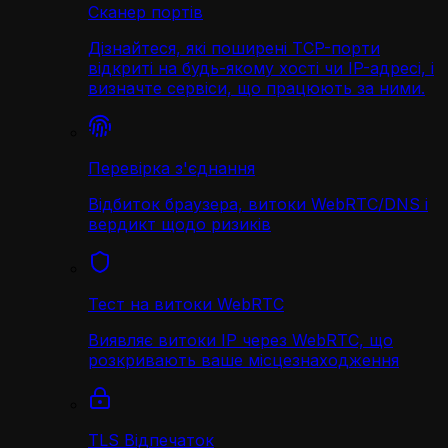
Сканер портів
Дізнайтеся, які поширені TCP-порти
відкриті на будь-якому хості чи IP-адресі, і
визначте сервіси, що працюють за ними.
Перевірка з'єднання
Відбиток браузера, витоки WebRTC/DNS і
вердикт щодо ризиків
Тест на витоки WebRTC
Виявляє витоки IP через WebRTC, що
розкривають ваше місцезнаходження
TLS Відпечаток