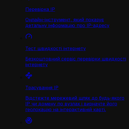
Перевірка IP
Онлайн-інструмент, який показує
детальну інформацію про IP-адресу
Тест швидкості інтернету
Безкоштовний сервіс перевірки швидкості
інтернету
Трасування IP
Відстежте мережевий шлях до будь-якого
IP чи домену по вузлах і визначте його
геолокацію на інтерактивній карті.