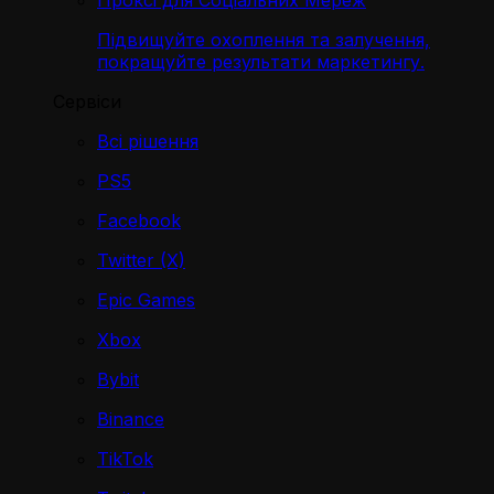
Проксі для Соціальних Мереж
Підвищуйте охоплення та залучення,
покращуйте результати маркетингу.
Сервіси
Всі рішення
PS5
Facebook
Twitter (X)
Epic Games
Xbox
Bybit
Binance
TikTok