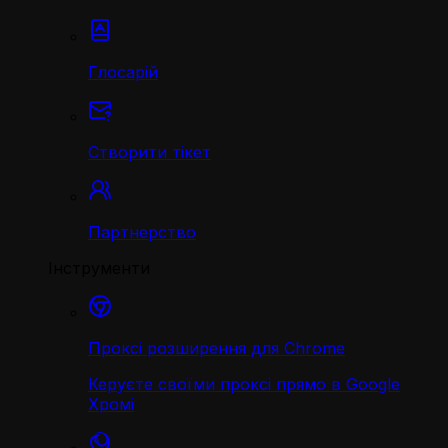
Глосарій
Створити тікет
Партнерство
Інструменти
Проксі розширення для Chrome
Керуєте своїми проксі прямо в Google
Хромі