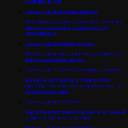
динаміки ринку.
Проксі для Пошукових Систем
Знаходьте інформацію миттєво: локальна
видача, результати, зображення та
рекомендації.
Проксі для Мультиакаунтингу
Керуйте кількома акаунтами для роботи,
ігор та соціальних мереж.
Проксі для Розвитку Штучного Інтелекту
Шукайте, досліджуйте й створюйте
інновації з потужними інструментами та
AI-можливостями.
Проксі для Криптовалют
Торгуйте криптовалютою безпечно: низькі
комісії, інсайти та аналітика.