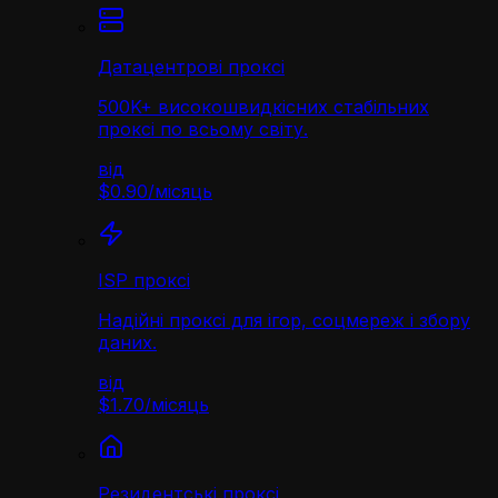
Датацентрові проксі
500K+ високошвидкісних стабільних
проксі по всьому світу.
від
$0.90
/
місяць
ISP проксі
Надійні проксі для ігор, соцмереж і збору
даних.
від
$1.70
/
місяць
Резидентські проксі