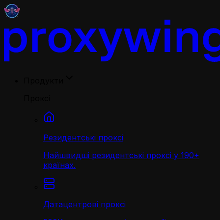
Продукти
Проксі
Резидентські проксі
Найшвидші резидентські проксі у 190+
країнах.
Датацентрові проксі