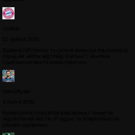
Joshua
22 травня 2026
Відмінні ISP-проксі та сильна команда підтримки із
середнім часом відповіді близько 1 хвилини.
Однозначно варто користуватися.
Іван Обухів
4 липня 2026
Користуюся ProxyWing вже місяць і повністю
задоволений якістю IP-адрес та оперативністю
служби підтримки.