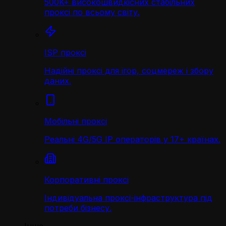
500K+ високошвидкісних стабільних
проксі по всьому світу.
ISP проксі
Надійні проксі для ігор, соцмереж і збору
даних.
Мобільні проксі
Реальні 4G/5G IP операторів у 17+ країнах.
Корпоративні проксі
Індивідуальна проксі-інфраструктура під
потреби бізнесу.