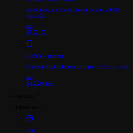
Найшвидші резидентські проксі у 190+
країнах.
від
$1.00
/
ГБ
Мобільні проксі
Реальні 4G/5G IP операторів у 17+ країнах.
від
$4.00
/
день
Ресурси
Інформація
FAQ