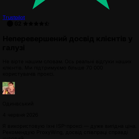
Trustpilot
Неперевершений досвід клієнтів у
галузі
Не вірте нашим словам. Ось реальні відгуки наших
клієнтів. Ми підтримуємо більше 70 000
користувачів проксі.
Одинвський
4 червня 2026
Я використовую їхні ISP-проксі — дуже вигідна ціна.
Рекомендую ProxyWing, досвід співпраці справді
чудовий.