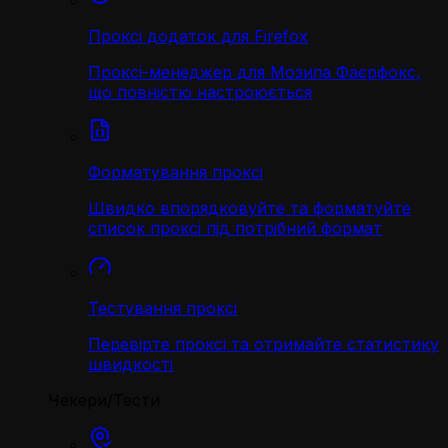
Проксі додаток для Firefox
Проксі-менеджер для Мозила Фаєрфокс,
що повністю настроюється
Форматування проксі
Швидко впорядковуйте та форматуйте
список проксі під потрібний формат
Тестування проксі
Перевірте проксі та отримайте статистику
швидкості
Чекери/Тести