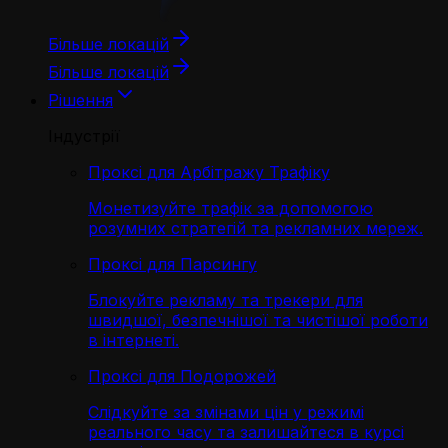
Більше локацій
Більше локацій
Рішення
Індустрії
Проксі для Арбітражу Трафіку
Монетизуйте трафік за допомогою
розумних стратегій та рекламних мереж.
Проксі для Парсингу
Блокуйте рекламу та трекери для
швидшої, безпечнішої та чистішої роботи
в інтернеті.
Проксі для Подорожей
Слідкуйте за змінами цін у режимі
реального часу та залишайтеся в курсі