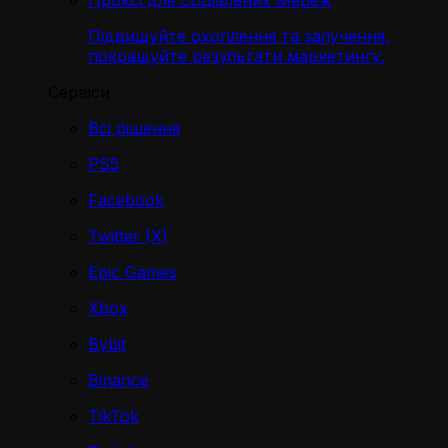
Проксі для Соціальних Мереж
Підвищуйте охоплення та залучення,
покращуйте результати маркетингу.
Сервіси
Всі рішення
PS5
Facebook
Twitter (X)
Epic Games
Xbox
Bybit
Binance
TikTok