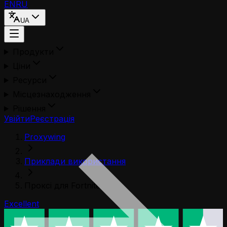
EN
RU
UA
Продукти
Ціни
Ресурси
Місцезнаходження
Рішення
Увійти
Реєстрація
Proxywing
Приклади використання
Проксі для Fortnite
Excellent