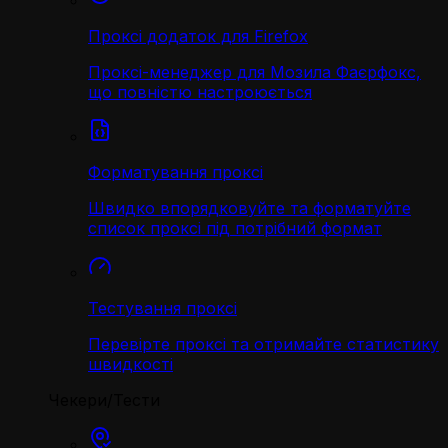
Проксі додаток для Firefox
Проксі-менеджер для Мозила Фаєрфокс,
що повністю настроюється
Форматування проксі
Швидко впорядковуйте та форматуйте
список проксі під потрібний формат
Тестування проксі
Перевірте проксі та отримайте статистику
швидкості
Чекери/Тести