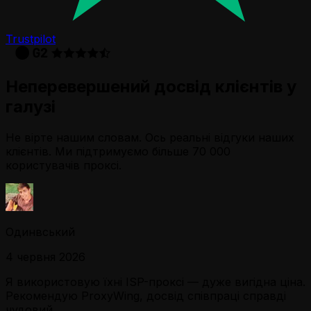
Trustpilot
Неперевершений досвід клієнтів у
галузі
Не вірте нашим словам. Ось реальні відгуки наших
клієнтів. Ми підтримуємо більше 70 000
користувачів проксі.
Одинвський
4 червня 2026
Я використовую їхні ISP-проксі — дуже вигідна ціна.
Рекомендую ProxyWing, досвід співпраці справді
чудовий.