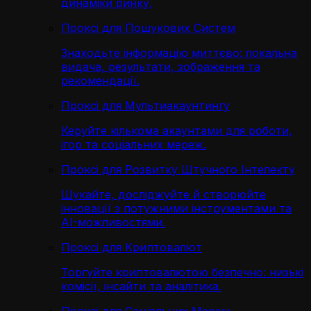
динаміки ринку.
Проксі для Пошукових Систем
Знаходьте інформацію миттєво: локальна
видача, результати, зображення та
рекомендації.
Проксі для Мультиакаунтингу
Керуйте кількома акаунтами для роботи,
ігор та соціальних мереж.
Проксі для Розвитку Штучного Інтелекту
Шукайте, досліджуйте й створюйте
інновації з потужними інструментами та
AI-можливостями.
Проксі для Криптовалют
Торгуйте криптовалютою безпечно: низькі
комісії, інсайти та аналітика.