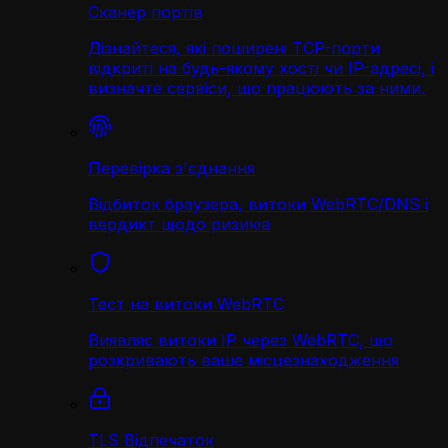
Сканер портів
Дізнайтеся, які поширені TCP-порти
відкриті на будь-якому хості чи IP-адресі, і
визначте сервіси, що працюють за ними.
Перевірка з'єднання
Відбиток браузера, витоки WebRTC/DNS і
вердикт щодо ризиків
Тест на витоки WebRTC
Виявляє витоки IP через WebRTC, що
розкривають ваше місцезнаходження
TLS Відпечаток