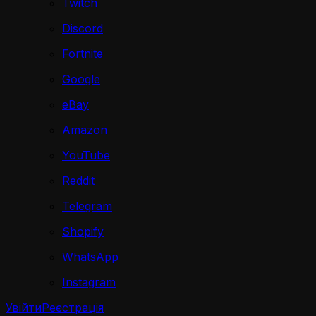
Twitch
Discord
Fortnite
Google
eBay
Amazon
YouTube
Reddit
Telegram
Shopify
WhatsApp
Instagram
Увійти
Реєстрація