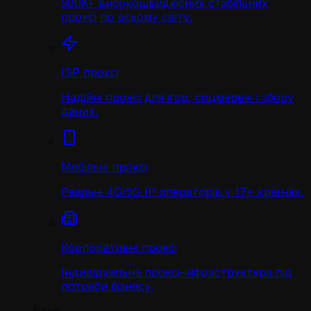
500K+ високошвидкісних стабільних
проксі по всьому світу.
ISP проксі
Надійні проксі для ігор, соцмереж і збору
даних.
Мобільні проксі
Реальні 4G/5G IP операторів у 17+ країнах.
Корпоративні проксі
Індивідуальна проксі-інфраструктура під
потреби бізнесу.