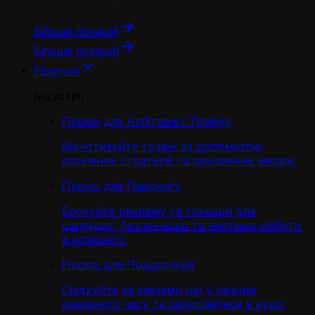
Більше локацій
Більше локацій
Рішення
Індустрії
Проксі для Арбітражу Трафіку
Монетизуйте трафік за допомогою
розумних стратегій та рекламних мереж.
Проксі для Парсингу
Блокуйте рекламу та трекери для
швидшої, безпечнішої та чистішої роботи
в інтернеті.
Проксі для Подорожей
Слідкуйте за змінами цін у режимі
реального часу та залишайтеся в курсі