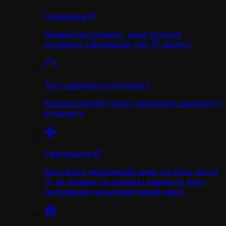
Перевірка IP
Онлайн-інструмент, який показує
детальну інформацію про IP-адресу
Тест швидкості інтернету
Безкоштовний сервіс перевірки швидкості
інтернету
Трасування IP
Відстежте мережевий шлях до будь-якого
IP чи домену по вузлах і визначте його
геолокацію на інтерактивній карті.