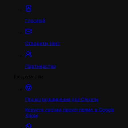
Глосарій
Створити тікет
Партнерство
Інструменти
Проксі розширення для Chrome
Керуєте своїми проксі прямо в Google
Хромі