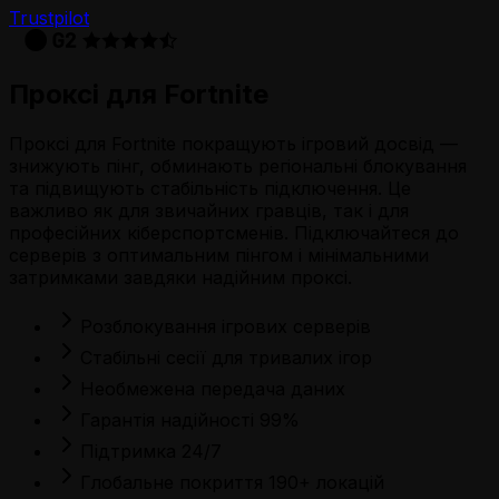
Trustpilot
Проксі для Fortnite
Проксі для Fortnite покращують ігровий досвід —
знижують пінг, обминають регіональні блокування
та підвищують стабільність підключення. Це
важливо як для звичайних гравців, так і для
професійних кіберспортсменів. Підключайтеся до
серверів з оптимальним пінгом і мінімальними
затримками завдяки надійним проксі.
Розблокування ігрових серверів
Стабільні сесії для тривалих ігор
Необмежена передача даних
Гарантія надійності 99%
Підтримка 24/7
Глобальне покриття 190+ локацій