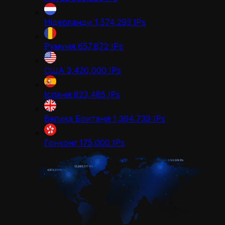
Нідерланди
1,574,293
IPs
Румунія
657,872
IPs
США
3,420,000
IPs
Іспанія
823,485
IPs
Велика Британія
1,364,739
IPs
Гонконг
175,000
IPs