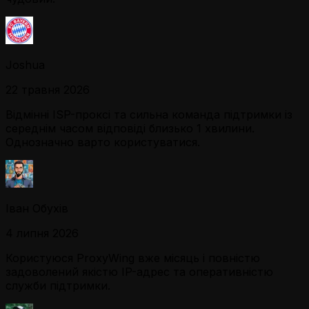
Joshua
22 травня 2026
Відмінні ISP-проксі та сильна команда підтримки із
середнім часом відповіді близько 1 хвилини.
Однозначно варто користуватися.
Іван Обухів
4 липня 2026
Користуюся ProxyWing вже місяць і повністю
задоволений якістю IP-адрес та оперативністю
служби підтримки.