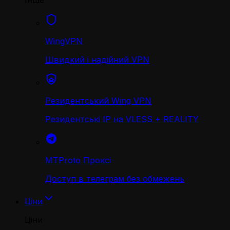
Інше
WingVPN
Швидкий і надійний VPN
Резидентський Wing VPN
Резидентські IP на VLESS + REALITY
MTProto Проксі
Доступ в телеграм без обмежень
Ціни
Ціни