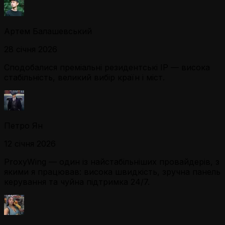
Артем Балашевський
28 січня 2026
Сподобалися преміальні резидентські IP — висока
стабільність, великий вибір країн і міст.
Петро Ян
12 січня 2026
ProxyWing — один із найстабільніших провайдерів, з
якими я працював: висока швидкість, зручна панель
керування та чуйна підтримка 24/7.