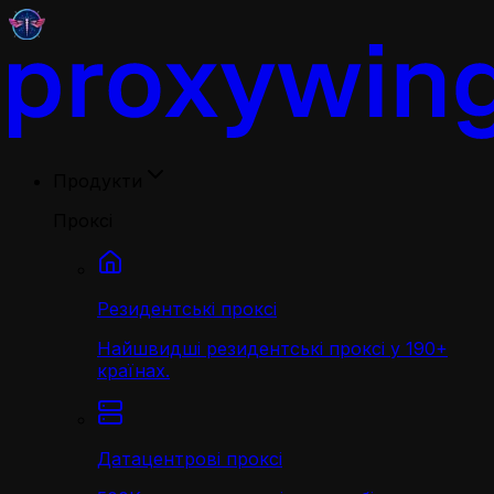
Продукти
Проксі
Резидентські проксі
Найшвидші резидентські проксі у 190+
країнах.
Датацентрові проксі