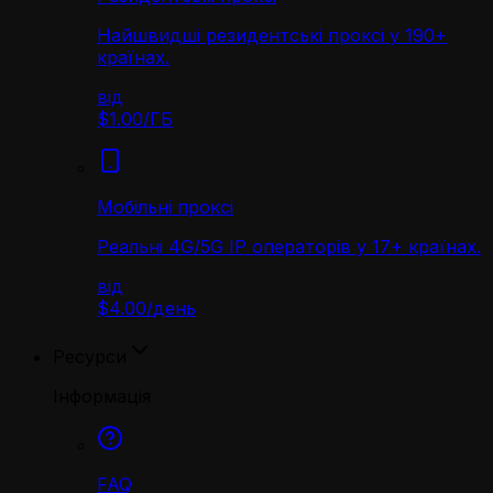
Найшвидші резидентські проксі у 190+
країнах.
від
$1.00
/
ГБ
Мобільні проксі
Реальні 4G/5G IP операторів у 17+ країнах.
від
$4.00
/
день
Ресурси
Інформація
FAQ