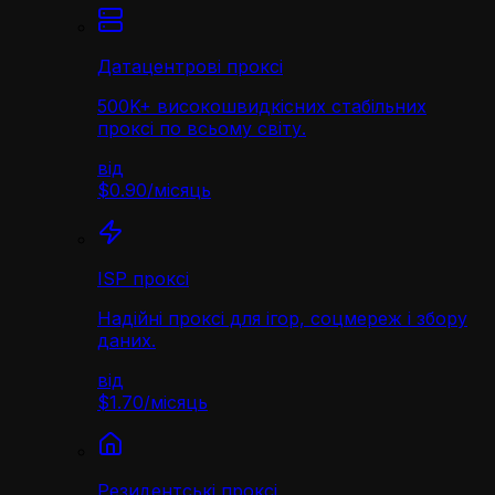
Датацентрові проксі
500K+ високошвидкісних стабільних
проксі по всьому світу.
від
$0.90
/
місяць
ISP проксі
Надійні проксі для ігор, соцмереж і збору
даних.
від
$1.70
/
місяць
Резидентські проксі