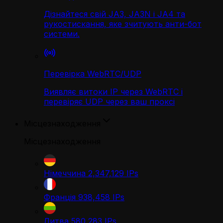
Дізнайтеся свій JA3, JA3N і JA4 та
рукостискання, яке зчитують анти-бот
системи.
Перевірка WebRTC/UDP
Виявляє витоки IP через WebRTC і
перевіряє UDP через ваш проксі
Місцезнаходження
Місцезнаходження
Німеччина
2,347,129
IPs
Франція
938,458
IPs
Литва
580,283
IPs