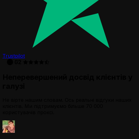
Trustpilot
Неперевершений досвід клієнтів у
галузі
Не вірте нашим словам. Ось реальні відгуки наших
клієнтів. Ми підтримуємо більше 70 000
користувачів проксі.