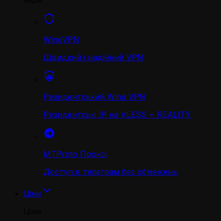
Інше
WingVPN
Швидкий і надійний VPN
Резидентський Wing VPN
Резидентські IP на VLESS + REALITY
MTProto Проксі
Доступ в телеграм без обмежень
Ціни
Ціни