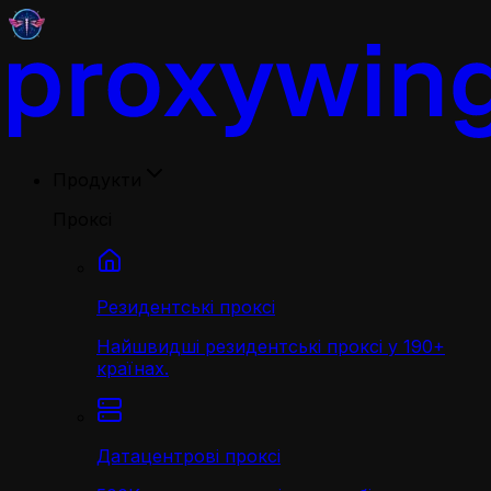
Продукти
Проксі
Резидентські проксі
Найшвидші резидентські проксі у 190+
країнах.
Датацентрові проксі