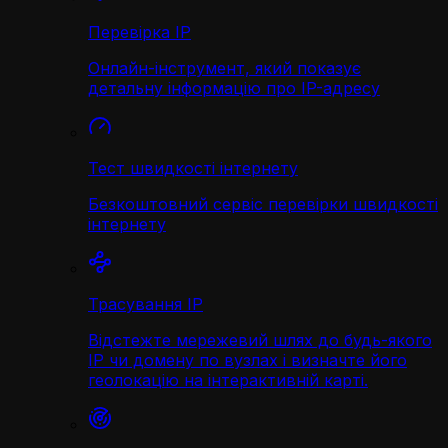
Перевірка IP
Онлайн-інструмент, який показує
детальну інформацію про IP-адресу
Тест швидкості інтернету
Безкоштовний сервіс перевірки швидкості
інтернету
Трасування IP
Відстежте мережевий шлях до будь-якого
IP чи домену по вузлах і визначте його
геолокацію на інтерактивній карті.