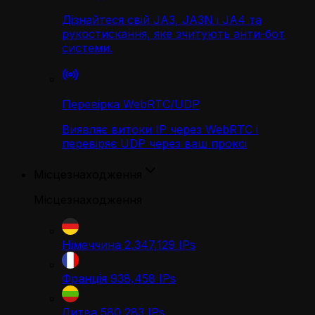
Дізнайтеся свій JA3, JA3N і JA4 та
рукостискання, яке зчитують анти-бот
системи.
Перевірка WebRTC/UDP
Виявляє витоки IP через WebRTC і
перевіряє UDP через ваш проксі
Місцезнаходження
Місцезнаходження
Німеччина
2,347,129
IPs
Франція
938,458
IPs
Литва
580,283
IPs