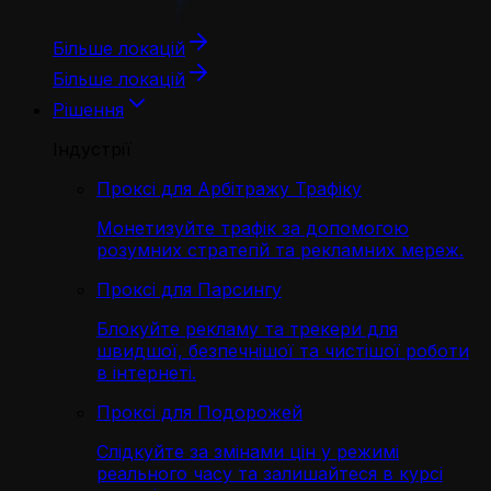
Більше локацій
Більше локацій
Рішення
Індустрії
Проксі для Арбітражу Трафіку
Монетизуйте трафік за допомогою
розумних стратегій та рекламних мереж.
Проксі для Парсингу
Блокуйте рекламу та трекери для
швидшої, безпечнішої та чистішої роботи
в інтернеті.
Проксі для Подорожей
Слідкуйте за змінами цін у режимі
реального часу та залишайтеся в курсі