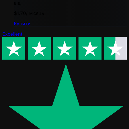
від
$1.70
/ місяць
Купити
Excellent