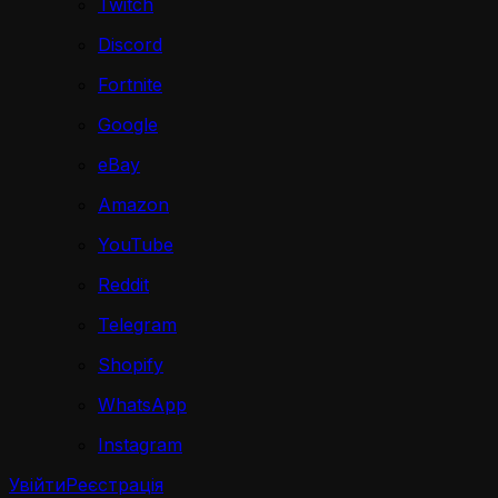
Twitch
Discord
Fortnite
Google
eBay
Amazon
YouTube
Reddit
Telegram
Shopify
WhatsApp
Instagram
Увійти
Реєстрація