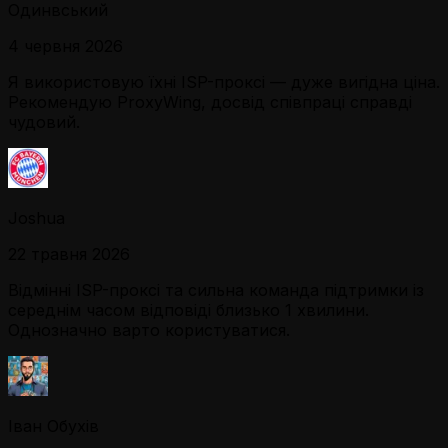
Одинвський
4 червня 2026
Я використовую їхні ISP-проксі — дуже вигідна ціна.
Рекомендую ProxyWing, досвід співпраці справді
чудовий.
Joshua
22 травня 2026
Відмінні ISP-проксі та сильна команда підтримки із
середнім часом відповіді близько 1 хвилини.
Однозначно варто користуватися.
Іван Обухів