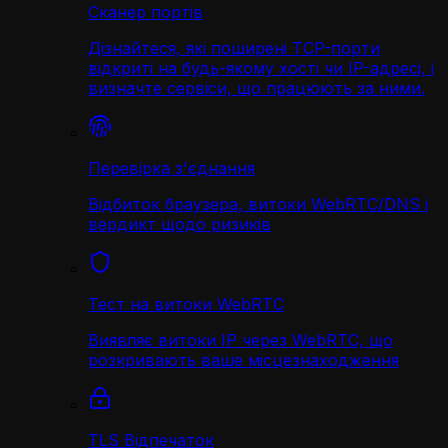
Сканер портів
Дізнайтеся, які поширені TCP-порти
відкриті на будь-якому хості чи IP-адресі, і
визначте сервіси, що працюють за ними.
Перевірка з'єднання
Відбиток браузера, витоки WebRTC/DNS і
вердикт щодо ризиків
Тест на витоки WebRTC
Виявляє витоки IP через WebRTC, що
розкривають ваше місцезнаходження
TLS Відпечаток