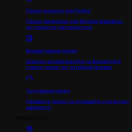
Проксі додаток для Firefox
Проксі-менеджер для Мозила Фаєрфокс,
що повністю настроюється
Форматування проксі
Швидко впорядковуйте та форматуйте
список проксі під потрібний формат
Тестування проксі
Перевірте проксі та отримайте статистику
швидкості
Чекери/Тести