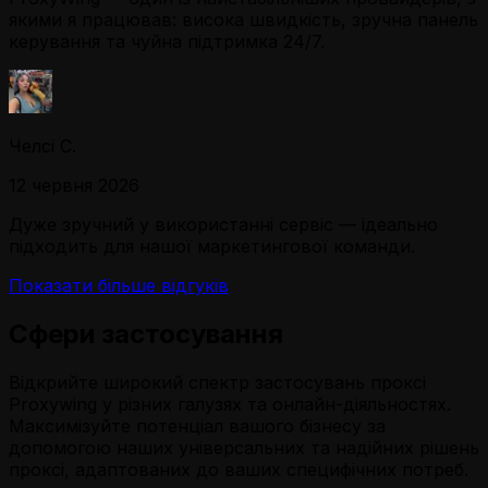
якими я працював: висока швидкість, зручна панель
керування та чуйна підтримка 24/7.
Челсі С.
12 червня 2026
Дуже зручний у використанні сервіс — ідеально
підходить для нашої маркетингової команди.
Показати більше відгуків
Сфери застосування
Відкрийте широкий спектр застосувань проксі
Proxywing у різних галузях та онлайн-діяльностях.
Максимізуйте потенціал вашого бізнесу за
допомогою наших універсальних та надійних рішень
проксі, адаптованих до ваших специфічних потреб.