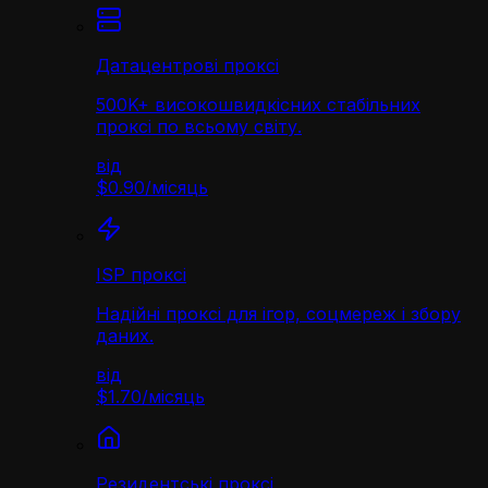
Датацентрові проксі
500K+ високошвидкісних стабільних
проксі по всьому світу.
від
$0.90
/
місяць
ISP проксі
Надійні проксі для ігор, соцмереж і збору
даних.
від
$1.70
/
місяць
Резидентські проксі