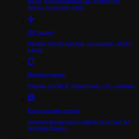
500K+ високошвидкісних стабільних
проксі по всьому світу.
ISP проксі
Надійні проксі для ігор, соцмереж і збору
даних.
Мобільні проксі
Реальні 4G/5G IP операторів у 17+ країнах.
Корпоративні проксі
Індивідуальна проксі-інфраструктура під
потреби бізнесу.