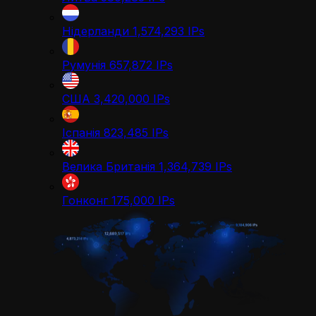
Нідерланди
1,574,293
IPs
Румунія
657,872
IPs
США
3,420,000
IPs
Іспанія
823,485
IPs
Велика Британія
1,364,739
IPs
Гонконг
175,000
IPs