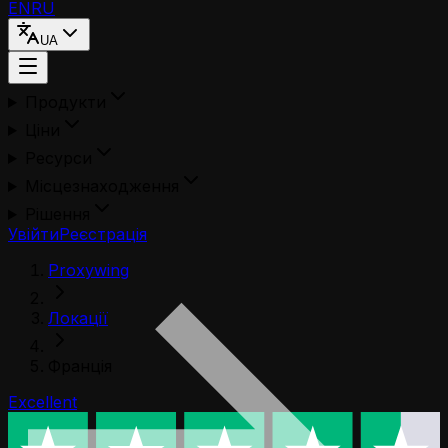
EN
RU
UA
Продукти
Ціни
Ресурси
Місцезнаходження
Рішення
Увійти
Реєстрація
Proxywing
Локації
Франція
Excellent