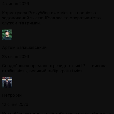
4 липня 2026
Користуюся ProxyWing вже місяць і повністю
задоволений якістю IP-адрес та оперативністю
служби підтримки.
Артем Балашевський
28 січня 2026
Сподобалися преміальні резидентські IP — висока
стабільність, великий вибір країн і міст.
Петро Ян
12 січня 2026
ProxyWing — один із найстабільніших провайдерів, з