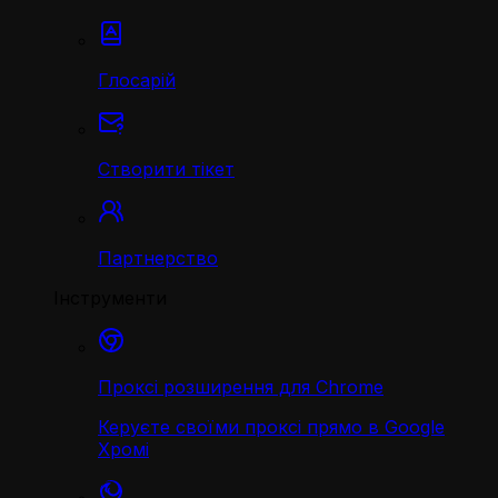
Глосарій
Створити тікет
Партнерство
Інструменти
Проксі розширення для Chrome
Керуєте своїми проксі прямо в Google
Хромі