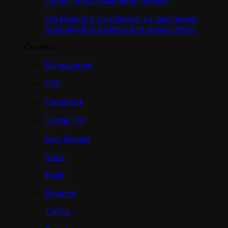
Проксі для Соціальних Мереж
Підвищуйте охоплення та залучення,
покращуйте результати маркетингу.
Сервіси
Всі рішення
PS5
Facebook
Twitter (X)
Epic Games
Xbox
Bybit
Binance
TikTok