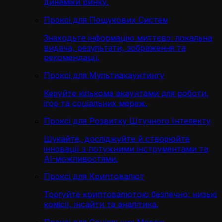
динаміки ринку.
Проксі для Пошукових Систем
Знаходьте інформацію миттєво: локальна
видача, результати, зображення та
рекомендації.
Проксі для Мультиакаунтингу
Керуйте кількома акаунтами для роботи,
ігор та соціальних мереж.
Проксі для Розвитку Штучного Інтелекту
Шукайте, досліджуйте й створюйте
інновації з потужними інструментами та
AI-можливостями.
Проксі для Криптовалют
Торгуйте криптовалютою безпечно: низькі
комісії, інсайти та аналітика.