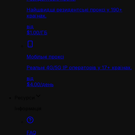
Найшвидші резидентські проксі у 190+
країнах.
від
$1.00
/
ГБ
Мобільні проксі
Реальні 4G/5G IP операторів у 17+ країнах.
від
$4.00
/
день
Ресурси
Інформація
FAQ