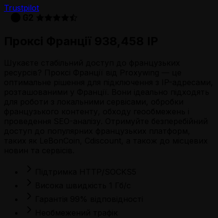
Trustpilot
Проксі Франції 938,458 IP
Шукаєте стабільний доступ до французьких
ресурсів? Проксі Франції від Proxywing — це
оптимальне рішення для підключення з IP-адресами,
розташованими у Франції. Вони ідеально підходять
для роботи з локальними сервісами, обробки
французького контенту, обходу геообмежень і
проведення SEO-аналізу. Отримуйте безперебійний
доступ до популярних французьких платформ,
таких як LeBonCoin, Cdiscount, а також до місцевих
новин та сервісів.
Підтримка HTTP/SOCKS5
Висока швидкість 1 Гб/с
Гарантія 99% відповідності
Необмежений трафік