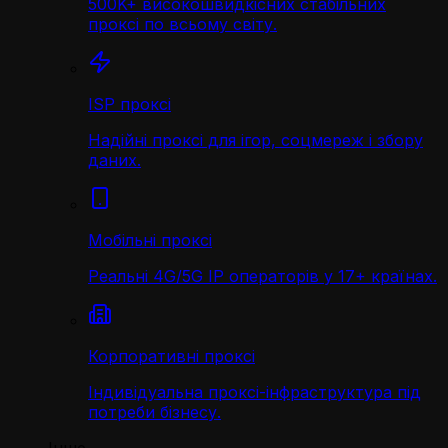
500K+ високошвидкісних стабільних
проксі по всьому світу.
ISP проксі
Надійні проксі для ігор, соцмереж і збору
даних.
Мобільні проксі
Реальні 4G/5G IP операторів у 17+ країнах.
Корпоративні проксі
Індивідуальна проксі-інфраструктура під
потреби бізнесу.