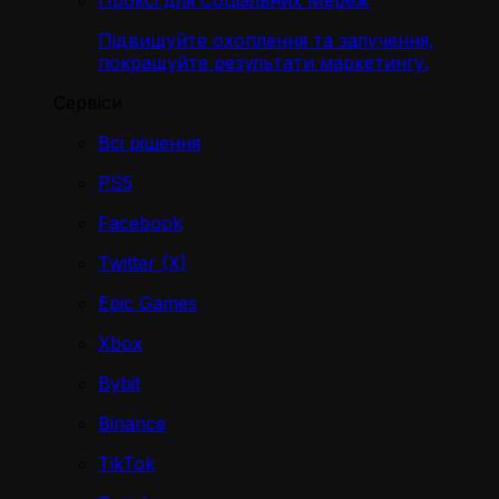
Проксі для Соціальних Мереж
Підвищуйте охоплення та залучення,
покращуйте результати маркетингу.
Сервіси
Всі рішення
PS5
Facebook
Twitter (X)
Epic Games
Xbox
Bybit
Binance
TikTok