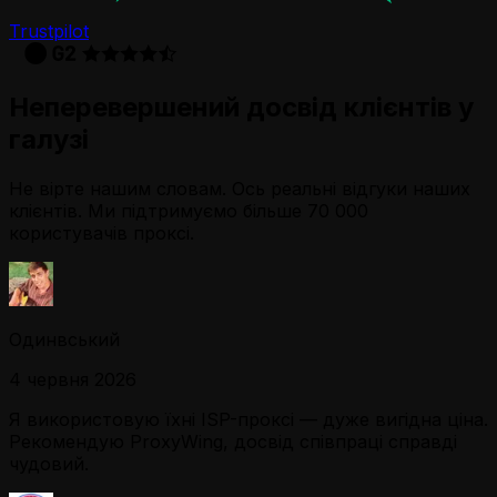
Trustpilot
Неперевершений досвід клієнтів у
галузі
Не вірте нашим словам. Ось реальні відгуки наших
клієнтів. Ми підтримуємо більше 70 000
користувачів проксі.
Одинвський
4 червня 2026
Я використовую їхні ISP-проксі — дуже вигідна ціна.
Рекомендую ProxyWing, досвід співпраці справді
чудовий.