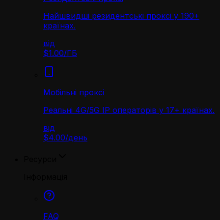
Найшвидші резидентські проксі у 190+
країнах.
від
$1.00
/
ГБ
Мобільні проксі
Реальні 4G/5G IP операторів у 17+ країнах.
від
$4.00
/
день
Ресурси
Інформація
FAQ