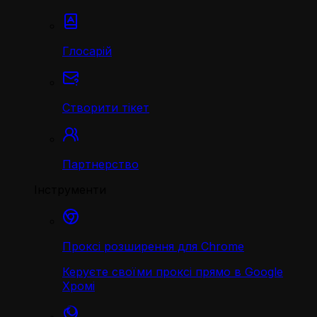
Глосарій
Створити тікет
Партнерство
Інструменти
Проксі розширення для Chrome
Керуєте своїми проксі прямо в Google
Хромі