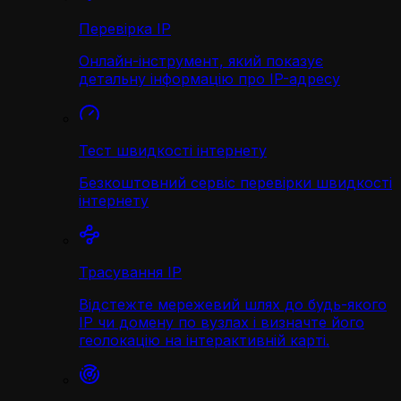
Перевірка IP
Онлайн-інструмент, який показує
детальну інформацію про IP-адресу
Тест швидкості інтернету
Безкоштовний сервіс перевірки швидкості
інтернету
Трасування IP
Відстежте мережевий шлях до будь-якого
IP чи домену по вузлах і визначте його
геолокацію на інтерактивній карті.