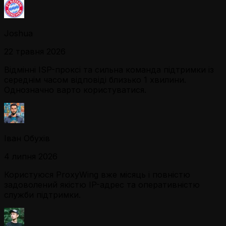
Joshua
22 травня 2026
Відмінні ISP-проксі та сильна команда підтримки із
середнім часом відповіді близько 1 хвилини.
Однозначно варто користуватися.
Іван Обухів
4 липня 2026
Користуюся ProxyWing вже місяць і повністю
задоволений якістю IP-адрес та оперативністю
служби підтримки.