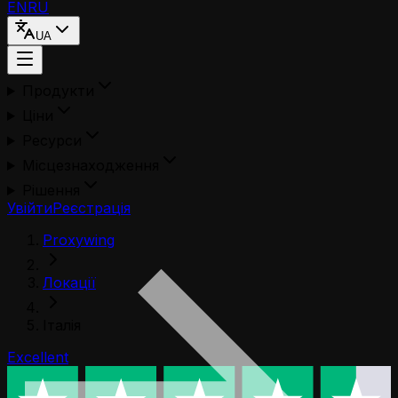
EN
RU
UA
Продукти
Ціни
Ресурси
Місцезнаходження
Рішення
Увійти
Реєстрація
Proxywing
Локації
Італія
Excellent