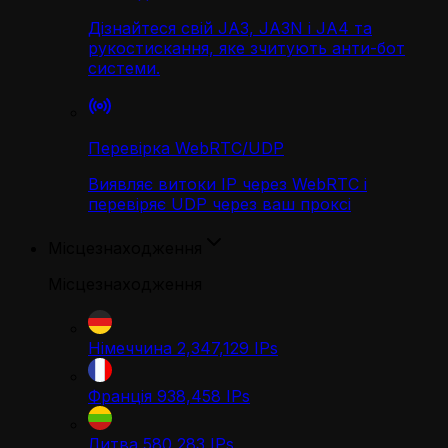
Дізнайтеся свій JA3, JA3N і JA4 та
рукостискання, яке зчитують анти-бот
системи.
Перевірка WebRTC/UDP
Виявляє витоки IP через WebRTC і
перевіряє UDP через ваш проксі
Місцезнаходження
Місцезнаходження
Німеччина
2,347,129
IPs
Франція
938,458
IPs
Литва
580,283
IPs