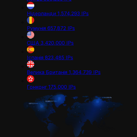
Нідерланди
1,574,293
IPs
Румунія
657,872
IPs
США
3,420,000
IPs
Іспанія
823,485
IPs
Велика Британія
1,364,739
IPs
Гонконг
175,000
IPs