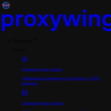
Продукти
Проксі
Резидентські проксі
Найшвидші резидентські проксі у 190+
країнах.
Датацентрові проксі