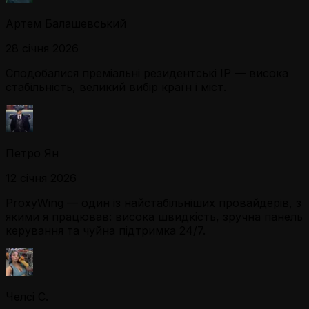
Артем Балашевський
28 січня 2026
Сподобалися преміальні резидентські IP — висока
стабільність, великий вибір країн і міст.
Петро Ян
12 січня 2026
ProxyWing — один із найстабільніших провайдерів, з
якими я працював: висока швидкість, зручна панель
керування та чуйна підтримка 24/7.
Челсі С.