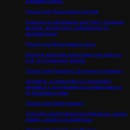
динаміки ринку.
Проксі для Пошукових Систем
Знаходьте інформацію миттєво: локальна
видача, результати, зображення та
рекомендації.
Проксі для Мультиакаунтингу
Керуйте кількома акаунтами для роботи,
ігор та соціальних мереж.
Проксі для Розвитку Штучного Інтелекту
Шукайте, досліджуйте й створюйте
інновації з потужними інструментами та
AI-можливостями.
Проксі для Криптовалют
Торгуйте криптовалютою безпечно: низькі
комісії, інсайти та аналітика.