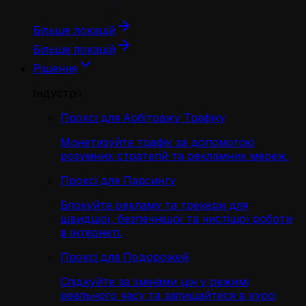
Більше локацій
Більше локацій
Рішення
Індустрії
Проксі для Арбітражу Трафіку
Монетизуйте трафік за допомогою
розумних стратегій та рекламних мереж.
Проксі для Парсингу
Блокуйте рекламу та трекери для
швидшої, безпечнішої та чистішої роботи
в інтернеті.
Проксі для Подорожей
Слідкуйте за змінами цін у режимі
реального часу та залишайтеся в курсі