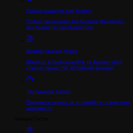
Проксі додаток для Firefox
Проксі-менеджер для Мозила Фаєрфокс,
що повністю настроюється
Форматування проксі
Швидко впорядковуйте та форматуйте
список проксі під потрібний формат
Тестування проксі
Перевірте проксі та отримайте статистику
швидкості
Чекери/Тести