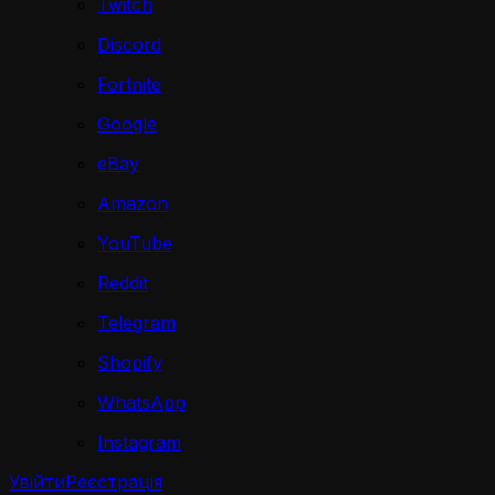
Twitch
Discord
Fortnite
Google
eBay
Amazon
YouTube
Reddit
Telegram
Shopify
WhatsApp
Instagram
Увійти
Реєстрація