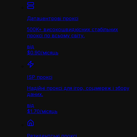
Датацентрові проксі
500K+ високошвидкісних стабільних
проксі по всьому світу.
від
$0.90
/
місяць
ISP проксі
Надійні проксі для ігор, соцмереж і збору
даних.
від
$1.70
/
місяць
Резидентські проксі