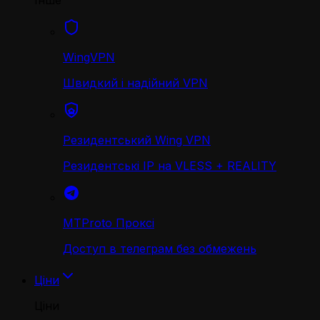
Інше
WingVPN
Швидкий і надійний VPN
Резидентський Wing VPN
Резидентські IP на VLESS + REALITY
MTProto Проксі
Доступ в телеграм без обмежень
Ціни
Ціни