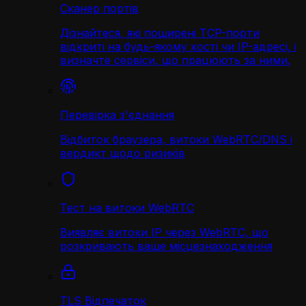
Сканер портів
Дізнайтеся, які поширені TCP-порти
відкриті на будь-якому хості чи IP-адресі, і
визначте сервіси, що працюють за ними.
Перевірка з'єднання
Відбиток браузера, витоки WebRTC/DNS і
вердикт щодо ризиків
Тест на витоки WebRTC
Виявляє витоки IP через WebRTC, що
розкривають ваше місцезнаходження
TLS Відпечаток