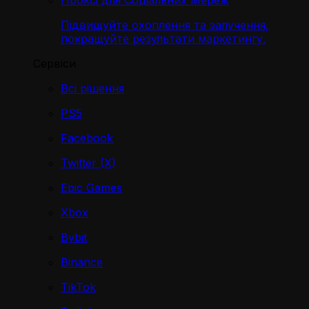
Проксі для Соціальних Мереж
Підвищуйте охоплення та залучення,
покращуйте результати маркетингу.
Сервіси
Всі рішення
PS5
Facebook
Twitter (X)
Epic Games
Xbox
Bybit
Binance
TikTok