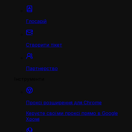
Глосарій
Створити тікет
Партнерство
Інструменти
Проксі розширення для Chrome
Керуєте своїми проксі прямо в Google
Хромі