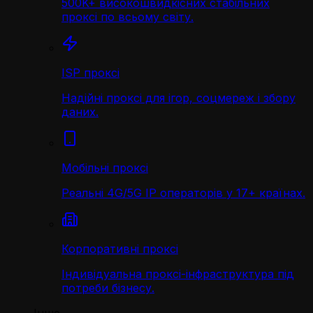
500K+ високошвидкісних стабільних
проксі по всьому світу.
ISP проксі
Надійні проксі для ігор, соцмереж і збору
даних.
Мобільні проксі
Реальні 4G/5G IP операторів у 17+ країнах.
Корпоративні проксі
Індивідуальна проксі-інфраструктура під
потреби бізнесу.