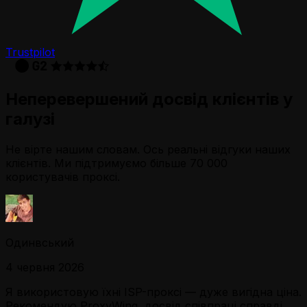
Trustpilot
Неперевершений досвід клієнтів у
галузі
Не вірте нашим словам. Ось реальні відгуки наших
клієнтів. Ми підтримуємо більше 70 000
користувачів проксі.
Одинвський
4 червня 2026
Я використовую їхні ISP-проксі — дуже вигідна ціна.
Рекомендую ProxyWing, досвід співпраці справді