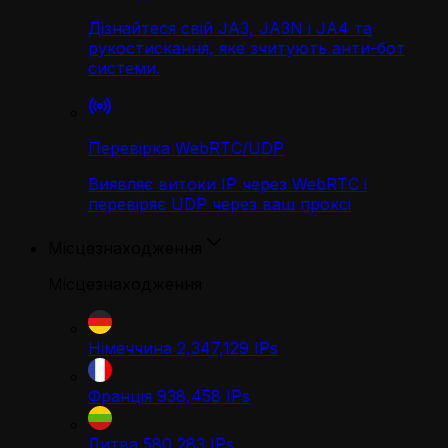
Дізнайтеся свій JA3, JA3N і JA4 та
рукостискання, яке зчитують анти-бот
системи.
Перевірка WebRTC/UDP
Виявляє витоки IP через WebRTC і
перевіряє UDP через ваш проксі
Місцезнаходження
Місцезнаходження
Німеччина
2,347,129
IPs
Франція
938,458
IPs
Литва
580,283
IPs