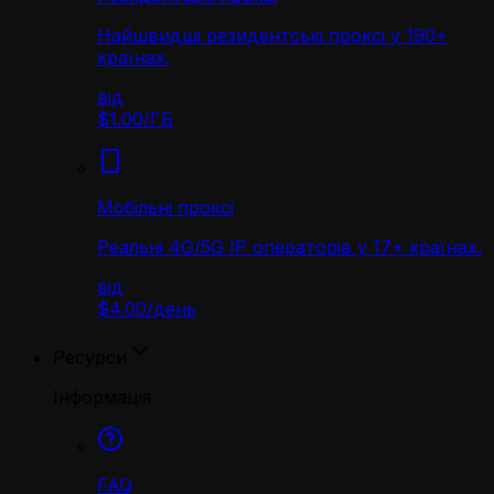
Найшвидші резидентські проксі у 190+
країнах.
від
$1.00
/
ГБ
Мобільні проксі
Реальні 4G/5G IP операторів у 17+ країнах.
від
$4.00
/
день
Ресурси
Інформація
FAQ