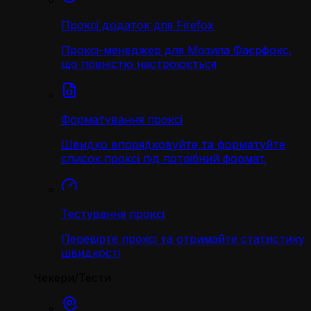
Проксі додаток для Firefox
Проксі-менеджер для Мозила Фаєрфокс,
що повністю настроюється
Форматування проксі
Швидко впорядковуйте та форматуйте
список проксі під потрібний формат
Тестування проксі
Перевірте проксі та отримайте статистику
швидкості
Чекери/Тести