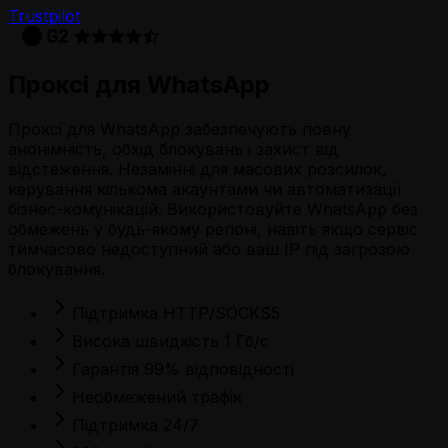
Trustpilot
Проксі для WhatsApp
Проксі для WhatsApp забезпечують повну
анонімність, обхід блокувань і захист від
відстеження. Незамінні для масових розсилок,
керування кількома акаунтами чи автоматизації
бізнес-комунікацій. Використовуйте WhatsApp без
обмежень у будь-якому регіоні, навіть якщо сервіс
тимчасово недоступний або ваш IP під загрозою
блокування.
Підтримка HTTP/SOCKS5
Висока швидкість 1 Гб/с
Гарантія 99% відповідності
Необмежений трафік
Підтримка 24/7