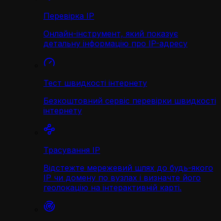
Перевірка IP
Онлайн-інструмент, який показує
детальну інформацію про IP-адресу
Тест швидкості інтернету
Безкоштовний сервіс перевірки швидкості
інтернету
Трасування IP
Відстежте мережевий шлях до будь-якого
IP чи домену по вузлах і визначте його
геолокацію на інтерактивній карті.