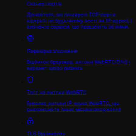
Сканер портів
Дізнайтеся, які поширені TCP-порти
відкриті на будь-якому хості чи IP-адресі, і
визначте сервіси, що працюють за ними.
Перевірка з'єднання
Відбиток браузера, витоки WebRTC/DNS і
вердикт щодо ризиків
Тест на витоки WebRTC
Виявляє витоки IP через WebRTC, що
розкривають ваше місцезнаходження
TLS Відпечаток