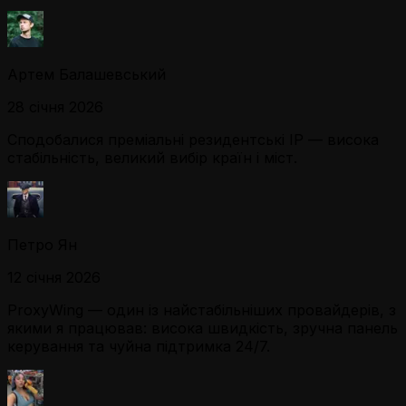
Артем Балашевський
28 січня 2026
Сподобалися преміальні резидентські IP — висока
стабільність, великий вибір країн і міст.
Петро Ян
12 січня 2026
ProxyWing — один із найстабільніших провайдерів, з
якими я працював: висока швидкість, зручна панель
керування та чуйна підтримка 24/7.