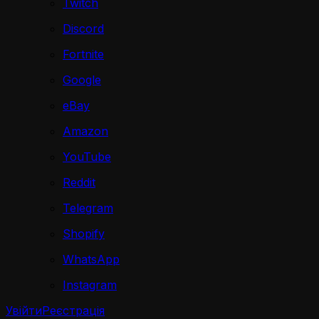
Twitch
Discord
Fortnite
Google
eBay
Amazon
YouTube
Reddit
Telegram
Shopify
WhatsApp
Instagram
Увійти
Реєстрація