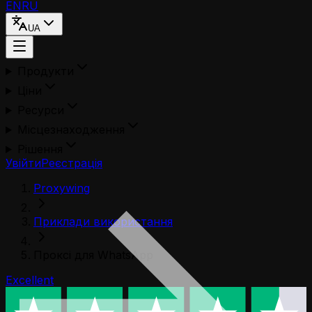
EN
RU
UA
Продукти
Ціни
Ресурси
Місцезнаходження
Рішення
Увійти
Реєстрація
Proxywing
Приклади використання
Проксі для WhatsApp
Excellent