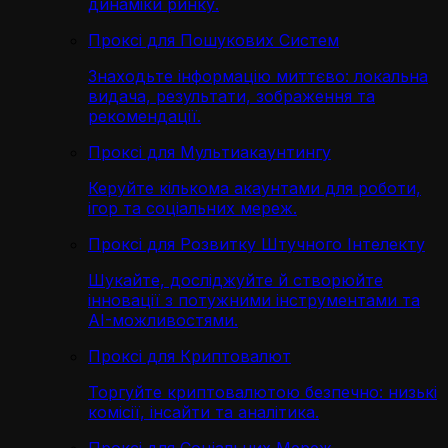
динаміки ринку.
Проксі для Пошукових Систем
Знаходьте інформацію миттєво: локальна
видача, результати, зображення та
рекомендації.
Проксі для Мультиакаунтингу
Керуйте кількома акаунтами для роботи,
ігор та соціальних мереж.
Проксі для Розвитку Штучного Інтелекту
Шукайте, досліджуйте й створюйте
інновації з потужними інструментами та
AI-можливостями.
Проксі для Криптовалют
Торгуйте криптовалютою безпечно: низькі
комісії, інсайти та аналітика.