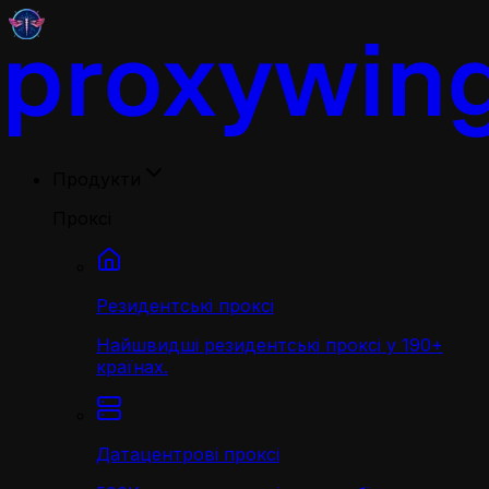
Продукти
Проксі
Резидентські проксі
Найшвидші резидентські проксі у 190+
країнах.
Датацентрові проксі