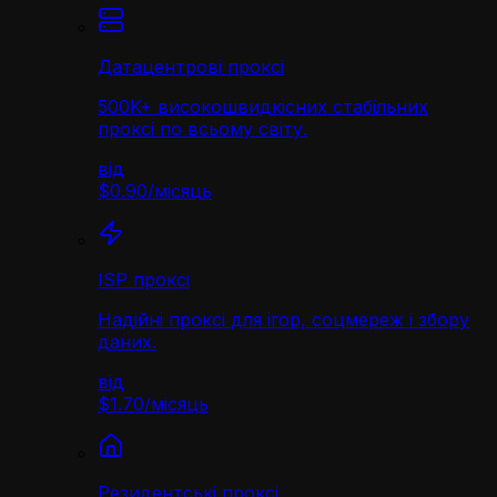
Датацентрові проксі
500K+ високошвидкісних стабільних
проксі по всьому світу.
від
$0.90
/
місяць
ISP проксі
Надійні проксі для ігор, соцмереж і збору
даних.
від
$1.70
/
місяць
Резидентські проксі