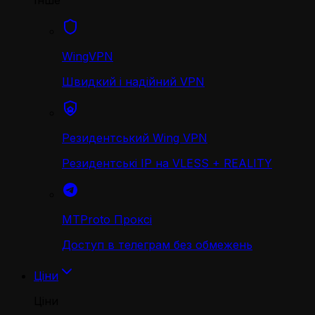
Інше
WingVPN
Швидкий і надійний VPN
Резидентський Wing VPN
Резидентські IP на VLESS + REALITY
MTProto Проксі
Доступ в телеграм без обмежень
Ціни
Ціни