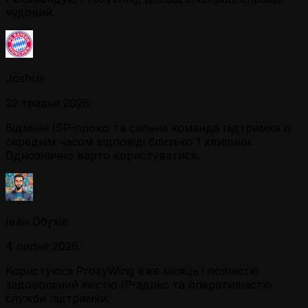
чудовий.
Joshua
22 травня 2026
Відмінні ISP-проксі та сильна команда підтримки із
середнім часом відповіді близько 1 хвилини.
Однозначно варто користуватися.
Іван Обухів
4 липня 2026
Користуюся ProxyWing вже місяць і повністю
задоволений якістю IP-адрес та оперативністю
служби підтримки.