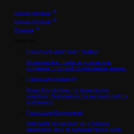
Більше локацій
Більше локацій
Рішення
Індустрії
Проксі для Арбітражу Трафіку
Монетизуйте трафік за допомогою
розумних стратегій та рекламних мереж.
Проксі для Парсингу
Блокуйте рекламу та трекери для
швидшої, безпечнішої та чистішої роботи
в інтернеті.
Проксі для Подорожей
Слідкуйте за змінами цін у режимі
реального часу та залишайтеся в курсі