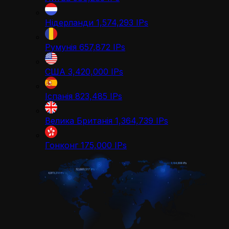
Нідерланди
1,574,293
IPs
Румунія
657,872
IPs
США
3,420,000
IPs
Іспанія
823,485
IPs
Велика Британія
1,364,739
IPs
Гонконг
175,000
IPs