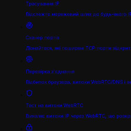
Трасування IP
Відстежте мережевий шлях до будь-якого IP 
Сканер портів
Дізнайтеся, які поширені TCP-порти відкриті
Перевірка з'єднання
Відбиток браузера, витоки WebRTC/DNS і в
Тест на витоки WebRTC
Виявляє витоки IP через WebRTC, що розк