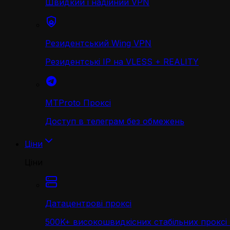
Швидкий і надійний VPN
Резидентський Wing VPN
Резидентські IP на VLESS + REALITY
MTProto Проксі
Доступ в телеграм без обмежень
Ціни
Ціни
Датацентрові проксі
500K+ високошвидкісних стабільних проксі 