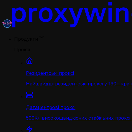
Продукти
Проксі
Резидентські проксі
Найшвидші резидентські проксі у 190+ краї
Датацентрові проксі
500K+ високошвидкісних стабільних проксі 