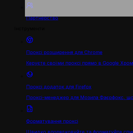
Партнерство
Інструменти
Проксі розширення для Chrome
Керуєте своїми проксі прямо в Google Хром
Проксі додаток для Firefox
Проксі-менеджер для Мозила Фаєрфокс, що
Форматування проксі
Швидко впорядковуйте та форматуйте спис