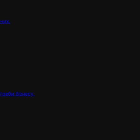
аних.
треби бізнесу.