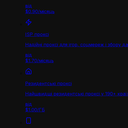
від
$0.90
/
місяць
ISP проксі
Надійні проксі для ігор, соцмереж і збору д
від
$1.70
/
місяць
Резидентські проксі
Найшвидші резидентські проксі у 190+ краї
від
$1.00
/
ГБ