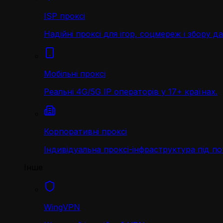
ISP проксі
Надійні проксі для ігор, соцмереж і збору д
Мобільні проксі
Реальні 4G/5G IP операторів у 17+ країнах.
Корпоративні проксі
Індивідуальна проксі-інфраструктура під по
Інше
WingVPN