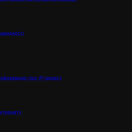
 швидкості
інформацію про IP-адресу
інтернету