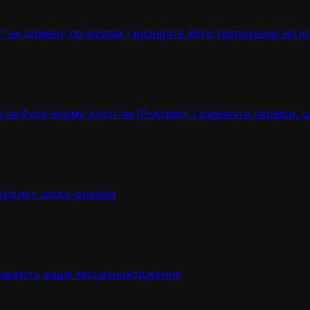
чи домену по вузлах і визначте його геолокацію на ін
 на будь-якому хості чи IP-адресі, і визначте сервіси
ердикт щодо ризиків
ривають ваше місцезнаходження