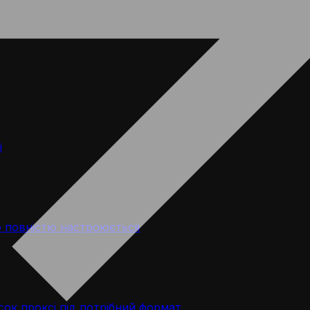
і
 повністю настроюється
ок проксі під потрібний формат