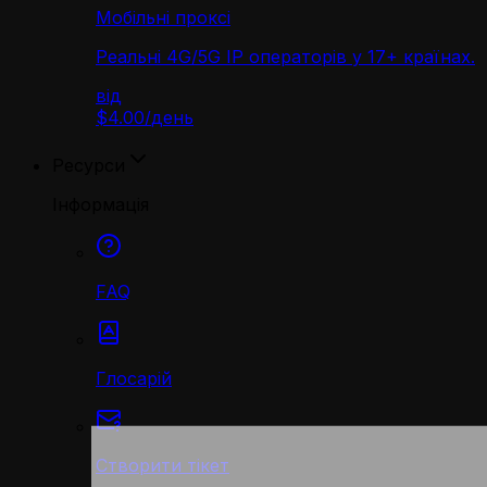
Мобільні проксі
Реальні 4G/5G IP операторів у 17+ країнах.
від
$4.00
/
день
Ресурси
Інформація
FAQ
Глосарій
Створити тікет