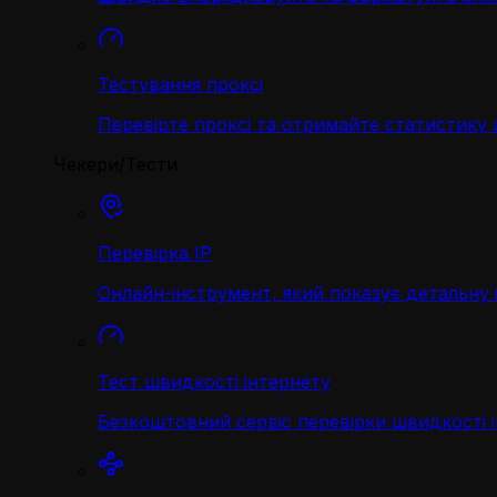
Тестування проксі
Перевірте проксі та отримайте статистику
Чекери/Тести
Перевірка IP
Онлайн-інструмент, який показує детальну 
Тест швидкості інтернету
Безкоштовний сервіс перевірки швидкості 