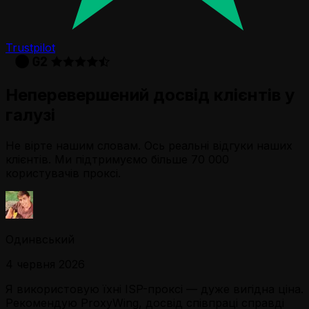
Trustpilot
Неперевершений досвід клієнтів у
галузі
Не вірте нашим словам. Ось реальні відгуки наших
клієнтів. Ми підтримуємо більше 70 000
користувачів проксі.
Одинвський
4 червня 2026
Я використовую їхні ISP-проксі — дуже вигідна ціна.
Рекомендую ProxyWing, досвід співпраці справді