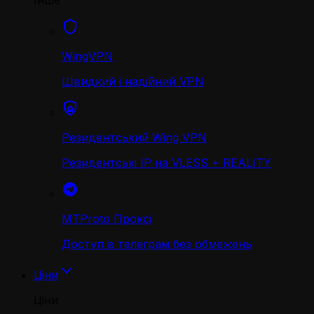
Інше
WingVPN
Швидкий і надійний VPN
Резидентський Wing VPN
Резидентські IP на VLESS + REALITY
MTProto Проксі
Доступ в телеграм без обмежень
Ціни
Ціни