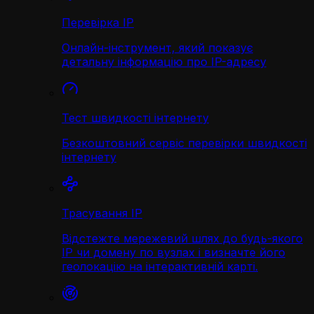
Перевірка IP
Онлайн-інструмент, який показує
детальну інформацію про IP-адресу
Тест швидкості інтернету
Безкоштовний сервіс перевірки швидкості
інтернету
Трасування IP
Відстежте мережевий шлях до будь-якого
IP чи домену по вузлах і визначте його
геолокацію на інтерактивній карті.