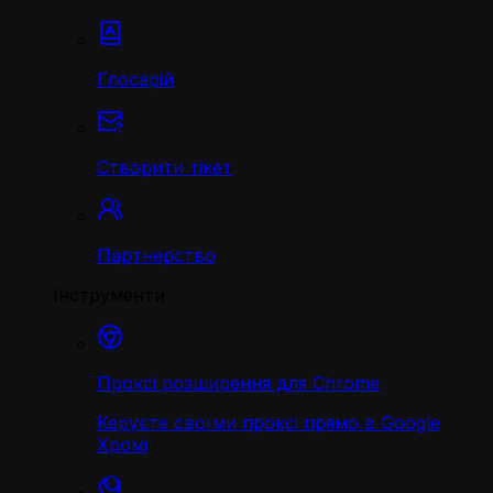
Глосарій
Створити тікет
Партнерство
Інструменти
Проксі розширення для Chrome
Керуєте своїми проксі прямо в Google
Хромі