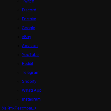
Twitch
Discord
Fortnite
Google
eBay
Amazon
YouTube
Reddit
Telegram
Shopify
WhatsApp
Instagram
Увійти
Реєстрація