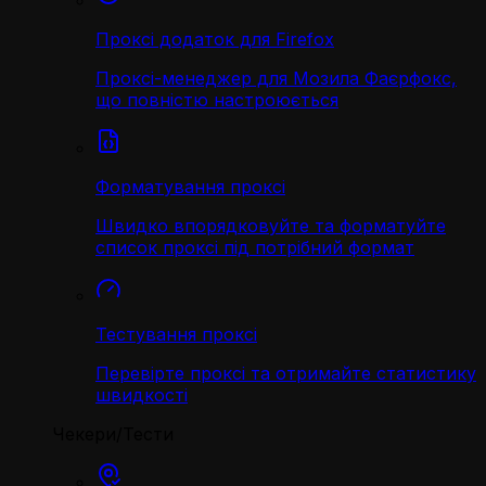
Проксі додаток для Firefox
Проксі-менеджер для Мозила Фаєрфокс,
що повністю настроюється
Форматування проксі
Швидко впорядковуйте та форматуйте
список проксі під потрібний формат
Тестування проксі
Перевірте проксі та отримайте статистику
швидкості
Чекери/Тести