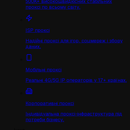
500K+ високошвидкісних стабільних
проксі по всьому світу.
ISP проксі
Надійні проксі для ігор, соцмереж і збору
даних.
Мобільні проксі
Реальні 4G/5G IP операторів у 17+ країнах.
Корпоративні проксі
Індивідуальна проксі-інфраструктура під
потреби бізнесу.