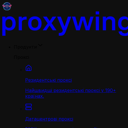
Продукти
Проксі
Резидентські проксі
Найшвидші резидентські проксі у 190+
країнах.
Датацентрові проксі