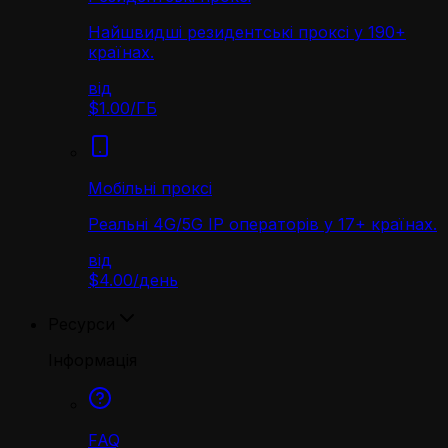
Найшвидші резидентські проксі у 190+
країнах.
від
$1.00
/
ГБ
Мобільні проксі
Реальні 4G/5G IP операторів у 17+ країнах.
від
$4.00
/
день
Ресурси
Інформація
FAQ