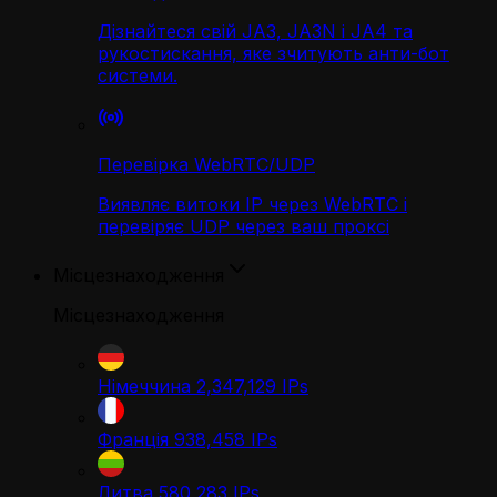
Дізнайтеся свій JA3, JA3N і JA4 та
рукостискання, яке зчитують анти-бот
системи.
Перевірка WebRTC/UDP
Виявляє витоки IP через WebRTC і
перевіряє UDP через ваш проксі
Місцезнаходження
Місцезнаходження
Німеччина
2,347,129
IPs
Франція
938,458
IPs
Литва
580,283
IPs