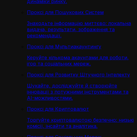
динаміки ринку.
Проксі для Пошукових Систем
Знаходьте інформацію миттєво: локальна
видача, результати, зображення та
рекомендації.
Проксі для Мультиакаунтингу
Керуйте кількома акаунтами для роботи,
ігор та соціальних мереж.
Проксі для Розвитку Штучного Інтелекту
Шукайте, досліджуйте й створюйте
інновації з потужними інструментами та
AI-можливостями.
Проксі для Криптовалют
Торгуйте криптовалютою безпечно: низькі
комісії, інсайти та аналітика.