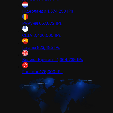
Нідерланди
1,574,293
IPs
Румунія
657,872
IPs
США
3,420,000
IPs
Іспанія
823,485
IPs
Велика Британія
1,364,739
IPs
Гонконг
175,000
IPs