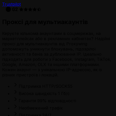
Trustpilot
Проксі для мультиакаунтів
Керуєте кількома акаунтами в соцмережах, на
маркетплейсах або в рекламних кабінетах? Надійні
проксі для мультиакаунтів від Proxywing
допоможуть уникнути блокувань, підозрілої
активності та банів за дублювання IP. Ідеально
підходять для роботи з Facebook, Instagram, TikTok,
Google, Amazon, OLX та іншими платформами.
Кожен акаунт — з унікальною IP-адресою, як із
різних пристроїв і локацій.
Підтримка HTTP/SOCKS5
Висока швидкість 1 Гб/с
Гарантія 99% відповідності
Необмежений трафік
Підтримка 24/7