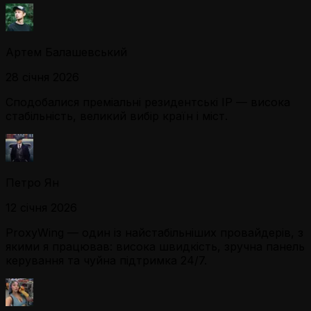
Артем Балашевський
28 січня 2026
Сподобалися преміальні резидентські IP — висока
стабільність, великий вибір країн і міст.
Петро Ян
12 січня 2026
ProxyWing — один із найстабільніших провайдерів, з
якими я працював: висока швидкість, зручна панель
керування та чуйна підтримка 24/7.