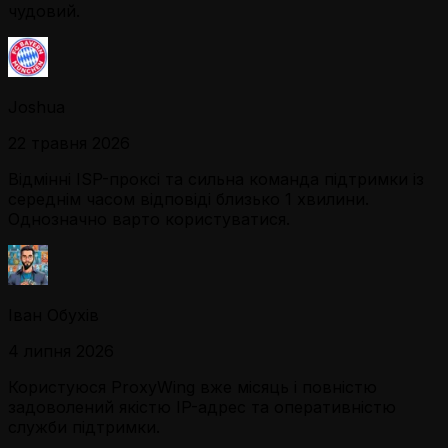
чудовий.
Joshua
22 травня 2026
Відмінні ISP-проксі та сильна команда підтримки із
середнім часом відповіді близько 1 хвилини.
Однозначно варто користуватися.
Іван Обухів
4 липня 2026
Користуюся ProxyWing вже місяць і повністю
задоволений якістю IP-адрес та оперативністю
служби підтримки.