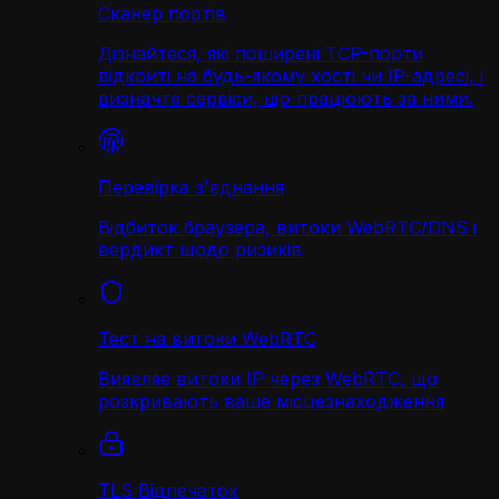
Сканер портів
Дізнайтеся, які поширені TCP-порти
відкриті на будь-якому хості чи IP-адресі, і
визначте сервіси, що працюють за ними.
Перевірка з'єднання
Відбиток браузера, витоки WebRTC/DNS і
вердикт щодо ризиків
Тест на витоки WebRTC
Виявляє витоки IP через WebRTC, що
розкривають ваше місцезнаходження
TLS Відпечаток