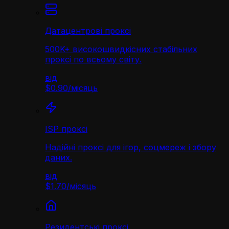
Датацентрові проксі
500K+ високошвидкісних стабільних
проксі по всьому світу.
від
$0.90
/
місяць
ISP проксі
Надійні проксі для ігор, соцмереж і збору
даних.
від
$1.70
/
місяць
Резидентські проксі