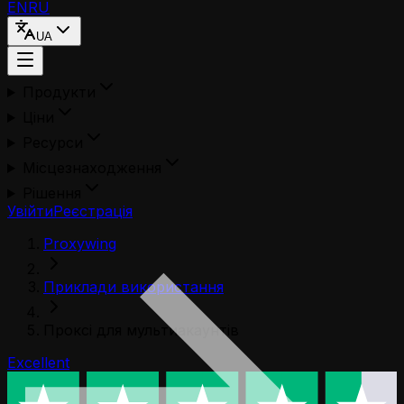
EN
RU
UA
Продукти
Ціни
Ресурси
Місцезнаходження
Рішення
Увійти
Реєстрація
Proxywing
Приклади використання
Проксі для мультиакаунтів
Excellent