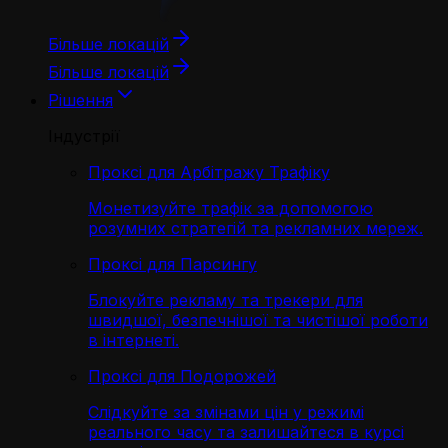
Більше локацій
Більше локацій
Рішення
Індустрії
Проксі для Арбітражу Трафіку
Монетизуйте трафік за допомогою
розумних стратегій та рекламних мереж.
Проксі для Парсингу
Блокуйте рекламу та трекери для
швидшої, безпечнішої та чистішої роботи
в інтернеті.
Проксі для Подорожей
Слідкуйте за змінами цін у режимі
реального часу та залишайтеся в курсі