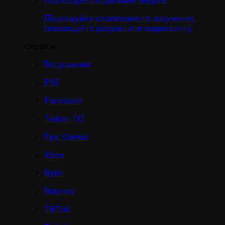
Проксі для Соціальних Мереж
Підвищуйте охоплення та залучення,
покращуйте результати маркетингу.
Сервіси
Всі рішення
PS5
Facebook
Twitter (X)
Epic Games
Xbox
Bybit
Binance
TikTok