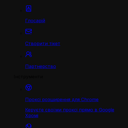
Глосарій
Створити тікет
Партнерство
Інструменти
Проксі розширення для Chrome
Керуєте своїми проксі прямо в Google
Хромі