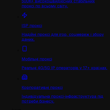
500K+ високошвидкісних стабільних
проксі по всьому світу.
ISP проксі
Надійні проксі для ігор, соцмереж і збору
даних.
Мобільні проксі
Реальні 4G/5G IP операторів у 17+ країнах.
Корпоративні проксі
Індивідуальна проксі-інфраструктура під
потреби бізнесу.