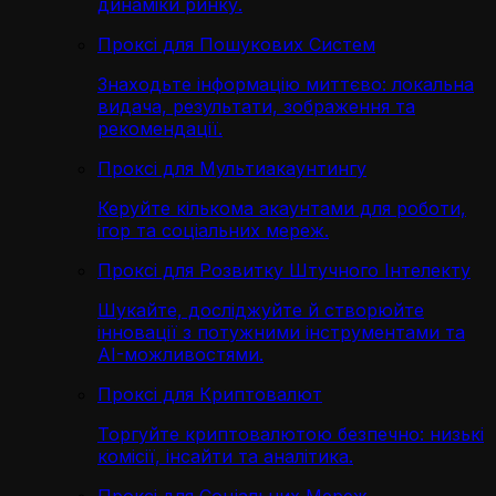
динаміки ринку.
Проксі для Пошукових Систем
Знаходьте інформацію миттєво: локальна
видача, результати, зображення та
рекомендації.
Проксі для Мультиакаунтингу
Керуйте кількома акаунтами для роботи,
ігор та соціальних мереж.
Проксі для Розвитку Штучного Інтелекту
Шукайте, досліджуйте й створюйте
інновації з потужними інструментами та
AI-можливостями.
Проксі для Криптовалют
Торгуйте криптовалютою безпечно: низькі
комісії, інсайти та аналітика.