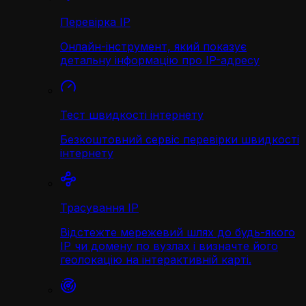
Перевірка IP
Онлайн-інструмент, який показує
детальну інформацію про IP-адресу
Тест швидкості інтернету
Безкоштовний сервіс перевірки швидкості
інтернету
Трасування IP
Відстежте мережевий шлях до будь-якого
IP чи домену по вузлах і визначте його
геолокацію на інтерактивній карті.