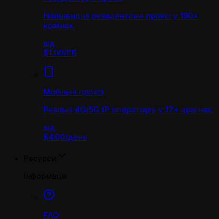
Найшвидші резидентські проксі у 190+
країнах.
від
$1.00
/
ГБ
Мобільні проксі
Реальні 4G/5G IP операторів у 17+ країнах.
від
$4.00
/
день
Ресурси
Інформація
FAQ