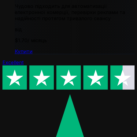
Чудово підходить для автоматизації
електронної комерції, перевірки реклами та
надійності протягом тривалого сеансу
від
$1.70
/ місяць
Купити
Excellent