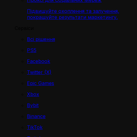
Проксі для Соціальних Мереж
Підвищуйте охоплення та залучення,
покращуйте результати маркетингу.
Сервіси
Всі рішення
PS5
Facebook
Twitter (X)
Epic Games
Xbox
Bybit
Binance
TikTok