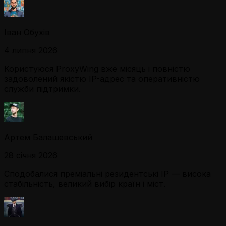
Іван Обухів
4 липня 2026
Користуюся ProxyWing вже місяць і повністю
задоволений якістю IP-адрес та оперативністю
служби підтримки.
Артем Балашевський
28 січня 2026
Сподобалися преміальні резидентські IP — висока
стабільність, великий вибір країн і міст.