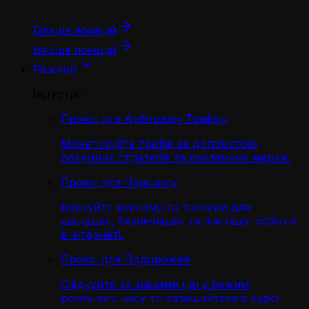
Більше локацій
Більше локацій
Рішення
Індустрії
Проксі для Арбітражу Трафіку
Монетизуйте трафік за допомогою
розумних стратегій та рекламних мереж.
Проксі для Парсингу
Блокуйте рекламу та трекери для
швидшої, безпечнішої та чистішої роботи
в інтернеті.
Проксі для Подорожей
Слідкуйте за змінами цін у режимі
реального часу та залишайтеся в курсі