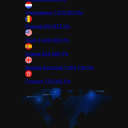
Нідерланди
1,574,293
IPs
Румунія
657,872
IPs
США
3,420,000
IPs
Іспанія
823,485
IPs
Велика Британія
1,364,739
IPs
Гонконг
175,000
IPs