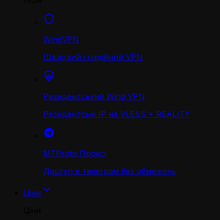
Інше
WingVPN
Швидкий і надійний VPN
Резидентський Wing VPN
Резидентські IP на VLESS + REALITY
MTProto Проксі
Доступ в телеграм без обмежень
Ціни
Ціни