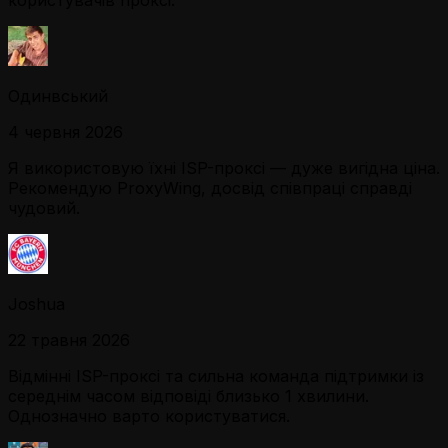
користувачів проксі.
Одинвський
4 червня 2026
Я використовую їхні ISP-проксі — дуже вигідна ціна.
Рекомендую ProxyWing, досвід співпраці справді
чудовий.
Joshua
22 травня 2026
Відмінні ISP-проксі та сильна команда підтримки із
середнім часом відповіді близько 1 хвилини.
Однозначно варто користуватися.