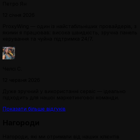
Петро Ян
12 січня 2026
ProxyWing — один із найстабільніших провайдерів, з
якими я працював: висока швидкість, зручна панель
керування та чуйна підтримка 24/7.
Челсі С.
12 червня 2026
Дуже зручний у використанні сервіс — ідеально
підходить для нашої маркетингової команди.
Показати більше відгуків
Нагороди
Нагороди, які ми отримали від наших клієнтів