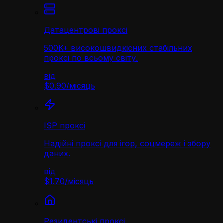
Датацентрові проксі
500K+ високошвидкісних стабільних
проксі по всьому світу.
від
$0.90
/
місяць
ISP проксі
Надійні проксі для ігор, соцмереж і збору
даних.
від
$1.70
/
місяць
Резидентські проксі