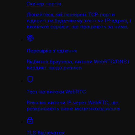
Сканер портів
Дізнайтеся, які поширені TCP-порти
відкриті на будь-якому хості чи IP-адресі, і
визначте сервіси, що працюють за ними.
Перевірка з'єднання
Відбиток браузера, витоки WebRTC/DNS і
вердикт щодо ризиків
Тест на витоки WebRTC
Виявляє витоки IP через WebRTC, що
розкривають ваше місцезнаходження
TLS Відпечаток