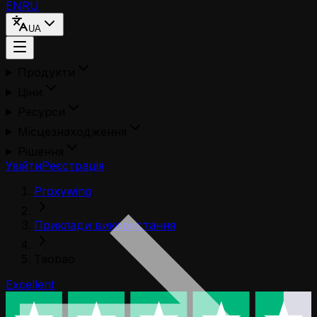
EN
RU
UA
Продукти
Ціни
Ресурси
Місцезнаходження
Рішення
Увійти
Реєстрація
Proxywing
Приклади використання
Taobao
Excellent