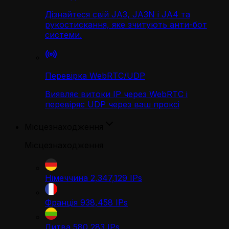
Дізнайтеся свій JA3, JA3N і JA4 та
рукостискання, яке зчитують анти-бот
системи.
Перевірка WebRTC/UDP
Виявляє витоки IP через WebRTC і
перевіряє UDP через ваш проксі
Місцезнаходження
Місцезнаходження
Німеччина
2,347,129
IPs
Франція
938,458
IPs
Литва
580,283
IPs