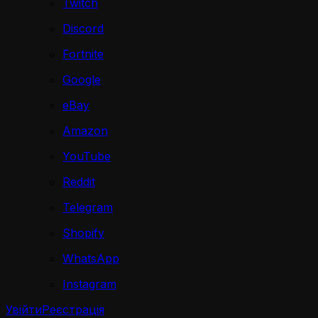
Twitch
Discord
Fortnite
Google
eBay
Amazon
YouTube
Reddit
Telegram
Shopify
WhatsApp
Instagram
Увійти
Реєстрація