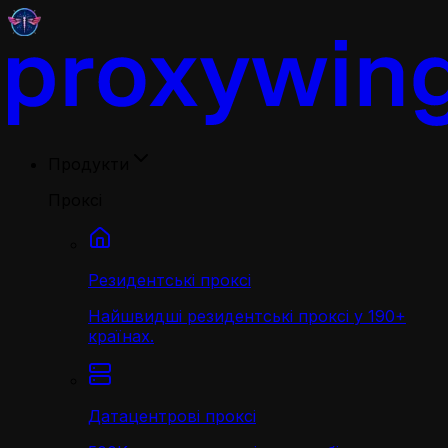
Продукти
Проксі
Резидентські проксі
Найшвидші резидентські проксі у 190+
країнах.
Датацентрові проксі