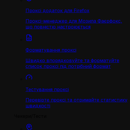
Проксі додаток для Firefox
Проксі-менеджер для Мозила Фаєрфокс,
що повністю настроюється
Форматування проксі
Швидко впорядковуйте та форматуйте
список проксі під потрібний формат
Тестування проксі
Перевірте проксі та отримайте статистику
швидкості
Чекери/Тести