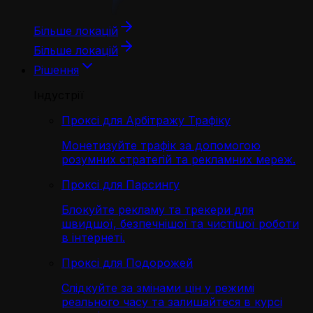
Більше локацій
Більше локацій
Рішення
Індустрії
Проксі для Арбітражу Трафіку
Монетизуйте трафік за допомогою
розумних стратегій та рекламних мереж.
Проксі для Парсингу
Блокуйте рекламу та трекери для
швидшої, безпечнішої та чистішої роботи
в інтернеті.
Проксі для Подорожей
Слідкуйте за змінами цін у режимі
реального часу та залишайтеся в курсі