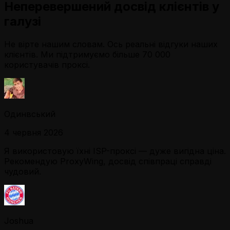
Неперевершений досвід клієнтів у
галузі
Не вірте нашим словам. Ось реальні відгуки наших
клієнтів. Ми підтримуємо більше 70 000
користувачів проксі.
Одинвський
4 червня 2026
Я використовую їхні ISP-проксі — дуже вигідна ціна.
Рекомендую ProxyWing, досвід співпраці справді
чудовий.
Joshua