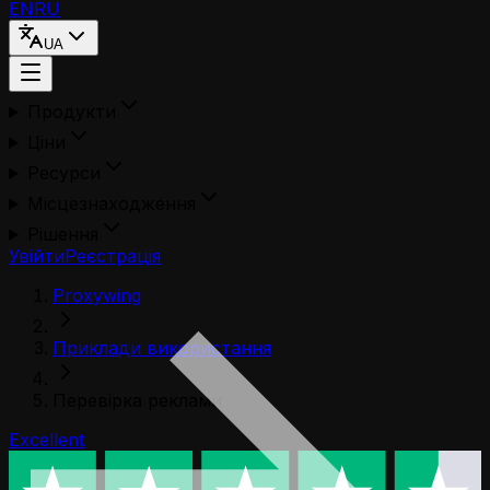
EN
RU
UA
Продукти
Ціни
Ресурси
Місцезнаходження
Рішення
Увійти
Реєстрація
Proxywing
Приклади використання
Перевірка реклами
Excellent