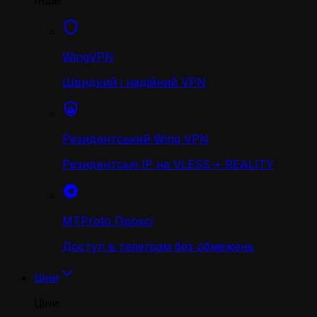
Інше
WingVPN
Швидкий і надійний VPN
Резидентський Wing VPN
Резидентські IP на VLESS + REALITY
MTProto Проксі
Доступ в телеграм без обмежень
Ціни
Ціни