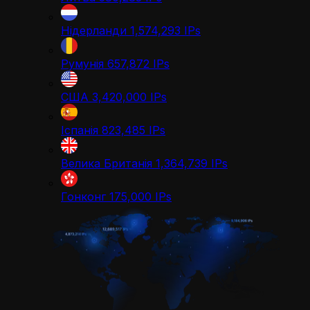
Нідерланди
1,574,293
IPs
Румунія
657,872
IPs
США
3,420,000
IPs
Іспанія
823,485
IPs
Велика Британія
1,364,739
IPs
Гонконг
175,000
IPs