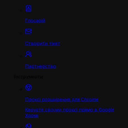
Глосарій
Створити тікет
Партнерство
Інструменти
Проксі розширення для Chrome
Керуєте своїми проксі прямо в Google
Хромі