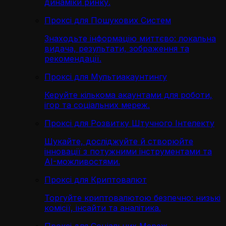
динаміки ринку.
Проксі для Пошукових Систем
Знаходьте інформацію миттєво: локальна
видача, результати, зображення та
рекомендації.
Проксі для Мультиакаунтингу
Керуйте кількома акаунтами для роботи,
ігор та соціальних мереж.
Проксі для Розвитку Штучного Інтелекту
Шукайте, досліджуйте й створюйте
інновації з потужними інструментами та
AI-можливостями.
Проксі для Криптовалют
Торгуйте криптовалютою безпечно: низькі
комісії, інсайти та аналітика.