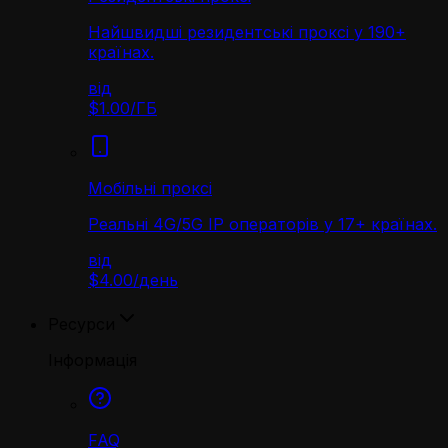
Найшвидші резидентські проксі у 190+
країнах.
від
$1.00
/
ГБ
Мобільні проксі
Реальні 4G/5G IP операторів у 17+ країнах.
від
$4.00
/
день
Ресурси
Інформація
FAQ