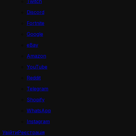
Twitch
Discord
Fortnite
Google
eBay
Amazon
YouTube
Reddit
Telegram
Shopify
WhatsApp
Instagram
Увійти
Реєстрація