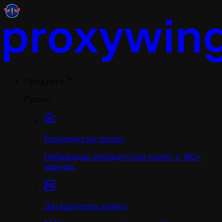
Продукти
Проксі
Резидентські проксі
Найшвидші резидентські проксі у 190+
країнах.
Датацентрові проксі