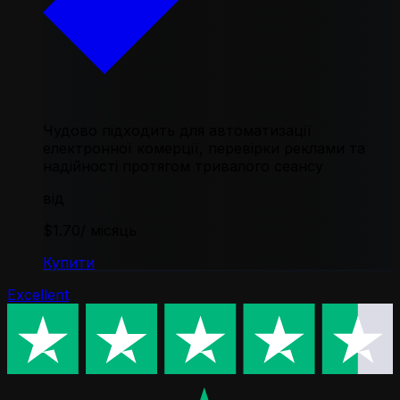
Чудово підходить для автоматизації
електронної комерції, перевірки реклами та
надійності протягом тривалого сеансу
від
$1.70
/ місяць
Купити
Excellent