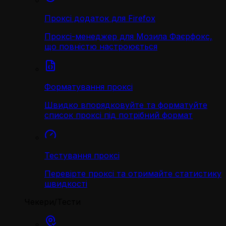
Проксі додаток для Firefox
Проксі-менеджер для Мозила Фаєрфокс,
що повністю настроюється
Форматування проксі
Швидко впорядковуйте та форматуйте
список проксі під потрібний формат
Тестування проксі
Перевірте проксі та отримайте статистику
швидкості
Чекери/Тести