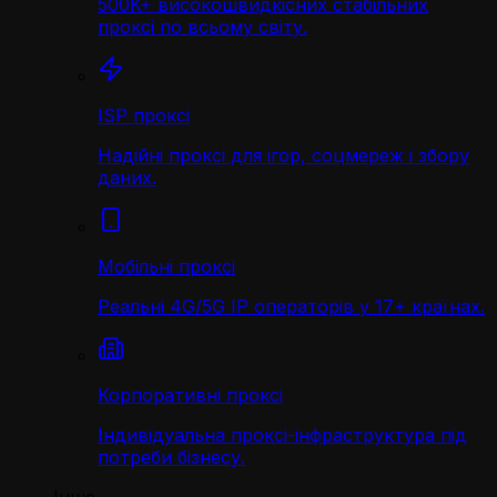
500K+ високошвидкісних стабільних
проксі по всьому світу.
ISP проксі
Надійні проксі для ігор, соцмереж і збору
даних.
Мобільні проксі
Реальні 4G/5G IP операторів у 17+ країнах.
Корпоративні проксі
Індивідуальна проксі-інфраструктура під
потреби бізнесу.