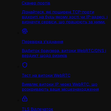
Сканер портів
Дізнайтеся, які поширені TCP-порти
відкриті на будь-якому хості чи IP-адресі, і
визначте сервіси, що працюють за ними.
Перевірка з'єднання
Відбиток браузера, витоки WebRTC/DNS і
вердикт щодо ризиків
Тест на витоки WebRTC
Виявляє витоки IP через WebRTC, що
розкривають ваше місцезнаходження
TLS Відпечаток