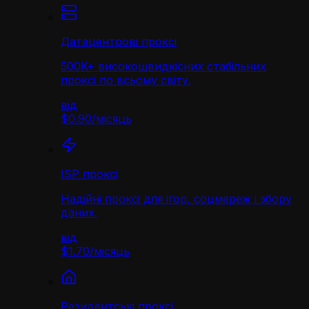
Датацентрові проксі
500K+ високошвидкісних стабільних
проксі по всьому світу.
від
$0.90
/
місяць
ISP проксі
Надійні проксі для ігор, соцмереж і збору
даних.
від
$1.70
/
місяць
Резидентські проксі