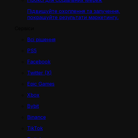
Проксі для Соціальних Мереж
Підвищуйте охоплення та залучення,
покращуйте результати маркетингу.
Сервіси
Всі рішення
PS5
Facebook
Twitter (X)
Epic Games
Xbox
Bybit
Binance
TikTok