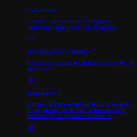
Перевірка IP
Онлайн-інструмент, який показує
детальну інформацію про IP-адресу
Тест швидкості інтернету
Безкоштовний сервіс перевірки швидкості
інтернету
Трасування IP
Відстежте мережевий шлях до будь-якого
IP чи домену по вузлах і визначте його
геолокацію на інтерактивній карті.