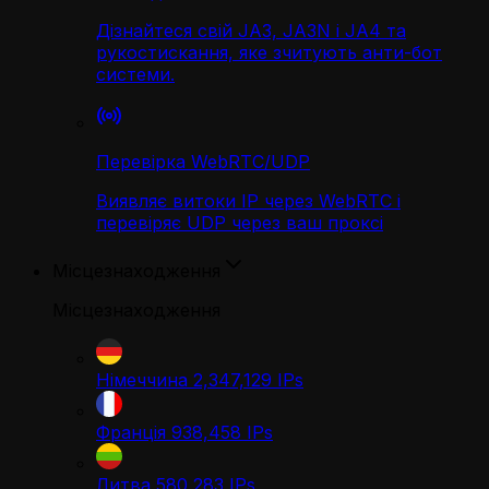
Дізнайтеся свій JA3, JA3N і JA4 та
рукостискання, яке зчитують анти-бот
системи.
Перевірка WebRTC/UDP
Виявляє витоки IP через WebRTC і
перевіряє UDP через ваш проксі
Місцезнаходження
Місцезнаходження
Німеччина
2,347,129
IPs
Франція
938,458
IPs
Литва
580,283
IPs