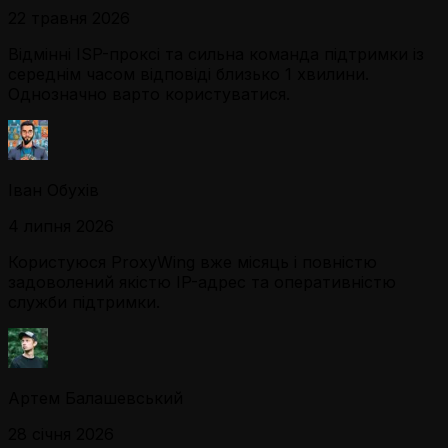
22 травня 2026
Відмінні ISP-проксі та сильна команда підтримки із
середнім часом відповіді близько 1 хвилини.
Однозначно варто користуватися.
Іван Обухів
4 липня 2026
Користуюся ProxyWing вже місяць і повністю
задоволений якістю IP-адрес та оперативністю
служби підтримки.
Артем Балашевський
28 січня 2026