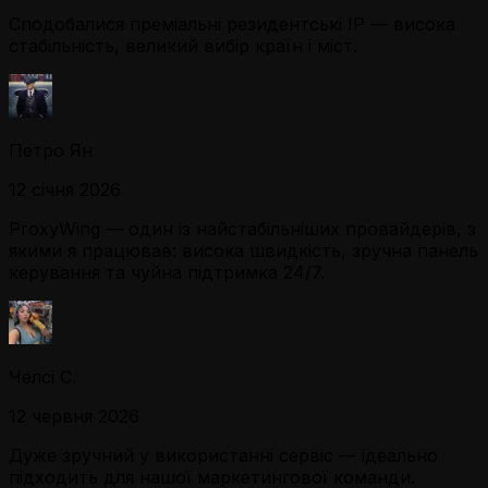
Сподобалися преміальні резидентські IP — висока
стабільність, великий вибір країн і міст.
Петро Ян
12 січня 2026
ProxyWing — один із найстабільніших провайдерів, з
якими я працював: висока швидкість, зручна панель
керування та чуйна підтримка 24/7.
Челсі С.
12 червня 2026
Дуже зручний у використанні сервіс — ідеально
підходить для нашої маркетингової команди.