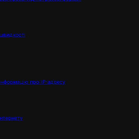
 швидкості
інформацію про IP-адресу
інтернету