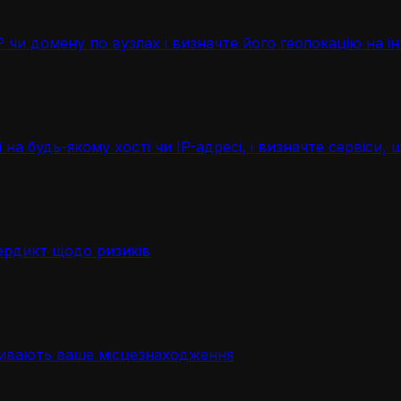
чи домену по вузлах і визначте його геолокацію на ін
 на будь-якому хості чи IP-адресі, і визначте сервіси
ердикт щодо ризиків
ривають ваше місцезнаходження