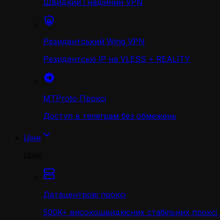
Швидкий і надійний VPN
Резидентський Wing VPN
Резидентські IP на VLESS + REALITY
MTProto Проксі
Доступ в телеграм без обмежень
Ціни
Ціни
Датацентрові проксі
500K+ високошвидкісних стабільних проксі 