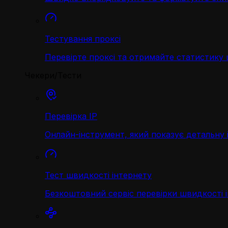
Тестування проксі
Перевірте проксі та отримайте статистику
Чекери/Тести
Перевірка IP
Онлайн-інструмент, який показує детальну 
Тест швидкості інтернету
Безкоштовний сервіс перевірки швидкості 