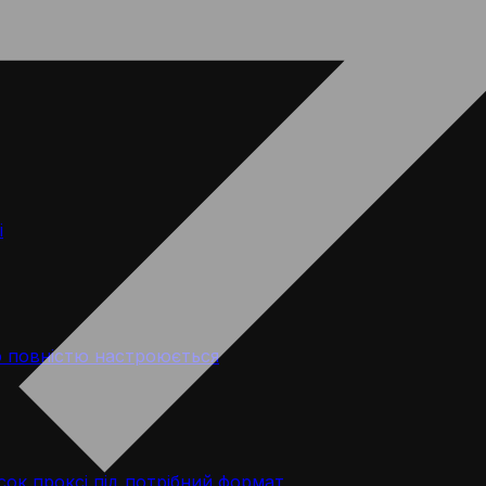
і
 повністю настроюється
ок проксі під потрібний формат