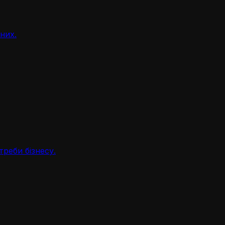
аних.
треби бізнесу.