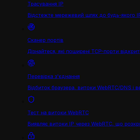
Трасування IP
Відстежте мережевий шлях до будь-якого IP 
Сканер портів
Дізнайтеся, які поширені TCP-порти відкриті
Перевірка з'єднання
Відбиток браузера, витоки WebRTC/DNS і в
Тест на витоки WebRTC
Виявляє витоки IP через WebRTC, що розк