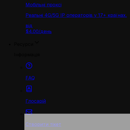
Мобільні проксі
Реальні 4G/5G IP операторів у 17+ країнах.
від
$4.00
/
день
Ресурси
Інформація
FAQ
Глосарій
Створити тікет