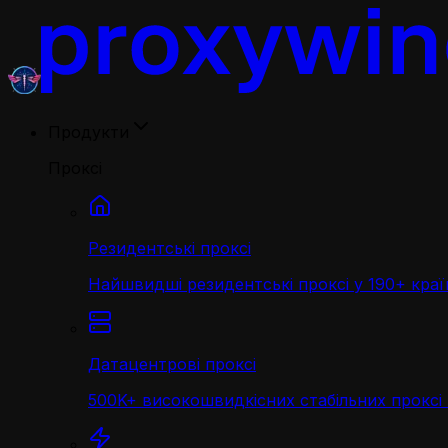
Продукти
Проксі
Резидентські проксі
Найшвидші резидентські проксі у 190+ краї
Датацентрові проксі
500K+ високошвидкісних стабільних проксі 