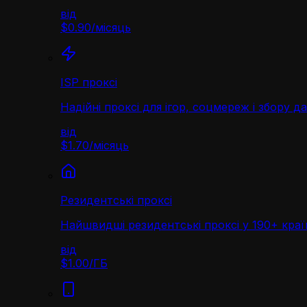
від
$0.90
/
місяць
ISP проксі
Надійні проксі для ігор, соцмереж і збору д
від
$1.70
/
місяць
Резидентські проксі
Найшвидші резидентські проксі у 190+ краї
від
$1.00
/
ГБ