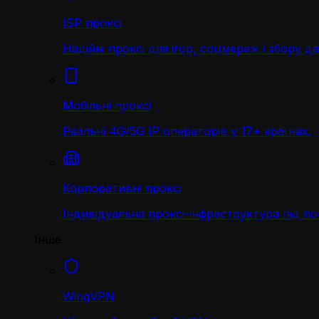
ISP проксі
Надійні проксі для ігор, соцмереж і збору д
Мобільні проксі
Реальні 4G/5G IP операторів у 17+ країнах.
Корпоративні проксі
Індивідуальна проксі-інфраструктура під по
Інше
WingVPN