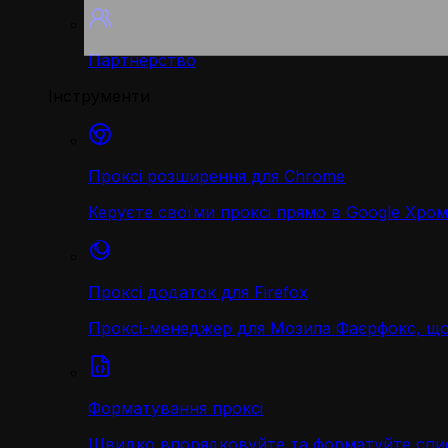
Партнерство
Інструменти
Проксі розширення для Chrome
Керуєте своїми проксі прямо в Google Хром
Проксі додаток для Firefox
Проксі-менеджер для Мозила Фаєрфокс, що
Форматування проксі
Швидко впорядковуйте та форматуйте спис