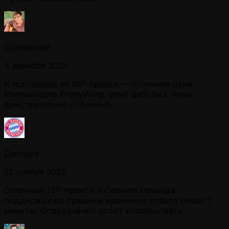
Одинвский
4 декабря 2025
Я использую их ISP-прокси — отличная цена.
Рекомендую ProxyWing, опыт работы с ними
действительно отличный.
Джошуа
22 ноября 2025
Отличные ISP-прокси и сильная команда
поддержки со средним временем ответа около 1
минуты. Определённо стоит использовать.