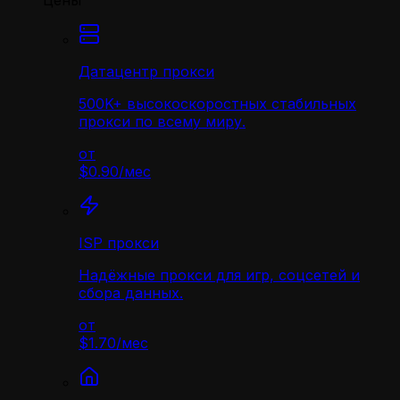
Цены
Датацентр прокси
500K+ высокоскоростных стабильных
прокси по всему миру.
от
$0.90
/
мес
ISP прокси
Надёжные прокси для игр, соцсетей и
сбора данных.
от
$1.70
/
мес