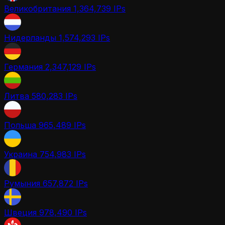
Великобритания
1,364,739 IPs
Нидерланды
1,574,293 IPs
Германия
2,347,129 IPs
Литва
580,283 IPs
Польша
965,489 IPs
Украина
754,983 IPs
Румыния
657,872 IPs
Швеция
978,490 IPs