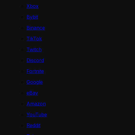
Xbox
Bybit
Binance
TikTok
Twitch
Discord
Fortnite
Google
eBay
Amazon
YouTube
Reddit