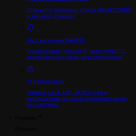
Отпечаток браузера, утечки WebRTC/DNS
и вердикт о рисках
Тест на утечки WebRTC
Обнаруживает утечки IP через WebRTC,
раскрывающие ваше местоположение
TLS Отпечаток
Узнайте свой JA3, JA3N и JA4 и
рукопожатие, которое считывают анти-
бот системы.
Локации
Локации