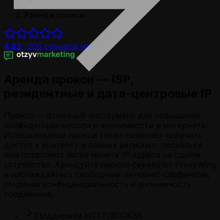
Аренда прокси
4.82
·
205
отзывов на
Аренда прокси — ISP,
резидентные и дата-центровые IP
Прокси — отличный инструмент для повышения
конфиденциальности и анонимности в интернете.
Использование прокси также помогает получить
доступ к контенту в разных регионах, поскольку
они позволяют легко менять IP-адреса на одном
устройстве. Арендуйте прокси-сервер от ProxyWing
и наслаждайтесь свободным интернет-сёрфингом,
сохраняя конфиденциальность и анонимность
соединения.
Поддержка HTTP/SOCKS5