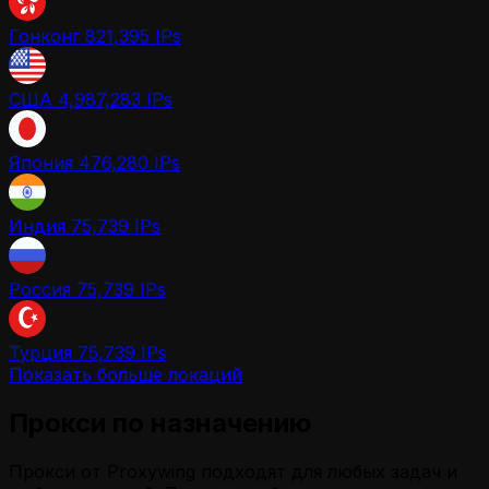
Гонконг
821,395 IPs
США
4,987,283 IPs
Япония
476,280 IPs
Индия
75,739 IPs
Россия
75,739 IPs
Турция
75,739 IPs
Показать больше локаций
Прокси по назначению
Прокси от Proxywing подходят для любых задач и