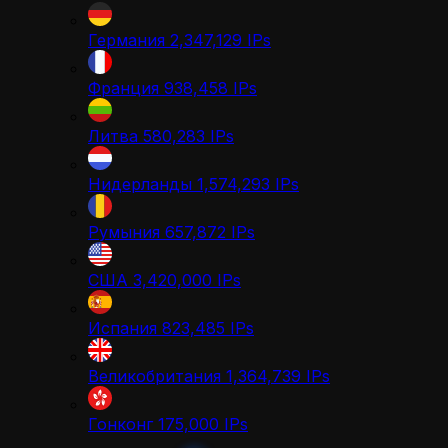
Германия
2,347,129
IPs
Франция
938,458
IPs
Литва
580,283
IPs
Нидерланды
1,574,293
IPs
Румыния
657,872
IPs
США
3,420,000
IPs
Испания
823,485
IPs
Великобритания
1,364,739
IPs
Гонконг
175,000
IPs