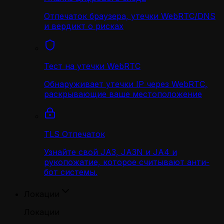
Отпечаток браузера, утечки WebRTC/DNS
и вердикт о рисках
Тест на утечки WebRTC
Обнаруживает утечки IP через WebRTC,
раскрывающие ваше местоположение
TLS Отпечаток
Узнайте свой JA3, JA3N и JA4 и
рукопожатие, которое считывают анти-
бот системы.
Локации
Локации