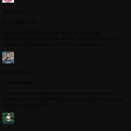
Джошуа
22 ноября 2025
Отличные ISP-прокси и сильная команда
поддержки со средним временем ответа около 1
минуты. Определённо стоит использовать.
Иван Обухов
4 июля 2026
Пользуюсь ProxyWing уже месяц и полностью
доволен качеством IP-адресов и оперативностью
службы поддержки.