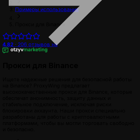
Примеры использования
Прокси для Binance
4.82
·
206
отзывов на
Прокси для Binance
Ищете надежные решения для безопасной работы
на Binance? ProxyWing предлагает
высококачественные прокси для Binance, которые
обеспечат анонимность, защиту данных и
стабильное подключение, исключая риски
блокировки аккаунта. Наши прокси специально
разработаны для работы с криптовалютными
платформами, чтобы вы могли торговать свободно
и безопасно.