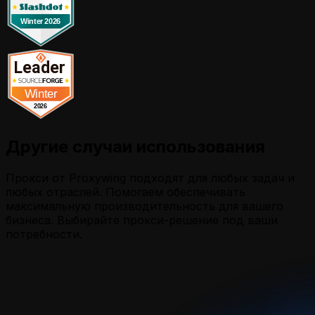
Другие случаи использования
Прокси от Proxywing подходят для любых задач и
любых отраслей. Помогаем обеспечивать
максимальную производительность для вашего
бизнеса. Выбирайте прокси-решение под ваши
потребности.