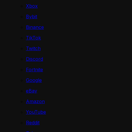
Xbox
Bybit
Binance
TikTok
Twitch
Discord
Fortnite
Google
eBay
Amazon
YouTube
Reddit