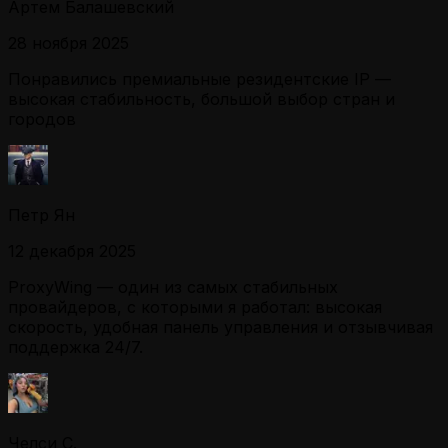
Артем Балашевский
28 ноября 2025
Понравились премиальные резидентские IP —
высокая стабильность, большой выбор стран и
городов
Петр Ян
12 декабря 2025
ProxyWing — один из самых стабильных
провайдеров, с которыми я работал: высокая
скорость, удобная панель управления и отзывчивая
поддержка 24/7.
Челси С.