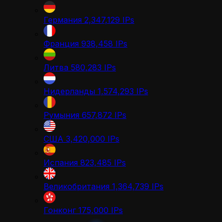
Германия
2,347,129
IPs
Франция
938,458
IPs
Литва
580,283
IPs
Нидерланды
1,574,293
IPs
Румыния
657,872
IPs
США
3,420,000
IPs
Испания
823,485
IPs
Великобритания
1,364,739
IPs
Гонконг
175,000
IPs