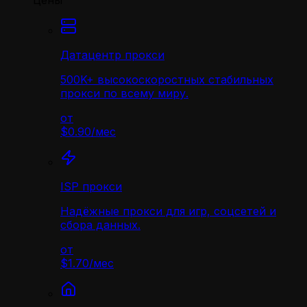
Цены
Датацентр прокси
500K+ высокоскоростных стабильных
прокси по всему миру.
от
$0.90
/
мес
ISP прокси
Надёжные прокси для игр, соцсетей и
сбора данных.
от
$1.70
/
мес