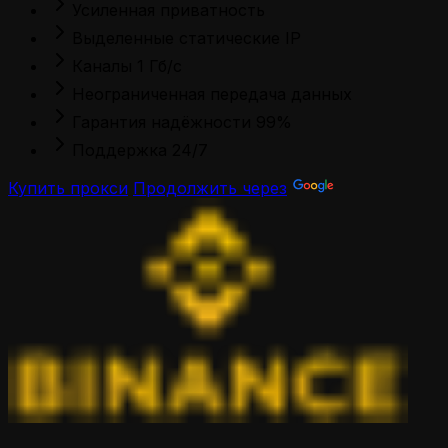
Усиленная приватность
Выделенные статические IP
Каналы 1 Гб/с
Неограниченная передача данных
Гарантия надёжности 99%
Поддержка 24/7
Купить прокси
Продолжить через