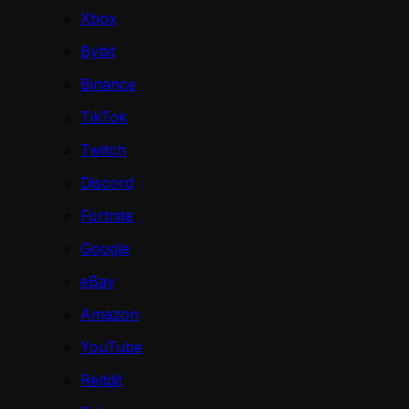
Xbox
Bybit
Binance
TikTok
Twitch
Discord
Fortnite
Google
eBay
Amazon
YouTube
Reddit