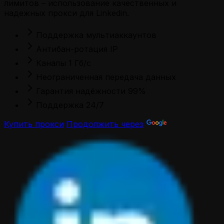
лимитов – использование качественных и
надежных прокси для Linkedin.
Поддержка мультиаккаунтов
Антибан-ротация IP
Каналы 1 Гб/с
Неограниченная передача данных
Гарантия надёжности 99%
Поддержка 24/7
Купить прокси
Продолжить через