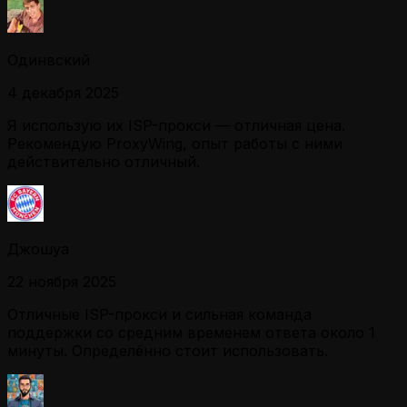
Одинвский
4 декабря 2025
Я использую их ISP-прокси — отличная цена.
Рекомендую ProxyWing, опыт работы с ними
действительно отличный.
Джошуа
22 ноября 2025
Отличные ISP-прокси и сильная команда
поддержки со средним временем ответа около 1
минуты. Определённо стоит использовать.