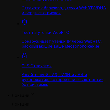
Отпечаток браузера, утечки WebRTC/DNS
и вердикт о рисках
Тест на утечки WebRTC
Обнаруживает утечки IP через WebRTC,
раскрывающие ваше местоположение
TLS Отпечаток
Узнайте свой JA3, JA3N и JA4 и
рукопожатие, которое считывают анти-
бот системы.
Локации
Локации