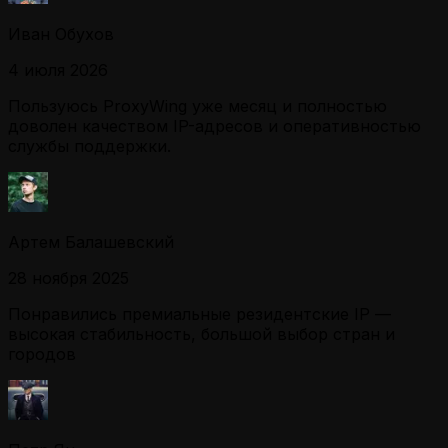
Иван Обухов
4 июля 2026
Пользуюсь ProxyWing уже месяц и полностью
доволен качеством IP-адресов и оперативностью
службы поддержки.
Артем Балашевский
28 ноября 2025
Понравились премиальные резидентские IP —
высокая стабильность, большой выбор стран и
городов