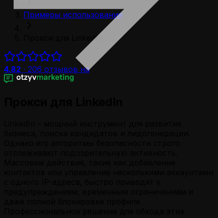
Примеры использования
Прокси для LinkedIn
4.82
·
206
отзывов на
Прокси для LinkedIn
LinkedIn – мощный инструмент для развития
бизнеса, поиска кандидатов и лидогенерации.
Однако его алгоритмы безопасности строго
отслеживают подозрительную активность.
Массовые действия, такие как добавление
контактов или управление несколькими аккаунтами
с одного IP-адреса, быстро приводят к
предупреждениям, временным ограничениям и
даже полной блокировке профиля.
Профессиональное решение для обхода этих