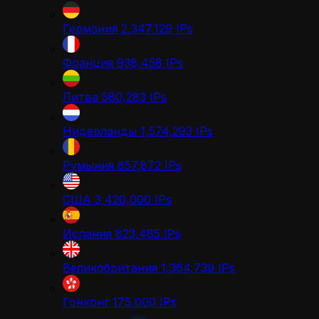
Германия
2,347,129
IPs
Франция
938,458
IPs
Литва
580,283
IPs
Нидерланды
1,574,293
IPs
Румыния
657,872
IPs
США
3,420,000
IPs
Испания
823,485
IPs
Великобритания
1,364,739
IPs
Гонконг
175,000
IPs