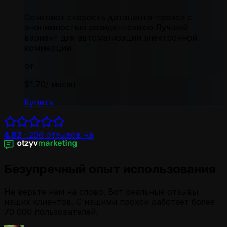
Сочетают скорость датацентр-прокси с
анонимностью резидентскихю Лучший
вариант для автоматизации электронной
коммерции
от
$1.70
/ месяц
Купить
4.82
·
206
отзывов на
Безупречный опыт использования
Не верьте нам на слово. Вот реальные отзывы
наших клиентов. С нашими прокси работает более
70 000 пользователей.