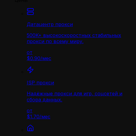
Цены
Датацентр прокси
500K+ высокоскоростных стабильных
прокси по всему миру.
от
$0.90
/
мес
ISP прокси
Надёжные прокси для игр, соцсетей и
сбора данных.
от
$1.70
/
мес