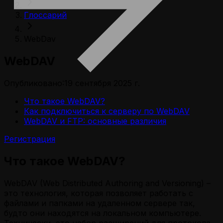
Глоссарий
WebDav
WebDAV
Опубликовано:
19 сентября 2025 г.
Что такое WebDAV?
Как подключиться к серверу по WebDAV
WebDAV и FTP: основные различия
Регистрация
Что такое WebDAV?
WebDAV (Web Distributed Authoring and Versioning) –
это технология, которая позволяет работать с
файлами и папками на удаленном сервере так,
будто они находятся на локальном компьютере.
Технически, это набор расширений для протокола