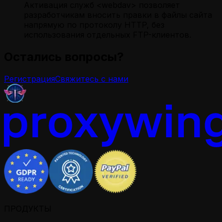
Активация служб <webdav> позволяет
разработчикам вносить правки в файлы сайта
напрямую по протоколу HTTP, без
использования отдельных FTP-клиентов.
Остались вопросы?
Регистрация
Свяжитесь с нами
ПРОДУКТЫ