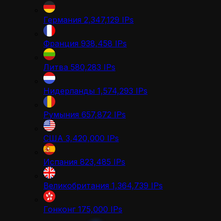
Германия
2,347,129
IPs
Франция
938,458
IPs
Литва
580,283
IPs
Нидерланды
1,574,293
IPs
Румыния
657,872
IPs
США
3,420,000
IPs
Испания
823,485
IPs
Великобритания
1,364,739
IPs
Гонконг
175,000
IPs