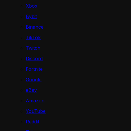
Xbox
Bybit
Binance
TikTok
Twitch
Discord
Fortnite
Google
eBay
Amazon
YouTube
Reddit