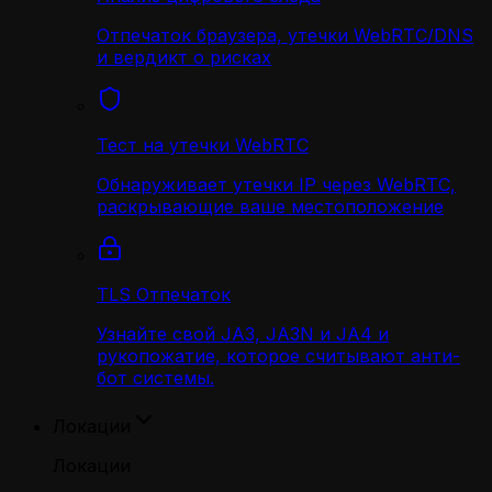
Отпечаток браузера, утечки WebRTC/DNS
и вердикт о рисках
Тест на утечки WebRTC
Обнаруживает утечки IP через WebRTC,
раскрывающие ваше местоположение
TLS Отпечаток
Узнайте свой JA3, JA3N и JA4 и
рукопожатие, которое считывают анти-
бот системы.
Локации
Локации