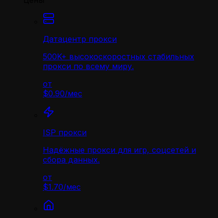
Цены
Датацентр прокси
500K+ высокоскоростных стабильных
прокси по всему миру.
от
$0.90
/
мес
ISP прокси
Надёжные прокси для игр, соцсетей и
сбора данных.
от
$1.70
/
мес