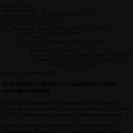
import httpx

import asyncio

import aiofiles  # for async file I/O

async def download():

    async with httpx.AsyncClient() as client:

        async with client.stream(

            "GET",

            "https://example.com/large.zip"

        ) as r:

            r.raise_for_status()

            async with aiofiles.open("large.zip", "wb")
                async for chunk in r.aiter_bytes():

                    await f.write(chunk)

Встроенная обработка ошибок и логика
повторов (Retry)
Процесс отправки HTTP-вызовов и получения
ответов иногда сбоит. Ошибки случаются. И то, как
HTTPX и Requests их решает — большая разница.
Важно отметить: у обоих есть четкие модели
исключений. Однако HTTPX предоставляет более