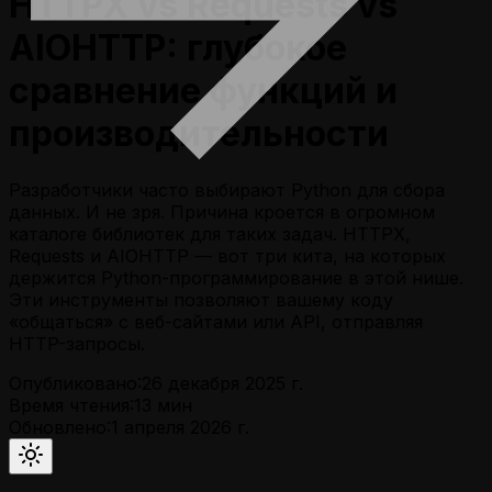
HTTPX vs Requests vs
AIOHTTP: глубокое
сравнение функций и
производительности
Разработчики часто выбирают Python для сбора
данных. И не зря. Причина кроется в огромном
каталоге библиотек для таких задач. HTTPX,
Requests и AIOHTTP — вот три кита, на которых
держится Python-программирование в этой нише.
Эти инструменты позволяют вашему коду
«общаться» с веб-сайтами или API, отправляя
HTTP-запросы.
Опубликовано:
26 декабря 2025 г.
Время чтения:
13
мин
Обновлено:
1 апреля 2026 г.