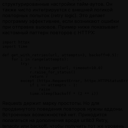
структурированные настройки тайм-аутов. Он
также чисто интегрируется с внешней логикой
повторных попыток (retry logic). Это делает
программу эффективнее, если возникают ошибки
при отправке вызовов. Пример ниже показывает
кастомный паттерн повторов с HTTPX:
import httpx

import time

def get_with_retries(url, attempts=3, backoff=0.5):

    for i in range(attempts):

        try:

            r = httpx.get(url, timeout=10.0)

            r.raise_for_status()

            return r

        except (httpx.RequestError, httpx.HTTPStatusErr
            if i == attempts - 1:

                raise

            time.sleep(backoff * (2 ** i))
Requests держит марку простоты. Но для
продвинутого поведения повторов нужны аддоны.
Встроенных возможностей нет. Приходится
полагаться на дополнения вроде urllib3 Retry,
tenacity или backoff, чтобы получить тот же уровень