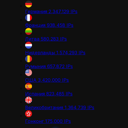
Германия
2,347,129
IPs
Франция
938,458
IPs
Литва
580,283
IPs
Нидерланды
1,574,293
IPs
Румыния
657,872
IPs
США
3,420,000
IPs
Испания
823,485
IPs
Великобритания
1,364,739
IPs
Гонконг
175,000
IPs