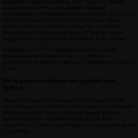
Requests создали в районе 2010 года, а в паблик
выпустили в 2011-м. Это делает Requests
экстремально популярной библиотекой с гигантской
базой пользователей. HTTPX, напротив, новее
(релиз 2019 года). Но растет быстро. Активная
разработка, современные фичи. И всё же, опыт
поддержки сообществом у Requests пока лучше.
Впрочем, в HTTPX перетекает много бывших
пользователей Requests. Так что получить
достаточно хорошую помощь от комьюнити можно
и там.
Интеграция с общими инструментами
Python
Requests гладко интегрируется с большинством
синхронных инструментов. Поскольку она создана
для синхронного кода, то естественно дружит с
такими вещами, как BeautifulSoup (для веб-
скрейпинга), Pandas (для обработки данных) и кучей
CLI-утилит.