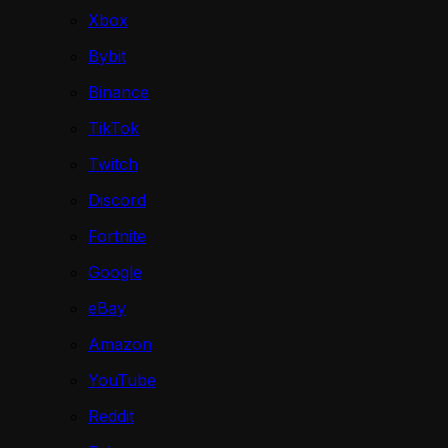
Xbox
Bybit
Binance
TikTok
Twitch
Discord
Fortnite
Google
eBay
Amazon
YouTube
Reddit