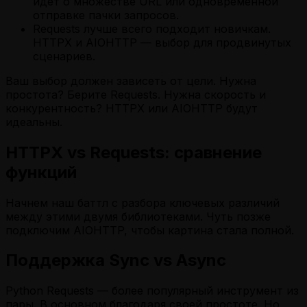
идет о множестве URL или одновременной
отправке пачки запросов.
Requests лучше всего подходит новичкам.
HTTPX и AIOHTTP — выбор для продвинутых
сценариев.
Ваш выбор должен зависеть от цели. Нужна
простота? Берите Requests. Нужна скорость и
конкурентность? HTTPX или AIOHTTP будут
идеальны.
HTTPX vs Requests: сравнение
функций
Начнем наш баттл с разбора ключевых различий
между этими двумя библиотеками. Чуть позже
подключим AIOHTTP, чтобы картина стала полной.
Поддержка Sync vs Async
Python Requests — более популярный инструмент из
пары. В основном благодаря своей простоте. Но