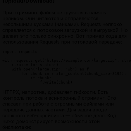
(Upload/Download)
При стриминге файлы не грузятся в память
целиком. Они читаются и отправляются
небольшими кусками (чанками). Requests неплохо
справляется с потоковой загрузкой и выгрузкой. Но
делает это только синхронно. Вот пример кода для
использования Requests при потоковой передаче:
import requests

with requests.get("https://example.com/large.zip", stre
    r.raise_for_status()

    with open("large.zip", "wb") as f:

        for chunk in r.iter_content(chunk_size=8192):

            if chunk:

                f.write(chunk)
HTTPX, напротив, добавляет гибкости. Есть
контроль потока и асинхронный стриминг. Это
спасает при работе с огромными файлами или
передаче данных частями. Для задач вроде
сложного веб-скрейпинга — обычное дело. Код
ниже демонстрирует возможности этой
библиотеки: