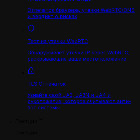
Отпечаток браузера, утечки WebRTC/DNS
и вердикт о рисках
Тест на утечки WebRTC
Обнаруживает утечки IP через WebRTC,
раскрывающие ваше местоположение
TLS Отпечаток
Узнайте свой JA3, JA3N и JA4 и
рукопожатие, которое считывают анти-
бот системы.
Локации
Локации