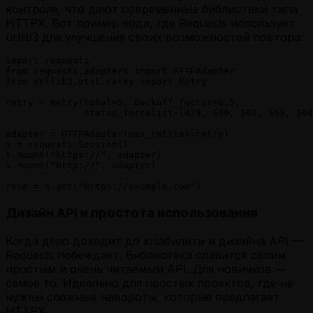
контроля, что дают современные библиотеки типа
HTTPX. Вот пример кода, где Requests использует
urllib3 для улучшения своих возможностей повтора:
import requests

from requests.adapters import HTTPAdapter

from urllib3.util.retry import Retry

retry = Retry(total=5, backoff_factor=0.5,

              status_forcelist=[429, 500, 502, 503, 504
adapter = HTTPAdapter(max_retries=retry)

s = requests.Session()

s.mount("https://", adapter)

s.mount("http://", adapter)

resp = s.get("https://example.com")
Дизайн API и простота использования
Когда дело доходит до юзабилити и дизайна API —
Requests побеждает. Библиотека славится своим
простым и очень читаемым API. Для новичков —
самое то. Идеально для простых проектов, где не
нужны сложные навороты, которые предлагает
HTTPX.