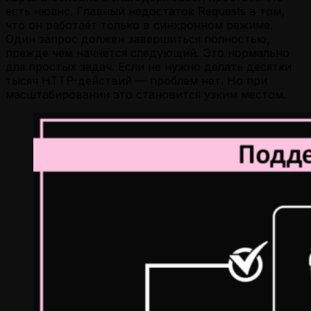
есть нюанс. Главный недостаток Requests в том,
что он работает только в синхронном режиме.
Один запрос должен завершиться полностью,
прежде чем начнется следующий. Это нормально
для простых задач. Если не нужно делать десятки
тысяч HTTP-действий — проблем нет. Но при
масштабировании это становится узким местом.