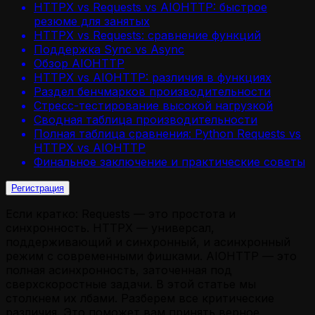
HTTPX vs Requests vs AIOHTTP: быстрое
резюме для занятых
HTTPX vs Requests: сравнение функций
Поддержка Sync vs Async
Обзор AIOHTTP
HTTPX vs AIOHTTP: различия в функциях
Раздел бенчмарков производительности
Стресс-тестирование высокой нагрузкой
Сводная таблица производительности
Полная таблица сравнения: Python Requests vs
HTTPX vs AIOHTTP
Финальное заключение и практические советы
Регистрация
Если кратко: Requests — это простота и
синхронность. HTTPX — универсал,
поддерживающий и синхронный, и асинхронный
режим с современными фишками. AIOHTTP — это
полная асинхронность, заточенная под
сверхскоростные задачи. В этой статье мы
столкнем их лбами. Разберем все критические
различия. Это поможет вам принять верное