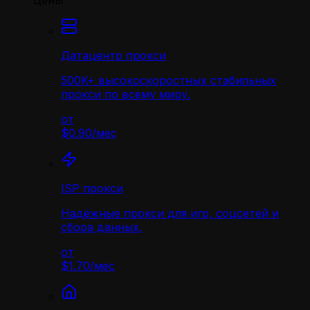
Цены
Датацентр прокси
500K+ высокоскоростных стабильных
прокси по всему миру.
от
$0.90
/
мес
ISP прокси
Надёжные прокси для игр, соцсетей и
сбора данных.
от
$1.70
/
мес