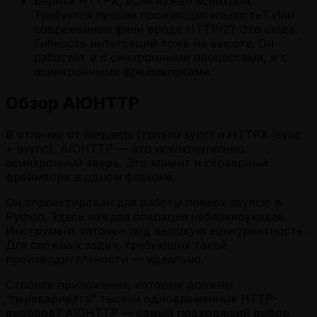
Берите HTTPX, если нужен асинхрон.
Требуется лучшая производительность? Или
современные фичи вроде HTTP/2? Это сюда.
Гибкость интеграций тоже на высоте. Он
работает и с синхронными процессами, и с
асинхронными фреймворками.
Обзор AIOHTTP
В отличие от Requests (только sync) и HTTPX (sync
+ async), AIOHTTP — это исключительно
асинхронный зверь. Это клиент и серверный
фреймворк в одном флаконе.
Он спроектирован для работы поверх asyncio в
Python. Здесь каждая операция неблокирующая.
Инструмент заточен под высокую конкурентность.
Для сложных задач, требующих такой
производительности — идеально.
Строите приложения, которые должны
“переваривать” тысячи одновременных HTTP-
вызовов? AIOHTTP — самый подходящий выбор.