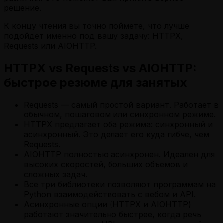
решение.
К концу чтения вы точно поймете, что лучше
подойдет именно под вашу задачу: HTTPX,
Requests или AIOHTTP.
HTTPX vs Requests vs AIOHTTP:
быстрое резюме для занятых
Requests — самый простой вариант. Работает в
обычном, пошаговом или синхронном режиме.
HTTPX предлагает оба режима: синхронный и
асинхронный. Это делает его куда гибче, чем
Requests.
AIOHTTP полностью асинхронен. Идеален для
высоких скоростей, больших объемов и
сложных задач.
Все три библиотеки позволяют программам на
Python взаимодействовать с вебом и API.
Асинхронные опции (HTTPX и AIOHTTP)
работают значительно быстрее, когда речь