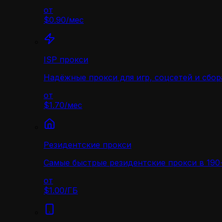
от
$0.90
/
мес
ISP прокси
Надёжные прокси для игр, соцсетей и сбор
от
$1.70
/
мес
Резидентские прокси
Самые быстрые резидентские прокси в 190+
от
$1.00
/
ГБ