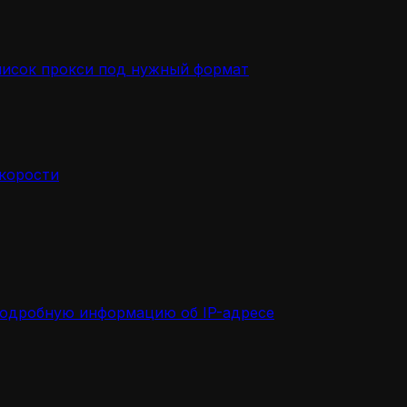
писок прокси под нужный формат
скорости
подробную информацию об IP-адресе