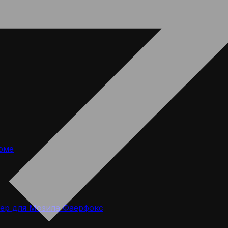
оме
ер для Мозила Фаерфокс