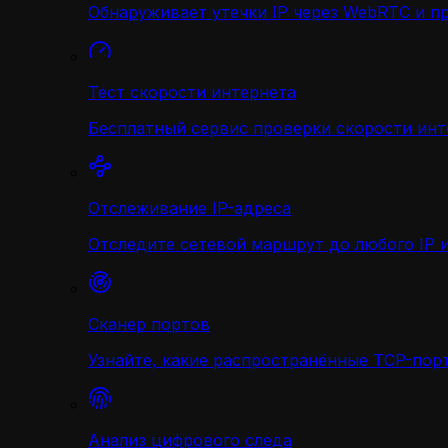
Обнаруживает утечки IP через WebRTC и п
Тест скорости интернета
Бесплатный сервис проверки скорости инт
Отслеживание IP-адреса
Отследите сетевой маршрут до любого IP и
Сканер портов
Узнайте, какие распространённые TCP-порт
Анализ цифрового следа