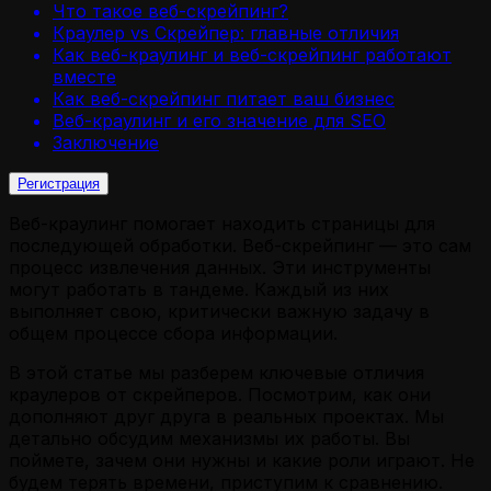
Что такое веб-скрейпинг?
Краулер vs Скрейпер: главные отличия
Как веб-краулинг и веб-скрейпинг работают
вместе
Как веб-скрейпинг питает ваш бизнес
Веб-краулинг и его значение для SEO
Заключение
Регистрация
Веб-краулинг помогает находить страницы для
последующей обработки. Веб-скрейпинг — это сам
процесс извлечения данных. Эти инструменты
могут работать в тандеме. Каждый из них
выполняет свою, критически важную задачу в
общем процессе сбора информации.
В этой статье мы разберем ключевые отличия
краулеров от скрейперов. Посмотрим, как они
дополняют друг друга в реальных проектах. Мы
детально обсудим механизмы их работы. Вы
поймете, зачем они нужны и какие роли играют. Не
будем терять времени, приступим к сравнению.