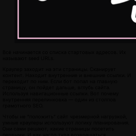
Всё начинается со списка стартовых адресов. Их
называют seed URLs.
Краулер заходит на эти страницы. Сканирует
контент. Находит внутренние и внешние ссылки. И
переходит по ним. Если бот попал на главную
страницу, он пойдет дальше, вглубь сайта.
Используя навигационные ссылки. Вот почему
внутренняя перелинковка — один из столпов
грамотного SEO.
Чтобы не “положить” сайт чрезмерной нагрузкой,
умные краулеры используют логику планирования.
Они сами решают, какие страницы посетить
первыми. И как часто туда возвращаться.