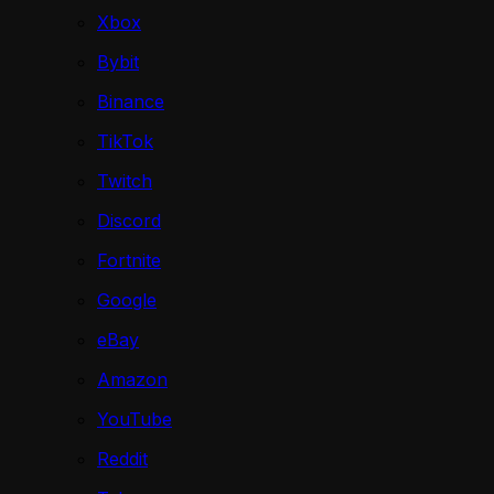
Xbox
Bybit
Binance
TikTok
Twitch
Discord
Fortnite
Google
eBay
Amazon
YouTube
Reddit