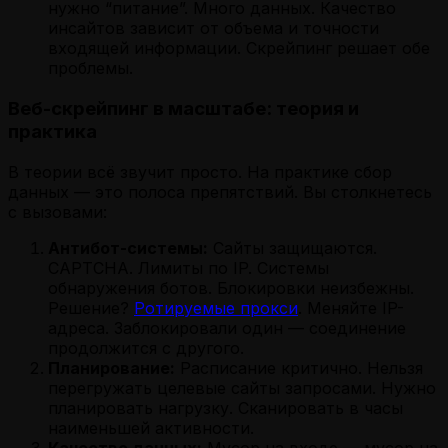
нужно “питание”. Много данных. Качество
инсайтов зависит от объема и точности
входящей информации. Скрейпинг решает обе
проблемы.
Веб-скрейпинг в масштабе: теория и
практика
В теории всё звучит просто. На практике сбор
данных — это полоса препятствий. Вы столкнетесь
с вызовами:
Антибот-системы:
Сайты защищаются.
CAPTCHA. Лимиты по IP. Системы
обнаружения ботов. Блокировки неизбежны.
Решение?
Ротируемые прокси
. Меняйте IP-
адреса. Заблокировали один — соединение
продолжится с другого.
Планирование:
Расписание критично. Нельзя
перегружать целевые сайты запросами. Нужно
планировать нагрузку. Сканировать в часы
наименьшей активности.
Качество данных:
Мусор на входе — мусор на