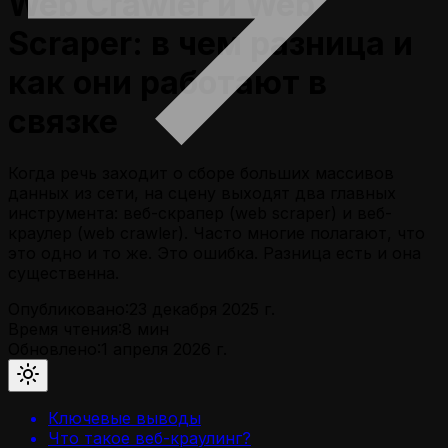
Web Crawler и Web
Scraper: в чем разница и
как они работают в
связке
Когда речь заходит о сборе больших массивов
данных из сети, на сцену выходят два главных
инструмента: веб-скрапер (web scraper) и веб-
краулер (web crawler). Часто многие полагают, что
это одно и то же. Это ошибка. Разница есть и она
существенна.
Опубликовано:
23 декабря 2025 г.
Время чтения:
8
мин
Обновлено:
1 апреля 2026 г.
Ключевые выводы
Что такое веб-краулинг?