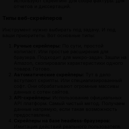
используют скрейпинг для сбора фактуры. Для
отчетов и диссертаций.
Типы веб-скрейперов
Инструмент нужно выбирать под задачу. И под
ваши приоритеты. Вот основные типы:
Ручные скрейперы:
По сути, простой
копипаст. Или простые расширения для
браузера. Подходит для микро-задач. Зашли на
Amazon, скопировали характеристики одного
товара. Готово.
Автоматические скрейперы:
Тут в дело
вступают скрипты. Или специализированный
софт. Они обрабатывают огромные массивы
данных с сотен сайтов.
API-скрейперы:
Использование официальных
API платформ. Самый чистый метод. Получаем
данные напрямую, если такая возможность
предоставлена.
Скрейперы на базе headless-браузеров:
Имитация действий реального пользователя.