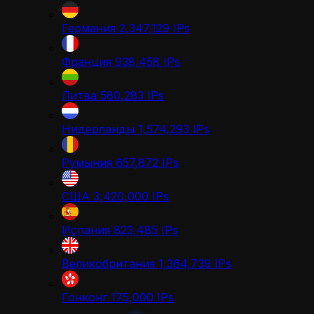
Германия
2,347,129
IPs
Франция
938,458
IPs
Литва
580,283
IPs
Нидерланды
1,574,293
IPs
Румыния
657,872
IPs
США
3,420,000
IPs
Испания
823,485
IPs
Великобритания
1,364,739
IPs
Гонконг
175,000
IPs