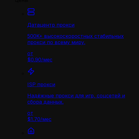
Цены
Датацентр прокси
500K+ высокоскоростных стабильных
прокси по всему миру.
от
$0.90
/
мес
ISP прокси
Надёжные прокси для игр, соцсетей и
сбора данных.
от
$1.70
/
мес