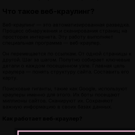
Что такое веб-краулинг?
Веб-краулинг — это автоматизированная разведка.
Процесс обнаружения и сканирования страниц на
просторах интернета. Эту работу выполняет
специальная программа — веб-краулер.
Он перемещается по ссылкам. От одной страницы к
другой. Шаг за шагом. Попутно собирает ключевые
детали о каждом посещенном узле. Главная цель
краулера — понять структуру сайта. Составить его
карту.
Поисковые гиганты, такие как Google, используют
краулеры именно для этого. Их боты посещают
миллионы сайтов. Сканируют их. Сохраняют
важную информацию в своих базах данных.
Как работает веб-краулер?