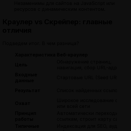
Незаменимы для сайтов на JavaScript или
ресурсов с динамическим контентом.
Краулер vs Скрейпер: главные
отличия
Подведем итог. В чем разница?
Характеристика
Веб-краулер
Обнаружение страниц,
Цель
навигация, сбор URL-адресов
Входные
Стартовые URL (Seed URLs)
данные
Результат
Список найденных ссылок
Широкое исследование сайта
Охват
или всей сети
Принцип
Автоматически переходит по
работы
ссылкам, строит карту сайта
Типичные
Индексация для SEO, аудит