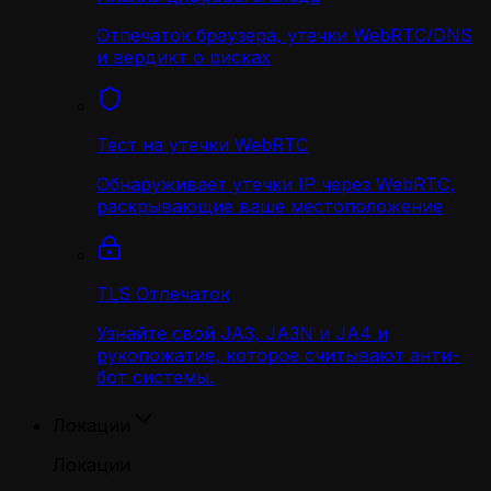
Отпечаток браузера, утечки WebRTC/DNS
и вердикт о рисках
Тест на утечки WebRTC
Обнаруживает утечки IP через WebRTC,
раскрывающие ваше местоположение
TLS Отпечаток
Узнайте свой JA3, JA3N и JA4 и
рукопожатие, которое считывают анти-
бот системы.
Локации
Локации