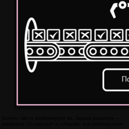
Бизнес часто комбинирует их. Задача краулера —
разведка. Он находит и собирает все релевантные