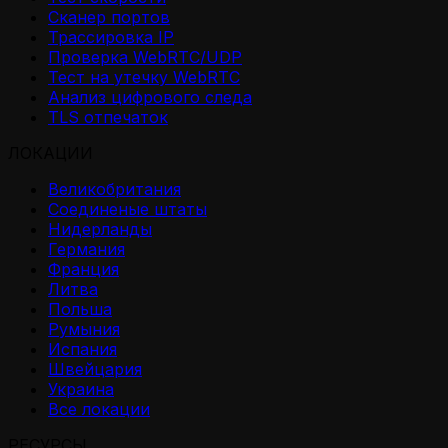
Сканер портов
Трассировка IP
Проверка WebRTC/UDP
Тест на утечку WebRTC
Анализ цифрового следа
TLS отпечаток
ЛОКАЦИИ
Великобритания
Соединеные штаты
Нидерланды
Германия
Франция
Литва
Польша
Румыния
Испания
Швейцария
Украина
Все локации
РЕСУРСЫ