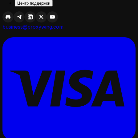
Центр поддержки
business@proxywing.com