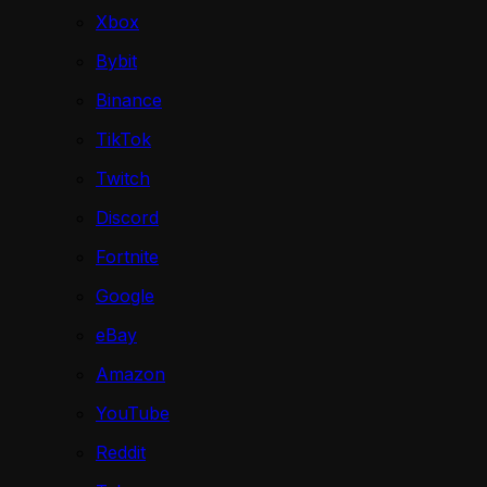
Xbox
Bybit
Binance
TikTok
Twitch
Discord
Fortnite
Google
eBay
Amazon
YouTube
Reddit