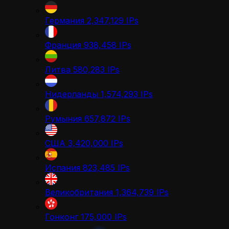
Германия
2,347,129
IPs
Франция
938,458
IPs
Литва
580,283
IPs
Нидерланды
1,574,293
IPs
Румыния
657,872
IPs
США
3,420,000
IPs
Испания
823,485
IPs
Великобритания
1,364,739
IPs
Гонконг
175,000
IPs