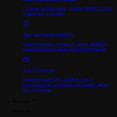
Отпечаток браузера, утечки WebRTC/DNS
и вердикт о рисках
Тест на утечки WebRTC
Обнаруживает утечки IP через WebRTC,
раскрывающие ваше местоположение
TLS Отпечаток
Узнайте свой JA3, JA3N и JA4 и
рукопожатие, которое считывают анти-
бот системы.
Локации
Локации