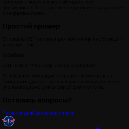
направить через указанный адрес, что
обеспечивает безопасное соединение при доступе
к закрытым сетям.
Простой пример
Отправка GET-запроса для получения информации
выглядит так:
codeBash
curl -X GET “https://api.example.com/data”
Эта базовая операция позволяет моментально
проверить доступность ресурса и получить ответ,
что необходимо для быстрой диагностики.
Остались вопросы?
Регистрация
Свяжитесь с нами