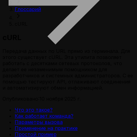
Глоссарий
cURL
cURL
Передача данных по URL прямо из терминала. Для
этого существует cURL. Эта утилита позволяет
работать с десятками сетевых протоколов, что
делает ее незаменимым помощником для
разработчиков и системных администраторов. С ее
помощью тестируют API, отлаживают соединения
и автоматизируют обмен информацией.
Опубликовано:
10 ноября 2025 г.
Что это такое?
Как работает команда?
Параметры вызова
Применение на практике
Простой пример