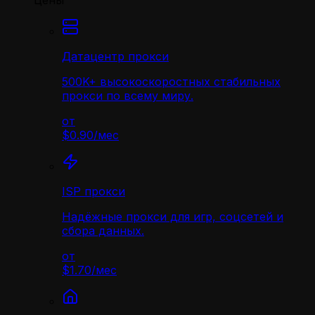
Цены
Датацентр прокси
500K+ высокоскоростных стабильных
прокси по всему миру.
от
$0.90
/
мес
ISP прокси
Надёжные прокси для игр, соцсетей и
сбора данных.
от
$1.70
/
мес