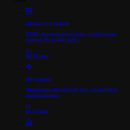
Цены
Датацентр прокси
500K+ высокоскоростных стабильных
прокси по всему миру.
от
$0.90
/
мес
ISP прокси
Надёжные прокси для игр, соцсетей и
сбора данных.
от
$1.70
/
мес