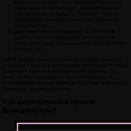
внешнего сервера, тоже проходит проверку
через прокси. Происходит дополнительное
сканирование входящего трафика – прокси-
брандмауэр проверяет ответные пакеты на
пути обратно.
Доставка
: лишь убедившись в «чистоте»
данных, прокси пересылает разрешенный
ответ конечному пользователю (внутреннему
устройству).
Такой подход решает проблему прямого доступа
внешнего трафика к внутренней сети и значительно
усиливает защиту корпоративной системы. По
сути, прокси-брандмауэр выступает буфером,
отсеивающим угрозы извне до того, как они смогут
навредить вашим ресурсам.
Как используются прокси-
брандмауэры?