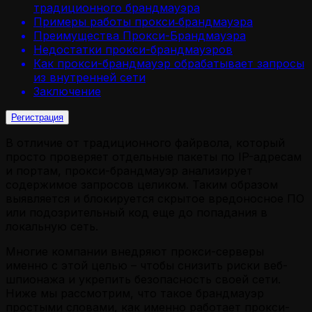
традиционного брандмауэра
Примеры работы прокси‑брандмауэра
Преимущества Прокси-Брандмауэра
Недостатки прокси-брандмауэров
Как прокси-брандмауэр обрабатывает запросы
из внутренней сети
Заключение
Регистрация
В отличие от традиционного файрвола, который
просто проверяет отдельные пакеты по IP-адресам
и портам, прокси-брандмауэр анализирует
содержимое запросов целиком. Таким образом
выявляется и блокируется скрытое вредоносное ПО
или подозрительный код еще до попадания в
локальную сеть.
Многие компании внедряют прокси-серверы
именно с этой целью – чтобы снизить риски веб-
шпионажа и укрепить безопасность своей сети.
Ниже мы рассмотрим, что такое брандмауэр
простыми словами, как именно работает прокси-