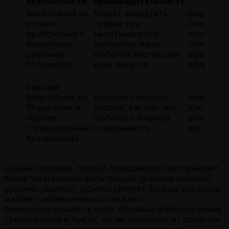
безопасности
производительность
Фильтрация на
Может замедлять
Выше — т
уровне
трафик при
специали
приложений с
неоптимальной
программ
сокрытием
настройке из‑за
обеспечен
реальных
глубокой инспекции
мощного
IP‑адресов
всех пакетов
оборудов
Базовая
фильтрация по
Высокая скорость
Ниже — ч
IP‑адресам и
работы, так как нет
достаточ
портам
глубокого анализа
аппаратн
(традиционный
содержимого
«из короб
брандмауэр)
Иными словами, прокси-брандмауэр обеспечивает
более тщательную фильтрацию (и более высокий
уровень защиты), однако требует больше ресурсов
и может незначительно снижать
производительность сети. Обычный файрвол менее
требователен и быстр, но не защищает от сложных