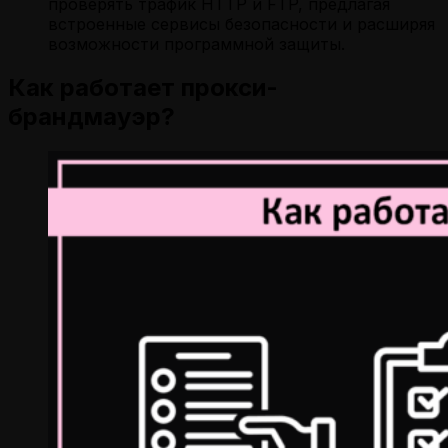
проверять трафик HTTP и FTP, предлагая
встроенные сервисы безопасности и расширяя
возможности программной защиты.
Как работает прокси-
брандмауэр?