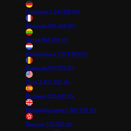
Германия
2,347,129
IPs
Франция
938,458
IPs
Литва
580,283
IPs
Нидерланды
1,574,293
IPs
Румыния
657,872
IPs
США
3,420,000
IPs
Испания
823,485
IPs
Великобритания
1,364,739
IPs
Гонконг
175,000
IPs