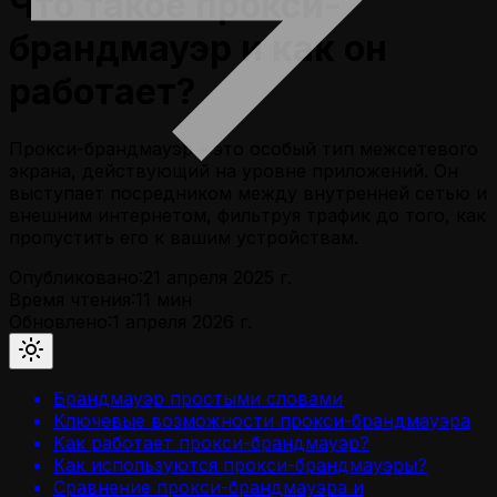
Что такое прокси-
брандмауэр и как он
работает?
Прокси-брандмауэр – это особый тип межсетевого
экрана, действующий на уровне приложений. Он
выступает посредником между внутренней сетью и
внешним интернетом, фильтруя трафик до того, как
пропустить его к вашим устройствам.
Опубликовано:
21 апреля 2025 г.
Время чтения:
11
мин
Обновлено:
1 апреля 2026 г.
Брандмауэр простыми словами
Ключевые возможности прокси-брандмауэра
Как работает прокси-брандмауэр?
Как используются прокси-брандмауэры?
Сравнение прокси-брандмауэра и