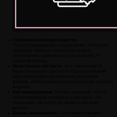
Глубокая инспекция пакетов.
Прокси‑брандмауэр осуществляет глубокую
проверку каждого пакета на уровне
приложений, выявляя встроенный код и
скрытые угрозы.
Фильтрация контента.
Этот межсетевой
экран блокирует доступ к подозрительным
веб-страницам и незаконным загрузкам
файлов, обеспечивая дополнительный уровень
защиты.
Веб-кеширование.
Прокси кеширует часто
запрашиваемые страницы и ресурсы, что
уменьшает нагрузку на канал и ускоряет
доступ.
Шлюзы приложений.
Этот прокси может