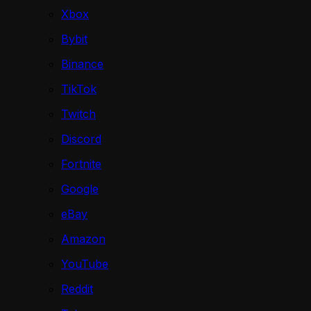
Xbox
Bybit
Binance
TikTok
Twitch
Discord
Fortnite
Google
eBay
Amazon
YouTube
Reddit