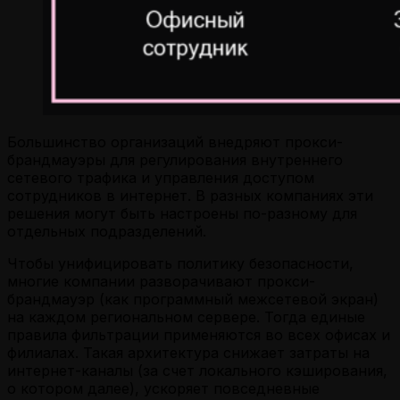
Большинство организаций внедряют прокси-
брандмауэры для регулирования внутреннего
сетевого трафика и управления доступом
сотрудников в интернет. В разных компаниях эти
решения могут быть настроены по-разному для
отдельных подразделений.
Чтобы унифицировать политику безопасности,
многие компании разворачивают прокси-
брандмауэр (как программный межсетевой экран)
на каждом региональном сервере. Тогда единые
правила фильтрации применяются во всех офисах и
филиалах. Такая архитектура снижает затраты на
интернет-каналы (за счет локального кэширования,
о котором далее), ускоряет повседневные