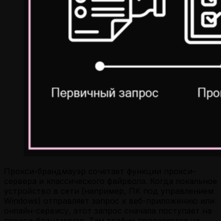
Прокси-брандмауэр сочетает функции прокси-
сервера и классического файрвола. Когда локальное
устройство в сети (например, ПК под управлением
Windows) отправляет запрос к веб-приложению или
онлайн-сервису, этот запрос сначала поступает на
прокси-брандмауэр. Там трафик проверяется на