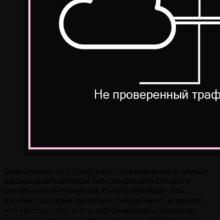
Брандмауэр это простыми словами фильтр между
вашим компьютером (или локальной сетью) и
остальным интернетом. Он отслеживает все
данные, которые проходят сквозь него, и решает,
что пропустить, а что заблокировать, согласно
заданным правилам безопасности. Исторически