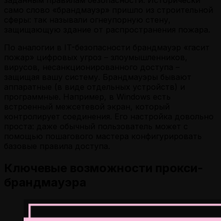
само слово «брандмауэр» пришло из строительной
сферы: так называли огнеупорную стену,
защищающую здание от распространения пожара.
По аналогии в IT-безопасности брандмауэр «гасит
пожар» цифровых угроз – злоумышленников,
вирусов, несанкционированного доступа –
защищая вашу систему. Брандмауэры бывают
аппаратные (в виде отдельных устройств) и
программные. Например, в Windows есть
встроенный межсетевой экран, который
контролирует соединения. Его настройка довольно
проста: даже обычный пользователь может с
помощью пошагового мастера конфигурировать
базовые правила доступа.
Ключевые возможности прокси-
брандмауэра