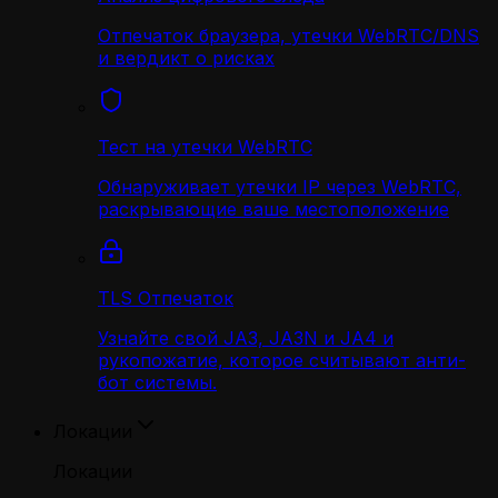
Отпечаток браузера, утечки WebRTC/DNS
и вердикт о рисках
Тест на утечки WebRTC
Обнаруживает утечки IP через WebRTC,
раскрывающие ваше местоположение
TLS Отпечаток
Узнайте свой JA3, JA3N и JA4 и
рукопожатие, которое считывают анти-
бот системы.
Локации
Локации