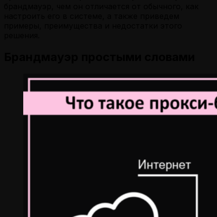
брандмауэр, чем он отличается от обычного, как
настроить его в системе, а также приведем
примеры, преимущества и недостатки этого
решения.
Брандмауэр простыми словами