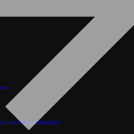
оме
ер для Мозила Фаерфокс