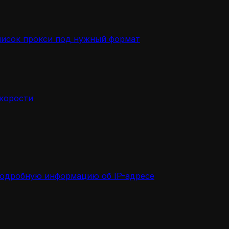
писок прокси под нужный формат
скорости
подробную информацию об IP-адресе