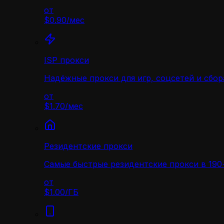
от
$0.90
/
мес
ISP прокси
Надёжные прокси для игр, соцсетей и сбор
от
$1.70
/
мес
Резидентские прокси
Самые быстрые резидентские прокси в 190+
от
$1.00
/
ГБ