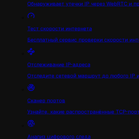
Обнаруживает утечки IP через WebRTC и п
Тест скорости интернета
Бесплатный сервис проверки скорости инт
Отслеживание IP-адреса
Отследите сетевой маршрут до любого IP и
Сканер портов
Узнайте, какие распространённые TCP-порт
Анализ цифрового следа