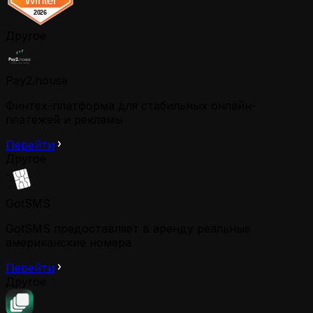
Другое
Pay2.house
Финтех-платформа для стабильных онлайн-
платежей и рекламы
Перейти
Другое
GotSMS
GotSMS предоставляет в аренду реальные
американские номера
Перейти
Другое