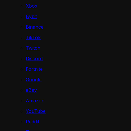
Xbox
Bybit
Binance
TikTok
Twitch
Discord
Fortnite
Google
eBay
Amazon
YouTube
Reddit