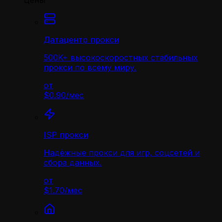
Цены
Датацентр прокси
500K+ высокоскоростных стабильных
прокси по всему миру.
от
$0.90
/
мес
ISP прокси
Надёжные прокси для игр, соцсетей и
сбора данных.
от
$1.70
/
мес