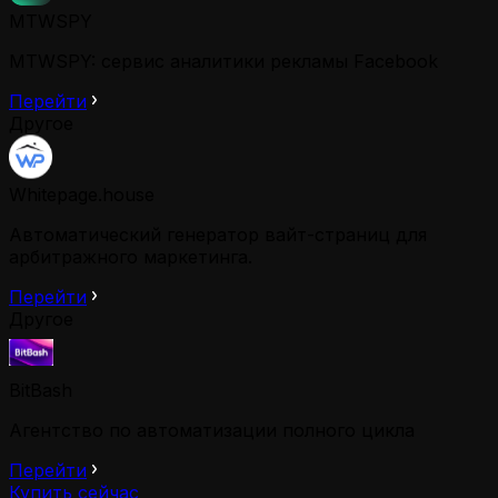
MTWSPY
MTWSPY: сервис аналитики рекламы Facebook
Перейти
Другое
Whitepage.house
Автоматический генератор вайт-страниц для
арбитражного маркетинга.
Перейти
Другое
BitBash
Агентство по автоматизации полного цикла
Перейти
Купить сейчас