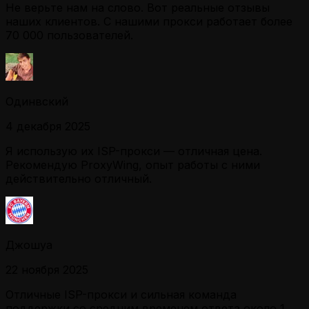
Не верьте нам на слово. Вот реальные отзывы
наших клиентов. С нашими прокси работает более
70 000 пользователей.
Одинвский
4 декабря 2025
Я использую их ISP-прокси — отличная цена.
Рекомендую ProxyWing, опыт работы с ними
действительно отличный.
Джошуа
22 ноября 2025
Отличные ISP-прокси и сильная команда
поддержки со средним временем ответа около 1