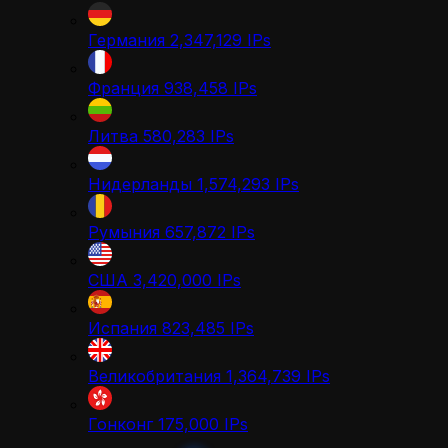
Германия
2,347,129
IPs
Франция
938,458
IPs
Литва
580,283
IPs
Нидерланды
1,574,293
IPs
Румыния
657,872
IPs
США
3,420,000
IPs
Испания
823,485
IPs
Великобритания
1,364,739
IPs
Гонконг
175,000
IPs