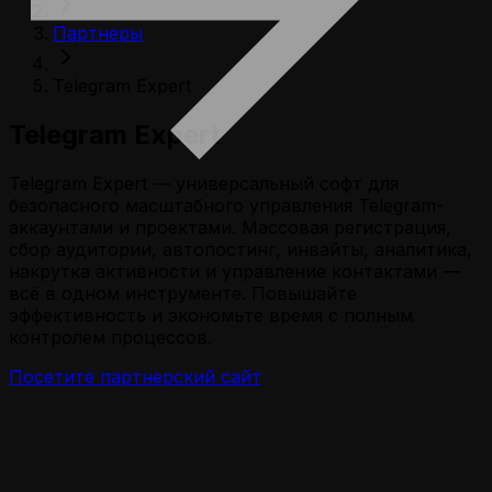
Партнеры
Telegram Expert
Telegram Expert
Telegram Expert — универсальный софт для
безопасного масштабного управления Telegram-
аккаунтами и проектами. Массовая регистрация,
сбор аудитории, автопостинг, инвайты, аналитика,
накрутка активности и управление контактами —
всё в одном инструменте. Повышайте
эффективность и экономьте время с полным
контролем процессов.
Посетите партнерский сайт