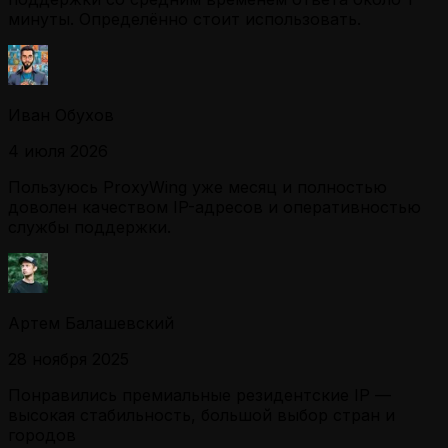
минуты. Определённо стоит использовать.
Иван Обухов
4 июля 2026
Пользуюсь ProxyWing уже месяц и полностью
доволен качеством IP-адресов и оперативностью
службы поддержки.
Артем Балашевский
28 ноября 2025
Понравились премиальные резидентские IP —
высокая стабильность, большой выбор стран и
городов