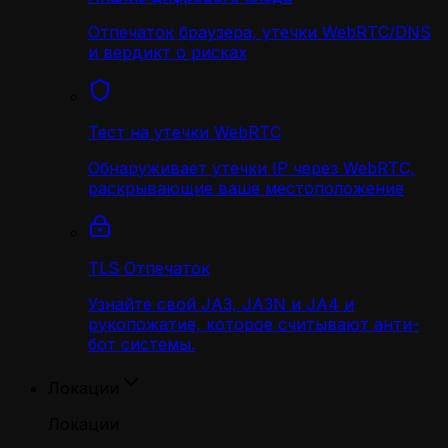
Отпечаток браузера, утечки WebRTC/DNS
и вердикт о рисках
Тест на утечки WebRTC
Обнаруживает утечки IP через WebRTC,
раскрывающие ваше местоположение
TLS Отпечаток
Узнайте свой JA3, JA3N и JA4 и
рукопожатие, которое считывают анти-
бот системы.
Локации
Локации