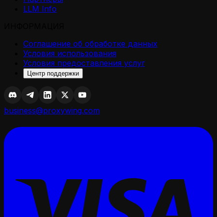
LLM Info
ИНФОРМАЦИЯ
Соглашение об обработке данных
Условия использования
Условия предоставления услуг
Центр поддержки
business@proxywing.com