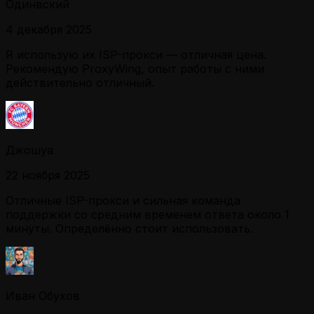
Одинвский
4 декабря 2025
Я использую их ISP-прокси — отличная цена.
Рекомендую ProxyWing, опыт работы с ними
действительно отличный.
Джошуа
22 ноября 2025
Отличные ISP-прокси и сильная команда
поддержки со средним временем ответа около 1
минуты. Определённо стоит использовать.
Иван Обухов