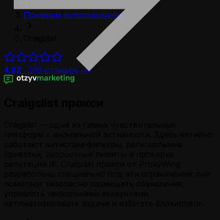
Примеры использования
Craigslist
4.82
·
206
отзывов на
Craigslist прокси
Craigslist — одна из самых чувствительных
платформ к аномальной активности. Здесь активно
работают антиспам-фильтры, региональные
привязки, скоростные лимиты и проверка
репутации IP. Craigslist прокси от ProxyWing
разработаны специально под эти ограничения: они
помогают безопасно размещать объявления,
управлять несколькими аккаунтами,
автоматизировать задачи и избегать блокировок.