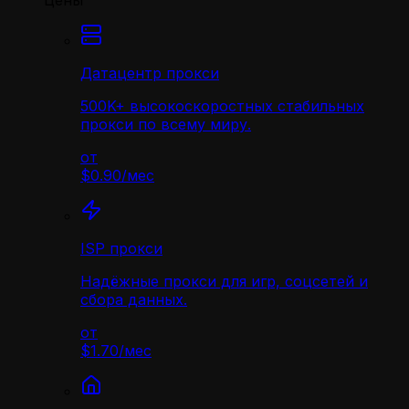
Цены
Датацентр прокси
500K+ высокоскоростных стабильных
прокси по всему миру.
от
$0.90
/
мес
ISP прокси
Надёжные прокси для игр, соцсетей и
сбора данных.
от
$1.70
/
мес