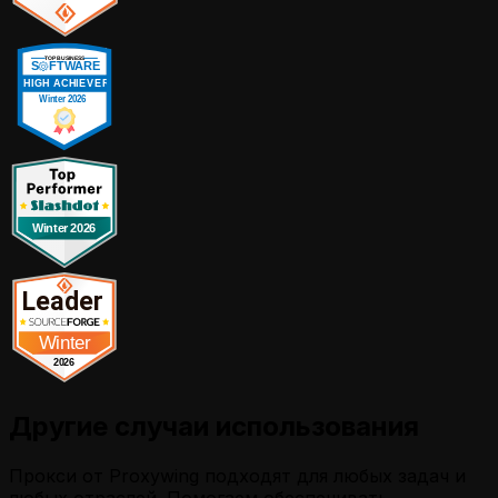
Другие случаи использования
Прокси от Proxywing подходят для любых задач и
любых отраслей. Помогаем обеспечивать