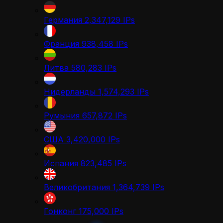
Германия
2,347,129
IPs
Франция
938,458
IPs
Литва
580,283
IPs
Нидерланды
1,574,293
IPs
Румыния
657,872
IPs
США
3,420,000
IPs
Испания
823,485
IPs
Великобритания
1,364,739
IPs
Гонконг
175,000
IPs