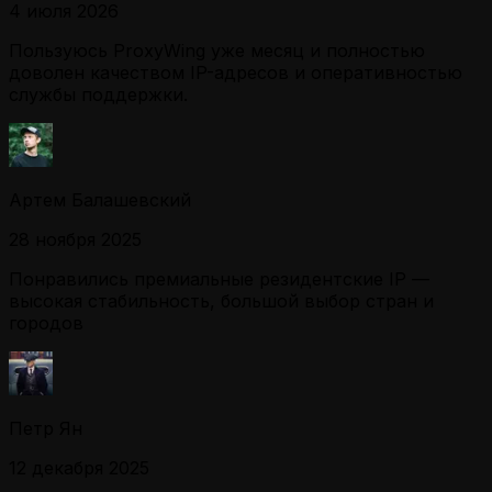
4 июля 2026
Пользуюсь ProxyWing уже месяц и полностью
доволен качеством IP-адресов и оперативностью
службы поддержки.
Артем Балашевский
28 ноября 2025
Понравились премиальные резидентские IP —
высокая стабильность, большой выбор стран и
городов
Петр Ян
12 декабря 2025