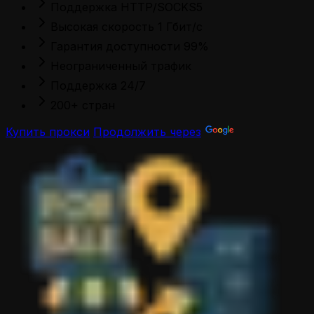
Поддержка HTTP/SOCKS5
Высокая скорость 1 Гбит/с
Гарантия доступности 99%
Неограниченный трафик
Поддержка 24/7
200+ стран
Купить прокси
Продолжить через