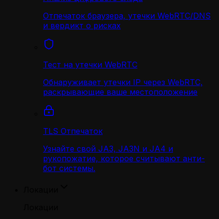
Отпечаток браузера, утечки WebRTC/DNS
и вердикт о рисках
Тест на утечки WebRTC
Обнаруживает утечки IP через WebRTC,
раскрывающие ваше местоположение
TLS Отпечаток
Узнайте свой JA3, JA3N и JA4 и
рукопожатие, которое считывают анти-
бот системы.
Локации
Локации