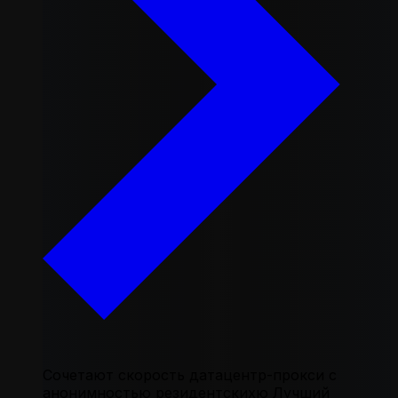
Сочетают скорость датацентр-прокси с
анонимностью резидентскихю Лучший