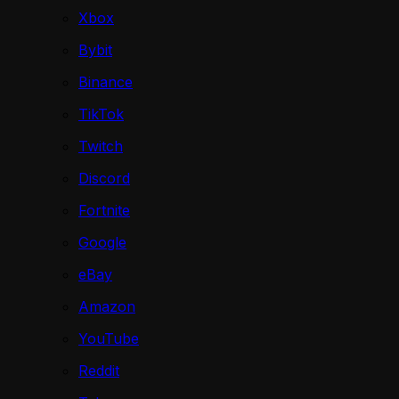
Xbox
Bybit
Binance
TikTok
Twitch
Discord
Fortnite
Google
eBay
Amazon
YouTube
Reddit