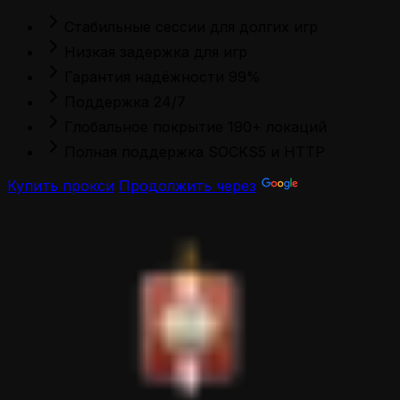
Стабильные сессии для долгих игр
Низкая задержка для игр
Гарантия надёжности 99%
Поддержка 24/7
Глобальное покрытие 190+ локаций
Полная поддержка SOCKS5 и HTTP
Купить прокси
Продолжить через