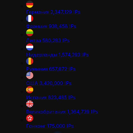
Германия
2,347,129
IPs
Франция
938,458
IPs
Литва
580,283
IPs
Нидерланды
1,574,293
IPs
Румыния
657,872
IPs
США
3,420,000
IPs
Испания
823,485
IPs
Великобритания
1,364,739
IPs
Гонконг
175,000
IPs