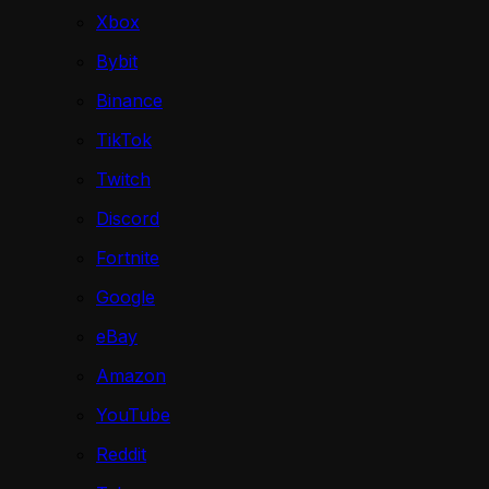
Xbox
Bybit
Binance
TikTok
Twitch
Discord
Fortnite
Google
eBay
Amazon
YouTube
Reddit