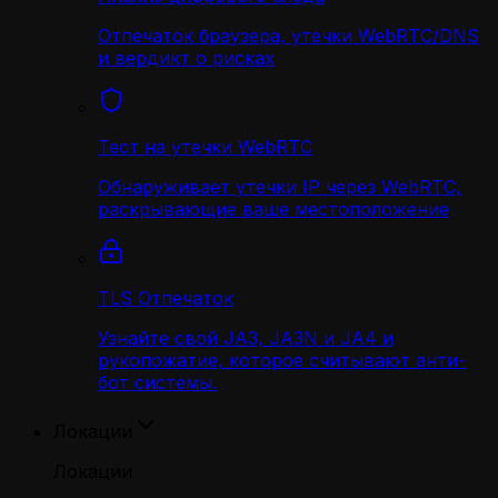
Отпечаток браузера, утечки WebRTC/DNS
и вердикт о рисках
Тест на утечки WebRTC
Обнаруживает утечки IP через WebRTC,
раскрывающие ваше местоположение
TLS Отпечаток
Узнайте свой JA3, JA3N и JA4 и
рукопожатие, которое считывают анти-
бот системы.
Локации
Локации