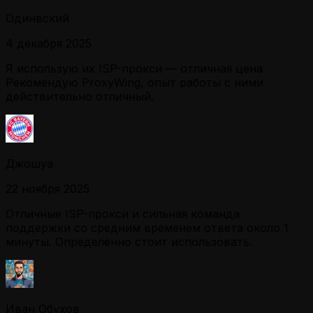
Одинвский
4 декабря 2025
Я использую их ISP-прокси — отличная цена.
Рекомендую ProxyWing, опыт работы с ними
действительно отличный.
Джошуа
22 ноября 2025
Отличные ISP-прокси и сильная команда
поддержки со средним временем ответа около 1
минуты. Определённо стоит использовать.
Иван Обухов