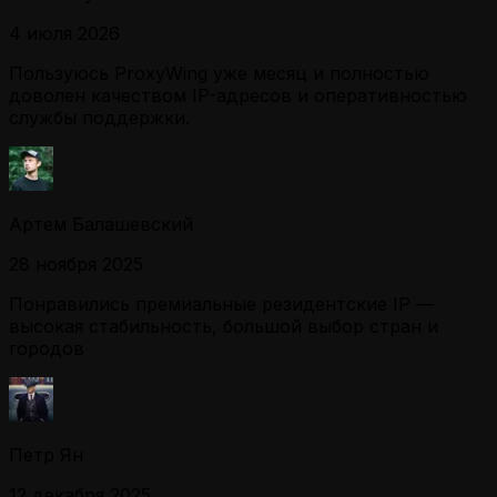
4 июля 2026
Пользуюсь ProxyWing уже месяц и полностью
доволен качеством IP-адресов и оперативностью
службы поддержки.
Артем Балашевский
28 ноября 2025
Понравились премиальные резидентские IP —
высокая стабильность, большой выбор стран и
городов
Петр Ян
12 декабря 2025