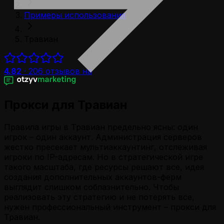
Примеры использования
Травиан
4.82
·
206
отзывов на
Прокси для Травиан
Правила игры в Травиан предельно ясны: один
игрок – один аккаунт. Администрация серверов
жестко пресекает мультиаккаунтинг, отслеживая
игроки по IP-адресам. Но в стратегической игре
такого масштаба, где ресурсы решают все, идея
создания дополнительных аккаунтов-ферм
выглядит слишком соблазнительно. Чтобы
реализовать эту стратегию и не потерять все,
нужен профессиональный инструмент – прокси для
Травиан.