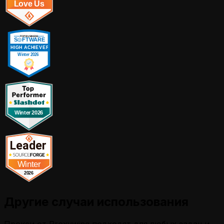
Другие случаи использования
Прокси от Proxywing подходят для любых задач и