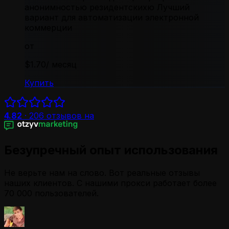
анонимностью резидентскихю Лучший
вариант для автоматизации электронной
коммерции
от
$1.70
/ месяц
Купить
4.82
·
206
отзывов на
Безупречный опыт использования
Не верьте нам на слово. Вот реальные отзывы
наших клиентов. С нашими прокси работает более
70 000 пользователей.