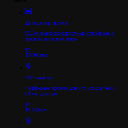
Цены
Датацентр прокси
500K+ высокоскоростных стабильных
прокси по всему миру.
от
$0.90
/
мес
ISP прокси
Надёжные прокси для игр, соцсетей и
сбора данных.
от
$1.70
/
мес