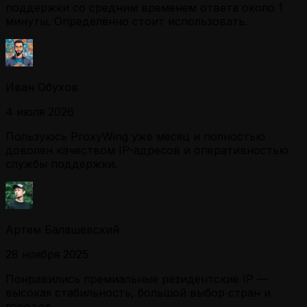
поддержки со средним временем ответа около 1
минуты. Определённо стоит использовать.
Иван Обухов
4 июля 2026
Пользуюсь ProxyWing уже месяц и полностью
доволен качеством IP-адресов и оперативностью
службы поддержки.
Артем Балашевский
28 ноября 2025
Понравились премиальные резидентские IP —
высокая стабильность, большой выбор стран и
городов