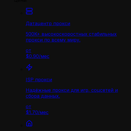
Цены
Датацентр прокси
500K+ высокоскоростных стабильных
прокси по всему миру.
от
$0.90
/
мес
ISP прокси
Надёжные прокси для игр, соцсетей и
сбора данных.
от
$1.70
/
мес