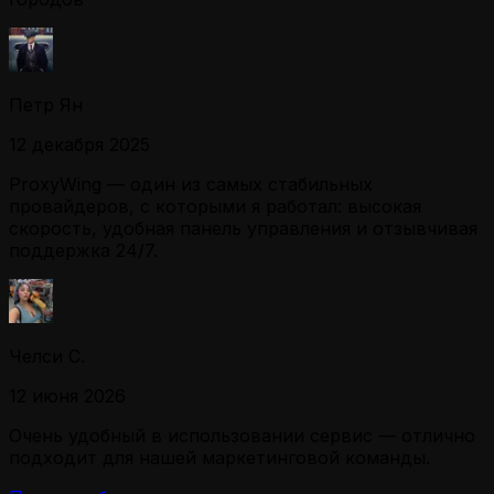
Петр Ян
12 декабря 2025
ProxyWing — один из самых стабильных
провайдеров, с которыми я работал: высокая
скорость, удобная панель управления и отзывчивая
поддержка 24/7.
Челси С.
12 июня 2026
Очень удобный в использовании сервис — отлично
подходит для нашей маркетинговой команды.