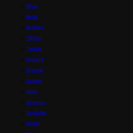
Xbox
Bybit
Binance
TikTok
Twitch
Discord
Fortnite
Google
eBay
Amazon
YouTube
Reddit