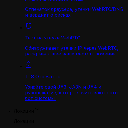
Отпечаток браузера, утечки WebRTC/DNS
и вердикт о рисках
Тест на утечки WebRTC
Обнаруживает утечки IP через WebRTC,
раскрывающие ваше местоположение
TLS Отпечаток
Узнайте свой JA3, JA3N и JA4 и
рукопожатие, которое считывают анти-
бот системы.
Локации
Локации