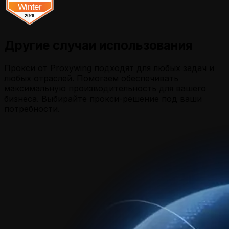
Другие случаи использования
Прокси от Proxywing подходят для любых задач и
любых отраслей. Помогаем обеспечивать
максимальную производительность для вашего
бизнеса. Выбирайте прокси-решение под ваши
потребности.