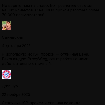
Не верьте нам на слово. Вот реальные отзывы
наших клиентов. С нашими прокси работает более
70 000 пользователей.
Одинвский
4 декабря 2025
Я использую их ISP-прокси — отличная цена.
Рекомендую ProxyWing, опыт работы с ними
действительно отличный.
Джошуа
22 ноября 2025
Отличные ISP-прокси и сильная команда