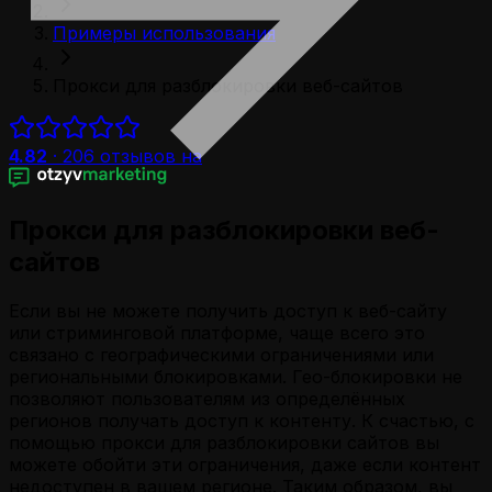
Примеры использования
Прокси для разблокировки веб-сайтов
4.82
·
206
отзывов на
Прокси для разблокировки веб-
сайтов
Если вы не можете получить доступ к веб-сайту
или стриминговой платформе, чаще всего это
связано с географическими ограничениями или
региональными блокировками. Гео-блокировки не
позволяют пользователям из определённых
регионов получать доступ к контенту. К счастью, с
помощью прокси для разблокировки сайтов вы
можете обойти эти ограничения, даже если контент
недоступен в вашем регионе. Таким образом, вы