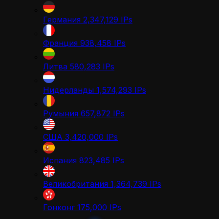
Германия
2,347,129
IPs
Франция
938,458
IPs
Литва
580,283
IPs
Нидерланды
1,574,293
IPs
Румыния
657,872
IPs
США
3,420,000
IPs
Испания
823,485
IPs
Великобритания
1,364,739
IPs
Гонконг
175,000
IPs