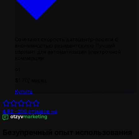
Сочетают скорость датацентр-прокси с
анонимностью резидентскихю Лучший
вариант для автоматизации электронной
коммерции
от
$1.70
/ месяц
Купить
4.82
·
206
отзывов на
Безупречный опыт использования