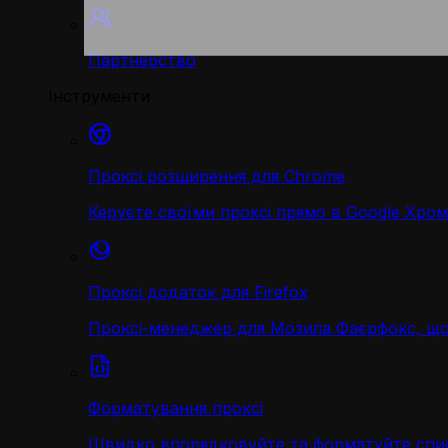
Партнерство
Інструменти
Проксі розширення для Chrome
Керуєте своїми проксі прямо в Google Хром
Проксі додаток для Firefox
Проксі-менеджер для Мозила Фаєрфокс, що
Форматування проксі
Швидко впорядковуйте та форматуйте спис