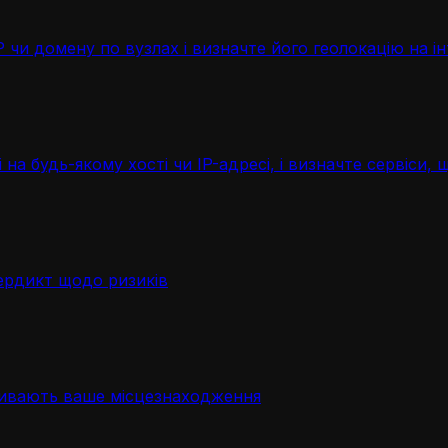
чи домену по вузлах і визначте його геолокацію на ін
 на будь-якому хості чи IP-адресі, і визначте сервіси
ердикт щодо ризиків
ривають ваше місцезнаходження