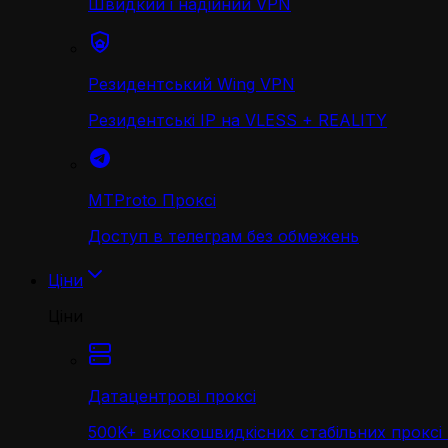
Швидкий і надійний VPN
Резидентський Wing VPN
Резидентські IP на VLESS + REALITY
MTProto Проксі
Доступ в телеграм без обмежень
Ціни
Ціни
Датацентрові проксі
500K+ високошвидкісних стабільних проксі 