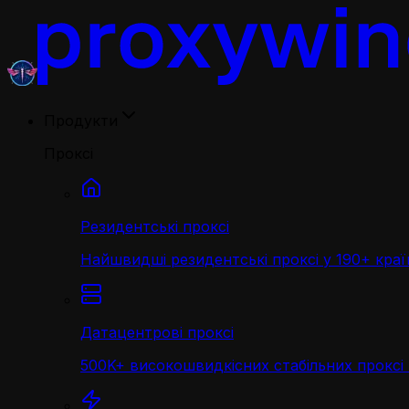
Продукти
Проксі
Резидентські проксі
Найшвидші резидентські проксі у 190+ краї
Датацентрові проксі
500K+ високошвидкісних стабільних проксі 