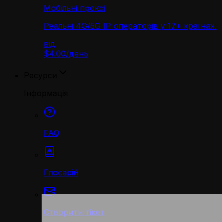
Мобільні проксі
Реальні 4G/5G IP операторів у 17+ країнах.
від
$4.00
/
день
Ресурси
Інформація
FAQ
Глосарій
Створити тікет