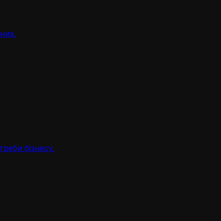
аних.
треби бізнесу.