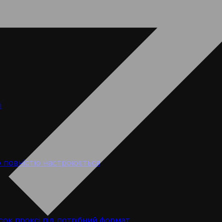
і
 повністю настроюється
ок проксі під потрібний формат