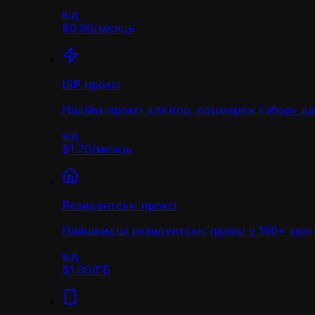
від
$0.90
/
місяць
ISP проксі
Надійні проксі для ігор, соцмереж і збору д
від
$1.70
/
місяць
Резидентські проксі
Найшвидші резидентські проксі у 190+ краї
від
$1.00
/
ГБ