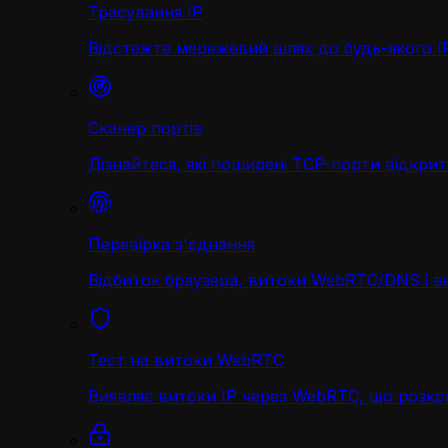
Трасування IP
Відстежте мережевий шлях до будь-якого IP 
Сканер портів
Дізнайтеся, які поширені TCP-порти відкриті
Перевірка з'єднання
Відбиток браузера, витоки WebRTC/DNS і в
Тест на витоки WebRTC
Виявляє витоки IP через WebRTC, що розк