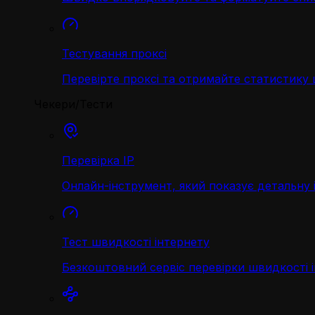
Тестування проксі
Перевірте проксі та отримайте статистику
Чекери/Тести
Перевірка IP
Онлайн-інструмент, який показує детальну 
Тест швидкості інтернету
Безкоштовний сервіс перевірки швидкості 