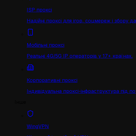
ISP проксі
Надійні проксі для ігор, соцмереж і збору д
Мобільні проксі
Реальні 4G/5G IP операторів у 17+ країнах.
Корпоративні проксі
Індивідуальна проксі-інфраструктура під по
Інше
WingVPN