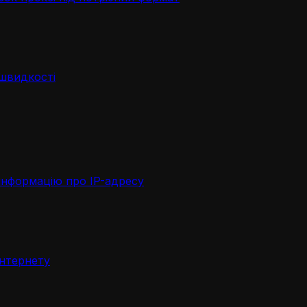
 швидкості
інформацію про IP-адресу
інтернету