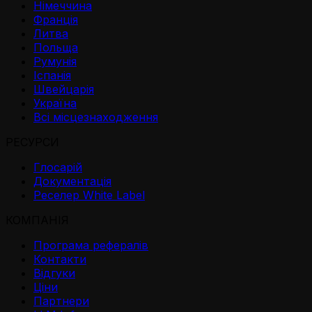
Німеччина
Франція
Литва
Польща
Румунія
Іспанія
Швейцарія
Україна
Всі місцезнаходження
РЕСУРСИ
Глосарій
Документація
Реселер White Label
КОМПАНІЯ
Програма рефералів
Контакти
Відгуки
Ціни
Партнери