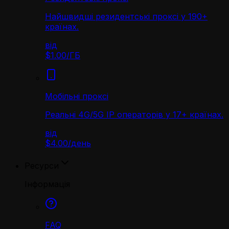
Найшвидші резидентські проксі у 190+
країнах.
від
$1.00
/
ГБ
Мобільні проксі
Реальні 4G/5G IP операторів у 17+ країнах.
від
$4.00
/
день
Ресурси
Інформація
FAQ