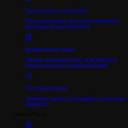
Проксі додаток для Firefox
Проксі-менеджер для Мозила Фаєрфокс,
що повністю настроюється
Форматування проксі
Швидко впорядковуйте та форматуйте
список проксі під потрібний формат
Тестування проксі
Перевірте проксі та отримайте статистику
швидкості
Чекери/Тести