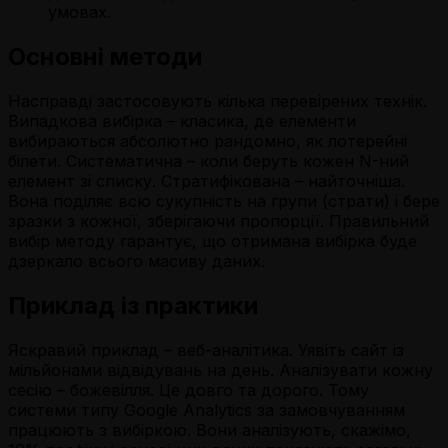
умовах.
Основні методи
Насправді застосовують кілька перевірених технік.
Випадкова вибірка – класика, де елементи
вибираються абсолютно рандомно, як лотерейні
білети. Систематична – коли беруть кожен N-ний
елемент зі списку. Стратифікована – найточніша.
Вона поділяє всю сукупність на групи (страти) і бере
зразки з кожної, зберігаючи пропорції. Правильний
вибір методу гарантує, що отримана вибірка буде
дзеркало всього масиву даних.
Приклад із практики
Яскравий приклад – веб-аналітика. Уявіть сайт із
мільйонами відвідувань на день. Аналізувати кожну
сесію – божевілля. Це довго та дорого. Тому
системи типу Google Analytics за замовчуванням
працюють з вибіркою. Вони аналізують, скажімо,