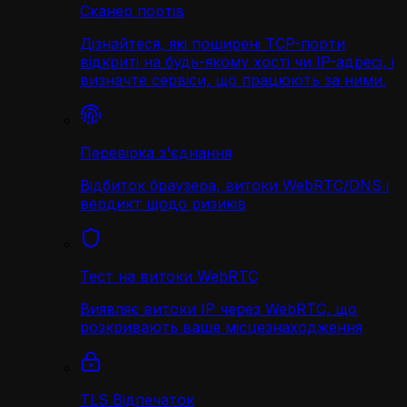
Сканер портів
Дізнайтеся, які поширені TCP-порти
відкриті на будь-якому хості чи IP-адресі, і
визначте сервіси, що працюють за ними.
Перевірка з'єднання
Відбиток браузера, витоки WebRTC/DNS і
вердикт щодо ризиків
Тест на витоки WebRTC
Виявляє витоки IP через WebRTC, що
розкривають ваше місцезнаходження
TLS Відпечаток