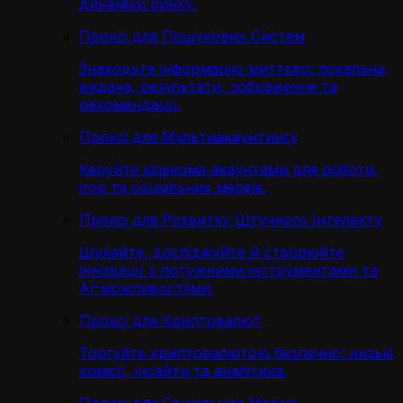
динаміки ринку.
Проксі для Пошукових Систем
Знаходьте інформацію миттєво: локальна
видача, результати, зображення та
рекомендації.
Проксі для Мультиакаунтингу
Керуйте кількома акаунтами для роботи,
ігор та соціальних мереж.
Проксі для Розвитку Штучного Інтелекту
Шукайте, досліджуйте й створюйте
інновації з потужними інструментами та
AI-можливостями.
Проксі для Криптовалют
Торгуйте криптовалютою безпечно: низькі
комісії, інсайти та аналітика.