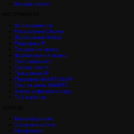
Швидкі проксі
ІНСТРУМЕНТИ
Усі інструменти
Розширення Chrome
Доповнення Firefox
Перевірка IP
Тестування проксі
Форматування проксі
Тест швидкості
Сканер портів
Трасування IP
Перевірка WebRTC/UDP
Тест на витік WebRTC
Аналіз цифрового сліду
TLS відбиток
ЛОКАЦІЇ
Великобританія
Сполучені штати
Нідерланди