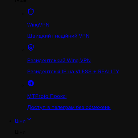
Інше
WingVPN
Швидкий і надійний VPN
Резидентський Wing VPN
Резидентські IP на VLESS + REALITY
MTProto Проксі
Доступ в телеграм без обмежень
Ціни
Ціни