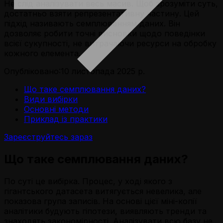
Не слід аналізувати весь масив. Щоб зрозуміти суть,
достатньо взяти репрезентативну частину. Цей
підхід називають семплюванням даних. Він
дозволяє робити точні висновки щодо поведінки
всієї сукупності, не витрачаючи ресурси на обробку
кожного елемента.
Опубліковано:
10 листопада 2025 р.
Що таке семплювання даних?
Види вибірки
Основні методи
Приклад із практики
Зареєструйтесь зараз
Що таке семплювання даних?
По суті це вибірка. Процес, у ході якого з
гігантського датасета витягується невелика, але
показова група записів. На основі цієї міні-копії
аналітики будують гіпотези, виявляють тренди та
знаходять закономірності. Аналізувати всю базу не