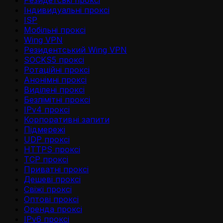
Резидетськi проксi
Iндивидуальнi проксi
ISP
Мобільні проксі
Wing VPN
Резидентський Wing VPN
SOCKS5 проксі
Ротаційні проксі
Анонімні проксі
Виділені проксі
Безлімітні проксі
IPv4 проксі
Корпоративні запити
Підмережі
UDP проксі
HTTPS проксі
TCP проксі
Приватні проксі
Дешеві проксі
Свіжі проксі
Оптові проксі
Оренда проксі
IPv6 проксі