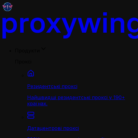
Продукти
Проксі
Резидентські проксі
Найшвидші резидентські проксі у 190+
країнах.
Датацентрові проксі