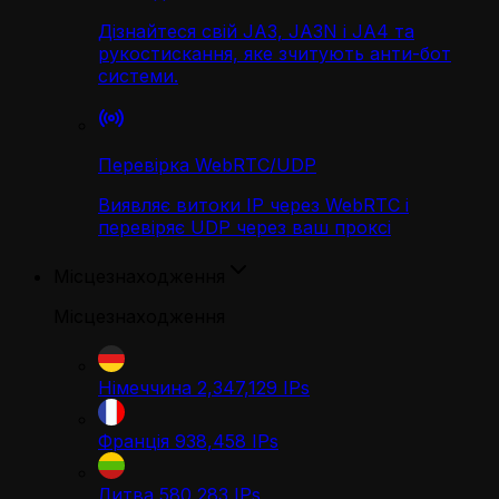
Дізнайтеся свій JA3, JA3N і JA4 та
рукостискання, яке зчитують анти-бот
системи.
Перевірка WebRTC/UDP
Виявляє витоки IP через WebRTC і
перевіряє UDP через ваш проксі
Місцезнаходження
Місцезнаходження
Німеччина
2,347,129
IPs
Франція
938,458
IPs
Литва
580,283
IPs