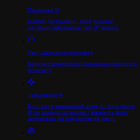
Перевірка IP
Онлайн-інструмент, який показує
детальну інформацію про IP-адресу
Тест швидкості інтернету
Безкоштовний сервіс перевірки швидкості
інтернету
Трасування IP
Відстежте мережевий шлях до будь-якого
IP чи домену по вузлах і визначте його
геолокацію на інтерактивній карті.