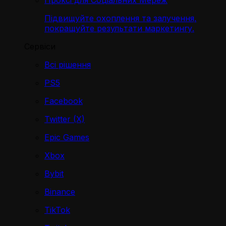
Проксі для Соціальних Мереж
Підвищуйте охоплення та залучення,
покращуйте результати маркетингу.
Сервіси
Всі рішення
PS5
Facebook
Twitter (X)
Epic Games
Xbox
Bybit
Binance
TikTok