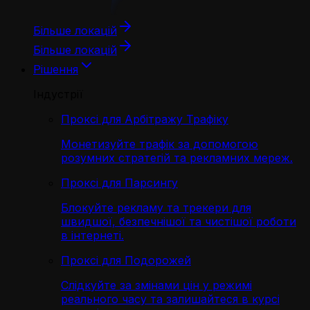
Більше локацій
Більше локацій
Рішення
Індустрії
Проксі для Арбітражу Трафіку
Монетизуйте трафік за допомогою
розумних стратегій та рекламних мереж.
Проксі для Парсингу
Блокуйте рекламу та трекери для
швидшої, безпечнішої та чистішої роботи
в інтернеті.
Проксі для Подорожей
Слідкуйте за змінами цін у режимі
реального часу та залишайтеся в курсі