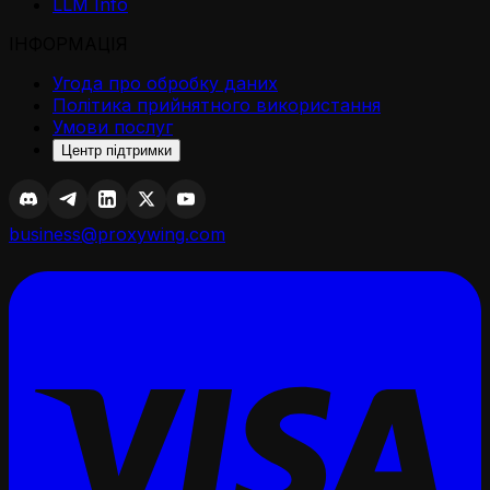
LLM Info
ІНФОРМАЦІЯ
Угода про обробку даних
Політика прийнятного використання
Умови послуг
Центр підтримки
business@proxywing.com