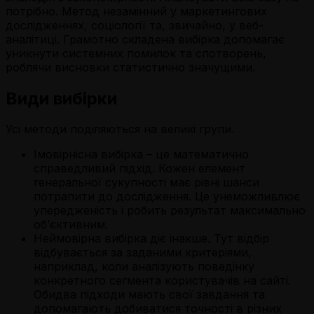
потрібно. Метод незамінний у маркетингових
дослідженнях, соціології та, звичайно, у веб-
аналітиці. Грамотно складена вибірка допомагає
уникнути системних помилок та спотворень,
роблячи висновки статистично значущими.
Види вибірки
Усі методи поділяються на великі групи.
Імовірнісна вибірка – це математично
справедливий підхід. Кожен елемент
генеральної сукупності має рівні шанси
потрапити до дослідження. Це унеможливлює
упередженість і робить результат максимально
об’єктивним.
Неймовірна вибірка діє інакше. Тут відбір
відбувається за заданими критеріями,
наприклад, коли аналізують поведінку
конкретного сегмента користувачів на сайті.
Обидва підходи мають свої завдання та
допомагають добиватися точності в різних