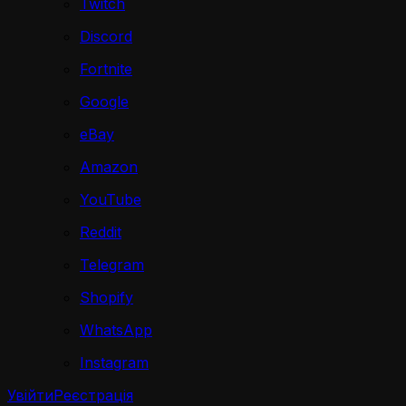
Twitch
Discord
Fortnite
Google
eBay
Amazon
YouTube
Reddit
Telegram
Shopify
WhatsApp
Instagram
Увійти
Реєстрація