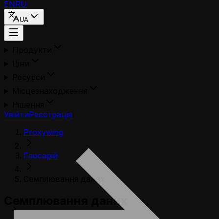
EN
RU
UA
Продукти
Ціни
Ресурси
Місцезнаходження
Рішення
Увійти
Реєстрація
Proxywing
Глосарій
Семплювання даних
Семплювання даних