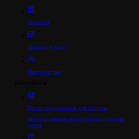
Глосарій
Створити тікет
Партнерство
Інструменти
Проксі розширення для Chrome
Керуєте своїми проксі прямо в Google
Хромі