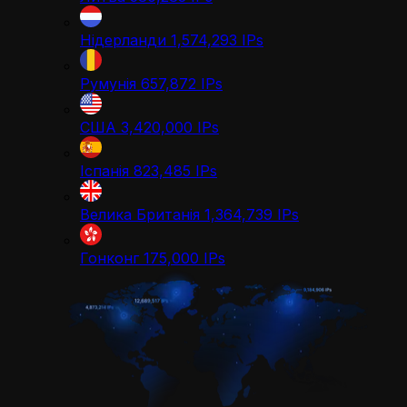
Нідерланди
1,574,293
IPs
Румунія
657,872
IPs
США
3,420,000
IPs
Іспанія
823,485
IPs
Велика Британія
1,364,739
IPs
Гонконг
175,000
IPs