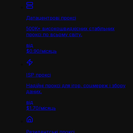
Датацентрові проксі
500K+ високошвидкісних стабільних
проксі по всьому світу.
від
$0.90
/
місяць
ISP проксі
Надійні проксі для ігор, соцмереж і збору
даних.
від
$1.70
/
місяць
Резидентські проксі