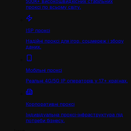
500K+ високошвидкісних стабільних
проксі по всьому світу.
ISP проксі
Надійні проксі для ігор, соцмереж і збору
даних.
Мобільні проксі
Реальні 4G/5G IP операторів у 17+ країнах.
Корпоративні проксі
Індивідуальна проксі-інфраструктура під
потреби бізнесу.