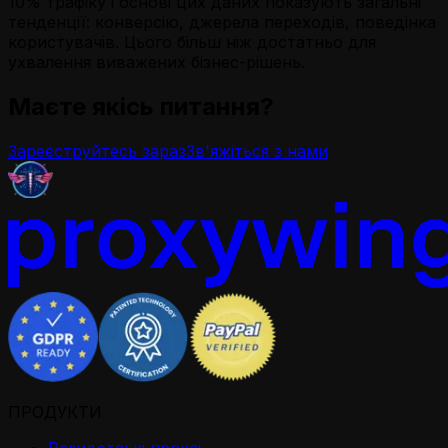
10% трафіку і основі цих даних показують загальні
тенденції: конверсію, джерела переходів, поведінка
користувачів. Цього більш ніж достатньо для
ухвалення виважених бізнес-рішень.
Маєте якісь питання?
Зареєструйтесь зараз
Зв'яжіться з нами
ПРОДУКТИ