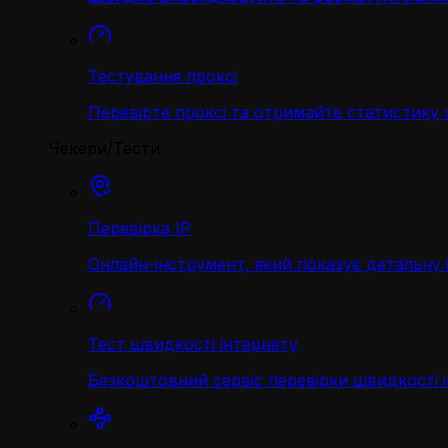
Тестування проксі
Перевірте проксі та отримайте статистику
Чекери/Тести
Перевірка IP
Онлайн-інструмент, який показує детальну 
Тест швидкості інтернету
Безкоштовний сервіс перевірки швидкості 