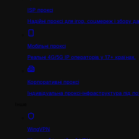
ISP проксі
Надійні проксі для ігор, соцмереж і збору д
Мобільні проксі
Реальні 4G/5G IP операторів у 17+ країнах.
Корпоративні проксі
Індивідуальна проксі-інфраструктура під по
Інше
WingVPN