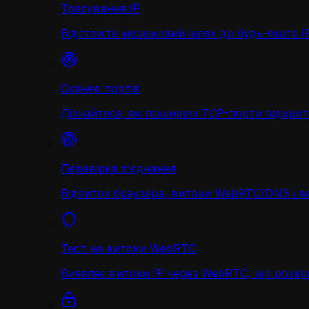
Трасування IP
Відстежте мережевий шлях до будь-якого IP 
Сканер портів
Дізнайтеся, які поширені TCP-порти відкриті
Перевірка з'єднання
Відбиток браузера, витоки WebRTC/DNS і в
Тест на витоки WebRTC
Виявляє витоки IP через WebRTC, що розк