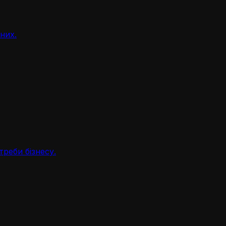
аних.
треби бізнесу.