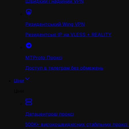
Швидкий і надійний VPN
Резидентський Wing VPN
Резидентські IP на VLESS + REALITY
MTProto Проксі
Доступ в телеграм без обмежень
Ціни
Ціни
Датацентрові проксі
500K+ високошвидкісних стабільних проксі 