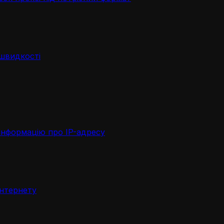
 швидкості
інформацію про IP-адресу
інтернету