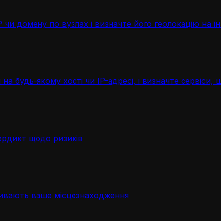
чи домену по вузлах і визначте його геолокацію на ін
 на будь-якому хості чи IP-адресі, і визначте сервіси
ердикт щодо ризиків
ривають ваше місцезнаходження