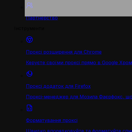
Партнерство
Інструменти
Проксі розширення для Chrome
Керуєте своїми проксі прямо в Google Хром
Проксі додаток для Firefox
Проксі-менеджер для Мозила Фаєрфокс, що
Форматування проксі
Швидко впорядковуйте та форматуйте спис