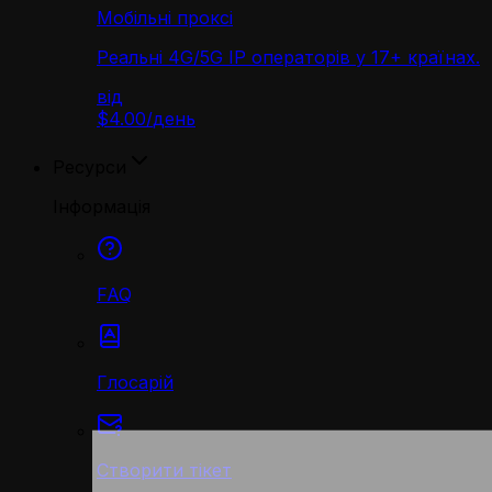
Мобільні проксі
Реальні 4G/5G IP операторів у 17+ країнах.
від
$4.00
/
день
Ресурси
Інформація
FAQ
Глосарій
Створити тікет