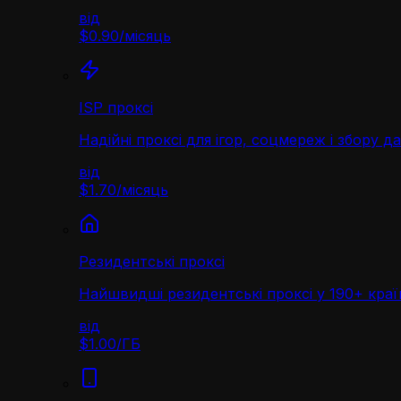
від
$0.90
/
місяць
ISP проксі
Надійні проксі для ігор, соцмереж і збору д
від
$1.70
/
місяць
Резидентські проксі
Найшвидші резидентські проксі у 190+ краї
від
$1.00
/
ГБ