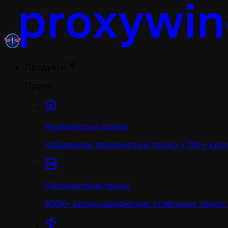
Продукти
Проксі
Резидентські проксі
Найшвидші резидентські проксі у 190+ краї
Датацентрові проксі
500K+ високошвидкісних стабільних проксі 