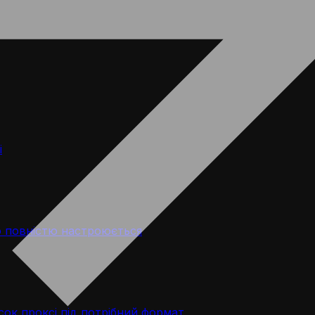
і
 повністю настроюється
ок проксі під потрібний формат