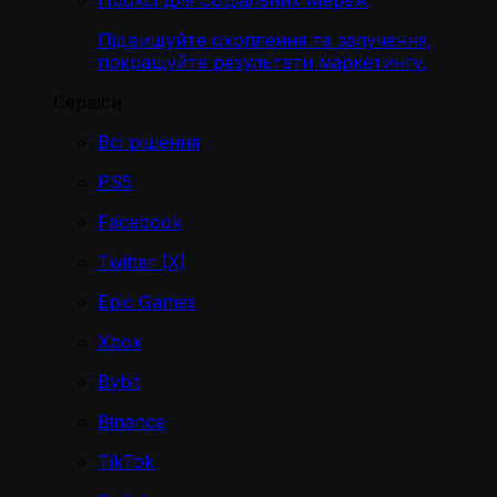
Проксі для Соціальних Мереж
Підвищуйте охоплення та залучення,
покращуйте результати маркетингу.
Сервіси
Всі рішення
PS5
Facebook
Twitter (X)
Epic Games
Xbox
Bybit
Binance
TikTok