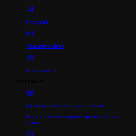
Глосарій
Створити тікет
Партнерство
Інструменти
Проксі розширення для Chrome
Керуєте своїми проксі прямо в Google
Хромі