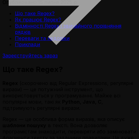
Опубліковано:
15 липня 2025 р.
Що таке Regex?
Як працює Regex?
Відмінності Regex і звичайного порівняння
рядків
Переваги та недоліки
Приклади
Зареєструйтесь зараз
Що таке Regex?
Regex
(скорочено від
Regular Expressions
, регулярні
вирази) — це потужний інструмент, що
використовується у програмуванні. Майже всі
популярні мови, такі як
Python, Java, C
,
підтримують регулярні вирази.
Regex — це особлива форма виразів, яка описує
шаблони пошуку
в тексті. Вона дозволяє
програмістам знаходити, перевіряти або замінювати
фрагменти тексту за заданими правилами. Це дуже