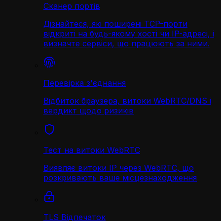
Сканер портів
Дізнайтеся, які поширені TCP-порти
відкриті на будь-якому хості чи IP-адресі, і
визначте сервіси, що працюють за ними.
Перевірка з'єднання
Відбиток браузера, витоки WebRTC/DNS і
вердикт щодо ризиків
Тест на витоки WebRTC
Виявляє витоки IP через WebRTC, що
розкривають ваше місцезнаходження
TLS Відпечаток