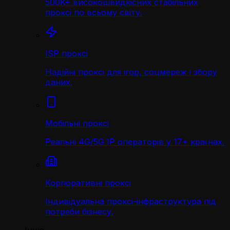
500K+ високошвидкісних стабільних
проксі по всьому світу.
ISP проксі
Надійні проксі для ігор, соцмереж і збору
даних.
Мобільні проксі
Реальні 4G/5G IP операторів у 17+ країнах.
Корпоративні проксі
Індивідуальна проксі-інфраструктура під
потреби бізнесу.