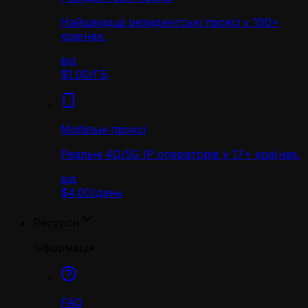
Найшвидші резидентські проксі у 190+
країнах.
від
$1.00
/
ГБ
Мобільні проксі
Реальні 4G/5G IP операторів у 17+ країнах.
від
$4.00
/
день
Ресурси
Інформація
FAQ