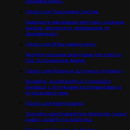
динаміки ринку.
Проксі для Пошукових Систем
Знаходьте інформацію миттєво: локальна
видача, результати, зображення та
рекомендації.
Проксі для Мультиакаунтингу
Керуйте кількома акаунтами для роботи,
ігор та соціальних мереж.
Проксі для Розвитку Штучного Інтелекту
Шукайте, досліджуйте й створюйте
інновації з потужними інструментами та
AI-можливостями.
Проксі для Криптовалют
Торгуйте криптовалютою безпечно: низькі
комісії, інсайти та аналітика.