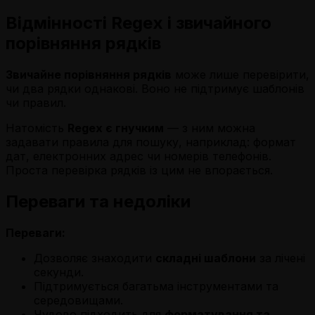
Відмінності Regex і звичайного
порівняння рядків
Звичайне порівняння рядків
може лише перевірити,
чи два рядки однакові. Воно не підтримує шаблонів
чи правил.
Натомість
Regex є гнучким
— з ним можна
задавати правила для пошуку, наприклад: формат
дат, електронних адрес чи номерів телефонів.
Проста перевірка рядків із цим не впорається.
Переваги та недоліки
Переваги:
Дозволяє знаходити
складні шаблони
за лічені
секунди.
Підтримується багатьма інструментами та
середовищами.
Чудово підходить для
форматування та