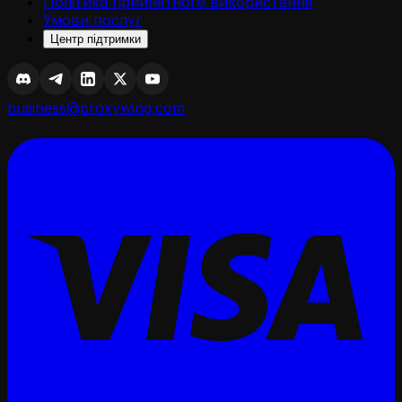
Політика прийнятного використання
Умови послуг
Центр підтримки
business@proxywing.com