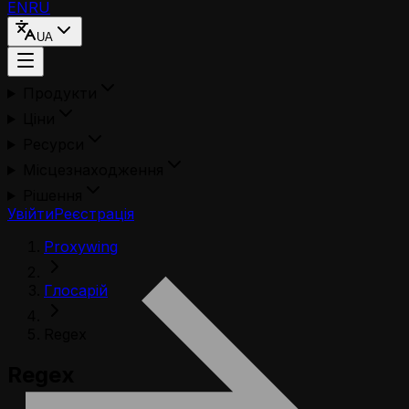
EN
RU
UA
Продукти
Ціни
Ресурси
Місцезнаходження
Рішення
Увійти
Реєстрація
Proxywing
Глосарій
Regex
Regex