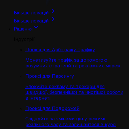
Більше локацій
Більше локацій
Рішення
Індустрії
Проксі для Арбітражу Трафіку
Монетизуйте трафік за допомогою
розумних стратегій та рекламних мереж.
Проксі для Парсингу
Блокуйте рекламу та трекери для
швидшої, безпечнішої та чистішої роботи
в інтернеті.
Проксі для Подорожей
Слідкуйте за змінами цін у режимі
реального часу та залишайтеся в курсі