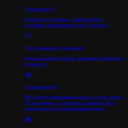
Перевірка IP
Онлайн-інструмент, який показує
детальну інформацію про IP-адресу
Тест швидкості інтернету
Безкоштовний сервіс перевірки швидкості
інтернету
Трасування IP
Відстежте мережевий шлях до будь-якого
IP чи домену по вузлах і визначте його
геолокацію на інтерактивній карті.