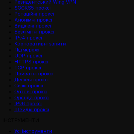
Резидентський Wing VPN
SOCKS5 проксі
Ротаційні проксі
Анонімні проксі
Виділені проксі
Безлімітні проксі
IPv4 проксі
Корпоративні запити
Підмережі
UDP проксі
HTTPS проксі
TCP проксі
Приватні проксі
Дешеві проксі
Свіжі проксі
Оптові проксі
Оренда проксі
IPv6 проксі
Швидкі проксі
ІНСТРУМЕНТИ
Усі інструменти