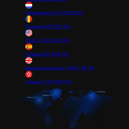
Нідерланди
1,574,293
IPs
Румунія
657,872
IPs
США
3,420,000
IPs
Іспанія
823,485
IPs
Велика Британія
1,364,739
IPs
Гонконг
175,000
IPs