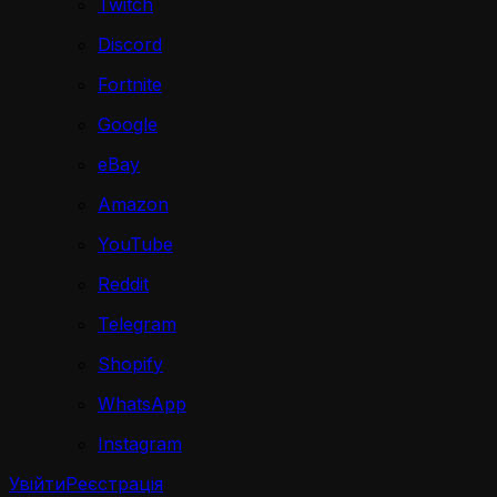
Twitch
Discord
Fortnite
Google
eBay
Amazon
YouTube
Reddit
Telegram
Shopify
WhatsApp
Instagram
Увійти
Реєстрація