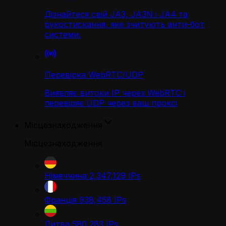
Дізнайтеся свій JA3, JA3N і JA4 та
рукостискання, яке зчитують анти-бот
системи.
Перевірка WebRTC/UDP
Виявляє витоки IP через WebRTC і
перевіряє UDP через ваш проксі
Місцезнаходження
Місцезнаходження
Німеччина
2,347,129
IPs
Франція
938,458
IPs
Литва
580,283
IPs