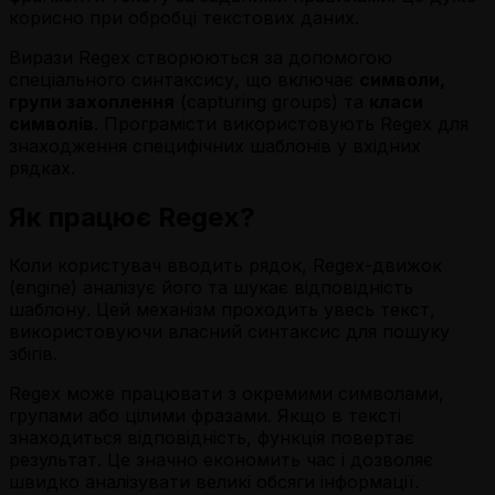
корисно при обробці текстових даних.
Вирази Regex створюються за допомогою
спеціального синтаксису, що включає
символи,
групи захоплення
(capturing groups) та
класи
символів
. Програмісти використовують Regex для
знаходження специфічних шаблонів у вхідних
рядках.
Як працює Regex?
Коли користувач вводить рядок, Regex-движок
(engine) аналізує його та шукає відповідність
шаблону. Цей механізм проходить увесь текст,
використовуючи власний синтаксис для пошуку
збігів.
Regex може працювати з окремими символами,
групами або цілими фразами. Якщо в тексті
знаходиться відповідність, функція повертає
результат. Це значно економить час і дозволяє
швидко аналізувати великі обсяги інформації.