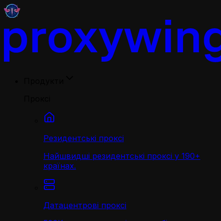
Продукти
Проксі
Резидентські проксі
Найшвидші резидентські проксі у 190+
країнах.
Датацентрові проксі