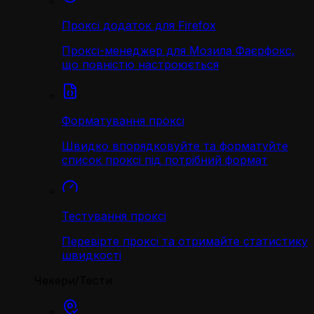
Проксі додаток для Firefox
Проксі-менеджер для Мозила Фаєрфокс,
що повністю настроюється
Форматування проксі
Швидко впорядковуйте та форматуйте
список проксі під потрібний формат
Тестування проксі
Перевірте проксі та отримайте статистику
швидкості
Чекери/Тести