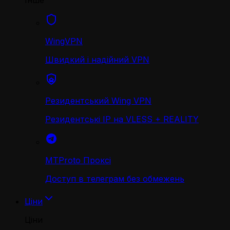
Інше
WingVPN
Швидкий і надійний VPN
Резидентський Wing VPN
Резидентські IP на VLESS + REALITY
MTProto Проксі
Доступ в телеграм без обмежень
Ціни
Ціни