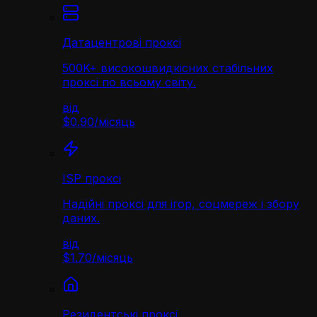
Датацентрові проксі
500K+ високошвидкісних стабільних
проксі по всьому світу.
від
$0.90
/
місяць
ISP проксі
Надійні проксі для ігор, соцмереж і збору
даних.
від
$1.70
/
місяць
Резидентські проксі