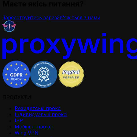
Маєте якісь питання?
Зареєструйтесь зараз
Зв'яжіться з нами
ПРОДУКТИ
Резидетськi проксi
Iндивидуальнi проксi
ISP
Мобільні проксі
Wing VPN