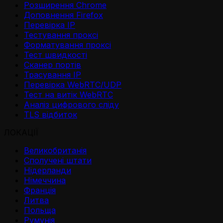
Розширення Chrome
Доповнення Firefox
Перевірка IP
Тестування проксі
Форматування проксі
Тест швидкості
Сканер портів
Трасування IP
Перевірка WebRTC/UDP
Тест на витік WebRTC
Аналіз цифрового сліду
TLS відбиток
ЛОКАЦІЇ
Великобританія
Сполучені штати
Нідерланди
Німеччина
Франція
Литва
Польща
Румунія