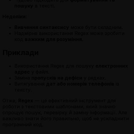
пошуку
в тексті.
Недоліки:
Вивчення синтаксису
може бути складним.
Надмірне використання Regex може зробити
код
важким для розуміння
.
Приклади
Використання Regex для пошуку
електронних
адрес
у файлі.
Заміна
пропусків на дефіси
у рядках.
Витягування
дат або номерів телефонів
із
тексту.
Отже,
Regex
— це ефективний інструмент для
роботи з текстовими шаблонами, який значно
спрощує пошук, перевірку й заміну інформації. Але
важливо знати його правильно, щоб не ускладнити
програмний код.