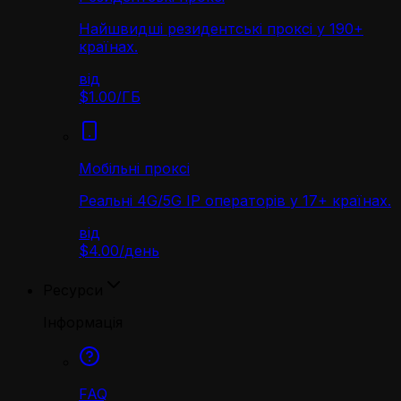
Найшвидші резидентські проксі у 190+
країнах.
від
$1.00
/
ГБ
Мобільні проксі
Реальні 4G/5G IP операторів у 17+ країнах.
від
$4.00
/
день
Ресурси
Інформація
FAQ