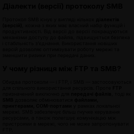
Діалекти (версії) протоколу SMB
Протокол SMB існує у вигляді кількох
діалектів
(версій)
, кожна з яких має власний набір функцій і
продуктивності. Від версії до версії покращуються
механізми доступу до файлів, підвищується безпека
і стабільність з’єднання. Використання новіших
версій дозволяє оптимізувати роботу мережі та
зменшити ризики при передачі даних.
У чому різниця між FTP та SMB?
Обидва протоколи — і FTP, і SMB — застосовуються
для спільного використання ресурсів. Проте
FTP
призначений виключно для
передачі файлів
, тоді як
SMB
дозволяє обмінюватися
файлами,
принтерами, COM-портами
у рамках локальної
мережі. SMB забезпечує більш гнучке керування
ресурсами, а також полегшує комунікацію між
пристроями в мережі, чого не може запропонувати
FTP.