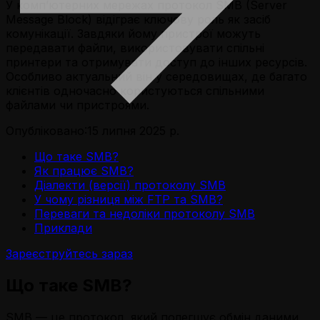
У комп’ютерних мережах протокол SMB (Server
Message Block) відіграє ключову роль як засіб
комунікації. Завдяки йому пристрої можуть
передавати файли, використовувати спільні
принтери та отримувати доступ до інших ресурсів.
Особливо актуальний він у середовищах, де багато
клієнтів одночасно користуються спільними
файлами чи пристроями.
Опубліковано:
15 липня 2025 р.
Що таке SMB?
Як працює SMB?
Діалекти (версії) протоколу SMB
У чому різниця між FTP та SMB?
Переваги та недоліки протоколу SMB
Приклади
Зареєструйтесь зараз
Що таке SMB?
SMB — це протокол, який полегшує обмін даними