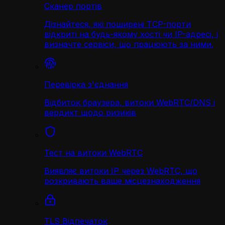
Сканер портів
Дізнайтеся, які поширені TCP-порти
відкриті на будь-якому хості чи IP-адресі, і
визначте сервіси, що працюють за ними.
Перевірка з'єднання
Відбиток браузера, витоки WebRTC/DNS і
вердикт щодо ризиків
Тест на витоки WebRTC
Виявляє витоки IP через WebRTC, що
розкривають ваше місцезнаходження
TLS Відпечаток