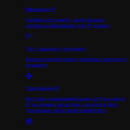
Перевірка IP
Онлайн-інструмент, який показує
детальну інформацію про IP-адресу
Тест швидкості інтернету
Безкоштовний сервіс перевірки швидкості
інтернету
Трасування IP
Відстежте мережевий шлях до будь-якого
IP чи домену по вузлах і визначте його
геолокацію на інтерактивній карті.