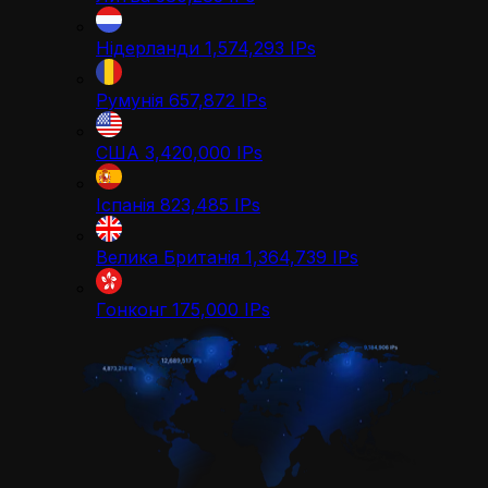
Нідерланди
1,574,293
IPs
Румунія
657,872
IPs
США
3,420,000
IPs
Іспанія
823,485
IPs
Велика Британія
1,364,739
IPs
Гонконг
175,000
IPs