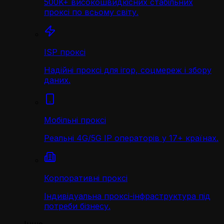
500K+ високошвидкісних стабільних
проксі по всьому світу.
ISP проксі
Надійні проксі для ігор, соцмереж і збору
даних.
Мобільні проксі
Реальні 4G/5G IP операторів у 17+ країнах.
Корпоративні проксі
Індивідуальна проксі-інфраструктура під
потреби бізнесу.