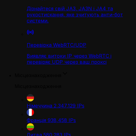
Дізнайтеся свій JA3, JA3N і JA4 та
рукостискання, яке зчитують анти-бот
системи.
Перевірка WebRTC/UDP
Виявляє витоки IP через WebRTC і
перевіряє UDP через ваш проксі
Місцезнаходження
Місцезнаходження
Німеччина
2,347,129
IPs
Франція
938,458
IPs
Литва
580,283
IPs