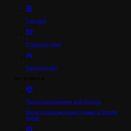
Глосарій
Створити тікет
Партнерство
Інструменти
Проксі розширення для Chrome
Керуєте своїми проксі прямо в Google
Хромі