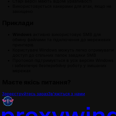
Старі версії мають відомі уразливості
Використовується хакерами для атак, якщо не
захищено
Приклади
Windows
активно використовує SMB для
обміну файлами та підключення до мережевих
принтерів
Користувачі Windows можуть легко отримувати
доступ до спільних папок завдяки SMB
Протокол підтримується в усіх версіях Windows
і забезпечує безперебійну роботу у змішаних
мережах
Маєте якісь питання?
Зареєструйтесь зараз
Зв'яжіться з нами