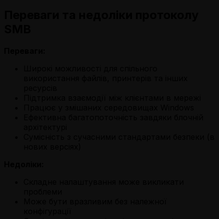
Переваги та недоліки протоколу
SMB
Переваги:
Широкі можливості для спільного
використання файлів, принтерів та інших
ресурсів
Підтримка взаємодії між клієнтами в мережі
Працює у змішаних середовищах Windows
Ефективна багатопоточність завдяки блочній
архітектурі
Сумісність з сучасними стандартами безпеки (в
нових версіях)
Недоліки:
Складне налаштування може викликати
проблеми
Може бути вразливим без належної
конфігурації