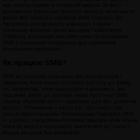
між комп’ютерами в локальній мережі. За його
допомогою клієнтські пристрої можуть запитувати
файли або сервіси у серверів SMB компанії. Він
підтримує різні формати взаємодії, сприяє
спільному використанню ресурсів і забезпечує
стабільну взаємодію між клієнтами та серверами.
SMB є важливою складовою для управління
локальними мережами.
Як працює SMB?
SMB встановлює з’єднання між комп’ютером і
сервером. Коли клієнт потребує доступу до файлу
чи, наприклад, хоче надрукувати документ, він
надсилає запит до сервера через протокол SMB.
Сервер обробляє запит і надсилає дані або дозвіл на
доступ. Починаючи з версії 2.0, протокол став
значно ефективнішим і безпечнішим. Перевага SMB
— у роботі з модулями-блоками, завдяки чому кілька
клієнтів можуть одночасно звертатися до трьох і
більше ресурсів без конфліктів.