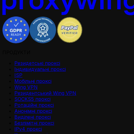
ПРОДУКТИ
Резидетськi проксi
Iндивидуальнi проксi
ISP
Мобільні проксі
Wing VPN
Резидентський Wing VPN
SOCKS5 проксі
Ротаційні проксі
Анонімні проксі
Виділені проксі
Безлімітні проксі
IPv4 проксі