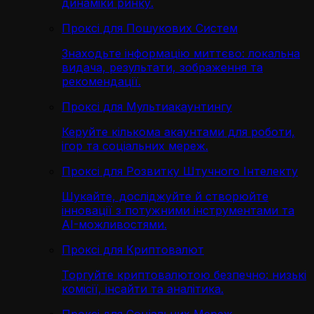
динаміки ринку.
Проксі для Пошукових Систем
Знаходьте інформацію миттєво: локальна
видача, результати, зображення та
рекомендації.
Проксі для Мультиакаунтингу
Керуйте кількома акаунтами для роботи,
ігор та соціальних мереж.
Проксі для Розвитку Штучного Інтелекту
Шукайте, досліджуйте й створюйте
інновації з потужними інструментами та
AI-можливостями.
Проксі для Криптовалют
Торгуйте криптовалютою безпечно: низькі
комісії, інсайти та аналітика.