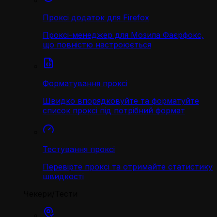
Проксі додаток для Firefox
Проксі-менеджер для Мозила Фаєрфокс,
що повністю настроюється
Форматування проксі
Швидко впорядковуйте та форматуйте
список проксі під потрібний формат
Тестування проксі
Перевірте проксі та отримайте статистику
швидкості
Чекери/Тести