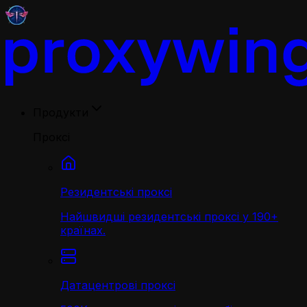
Продукти
Проксі
Резидентські проксі
Найшвидші резидентські проксі у 190+
країнах.
Датацентрові проксі