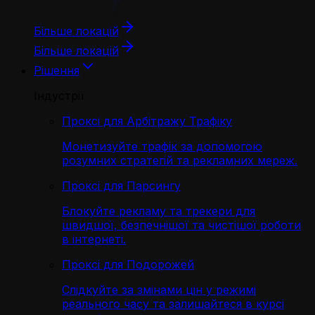
Більше локацій
Більше локацій
Рішення
Індустрії
Проксі для Арбітражу Трафіку
Монетизуйте трафік за допомогою
розумних стратегій та рекламних мереж.
Проксі для Парсингу
Блокуйте рекламу та трекери для
швидшої, безпечнішої та чистішої роботи
в інтернеті.
Проксі для Подорожей
Слідкуйте за змінами цін у режимі
реального часу та залишайтеся в курсі