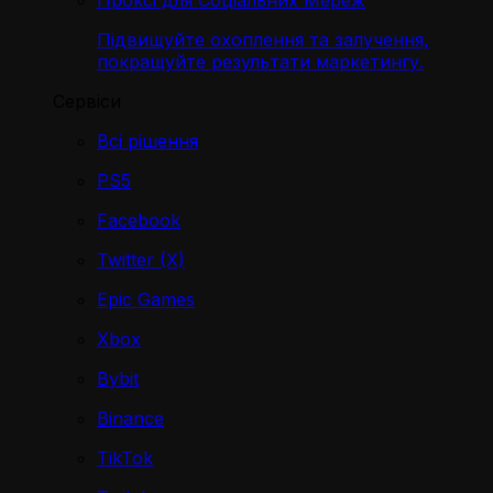
Проксі для Соціальних Мереж
Підвищуйте охоплення та залучення,
покращуйте результати маркетингу.
Сервіси
Всі рішення
PS5
Facebook
Twitter (X)
Epic Games
Xbox
Bybit
Binance
TikTok