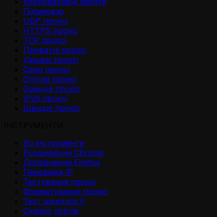
Корпоративні запити
Підмережі
UDP проксі
HTTPS проксі
TCP проксі
Приватні проксі
Дешеві проксі
Свіжі проксі
Оптові проксі
Оренда проксі
IPv6 проксі
Швидкі проксі
ІНСТРУМЕНТИ
Усі інструменти
Розширення Chrome
Доповнення Firefox
Перевірка IP
Тестування проксі
Форматування проксі
Тест швидкості
Сканер портів