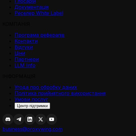
Глосарій
Документація
Реселер White Label
КОМПАНІЯ
Програма рефералів
Контакти
Відгуки
Ціни
Партнери
LLM Info
ІНФОРМАЦІЯ
Угода про обробку даних
Політика прийнятного використання
Умови послуг
Центр підтримки
business@proxywing.com