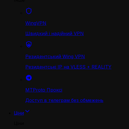
Інше
WingVPN
Швидкий і надійний VPN
Резидентський Wing VPN
Резидентські IP на VLESS + REALITY
MTProto Проксі
Доступ в телеграм без обмежень
Ціни
Ціни