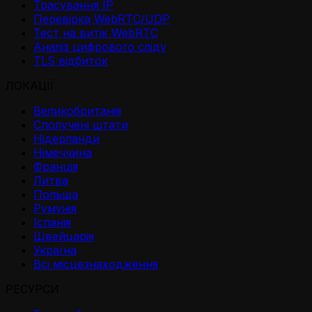
Трасування IP
Перевірка WebRTC/UDP
Тест на витік WebRTC
Аналіз цифрового сліду
TLS відбиток
ЛОКАЦІЇ
Великобританія
Сполучені штати
Нідерланди
Німеччина
Франція
Литва
Польща
Румунія
Іспанія
Швейцарія
Україна
Всі місцезнаходження
РЕСУРСИ