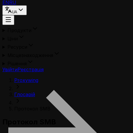
EN
RU
UA
Продукти
Ціни
Ресурси
Місцезнаходження
Рішення
Увійти
Реєстрація
Proxywing
Глосарій
Протокол SMB
Протокол SMB