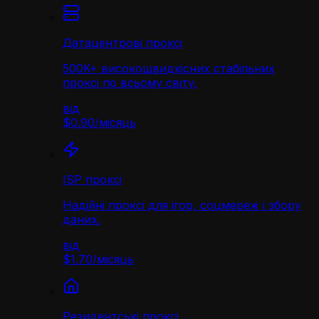
Датацентрові проксі
500K+ високошвидкісних стабільних
проксі по всьому світу.
від
$0.90
/
місяць
ISP проксі
Надійні проксі для ігор, соцмереж і збору
даних.
від
$1.70
/
місяць
Резидентські проксі