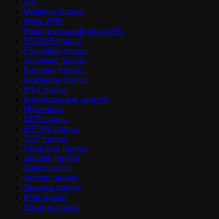
ISP
Мобільні проксі
Wing VPN
Резидентський Wing VPN
SOCKS5 проксі
Ротаційні проксі
Анонімні проксі
Виділені проксі
Безлімітні проксі
IPv4 проксі
Корпоративні запити
Підмережі
UDP проксі
HTTPS проксі
TCP проксі
Приватні проксі
Дешеві проксі
Свіжі проксі
Оптові проксі
Оренда проксі
IPv6 проксі
Швидкі проксі