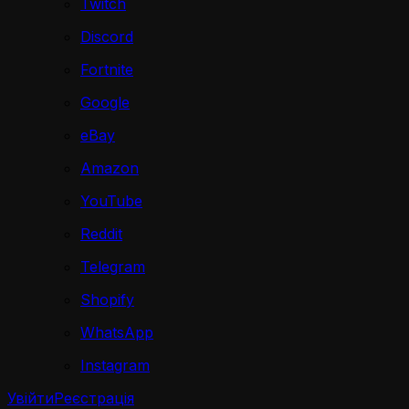
Twitch
Discord
Fortnite
Google
eBay
Amazon
YouTube
Reddit
Telegram
Shopify
WhatsApp
Instagram
Увійти
Реєстрація