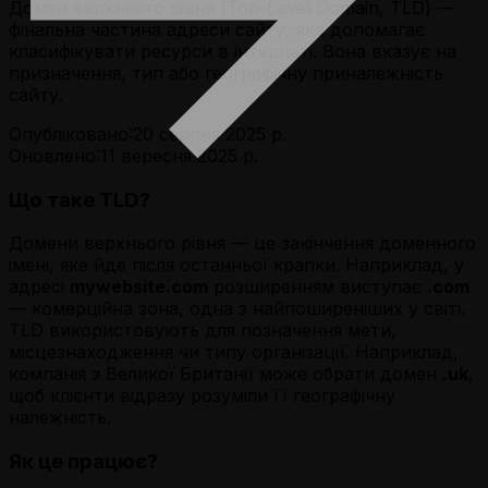
Домен верхнього рівня (Top-Level Domain, TLD) —
фінальна частина адреси сайту, яка допомагає
класифікувати ресурси в інтернеті. Вона вказує на
призначення, тип або географічну приналежність
сайту.
Опубліковано:
20 серпня 2025 р.
Оновлено:
11 вересня 2025 р.
Що таке TLD?
Домени верхнього рівня — це закінчення доменного
імені, яке йде після останньої крапки. Наприклад, у
адресі
mywebsite.com
розширенням виступає
.com
— комерційна зона, одна з найпоширеніших у світі.
TLD використовують для позначення мети,
місцезнаходження чи типу організації. Наприклад,
компанія з Великої Британії може обрати домен
.uk
,
щоб клієнти відразу розуміли її географічну
належність.
Як це працює?