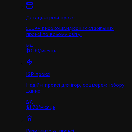
Датацентрові проксі
500K+ високошвидкісних стабільних
проксі по всьому світу.
від
$0.90
/
місяць
ISP проксі
Надійні проксі для ігор, соцмереж і збору
даних.
від
$1.70
/
місяць
Резидентські проксі