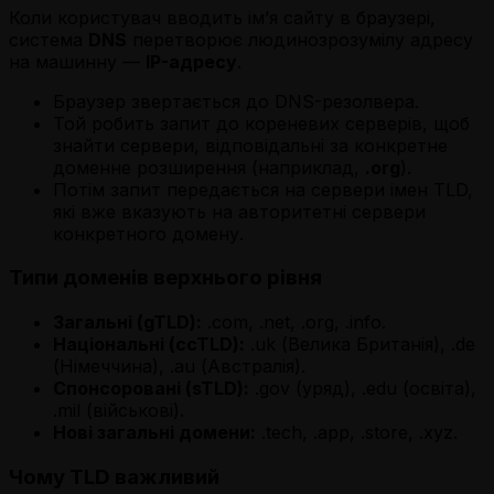
Коли користувач вводить ім’я сайту в браузері,
система
DNS
перетворює людинозрозумілу адресу
на машинну —
IP-адресу
.
Браузер звертається до DNS-резолвера.
Той робить запит до кореневих серверів, щоб
знайти сервери, відповідальні за конкретне
доменне розширення (наприклад,
.org
).
Потім запит передається на сервери імен TLD,
які вже вказують на авторитетні сервери
конкретного домену.
Типи доменів верхнього рівня
Загальні (gTLD):
.com, .net, .org, .info.
Національні (ccTLD):
.uk (Велика Британія), .de
(Німеччина), .au (Австралія).
Спонсоровані (sTLD):
.gov (уряд), .edu (освіта),
.mil (військові).
Нові загальні домени:
.tech, .app, .store, .xyz.
Чому TLD важливий