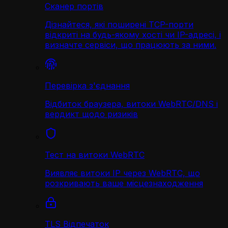
Сканер портів
Дізнайтеся, які поширені TCP-порти
відкриті на будь-якому хості чи IP-адресі, і
визначте сервіси, що працюють за ними.
Перевірка з'єднання
Відбиток браузера, витоки WebRTC/DNS і
вердикт щодо ризиків
Тест на витоки WebRTC
Виявляє витоки IP через WebRTC, що
розкривають ваше місцезнаходження
TLS Відпечаток