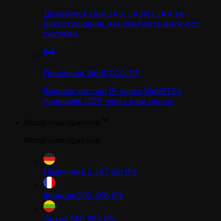
Дізнайтеся свій JA3, JA3N і JA4 та
рукостискання, яке зчитують анти-бот
системи.
Перевірка WebRTC/UDP
Виявляє витоки IP через WebRTC і
перевіряє UDP через ваш проксі
Місцезнаходження
Місцезнаходження
Німеччина
2,347,129
IPs
Франція
938,458
IPs
Литва
580,283
IPs