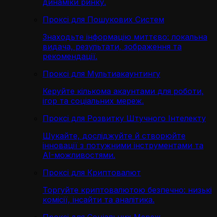
динаміки ринку.
Проксі для Пошукових Систем
Знаходьте інформацію миттєво: локальна
видача, результати, зображення та
рекомендації.
Проксі для Мультиакаунтингу
Керуйте кількома акаунтами для роботи,
ігор та соціальних мереж.
Проксі для Розвитку Штучного Інтелекту
Шукайте, досліджуйте й створюйте
інновації з потужними інструментами та
AI-можливостями.
Проксі для Криптовалют
Торгуйте криптовалютою безпечно: низькі
комісії, інсайти та аналітика.