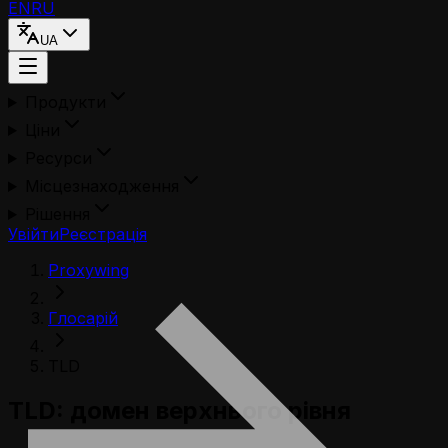
EN
RU
UA
Продукти
Ціни
Ресурси
Місцезнаходження
Рішення
Увійти
Реєстрація
Proxywing
Глосарій
TLD
TLD: домен верхнього рівня