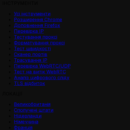
ІНСТРУМЕНТИ
Усі інструменти
Розширення Chrome
Доповнення Firefox
Перевірка IP
Тестування проксі
Форматування проксі
Тест швидкості
Сканер портів
Трасування IP
Перевірка WebRTC/UDP
Тест на витік WebRTC
Аналіз цифрового сліду
TLS відбиток
ЛОКАЦІЇ
Великобританія
Сполучені штати
Нідерланди
Німеччина
Франція