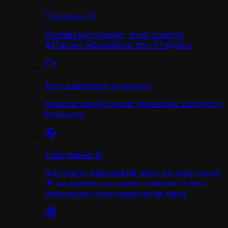
Перевірка IP
Онлайн-інструмент, який показує
детальну інформацію про IP-адресу
Тест швидкості інтернету
Безкоштовний сервіс перевірки швидкості
інтернету
Трасування IP
Відстежте мережевий шлях до будь-якого
IP чи домену по вузлах і визначте його
геолокацію на інтерактивній карті.