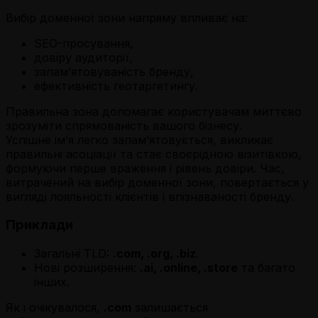
Вибір доменної зони напряму впливає на:
SEO-просування,
довіру аудиторії,
запам’ятовуваність бренду,
ефективність геотаргетингу.
Правильна зона допомагає користувачам миттєво
зрозуміти спрямованість вашого бізнесу.
Успішне ім’я легко запам’ятовується, викликає
правильні асоціації та стає своєрідною візитівкою,
формуючи перше враження і рівень довіри. Час,
витрачений на вибір доменної зони, повертається у
вигляді лояльності клієнтів і впізнаваності бренду.
Приклади
Загальні TLD:
.com, .org, .biz
.
Нові розширення:
.ai, .online, .store
та багато
інших.
Як і очікувалося,
.com
залишається