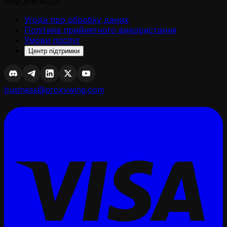
ІНФОРМАЦІЯ
Угода про обробку даних
Політика прийнятного використання
Умови послуг
Центр підтримки
business@proxywing.com