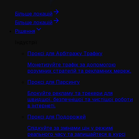
Більше локацій
Більше локацій
Рішення
Індустрії
Проксі для Арбітражу Трафіку
Монетизуйте трафік за допомогою
розумних стратегій та рекламних мереж.
Проксі для Парсингу
Блокуйте рекламу та трекери для
швидшої, безпечнішої та чистішої роботи
в інтернеті.
Проксі для Подорожей
Слідкуйте за змінами цін у режимі
реального часу та залишайтеся в курсі