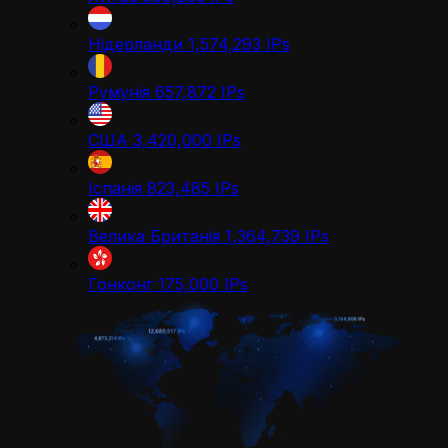
Нідерланди
1,574,293
IPs
Румунія
657,872
IPs
США
3,420,000
IPs
Іспанія
823,485
IPs
Велика Британія
1,364,739
IPs
Гонконг
175,000
IPs