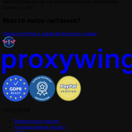
найпопулярнішою та найуживанішою доменною
зоною у світі.
Маєте якісь питання?
Зареєструйтесь зараз
Зв'яжіться з нами
ПРОДУКТИ
Резидетськi проксi
Iндивидуальнi проксi