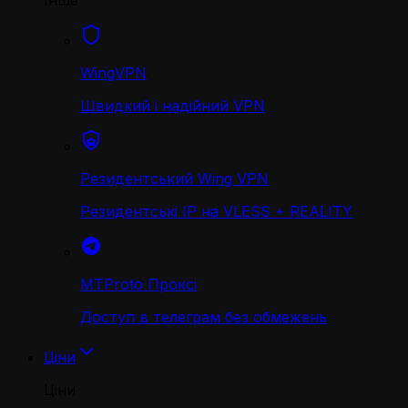
Інше
WingVPN
Швидкий і надійний VPN
Резидентський Wing VPN
Резидентські IP на VLESS + REALITY
MTProto Проксі
Доступ в телеграм без обмежень
Ціни
Ціни