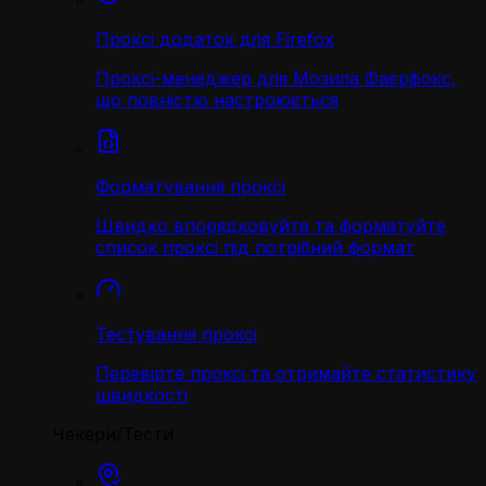
Проксі додаток для Firefox
Проксі-менеджер для Мозила Фаєрфокс,
що повністю настроюється
Форматування проксі
Швидко впорядковуйте та форматуйте
список проксі під потрібний формат
Тестування проксі
Перевірте проксі та отримайте статистику
швидкості
Чекери/Тести