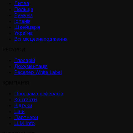
Литва
Польща
Румунія
Іспанія
Швейцарія
Україна
Всі місцезнаходження
РЕСУРСИ
Глосарій
Документація
Реселер White Label
КОМПАНІЯ
Програма рефералів
Контакти
Відгуки
Ціни
Партнери
LLM Info