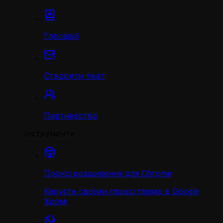
Глосарій
Створити тікет
Партнерство
Інструменти
Проксі розширення для Chrome
Керуєте своїми проксі прямо в Google
Хромі