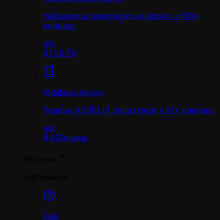
Найшвидші резидентські проксі у 190+
країнах.
від
$1.00
/
ГБ
Мобільні проксі
Реальні 4G/5G IP операторів у 17+ країнах.
від
$4.00
/
день
Ресурси
Інформація
FAQ