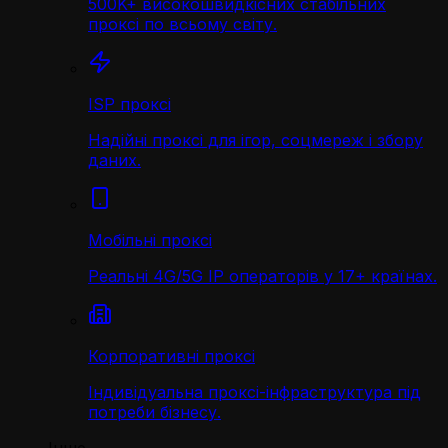
500K+ високошвидкісних стабільних
проксі по всьому світу.
ISP проксі
Надійні проксі для ігор, соцмереж і збору
даних.
Мобільні проксі
Реальні 4G/5G IP операторів у 17+ країнах.
Корпоративні проксі
Індивідуальна проксі-інфраструктура під
потреби бізнесу.