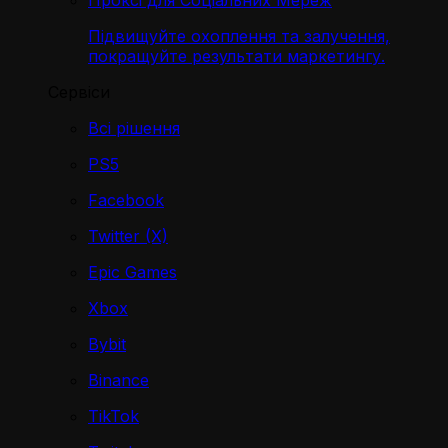
Проксі для Соціальних Мереж
Підвищуйте охоплення та залучення,
покращуйте результати маркетингу.
Сервіси
Всі рішення
PS5
Facebook
Twitter (X)
Epic Games
Xbox
Bybit
Binance
TikTok