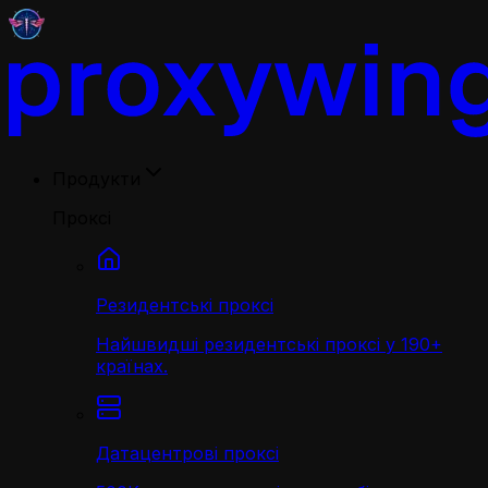
Продукти
Проксі
Резидентські проксі
Найшвидші резидентські проксі у 190+
країнах.
Датацентрові проксі