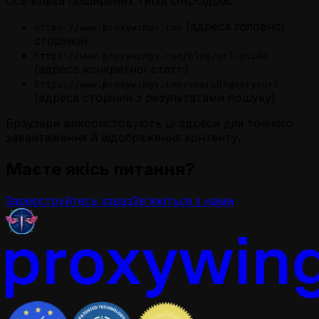
Ось кілька поширених типів URL-адрес:
(адреса головної
https://www.proxywings.com
сторінки)
https://www.proxywings.com/blog/url-guide
(адреса конкретної статті)
https://www.proxywings.com/search?query=url
(адреса сторінки з результатами пошуку)
Браузери використовують ці адреси для точного
завантаження й відображення контенту.
Маєте якісь питання?
Зареєструйтесь зараз
Зв'яжіться з нами