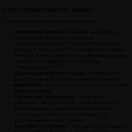
З чого складається URL-адреса?
Розглянемо докладніше кожен елемент:
Протокол (Protocol).
Визначає, як браузер
обмінюється даними із сервером.
Найпоширеніші — HTTP та HTTPS. Основна
різниця в тому, що HTTPS (HyperText Transfer
Protocol Secure) забезпечує шифрування даних
і захищене з’єднання, на відміну від
стандартного HTTP.
Доменне ім’я (Domain Name).
Унікальне ім’я
сайту, за яким його можна знайти в мережі.
Шлях (Path).
Вказує на конкретну сторінку або
файл на сервері.
Параметри (Parameters).
Пари «ключ-
значення», які йдуть після знака питання (?).
Вони передають додаткову інформацію,
наприклад, для фільтрації контенту чи
відстеження джерел трафіку.
Фрагмент (Fragment).
Починається із символу