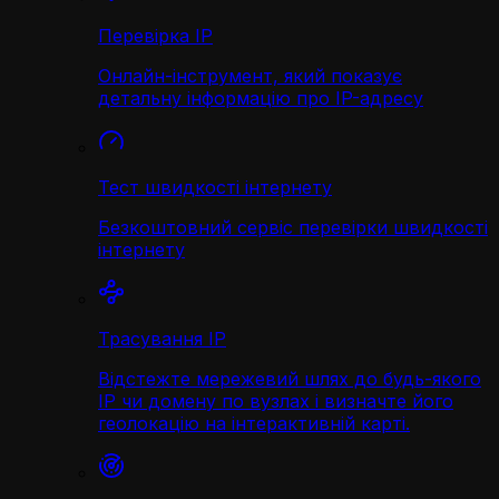
Перевірка IP
Онлайн-інструмент, який показує
детальну інформацію про IP-адресу
Тест швидкості інтернету
Безкоштовний сервіс перевірки швидкості
інтернету
Трасування IP
Відстежте мережевий шлях до будь-якого
IP чи домену по вузлах і визначте його
геолокацію на інтерактивній карті.