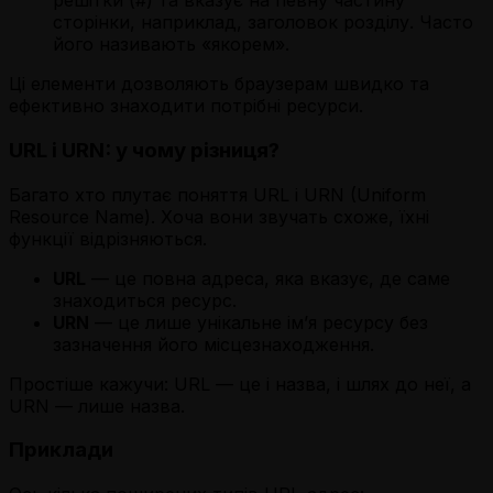
решітки (#) та вказує на певну частину
сторінки, наприклад, заголовок розділу. Часто
його називають «якорем».
Ці елементи дозволяють браузерам швидко та
ефективно знаходити потрібні ресурси.
URL і URN: у чому різниця?
Багато хто плутає поняття URL і URN (Uniform
Resource Name). Хоча вони звучать схоже, їхні
функції відрізняються.
URL
— це повна адреса, яка вказує, де саме
знаходиться ресурс.
URN
— це лише унікальне ім’я ресурсу без
зазначення його місцезнаходження.
Простіше кажучи: URL — це і назва, і шлях до неї, а
URN — лише назва.
Приклади