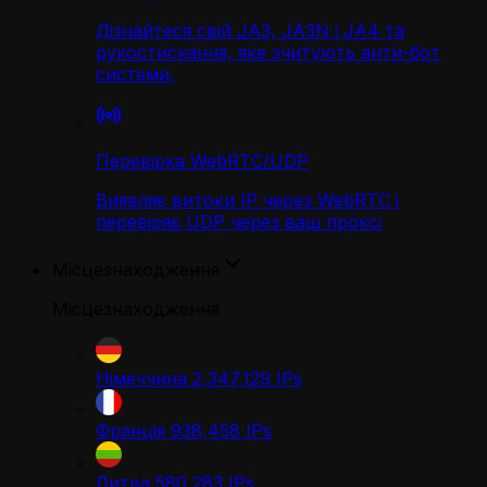
Дізнайтеся свій JA3, JA3N і JA4 та
рукостискання, яке зчитують анти-бот
системи.
Перевірка WebRTC/UDP
Виявляє витоки IP через WebRTC і
перевіряє UDP через ваш проксі
Місцезнаходження
Місцезнаходження
Німеччина
2,347,129
IPs
Франція
938,458
IPs
Литва
580,283
IPs