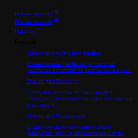
Більше локацій
Більше локацій
Рішення
Індустрії
Проксі для Арбітражу Трафіку
Монетизуйте трафік за допомогою
розумних стратегій та рекламних мереж.
Проксі для Парсингу
Блокуйте рекламу та трекери для
швидшої, безпечнішої та чистішої роботи
в інтернеті.
Проксі для Подорожей
Слідкуйте за змінами цін у режимі
реального часу та залишайтеся в курсі