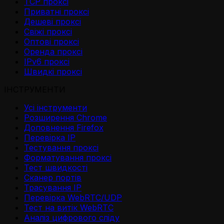
TCP проксі
Приватні проксі
Дешеві проксі
Свіжі проксі
Оптові проксі
Оренда проксі
IPv6 проксі
Швидкі проксі
ІНСТРУМЕНТИ
Усі інструменти
Розширення Chrome
Доповнення Firefox
Перевірка IP
Тестування проксі
Форматування проксі
Тест швидкості
Сканер портів
Трасування IP
Перевірка WebRTC/UDP
Тест на витік WebRTC
Аналіз цифрового сліду