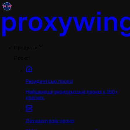
Продукти
Проксі
Резидентські проксі
Найшвидші резидентські проксі у 190+
країнах.
Датацентрові проксі