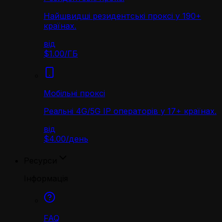
Найшвидші резидентські проксі у 190+
країнах.
від
$1.00
/
ГБ
Мобільні проксі
Реальні 4G/5G IP операторів у 17+ країнах.
від
$4.00
/
день
Ресурси
Інформація
FAQ