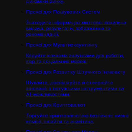
динаміки ринку.
Проксі для Пошукових Систем
Знаходьте інформацію миттєво: локальна
видача, результати, зображення та
рекомендації.
Проксі для Мультиакаунтингу
Керуйте кількома акаунтами для роботи,
ігор та соціальних мереж.
Проксі для Розвитку Штучного Інтелекту
Шукайте, досліджуйте й створюйте
інновації з потужними інструментами та
AI-можливостями.
Проксі для Криптовалют
Торгуйте криптовалютою безпечно: низькі
комісії, інсайти та аналітика.