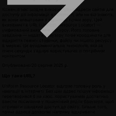
Кожен із нас щодня використовує адреси сайтів для
доступу до інформації в інтернеті, але не всі знають,
як вони влаштовані з технічної точки зору. Цей
вказівник і є URL (Uniform Resource Locator) —
уніфікований вказівник ресурсу. Його головне
завдання — надати браузеру точні координати для
відкриття певної сторінки, файлу чи іншого ресурсу
в мережі. Це фундаментальна технологія, яка за
лічені секунди з’єднує користувачів із потрібним
контентом.
Опубліковано:
20 серпня 2025 р.
Що таке URL?
Uniform Resource Locator відіграє головну роль у
навігації в інтернеті. Без цих адрес пошук інформації
перетворився б на хаос. Користувачеві достатньо
ввести посилання у пошуковий рядок браузера, щоб
отримати швидкий доступ до сайту. Більше того,
точна адреса дозволяє напряму відкривати