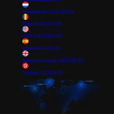
Нідерланди
1,574,293
IPs
Румунія
657,872
IPs
США
3,420,000
IPs
Іспанія
823,485
IPs
Велика Британія
1,364,739
IPs
Гонконг
175,000
IPs