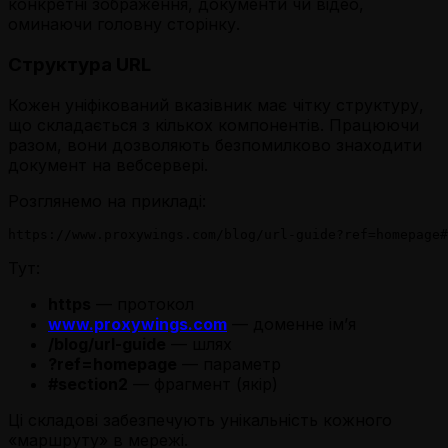
конкретні зображення, документи чи відео,
оминаючи головну сторінку.
Структура URL
Кожен уніфікований вказівник має чітку структуру,
що складається з кількох компонентів. Працюючи
разом, вони дозволяють безпомилково знаходити
документ на вебсервері.
Розглянемо на прикладі:
Тут:
https
— протокол
www.proxywings.com
— доменне ім’я
/blog/url-guide
— шлях
?ref=homepage
— параметр
#section2
— фрагмент (якір)
Ці складові забезпечують унікальність кожного
«маршруту» в мережі.