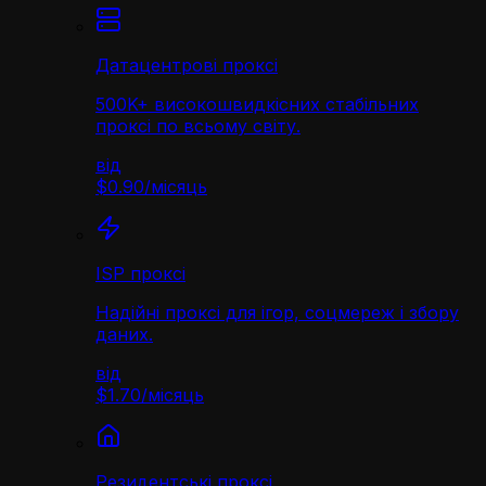
Датацентрові проксі
500K+ високошвидкісних стабільних
проксі по всьому світу.
від
$0.90
/
місяць
ISP проксі
Надійні проксі для ігор, соцмереж і збору
даних.
від
$1.70
/
місяць
Резидентські проксі