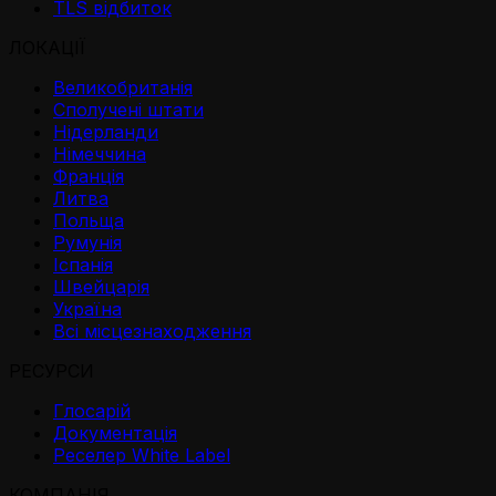
TLS відбиток
ЛОКАЦІЇ
Великобританія
Сполучені штати
Нідерланди
Німеччина
Франція
Литва
Польща
Румунія
Іспанія
Швейцарія
Україна
Всі місцезнаходження
РЕСУРСИ
Глосарій
Документація
Реселер White Label
КОМПАНІЯ