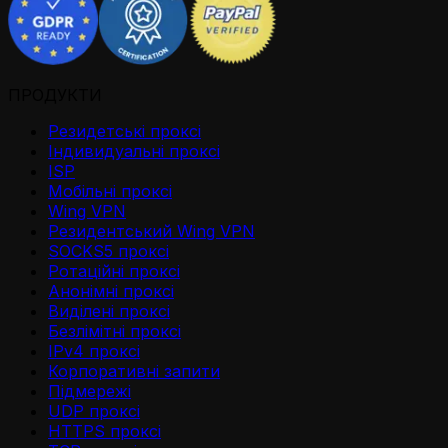
ПРОДУКТИ
Резидетськi проксi
Iндивидуальнi проксi
ISP
Мобільні проксі
Wing VPN
Резидентський Wing VPN
SOCKS5 проксі
Ротаційні проксі
Анонімні проксі
Виділені проксі
Безлімітні проксі
IPv4 проксі
Корпоративні запити
Підмережі
UDP проксі
HTTPS проксі