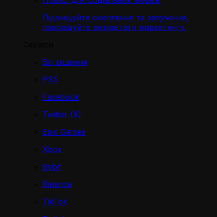
Проксі для Соціальних Мереж
Підвищуйте охоплення та залучення,
покращуйте результати маркетингу.
Сервіси
Всі рішення
PS5
Facebook
Twitter (X)
Epic Games
Xbox
Bybit
Binance
TikTok