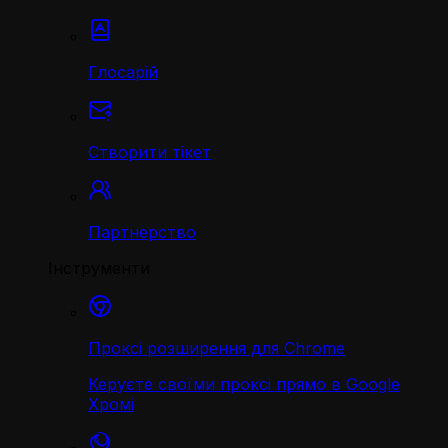
Глосарій
Створити тікет
Партнерство
Інструменти
Проксі розширення для Chrome
Керуєте своїми проксі прямо в Google
Хромі