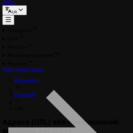
EN
RU
UA
Продукти
Ціни
Ресурси
Місцезнаходження
Рішення
Увійти
Реєстрація
Proxywing
Глосарій
URL
Адреса (URL) або «уніфікований
вказівник ресурсу»