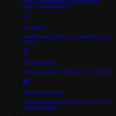
500K+ високошвидкісних стабільних
проксі по всьому світу.
ISP проксі
Надійні проксі для ігор, соцмереж і збору
даних.
Мобільні проксі
Реальні 4G/5G IP операторів у 17+ країнах.
Корпоративні проксі
Індивідуальна проксі-інфраструктура під
потреби бізнесу.