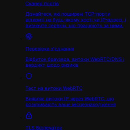
Сканер портів
Дізнайтеся, які поширені TCP-порти
відкриті на будь-якому хості чи IP-адресі, і
визначте сервіси, що працюють за ними.
Перевірка з'єднання
Відбиток браузера, витоки WebRTC/DNS і
вердикт щодо ризиків
Тест на витоки WebRTC
Виявляє витоки IP через WebRTC, що
розкривають ваше місцезнаходження
TLS Відпечаток