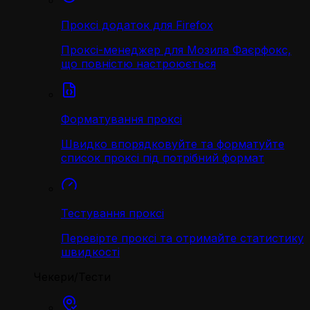
Проксі додаток для Firefox
Проксі-менеджер для Мозила Фаєрфокс,
що повністю настроюється
Форматування проксі
Швидко впорядковуйте та форматуйте
список проксі під потрібний формат
Тестування проксі
Перевірте проксі та отримайте статистику
швидкості
Чекери/Тести