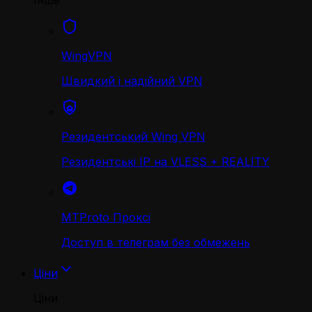
Інше
WingVPN
Швидкий і надійний VPN
Резидентський Wing VPN
Резидентські IP на VLESS + REALITY
MTProto Проксі
Доступ в телеграм без обмежень
Ціни
Ціни