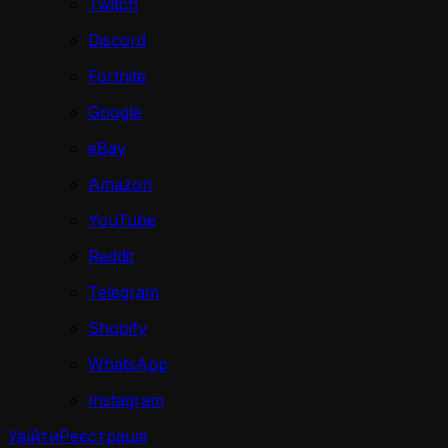
Twitch
Discord
Fortnite
Google
eBay
Amazon
YouTube
Reddit
Telegram
Shopify
WhatsApp
Instagram
Увійти
Реєстрація