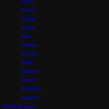
Twitch
Discord
Fortnite
Google
eBay
Amazon
YouTube
Reddit
Telegram
Shopify
WhatsApp
Instagram
Увійти
Реєстрація