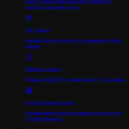
500K+ високошвидкісних стабільних
проксі по всьому світу.
ISP проксі
Надійні проксі для ігор, соцмереж і збору
даних.
Мобільні проксі
Реальні 4G/5G IP операторів у 17+ країнах.
Корпоративні проксі
Індивідуальна проксі-інфраструктура під
потреби бізнесу.