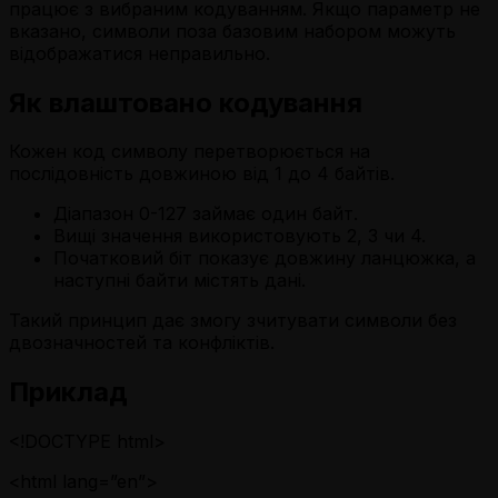
працює з вибраним кодуванням. Якщо параметр не
вказано, символи поза базовим набором можуть
відображатися неправильно.
Як влаштовано кодування
Кожен код символу перетворюється на
послідовність довжиною від 1 до 4 байтів.
Діапазон 0-127 займає один байт.
Вищі значення використовують 2, 3 чи 4.
Початковий біт показує довжину ланцюжка, а
наступні байти містять дані.
Такий принцип дає змогу зчитувати символи без
двозначностей та конфліктів.
Приклад
<!DOCTYPE html>
<html lang=”en”>