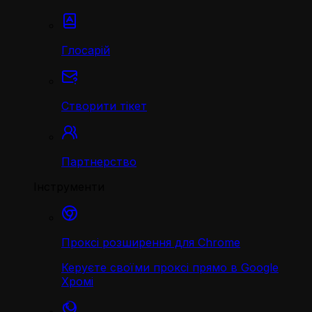
Глосарій
Створити тікет
Партнерство
Інструменти
Проксі розширення для Chrome
Керуєте своїми проксі прямо в Google
Хромі