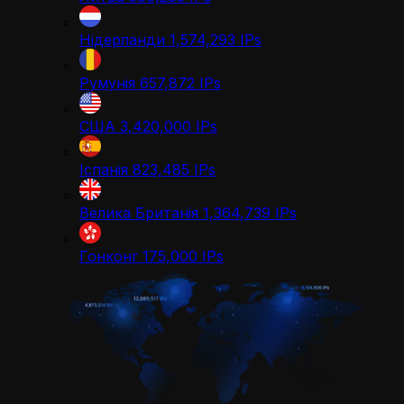
Нідерланди
1,574,293
IPs
Румунія
657,872
IPs
США
3,420,000
IPs
Іспанія
823,485
IPs
Велика Британія
1,364,739
IPs
Гонконг
175,000
IPs