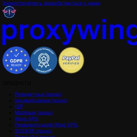
Зареєструйтесь зараз
Зв'яжіться з нами
ПРОДУКТИ
Резидетськi проксi
Iндивидуальнi проксi
ISP
Мобільні проксі
Wing VPN
Резидентський Wing VPN
SOCKS5 проксі
Ротаційні проксі