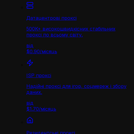
Датацентрові проксі
500K+ високошвидкісних стабільних
проксі по всьому світу.
від
$0.90
/
місяць
ISP проксі
Надійні проксі для ігор, соцмереж і збору
даних.
від
$1.70
/
місяць
Резидентські проксі