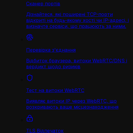
Сканер портів
Дізнайтеся, які поширені TCP-порти
відкриті на будь-якому хості чи IP-адресі, і
визначте сервіси, що працюють за ними.
Перевірка з'єднання
Відбиток браузера, витоки WebRTC/DNS і
вердикт щодо ризиків
Тест на витоки WebRTC
Виявляє витоки IP через WebRTC, що
розкривають ваше місцезнаходження
TLS Відпечаток