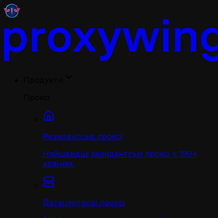
Продукти
Проксі
Резидентські проксі
Найшвидші резидентські проксі у 190+
країнах.
Датацентрові проксі