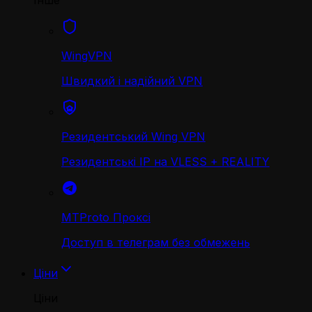
Інше
WingVPN
Швидкий і надійний VPN
Резидентський Wing VPN
Резидентські IP на VLESS + REALITY
MTProto Проксі
Доступ в телеграм без обмежень
Ціни
Ціни