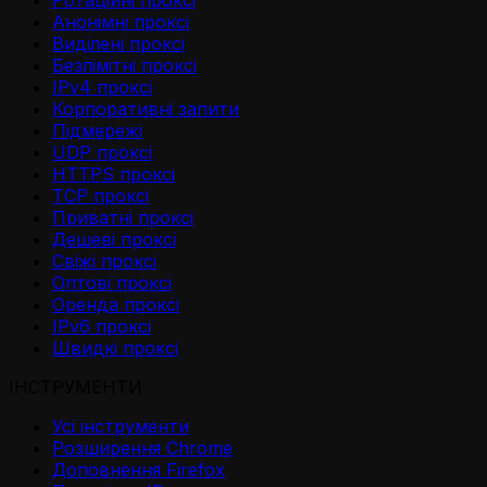
Анонімні проксі
Виділені проксі
Безлімітні проксі
IPv4 проксі
Корпоративні запити
Підмережі
UDP проксі
HTTPS проксі
TCP проксі
Приватні проксі
Дешеві проксі
Свіжі проксі
Оптові проксі
Оренда проксі
IPv6 проксі
Швидкі проксі
ІНСТРУМЕНТИ
Усі інструменти
Розширення Chrome
Доповнення Firefox