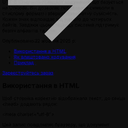
UTF-8 – гнучкий стандарт кодування, що базується
на Unicode. Він дозволяє передавати символи в
стислому форматі і зберігати зворотну сумісність.
Кожен знак відповідає від одного до чотирьох
байтів. Завдяки цьому підходу система підтримує
безліч алфавітів та мов.
Опубліковано:
22 жовтня 2025 р.
Використання в HTML
Як влаштовано кодування
Приклад
Зареєструйтесь зараз
Використання в HTML
Щоб сторінка коректно відображала текст, до секції
<head> додають рядок:
<meta charset=”utf-8″>
Цей запис повідомляє браузеру, що документ