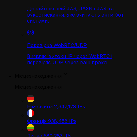
Дізнайтеся свій JA3, JA3N і JA4 та
рукостискання, яке зчитують анти-бот
системи.
Перевірка WebRTC/UDP
Виявляє витоки IP через WebRTC і
перевіряє UDP через ваш проксі
Місцезнаходження
Місцезнаходження
Німеччина
2,347,129
IPs
Франція
938,458
IPs
Литва
580,283
IPs