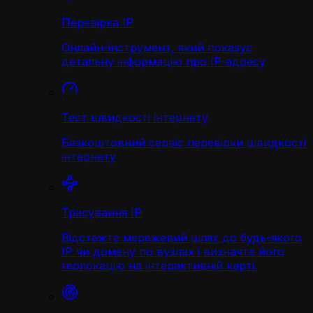
Перевірка IP
Онлайн-інструмент, який показує
детальну інформацію про IP-адресу
Тест швидкості інтернету
Безкоштовний сервіс перевірки швидкості
інтернету
Трасування IP
Відстежте мережевий шлях до будь-якого
IP чи домену по вузлах і визначте його
геолокацію на інтерактивній карті.