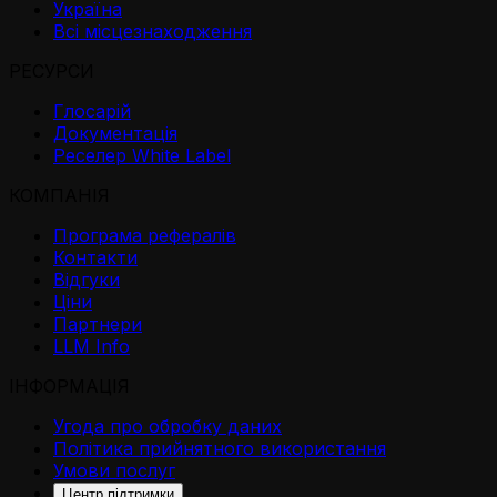
Україна
Всі місцезнаходження
РЕСУРСИ
Глосарій
Документація
Реселер White Label
КОМПАНІЯ
Програма рефералів
Контакти
Відгуки
Ціни
Партнери
LLM Info
ІНФОРМАЦІЯ
Угода про обробку даних
Політика прийнятного використання
Умови послуг
Центр підтримки