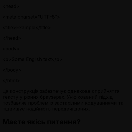
<head>
<meta charset=”UTF-8″>
<title>Example</title>
</head>
<body>
<p>Some English text</p>
</body>
</html>
Ця конструкція забезпечує однакове сприйняття
тексту у різних браузерах. Уніфікований підхід
позбавляє проблем із застарілими кодуваннями та
підвищує надійність передачі даних.
Маєте якісь питання?