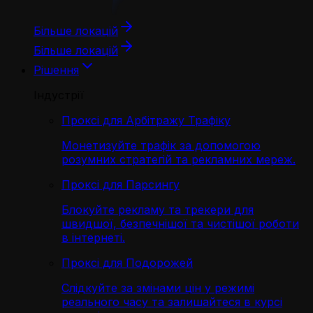
Більше локацій
Більше локацій
Рішення
Індустрії
Проксі для Арбітражу Трафіку
Монетизуйте трафік за допомогою
розумних стратегій та рекламних мереж.
Проксі для Парсингу
Блокуйте рекламу та трекери для
швидшої, безпечнішої та чистішої роботи
в інтернеті.
Проксі для Подорожей
Слідкуйте за змінами цін у режимі
реального часу та залишайтеся в курсі