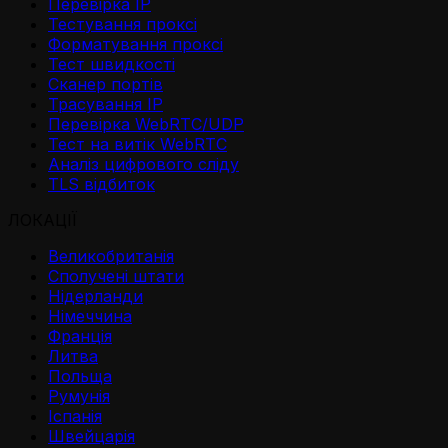
Перевірка IP
Тестування проксі
Форматування проксі
Тест швидкості
Сканер портів
Трасування IP
Перевірка WebRTC/UDP
Тест на витік WebRTC
Аналіз цифрового сліду
TLS відбиток
ЛОКАЦІЇ
Великобританія
Сполучені штати
Нідерланди
Німеччина
Франція
Литва
Польща
Румунія
Іспанія
Швейцарія