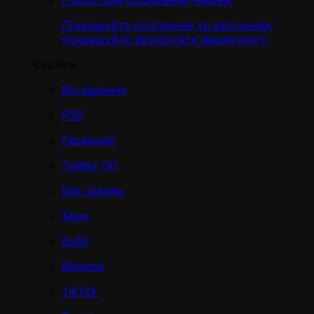
Проксі для Соціальних Мереж
Підвищуйте охоплення та залучення,
покращуйте результати маркетингу.
Сервіси
Всі рішення
PS5
Facebook
Twitter (X)
Epic Games
Xbox
Bybit
Binance
TikTok