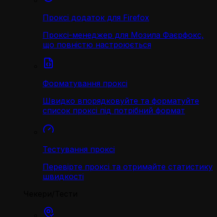
Проксі додаток для Firefox
Проксі-менеджер для Мозила Фаєрфокс,
що повністю настроюється
Форматування проксі
Швидко впорядковуйте та форматуйте
список проксі під потрібний формат
Тестування проксі
Перевірте проксі та отримайте статистику
швидкості
Чекери/Тести