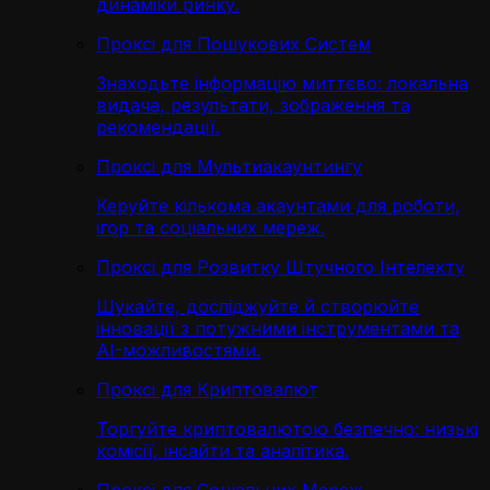
динаміки ринку.
Проксі для Пошукових Систем
Знаходьте інформацію миттєво: локальна
видача, результати, зображення та
рекомендації.
Проксі для Мультиакаунтингу
Керуйте кількома акаунтами для роботи,
ігор та соціальних мереж.
Проксі для Розвитку Штучного Інтелекту
Шукайте, досліджуйте й створюйте
інновації з потужними інструментами та
AI-можливостями.
Проксі для Криптовалют
Торгуйте криптовалютою безпечно: низькі
комісії, інсайти та аналітика.