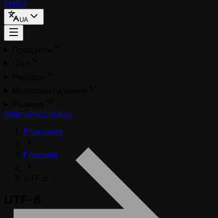
EN
RU
UA
Продукти
Ціни
Ресурси
Місцезнаходження
Рішення
Увійти
Реєстрація
Proxywing
Глосарій
UTF-8
UTF-8