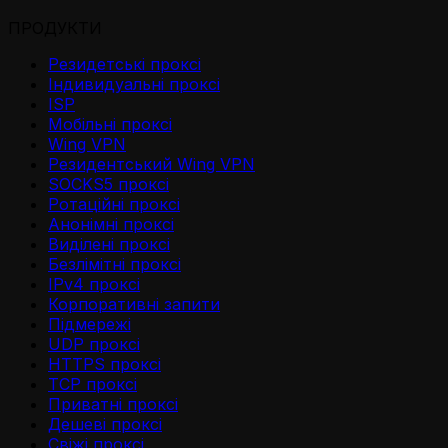
ПРОДУКТИ
Резидетськi проксi
Iндивидуальнi проксi
ISP
Мобільні проксі
Wing VPN
Резидентський Wing VPN
SOCKS5 проксі
Ротаційні проксі
Анонімні проксі
Виділені проксі
Безлімітні проксі
IPv4 проксі
Корпоративні запити
Підмережі
UDP проксі
HTTPS проксі
TCP проксі
Приватні проксі
Дешеві проксі
Свіжі проксі