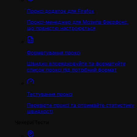
Проксі додаток для Firefox
Проксі-менеджер для Мозила Фаєрфокс,
що повністю настроюється
Форматування проксі
Швидко впорядковуйте та форматуйте
список проксі під потрібний формат
Тестування проксі
Перевірте проксі та отримайте статистику
швидкості
Чекери/Тести