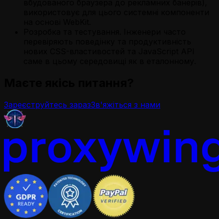
вбудованого браузера до рекламних банерів),
використовує для цього системні компоненти
на основі WebKit.
Розробка та тестування. Інженери часто
перевіряють поведінку та продуктивність
нових CSS-властивостей та JavaScript API
саме в цьому середовищі як в еталонному.
Маєте якісь питання?
Зареєструйтесь зараз
Зв'яжіться з нами