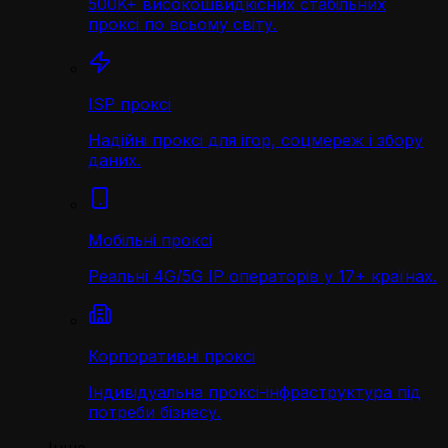
500K+ високошвидкісних стабільних
проксі по всьому світу.
ISP проксі
Надійні проксі для ігор, соцмереж і збору
даних.
Мобільні проксі
Реальні 4G/5G IP операторів у 17+ країнах.
Корпоративні проксі
Індивідуальна проксі-інфраструктура під
потреби бізнесу.