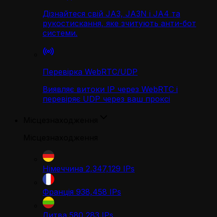
Дізнайтеся свій JA3, JA3N і JA4 та
рукостискання, яке зчитують анти-бот
системи.
Перевірка WebRTC/UDP
Виявляє витоки IP через WebRTC і
перевіряє UDP через ваш проксі
Місцезнаходження
Місцезнаходження
Німеччина
2,347,129
IPs
Франція
938,458
IPs
Литва
580,283
IPs