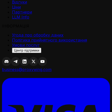
Відгуки
Ціни
Партнери
LLM Info
ІНФОРМАЦІЯ
Угода про обробку даних
Політика прийнятного використання
Умови послуг
Центр підтримки
business@proxywing.com