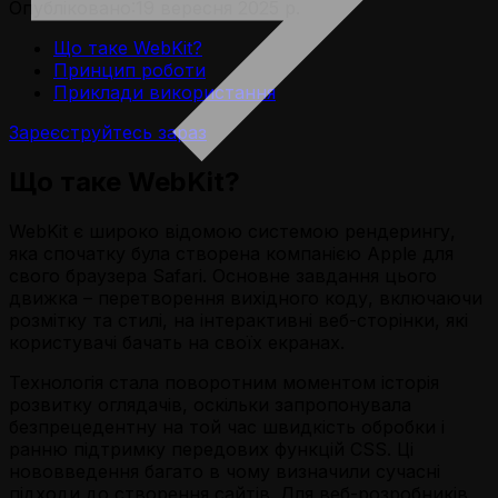
Опубліковано:
19 вересня 2025 р.
Що таке WebKit?
Принцип роботи
Приклади використання
Зареєструйтесь зараз
Що таке WebKit?
WebKit є широко відомою системою рендерингу,
яка спочатку була створена компанією Apple для
свого браузера Safari. Основне завдання цього
движка – перетворення вихідного коду, включаючи
розмітку та стилі, на інтерактивні веб-сторінки, які
користувачі бачать на своїх екранах.
Технологія стала поворотним моментом історія
розвитку оглядачів, оскільки запропонувала
безпрецедентну на той час швидкість обробки і
ранню підтримку передових функцій CSS. Ці
нововведення багато в чому визначили сучасні
підходи до створення сайтів. Для веб-розробників