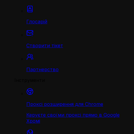
Глосарій
Створити тікет
Партнерство
Інструменти
Проксі розширення для Chrome
Керуєте своїми проксі прямо в Google
Хромі