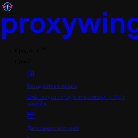
Продукти
Проксі
Резидентські проксі
Найшвидші резидентські проксі у 190+
країнах.
Датацентрові проксі