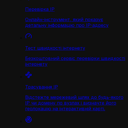
Перевірка IP
Онлайн-інструмент, який показує
детальну інформацію про IP-адресу
Тест швидкості інтернету
Безкоштовний сервіс перевірки швидкості
інтернету
Трасування IP
Відстежте мережевий шлях до будь-якого
IP чи домену по вузлах і визначте його
геолокацію на інтерактивній карті.