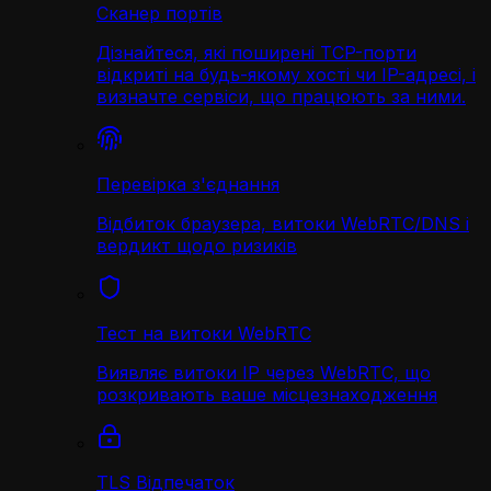
Сканер портів
Дізнайтеся, які поширені TCP-порти
відкриті на будь-якому хості чи IP-адресі, і
визначте сервіси, що працюють за ними.
Перевірка з'єднання
Відбиток браузера, витоки WebRTC/DNS і
вердикт щодо ризиків
Тест на витоки WebRTC
Виявляє витоки IP через WebRTC, що
розкривають ваше місцезнаходження
TLS Відпечаток