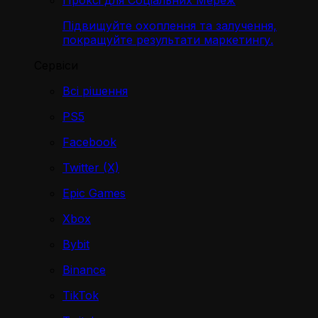
Проксі для Соціальних Мереж
Підвищуйте охоплення та залучення,
покращуйте результати маркетингу.
Сервіси
Всі рішення
PS5
Facebook
Twitter (X)
Epic Games
Xbox
Bybit
Binance
TikTok