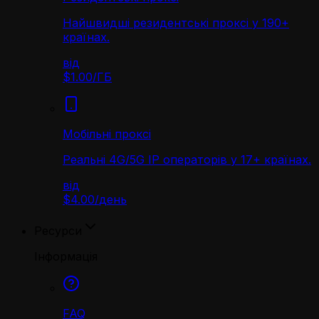
Найшвидші резидентські проксі у 190+
країнах.
від
$1.00
/
ГБ
Мобільні проксі
Реальні 4G/5G IP операторів у 17+ країнах.
від
$4.00
/
день
Ресурси
Інформація
FAQ