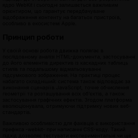
ядро ​​WebKit і сьогодні залишається важливим
орієнтиром, що гарантує передбачуване
відображення контенту на багатьох пристроїв,
особливо в екосистемі Apple.
Принцип роботи
У своїй основі робота движка полягає в
послідовному аналізі HTML-документа, застосуванні
до його елементів директив із каскадних таблиць
стилів та подальшому відмальовуванні
підсумкового зображення. На практиці процес
набагато складніший: система також відповідає за
виконання сценаріїв JavaScript, точне обчислення
геометрії та розташування всіх об’єктів, а також
застосування графічних ефектів. Згодом платформа
еволюціонувала, отримуючи підтримку нових веб-
стандартів.
Важливою особливістю для фахівців є використання
префікса -webkit- при написанні CSS-коду. Такий
підхід дозволяє тестувати експериментальні чи ще