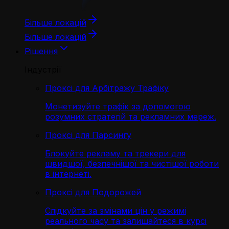
Більше локацій
Більше локацій
Рішення
Індустрії
Проксі для Арбітражу Трафіку
Монетизуйте трафік за допомогою
розумних стратегій та рекламних мереж.
Проксі для Парсингу
Блокуйте рекламу та трекери для
швидшої, безпечнішої та чистішої роботи
в інтернеті.
Проксі для Подорожей
Слідкуйте за змінами цін у режимі
реального часу та залишайтеся в курсі