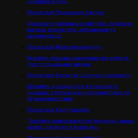
динаміки ринку.
Проксі для Пошукових Систем
Знаходьте інформацію миттєво: локальна
видача, результати, зображення та
рекомендації.
Проксі для Мультиакаунтингу
Керуйте кількома акаунтами для роботи,
ігор та соціальних мереж.
Проксі для Розвитку Штучного Інтелекту
Шукайте, досліджуйте й створюйте
інновації з потужними інструментами та
AI-можливостями.
Проксі для Криптовалют
Торгуйте криптовалютою безпечно: низькі
комісії, інсайти та аналітика.