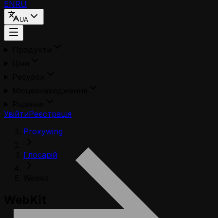
EN
RU
UA
Продукти
Ціни
Ресурси
Місцезнаходження
Рішення
Увійти
Реєстрація
Proxywing
Глосарій
Webkit
WebKit