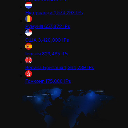
Нідерланди
1,574,293
IPs
Румунія
657,872
IPs
США
3,420,000
IPs
Іспанія
823,485
IPs
Велика Британія
1,364,739
IPs
Гонконг
175,000
IPs