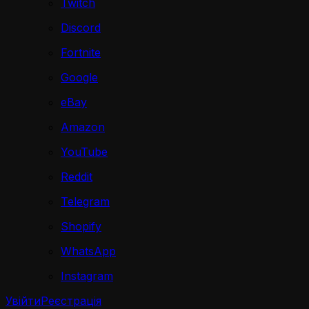
Twitch
Discord
Fortnite
Google
eBay
Amazon
YouTube
Reddit
Telegram
Shopify
WhatsApp
Instagram
Увійти
Реєстрація