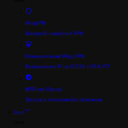
Інше
WingVPN
Швидкий і надійний VPN
Резидентський Wing VPN
Резидентські IP на VLESS + REALITY
MTProto Проксі
Доступ в телеграм без обмежень
Ціни
Ціни