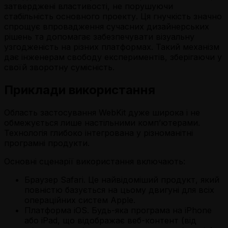
затверджені властивості, не порушуючи
стабільність основного проекту. Ця гнучкість значно
спрощує впровадження сучасних дизайнерських
рішень та допомагає забезпечувати візуальну
узгодженість на різних платформах. Такий механізм
дає інженерам свободу експериментів, зберігаючи у
своїй зворотну сумісність.
Приклади використання
Область застосування WebKit дуже широка і не
обмежується лише настільними комп’ютерами.
Технологія глибоко інтегрована у різноманітні
програмні продукти.
Основні сценарії використання включають:
Браузер Safari. Це найвідоміший продукт, який
повністю базується на цьому двигуні для всіх
операційних систем Apple.
Платформа iOS. Будь-яка програма на iPhone
або iPad, що відображає веб-контент (від