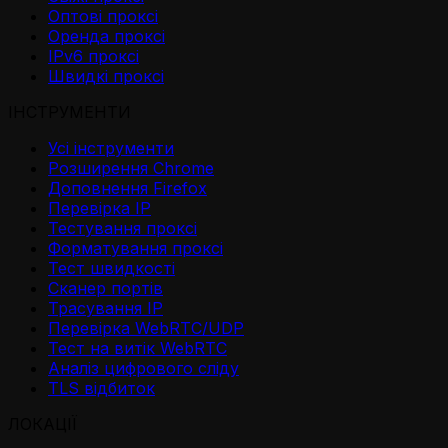
Оптові проксі
Оренда проксі
IPv6 проксі
Швидкі проксі
ІНСТРУМЕНТИ
Усі інструменти
Розширення Chrome
Доповнення Firefox
Перевірка IP
Тестування проксі
Форматування проксі
Тест швидкості
Сканер портів
Трасування IP
Перевірка WebRTC/UDP
Тест на витік WebRTC
Аналіз цифрового сліду
TLS відбиток
ЛОКАЦІЇ