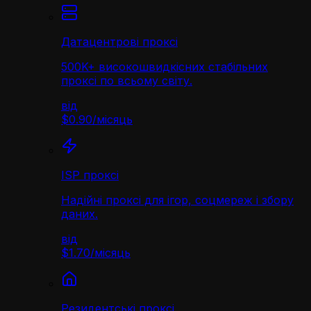
Датацентрові проксі
500K+ високошвидкісних стабільних
проксі по всьому світу.
від
$0.90
/
місяць
ISP проксі
Надійні проксі для ігор, соцмереж і збору
даних.
від
$1.70
/
місяць
Резидентські проксі