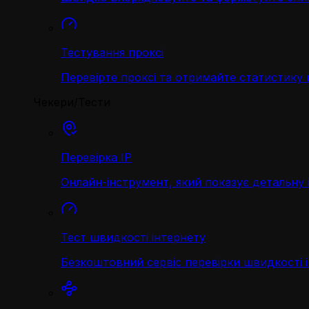
Тестування проксі
Перевірте проксі та отримайте статистику
Чекери/Тести
Перевірка IP
Онлайн-інструмент, який показує детальну 
Тест швидкості інтернету
Безкоштовний сервіс перевірки швидкості 