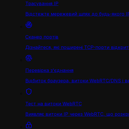
Трасування IP
Відстежте мережевий шлях до будь-якого IP 
Сканер портів
Дізнайтеся, які поширені TCP-порти відкриті
Перевірка з'єднання
Відбиток браузера, витоки WebRTC/DNS і в
Тест на витоки WebRTC
Виявляє витоки IP через WebRTC, що розк