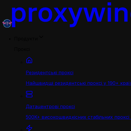
Продукти
Проксі
Резидентські проксі
Найшвидші резидентські проксі у 190+ краї
Датацентрові проксі
500K+ високошвидкісних стабільних проксі 