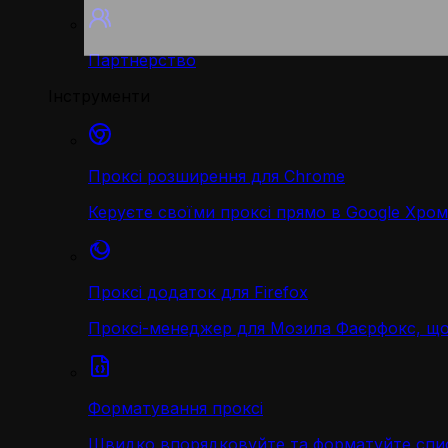
Партнерство
Інструменти
Проксі розширення для Chrome
Керуєте своїми проксі прямо в Google Хром
Проксі додаток для Firefox
Проксі-менеджер для Мозила Фаєрфокс, що
Форматування проксі
Швидко впорядковуйте та форматуйте спис