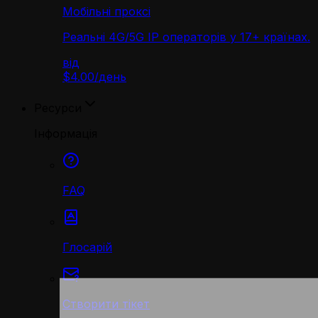
Мобільні проксі
Реальні 4G/5G IP операторів у 17+ країнах.
від
$4.00
/
день
Ресурси
Інформація
FAQ
Глосарій
Створити тікет