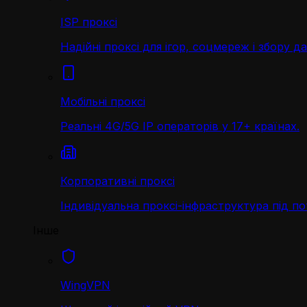
ISP проксі
Надійні проксі для ігор, соцмереж і збору д
Мобільні проксі
Реальні 4G/5G IP операторів у 17+ країнах.
Корпоративні проксі
Індивідуальна проксі-інфраструктура під по
Інше
WingVPN