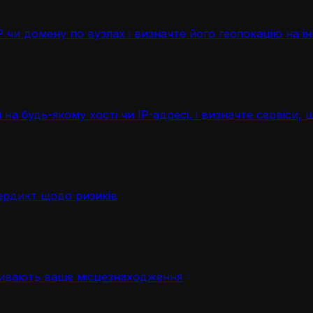
чи домену по вузлах і визначте його геолокацію на ін
 на будь-якому хості чи IP-адресі, і визначте сервіси
ердикт щодо ризиків
ривають ваше місцезнаходження