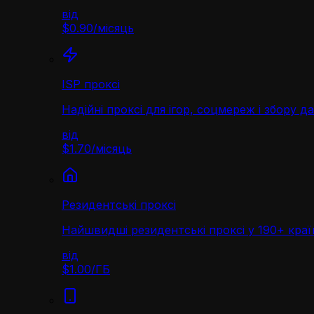
від
$0.90
/
місяць
ISP проксі
Надійні проксі для ігор, соцмереж і збору д
від
$1.70
/
місяць
Резидентські проксі
Найшвидші резидентські проксі у 190+ краї
від
$1.00
/
ГБ