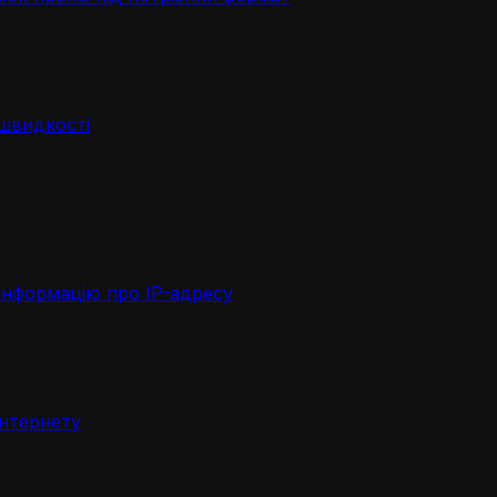
 швидкості
інформацію про IP-адресу
інтернету