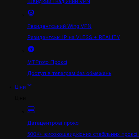
Швидкий і надійний VPN
Резидентський Wing VPN
Резидентські IP на VLESS + REALITY
MTProto Проксі
Доступ в телеграм без обмежень
Ціни
Ціни
Датацентрові проксі
500K+ високошвидкісних стабільних проксі 