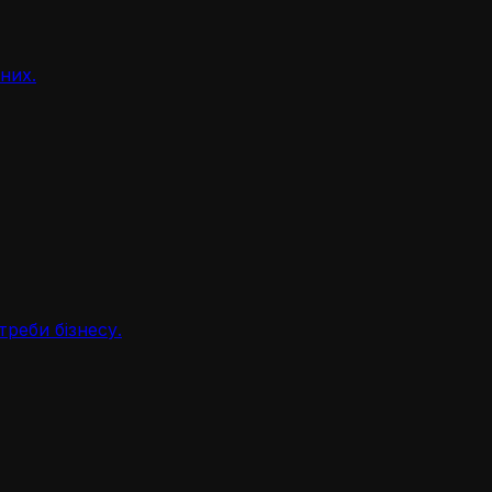
аних.
треби бізнесу.