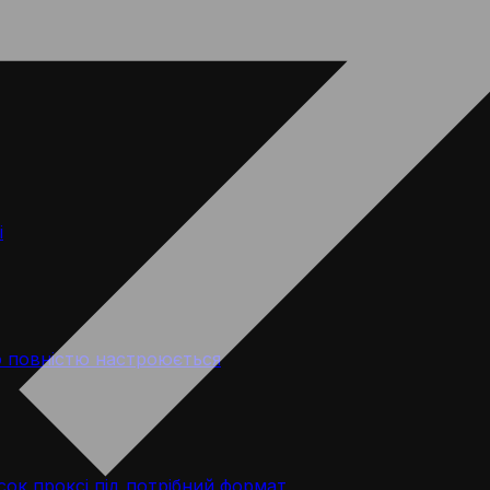
і
 повністю настроюється
ок проксі під потрібний формат