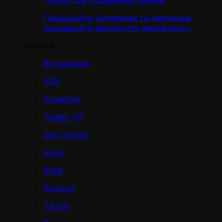
Проксі для Соціальних Мереж
Підвищуйте охоплення та залучення,
покращуйте результати маркетингу.
Сервіси
Всі рішення
PS5
Facebook
Twitter (X)
Epic Games
Xbox
Bybit
Binance
TikTok