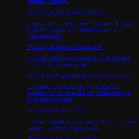
динаміки ринку.
Проксі для Пошукових Систем
Знаходьте інформацію миттєво: локальна
видача, результати, зображення та
рекомендації.
Проксі для Мультиакаунтингу
Керуйте кількома акаунтами для роботи,
ігор та соціальних мереж.
Проксі для Розвитку Штучного Інтелекту
Шукайте, досліджуйте й створюйте
інновації з потужними інструментами та
AI-можливостями.
Проксі для Криптовалют
Торгуйте криптовалютою безпечно: низькі
комісії, інсайти та аналітика.