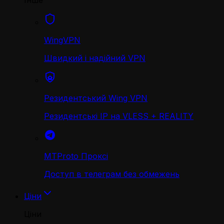
Інше
WingVPN
Швидкий і надійний VPN
Резидентський Wing VPN
Резидентські IP на VLESS + REALITY
MTProto Проксі
Доступ в телеграм без обмежень
Ціни
Ціни