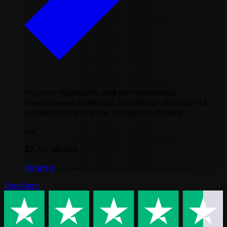
Чудово підходить для автоматизації
електронної комерції, перевірки реклами та
надійності протягом тривалого сеансу
від
$1.70
/ місяць
Купити
Excellent