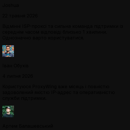
Joshua
22 травня 2026
Відмінні ISP-проксі та сильна команда підтримки із
середнім часом відповіді близько 1 хвилини.
Однозначно варто користуватися.
Іван Обухів
4 липня 2026
Користуюся ProxyWing вже місяць і повністю
задоволений якістю IP-адрес та оперативністю
служби підтримки.
Артем Балашевський