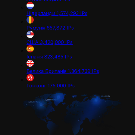
Нідерланди
1,574,293
IPs
Румунія
657,872
IPs
США
3,420,000
IPs
Іспанія
823,485
IPs
Велика Британія
1,364,739
IPs
Гонконг
175,000
IPs