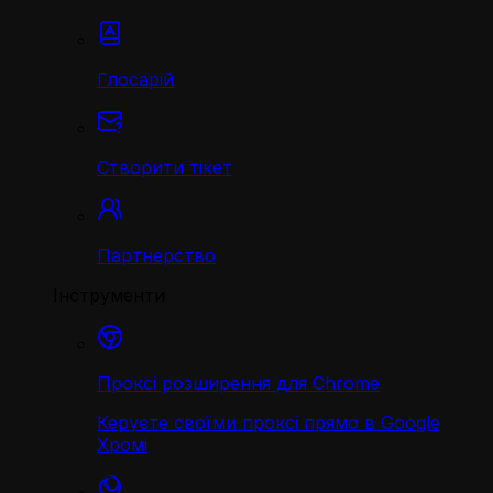
Глосарій
Створити тікет
Партнерство
Інструменти
Проксі розширення для Chrome
Керуєте своїми проксі прямо в Google
Хромі