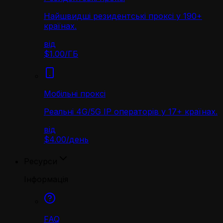
Найшвидші резидентські проксі у 190+
країнах.
від
$1.00
/
ГБ
Мобільні проксі
Реальні 4G/5G IP операторів у 17+ країнах.
від
$4.00
/
день
Ресурси
Інформація
FAQ