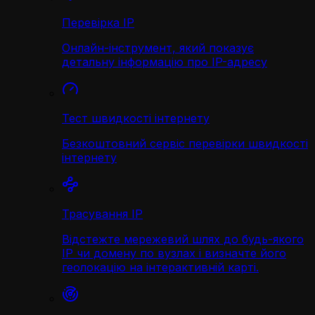
Перевірка IP
Онлайн-інструмент, який показує
детальну інформацію про IP-адресу
Тест швидкості інтернету
Безкоштовний сервіс перевірки швидкості
інтернету
Трасування IP
Відстежте мережевий шлях до будь-якого
IP чи домену по вузлах і визначте його
геолокацію на інтерактивній карті.