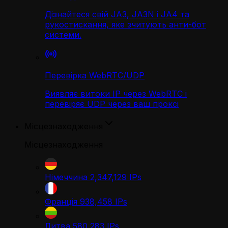
Дізнайтеся свій JA3, JA3N і JA4 та
рукостискання, яке зчитують анти-бот
системи.
Перевірка WebRTC/UDP
Виявляє витоки IP через WebRTC і
перевіряє UDP через ваш проксі
Місцезнаходження
Місцезнаходження
Німеччина
2,347,129
IPs
Франція
938,458
IPs
Литва
580,283
IPs