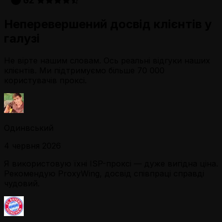
Неперевершений досвід клієнтів у
галузі
Не вірте нашим словам. Ось реальні відгуки наших
клієнтів. Ми підтримуємо більше 70 000
користувачів проксі.
Одинвський
4 червня 2026
Я використовую їхні ISP-проксі — дуже вигідна ціна.
Рекомендую ProxyWing, досвід співпраці справді
чудовий.