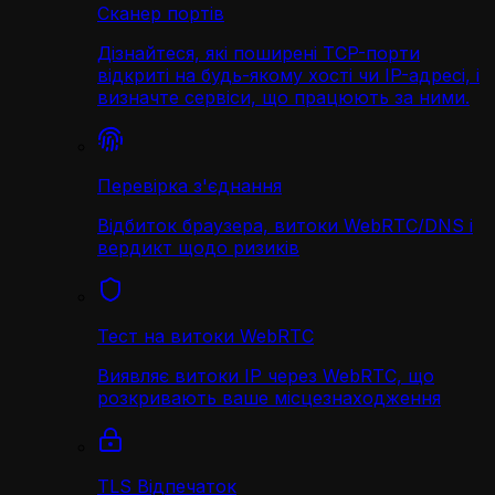
Сканер портів
Дізнайтеся, які поширені TCP-порти
відкриті на будь-якому хості чи IP-адресі, і
визначте сервіси, що працюють за ними.
Перевірка з'єднання
Відбиток браузера, витоки WebRTC/DNS і
вердикт щодо ризиків
Тест на витоки WebRTC
Виявляє витоки IP через WebRTC, що
розкривають ваше місцезнаходження
TLS Відпечаток