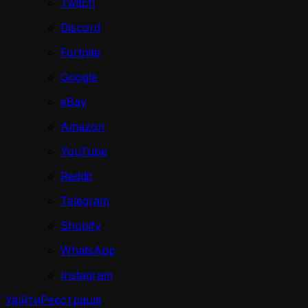
Twitch
Discord
Fortnite
Google
eBay
Amazon
YouTube
Reddit
Telegram
Shopify
WhatsApp
Instagram
Увійти
Реєстрація