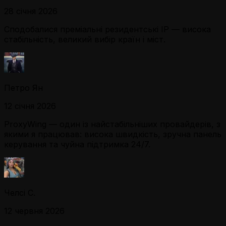
28 січня 2026
Сподобалися преміальні резидентські IP — висока
стабільність, великий вибір країн і міст.
Петро Ян
12 січня 2026
ProxyWing — один із найстабільніших провайдерів, з
якими я працював: висока швидкість, зручна панель
керування та чуйна підтримка 24/7.
Челсі С.
12 червня 2026