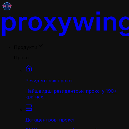
Продукти
Проксі
Резидентські проксі
Найшвидші резидентські проксі у 190+
країнах.
Датацентрові проксі