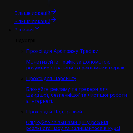
Більше локацій
Більше локацій
Рішення
Індустрії
Проксі для Арбітражу Трафіку
Монетизуйте трафік за допомогою
розумних стратегій та рекламних мереж.
Проксі для Парсингу
Блокуйте рекламу та трекери для
швидшої, безпечнішої та чистішої роботи
в інтернеті.
Проксі для Подорожей
Слідкуйте за змінами цін у режимі
реального часу та залишайтеся в курсі