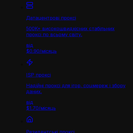
Датацентрові проксі
500K+ високошвидкісних стабільних
проксі по всьому світу.
від
$0.90
/
місяць
ISP проксі
Надійні проксі для ігор, соцмереж і збору
даних.
від
$1.70
/
місяць
Резидентські проксі