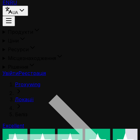
EN
RU
UA
Продукти
Ціни
Ресурси
Місцезнаходження
Рішення
Увійти
Реєстрація
Proxywing
Локації
Беліз
Excellent