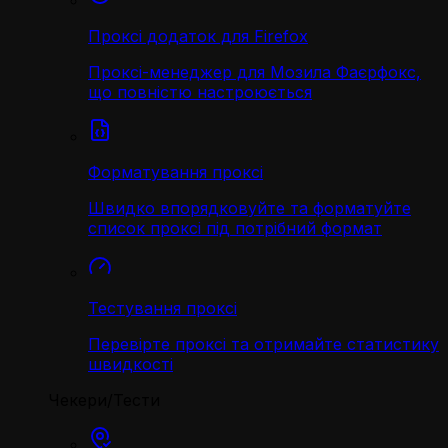
Проксі додаток для Firefox
Проксі-менеджер для Мозила Фаєрфокс,
що повністю настроюється
Форматування проксі
Швидко впорядковуйте та форматуйте
список проксі під потрібний формат
Тестування проксі
Перевірте проксі та отримайте статистику
швидкості
Чекери/Тести