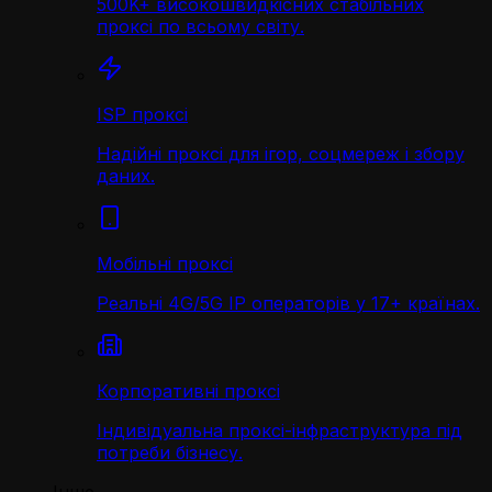
500K+ високошвидкісних стабільних
проксі по всьому світу.
ISP проксі
Надійні проксі для ігор, соцмереж і збору
даних.
Мобільні проксі
Реальні 4G/5G IP операторів у 17+ країнах.
Корпоративні проксі
Індивідуальна проксі-інфраструктура під
потреби бізнесу.