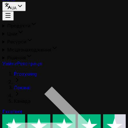
UA
Продукти
Ціни
Ресурси
Місцезнаходження
Рішення
Увійти
Реєстрація
Proxywing
Локації
Канада
Excellent