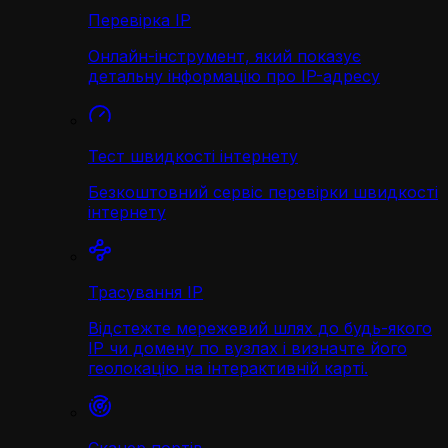
Перевірка IP
Онлайн-інструмент, який показує
детальну інформацію про IP-адресу
Тест швидкості інтернету
Безкоштовний сервіс перевірки швидкості
інтернету
Трасування IP
Відстежте мережевий шлях до будь-якого
IP чи домену по вузлах і визначте його
геолокацію на інтерактивній карті.