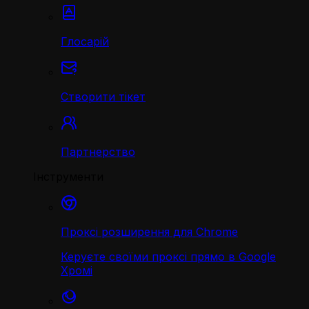
Глосарій
Створити тікет
Партнерство
Інструменти
Проксі розширення для Chrome
Керуєте своїми проксі прямо в Google
Хромі