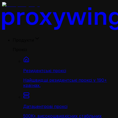
Продукти
Проксі
Резидентські проксі
Найшвидші резидентські проксі у 190+
країнах.
Датацентрові проксі
500K+ високошвидкісних стабільних