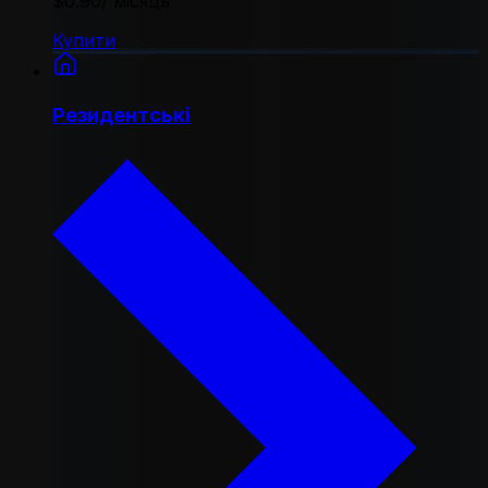
$0.90
/ місяць
Купити
Резидентські