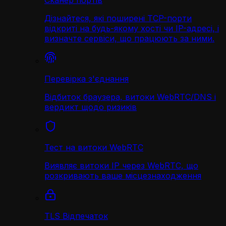
Сканер портів
Дізнайтеся, які поширені TCP-порти
відкриті на будь-якому хості чи IP-адресі, і
визначте сервіси, що працюють за ними.
Перевірка з'єднання
Відбиток браузера, витоки WebRTC/DNS і
вердикт щодо ризиків
Тест на витоки WebRTC
Виявляє витоки IP через WebRTC, що
розкривають ваше місцезнаходження
TLS Відпечаток