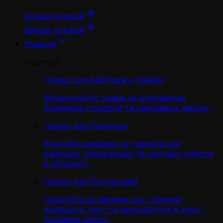
Більше локацій
Більше локацій
Рішення
Індустрії
Проксі для Арбітражу Трафіку
Монетизуйте трафік за допомогою
розумних стратегій та рекламних мереж.
Проксі для Парсингу
Блокуйте рекламу та трекери для
швидшої, безпечнішої та чистішої роботи
в інтернеті.
Проксі для Подорожей
Слідкуйте за змінами цін у режимі
реального часу та залишайтеся в курсі
динаміки ринку.