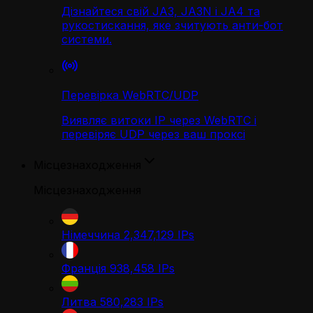
Дізнайтеся свій JA3, JA3N і JA4 та
рукостискання, яке зчитують анти-бот
системи.
Перевірка WebRTC/UDP
Виявляє витоки IP через WebRTC і
перевіряє UDP через ваш проксі
Місцезнаходження
Місцезнаходження
Німеччина
2,347,129
IPs
Франція
938,458
IPs
Литва
580,283
IPs