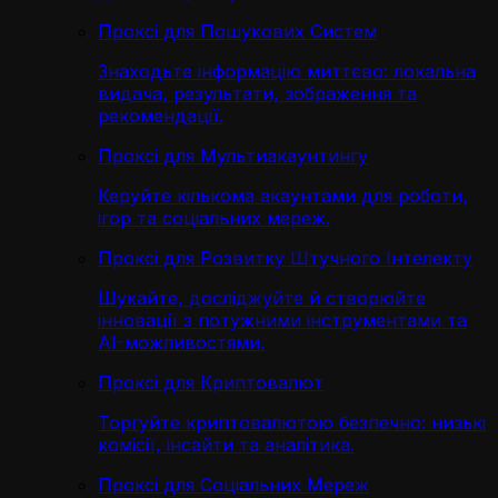
Проксі для Пошукових Систем
Знаходьте інформацію миттєво: локальна
видача, результати, зображення та
рекомендації.
Проксі для Мультиакаунтингу
Керуйте кількома акаунтами для роботи,
ігор та соціальних мереж.
Проксі для Розвитку Штучного Інтелекту
Шукайте, досліджуйте й створюйте
інновації з потужними інструментами та
AI-можливостями.
Проксі для Криптовалют
Торгуйте криптовалютою безпечно: низькі
комісії, інсайти та аналітика.
Проксі для Соціальних Мереж