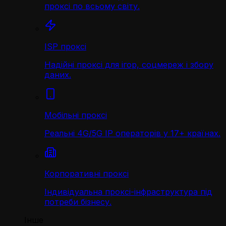
проксі по всьому світу.
ISP проксі
Надійні проксі для ігор, соцмереж і збору
даних.
Мобільні проксі
Реальні 4G/5G IP операторів у 17+ країнах.
Корпоративні проксі
Індивідуальна проксі-інфраструктура під
потреби бізнесу.
Інше