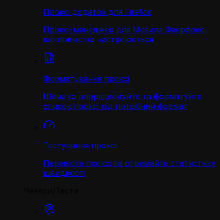
Проксі додаток для Firefox
Проксі-менеджер для Мозила Фаєрфокс,
що повністю настроюється
Форматування проксі
Швидко впорядковуйте та форматуйте
список проксі під потрібний формат
Тестування проксі
Перевірте проксі та отримайте статистику
швидкості
Чекери/Тести