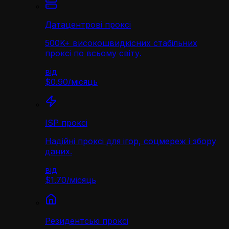
Датацентрові проксі
500K+ високошвидкісних стабільних
проксі по всьому світу.
від
$0.90
/
місяць
ISP проксі
Надійні проксі для ігор, соцмереж і збору
даних.
від
$1.70
/
місяць
Резидентські проксі