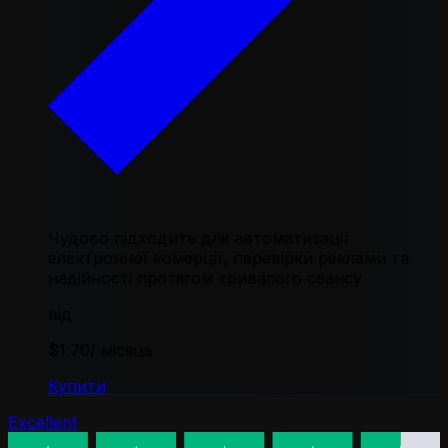
Чудово підходить для автоматизації
електронної комерції, перевірки реклами та
надійності протягом тривалого сеансу
від
$1.70
/ місяць
Купити
Excellent