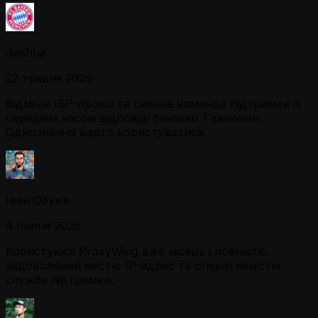
Joshua
22 травня 2026
Відмінні ISP-проксі та сильна команда підтримки із
середнім часом відповіді близько 1 хвилини.
Однозначно варто користуватися.
Іван Обухів
4 липня 2026
Користуюся ProxyWing вже місяць і повністю
задоволений якістю IP-адрес та оперативністю
служби підтримки.