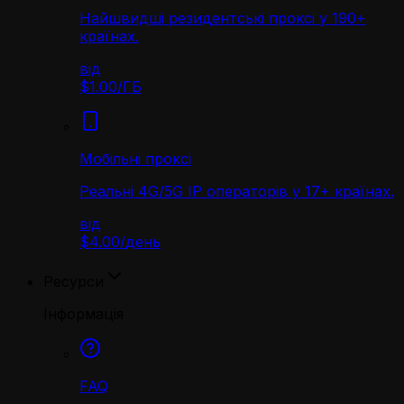
Найшвидші резидентські проксі у 190+
країнах.
від
$1.00
/
ГБ
Мобільні проксі
Реальні 4G/5G IP операторів у 17+ країнах.
від
$4.00
/
день
Ресурси
Інформація
FAQ