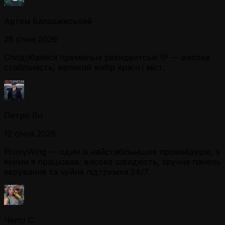
Артем Балашевський
28 січня 2026
Сподобалися преміальні резидентські IP — висока
стабільність, великий вибір країн і міст.
Петро Ян
12 січня 2026
ProxyWing — один із найстабільніших провайдерів, з
якими я працював: висока швидкість, зручна панель
керування та чуйна підтримка 24/7.
Челсі С.