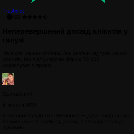
Trustpilot
Неперевершений досвід клієнтів у
галузі
Не вірте нашим словам. Ось реальні відгуки наших
клієнтів. Ми підтримуємо більше 70 000
користувачів проксі.
Одинвський
4 червня 2026
Я використовую їхні ISP-проксі — дуже вигідна ціна.
Рекомендую ProxyWing, досвід співпраці справді
чудовий.