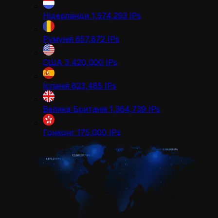
Нідерланди
1,574,293
IPs
Румунія
657,872
IPs
США
3,420,000
IPs
Іспанія
823,485
IPs
Велика Британія
1,364,739
IPs
Гонконг
175,000
IPs