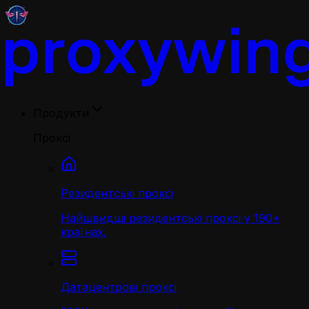
Продукти
Проксі
Резидентські проксі
Найшвидші резидентські проксі у 190+
країнах.
Датацентрові проксі