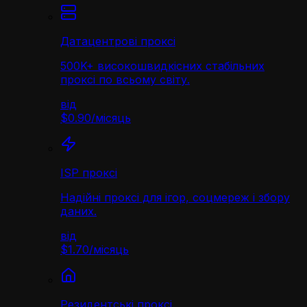
Датацентрові проксі
500K+ високошвидкісних стабільних
проксі по всьому світу.
від
$0.90
/
місяць
ISP проксі
Надійні проксі для ігор, соцмереж і збору
даних.
від
$1.70
/
місяць
Резидентські проксі