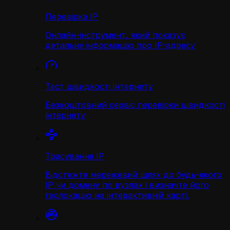
Перевірка IP
Онлайн-інструмент, який показує
детальну інформацію про IP-адресу
Тест швидкості інтернету
Безкоштовний сервіс перевірки швидкості
інтернету
Трасування IP
Відстежте мережевий шлях до будь-якого
IP чи домену по вузлах і визначте його
геолокацію на інтерактивній карті.