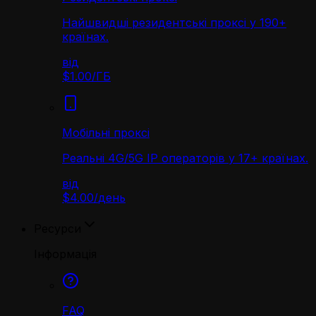
Найшвидші резидентські проксі у 190+
країнах.
від
$1.00
/
ГБ
Мобільні проксі
Реальні 4G/5G IP операторів у 17+ країнах.
від
$4.00
/
день
Ресурси
Інформація
FAQ