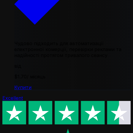
Чудово підходить для автоматизації
електронної комерції, перевірки реклами та
надійності протягом тривалого сеансу
від
$1.70
/ місяць
Купити
Excellent