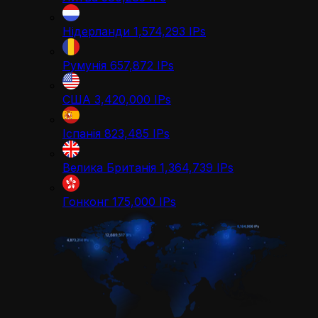
Нідерланди
1,574,293
IPs
Румунія
657,872
IPs
США
3,420,000
IPs
Іспанія
823,485
IPs
Велика Британія
1,364,739
IPs
Гонконг
175,000
IPs