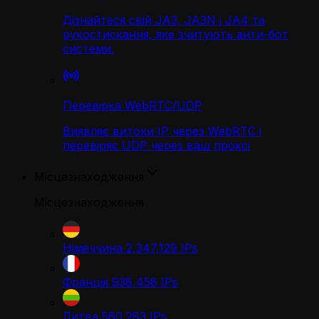
Дізнайтеся свій JA3, JA3N і JA4 та
рукостискання, яке зчитують анти-бот
системи.
Перевірка WebRTC/UDP
Виявляє витоки IP через WebRTC і
перевіряє UDP через ваш проксі
Місцезнаходження
Місцезнаходження
Німеччина
2,347,129
IPs
Франція
938,458
IPs
Литва
580,283
IPs