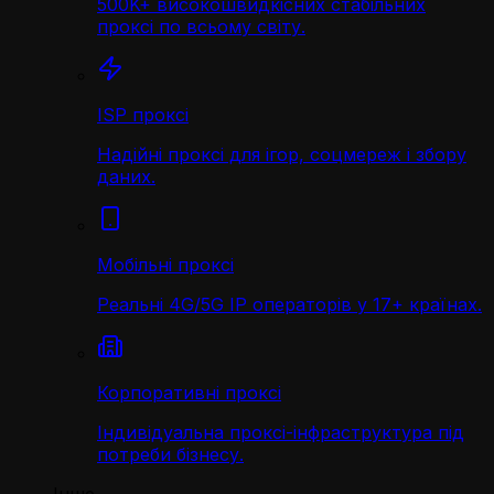
500K+ високошвидкісних стабільних
проксі по всьому світу.
ISP проксі
Надійні проксі для ігор, соцмереж і збору
даних.
Мобільні проксі
Реальні 4G/5G IP операторів у 17+ країнах.
Корпоративні проксі
Індивідуальна проксі-інфраструктура під
потреби бізнесу.