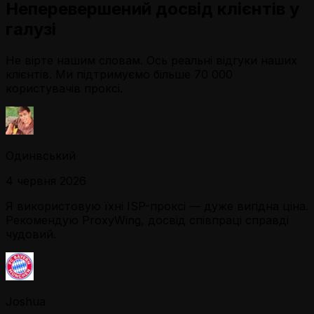
Неперевершений досвід клієнтів у
галузі
Не вірте нашим словам. Ось реальні відгуки наших
клієнтів. Ми підтримуємо більше 70 000
користувачів проксі.
Одинвський
4 червня 2026
Я використовую їхні ISP-проксі — дуже вигідна ціна.
Рекомендую ProxyWing, досвід співпраці справді
чудовий.
Joshua