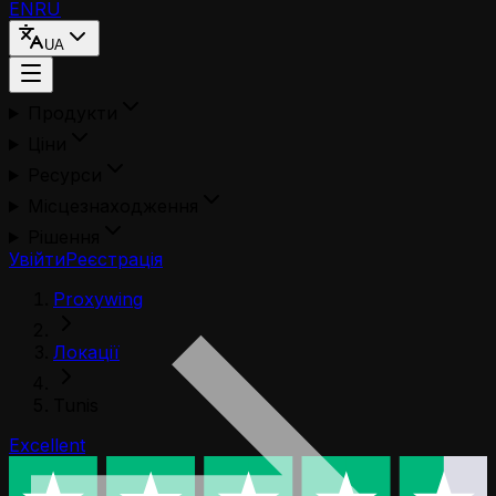
EN
RU
UA
Продукти
Ціни
Ресурси
Місцезнаходження
Рішення
Увійти
Реєстрація
Proxywing
Локації
Tunis
Excellent