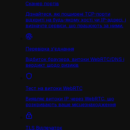
Сканер портів
Дізнайтеся, які поширені TCP-порти
відкриті на будь-якому хості чи IP-адресі, і
визначте сервіси, що працюють за ними.
Перевірка з'єднання
Відбиток браузера, витоки WebRTC/DNS і
вердикт щодо ризиків
Тест на витоки WebRTC
Виявляє витоки IP через WebRTC, що
розкривають ваше місцезнаходження
TLS Відпечаток