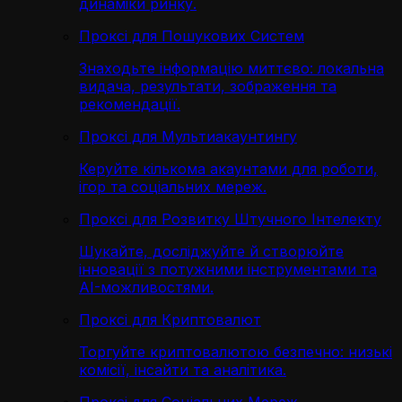
динаміки ринку.
Проксі для Пошукових Систем
Знаходьте інформацію миттєво: локальна
видача, результати, зображення та
рекомендації.
Проксі для Мультиакаунтингу
Керуйте кількома акаунтами для роботи,
ігор та соціальних мереж.
Проксі для Розвитку Штучного Інтелекту
Шукайте, досліджуйте й створюйте
інновації з потужними інструментами та
AI-можливостями.
Проксі для Криптовалют
Торгуйте криптовалютою безпечно: низькі
комісії, інсайти та аналітика.