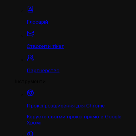
Глосарій
Створити тікет
Партнерство
Інструменти
Проксі розширення для Chrome
Керуєте своїми проксі прямо в Google
Хромі