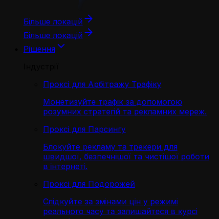
Більше локацій
Більше локацій
Рішення
Індустрії
Проксі для Арбітражу Трафіку
Монетизуйте трафік за допомогою
розумних стратегій та рекламних мереж.
Проксі для Парсингу
Блокуйте рекламу та трекери для
швидшої, безпечнішої та чистішої роботи
в інтернеті.
Проксі для Подорожей
Слідкуйте за змінами цін у режимі
реального часу та залишайтеся в курсі