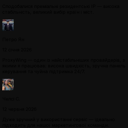
Сподобалися преміальні резидентські IP — висока
стабільність, великий вибір країн і міст.
Петро Ян
12 січня 2026
ProxyWing — один із найстабільніших провайдерів, з
якими я працював: висока швидкість, зручна панель
керування та чуйна підтримка 24/7.
Челсі С.
12 червня 2026
Дуже зручний у використанні сервіс — ідеально
підходить для нашої маркетингової команди.