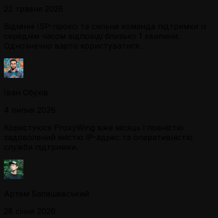
22 травня 2026
Відмінні ISP-проксі та сильна команда підтримки із
середнім часом відповіді близько 1 хвилини.
Однозначно варто користуватися.
Іван Обухів
4 липня 2026
Користуюся ProxyWing вже місяць і повністю
задоволений якістю IP-адрес та оперативністю
служби підтримки.
Артем Балашевський
28 січня 2026