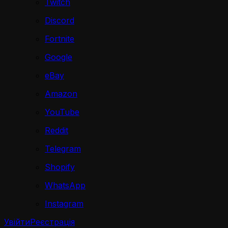
Twitch
Discord
Fortnite
Google
eBay
Amazon
YouTube
Reddit
Telegram
Shopify
WhatsApp
Instagram
Увійти
Реєстрація