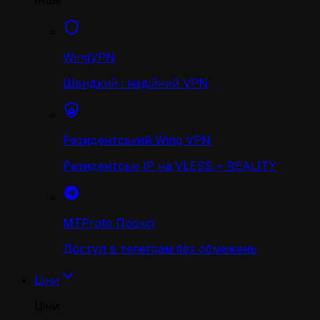
Інше
WingVPN
Швидкий і надійний VPN
Резидентський Wing VPN
Резидентські IP на VLESS + REALITY
MTProto Проксі
Доступ в телеграм без обмежень
Ціни
Ціни