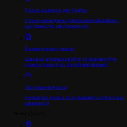
Проксі додаток для Firefox
Проксі-менеджер для Мозила Фаєрфокс,
що повністю настроюється
Форматування проксі
Швидко впорядковуйте та форматуйте
список проксі під потрібний формат
Тестування проксі
Перевірте проксі та отримайте статистику
швидкості
Чекери/Тести