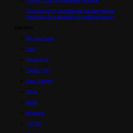
Проксі для Соціальних Мереж
Підвищуйте охоплення та залучення,
покращуйте результати маркетингу.
Сервіси
Всі рішення
PS5
Facebook
Twitter (X)
Epic Games
Xbox
Bybit
Binance
TikTok