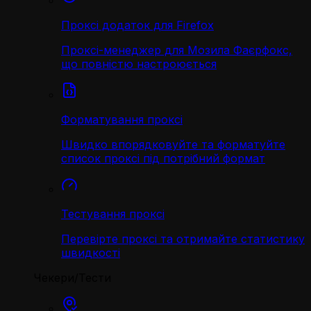
Проксі додаток для Firefox
Проксі-менеджер для Мозила Фаєрфокс,
що повністю настроюється
Форматування проксі
Швидко впорядковуйте та форматуйте
список проксі під потрібний формат
Тестування проксі
Перевірте проксі та отримайте статистику
швидкості
Чекери/Тести