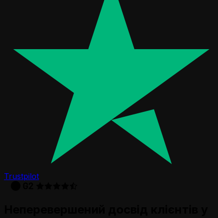
Trustpilot
Неперевершений досвід клієнтів у