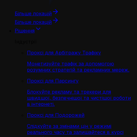
Більше локацій
Більше локацій
Рішення
Індустрії
Проксі для Арбітражу Трафіку
Монетизуйте трафік за допомогою
розумних стратегій та рекламних мереж.
Проксі для Парсингу
Блокуйте рекламу та трекери для
швидшої, безпечнішої та чистішої роботи
в інтернеті.
Проксі для Подорожей
Слідкуйте за змінами цін у режимі
реального часу та залишайтеся в курсі