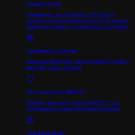
Сканер портів
Дізнайтеся, які поширені TCP-порти
відкриті на будь-якому хості чи IP-адресі, і
визначте сервіси, що працюють за ними.
Перевірка з'єднання
Відбиток браузера, витоки WebRTC/DNS і
вердикт щодо ризиків
Тест на витоки WebRTC
Виявляє витоки IP через WebRTC, що
розкривають ваше місцезнаходження
TLS Відпечаток