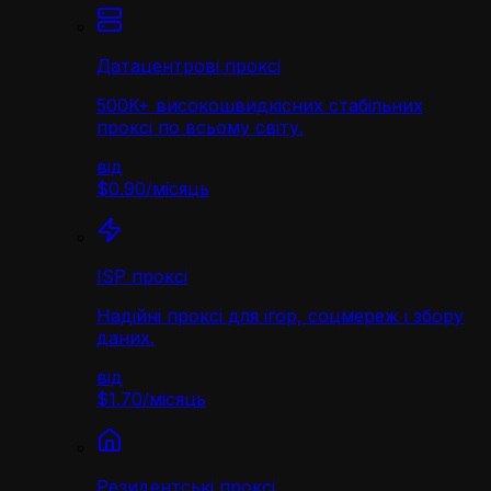
Датацентрові проксі
500K+ високошвидкісних стабільних
проксі по всьому світу.
від
$0.90
/
місяць
ISP проксі
Надійні проксі для ігор, соцмереж і збору
даних.
від
$1.70
/
місяць
Резидентські проксі