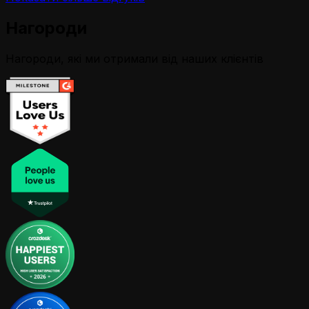
Нагороди
Нагороди, які ми отримали від наших клієнтів