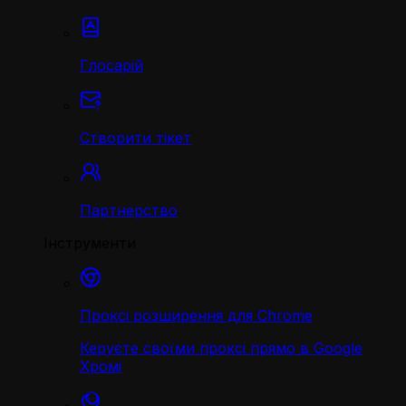
Глосарій
Створити тікет
Партнерство
Інструменти
Проксі розширення для Chrome
Керуєте своїми проксі прямо в Google
Хромі