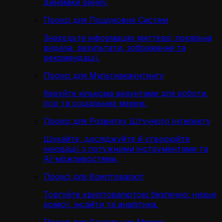
динаміки ринку.
Проксі для Пошукових Систем
Знаходьте інформацію миттєво: локальна
видача, результати, зображення та
рекомендації.
Проксі для Мультиакаунтингу
Керуйте кількома акаунтами для роботи,
ігор та соціальних мереж.
Проксі для Розвитку Штучного Інтелекту
Шукайте, досліджуйте й створюйте
інновації з потужними інструментами та
AI-можливостями.
Проксі для Криптовалют
Торгуйте криптовалютою безпечно: низькі
комісії, інсайти та аналітика.