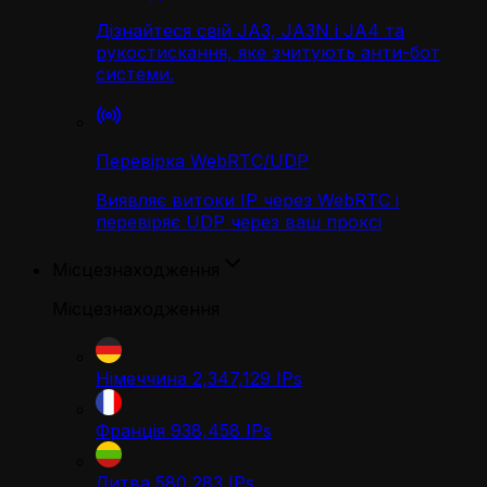
Дізнайтеся свій JA3, JA3N і JA4 та
рукостискання, яке зчитують анти-бот
системи.
Перевірка WebRTC/UDP
Виявляє витоки IP через WebRTC і
перевіряє UDP через ваш проксі
Місцезнаходження
Місцезнаходження
Німеччина
2,347,129
IPs
Франція
938,458
IPs
Литва
580,283
IPs