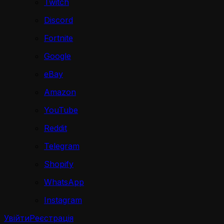
Twitch
Discord
Fortnite
Google
eBay
Amazon
YouTube
Reddit
Telegram
Shopify
WhatsApp
Instagram
Увійти
Реєстрація