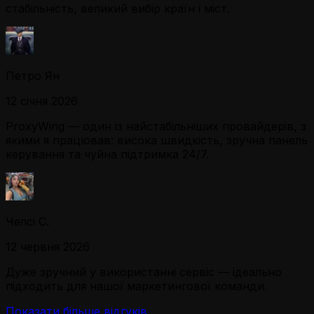
стабільність, великий вибір країн і міст.
Петро Ян
12 січня 2026
ProxyWing — один із найстабільніших провайдерів, з
якими я працював: висока швидкість, зручна панель
керування та чуйна підтримка 24/7.
Челсі С.
12 червня 2026
Дуже зручний у використанні сервіс — ідеально
підходить для нашої маркетингової команди.
Показати більше відгуків