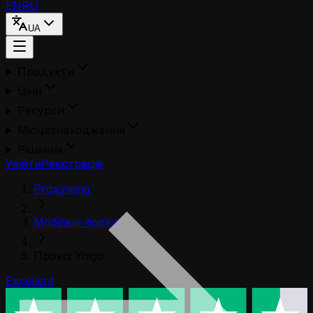
EN
RU
UA
Продукти
Ціни
Ресурси
Місцезнаходження
Рішення
Увійти
Реєстрація
Proxywing
Мобільні проксі
Проксі Yoigo
Excellent