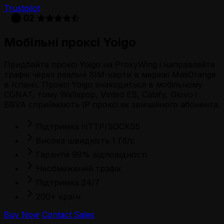
Trustpilot
Мобільні проксі
Yoigo
Придбайте проксі Yoigo на ProxyWing і направляйте
трафік через реальні SIM-карти в мережі MasOrange
в Іспанії. Проксі Yoigo знаходиться в мобільному
CGNAT, тому Wallapop, Vinted ES, Cabify, Glovo і
BBVA сприймають IP проксі як звичайного абонента.
Підтримка HTTP/SOCKS5
Висока швидкість 1 Гб/с
Гарантія 99% відповідності
Необмежений трафік
Підтримка 24/7
200+ країн
Buy Now
Contact Sales