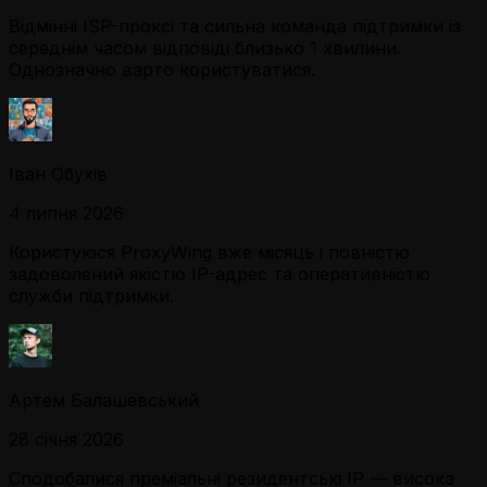
Відмінні ISP-проксі та сильна команда підтримки із
середнім часом відповіді близько 1 хвилини.
Однозначно варто користуватися.
Іван Обухів
4 липня 2026
Користуюся ProxyWing вже місяць і повністю
задоволений якістю IP-адрес та оперативністю
служби підтримки.
Артем Балашевський
28 січня 2026
Сподобалися преміальні резидентські IP — висока