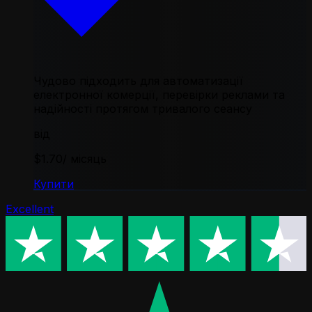
Чудово підходить для автоматизації
електронної комерції, перевірки реклами та
надійності протягом тривалого сеансу
від
$1.70
/ місяць
Купити
Excellent