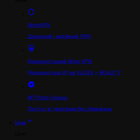
Інше
WingVPN
Швидкий і надійний VPN
Резидентський Wing VPN
Резидентські IP на VLESS + REALITY
MTProto Проксі
Доступ в телеграм без обмежень
Ціни
Ціни