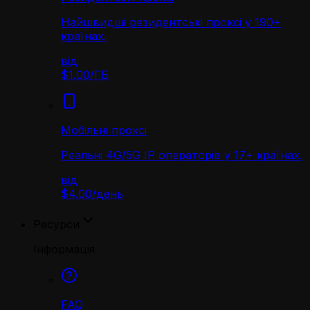
Найшвидші резидентські проксі у 190+
країнах.
від
$1.00
/
ГБ
Мобільні проксі
Реальні 4G/5G IP операторів у 17+ країнах.
від
$4.00
/
день
Ресурси
Інформація
FAQ