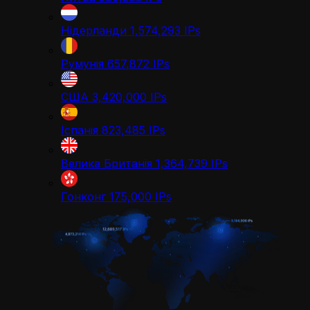
Нідерланди
1,574,293
IPs
Румунія
657,872
IPs
США
3,420,000
IPs
Іспанія
823,485
IPs
Велика Британія
1,364,739
IPs
Гонконг
175,000
IPs