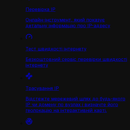
Перевірка IP
Онлайн-інструмент, який показує
детальну інформацію про IP-адресу
Тест швидкості інтернету
Безкоштовний сервіс перевірки швидкості
інтернету
Трасування IP
Відстежте мережевий шлях до будь-якого
IP чи домену по вузлах і визначте його
геолокацію на інтерактивній карті.