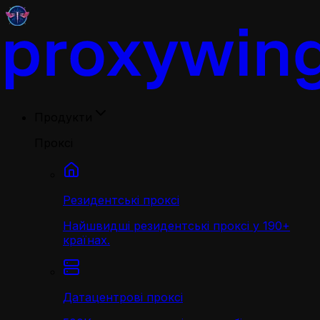
Продукти
Проксі
Резидентські проксі
Найшвидші резидентські проксі у 190+
країнах.
Датацентрові проксі