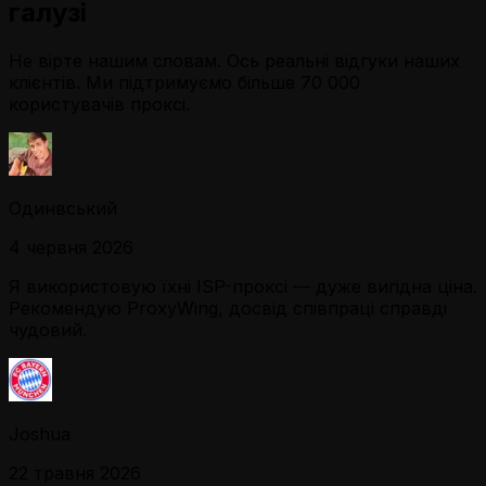
галузі
Не вірте нашим словам. Ось реальні відгуки наших
клієнтів. Ми підтримуємо більше 70 000
користувачів проксі.
Одинвський
4 червня 2026
Я використовую їхні ISP-проксі — дуже вигідна ціна.
Рекомендую ProxyWing, досвід співпраці справді
чудовий.
Joshua
22 травня 2026