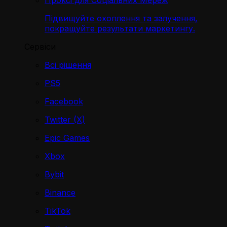
Проксі для Соціальних Мереж
Підвищуйте охоплення та залучення,
покращуйте результати маркетингу.
Сервіси
Всі рішення
PS5
Facebook
Twitter (X)
Epic Games
Xbox
Bybit
Binance
TikTok