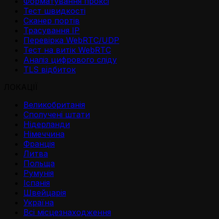
Форматування проксі
Тест швидкості
Сканер портів
Трасування IP
Перевірка WebRTC/UDP
Тест на витік WebRTC
Аналіз цифрового сліду
TLS відбиток
ЛОКАЦІЇ
Великобританія
Сполучені штати
Нідерланди
Німеччина
Франція
Литва
Польща
Румунія
Іспанія
Швейцарія
Україна
Всі місцезнаходження