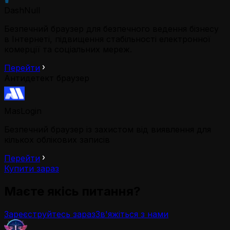
DashNull
Безпечний браузер для безпечного ведення бізнесу
в Інтернеті, підвищення стабільності електронної
комерції та соціальних мереж.
Перейти
Антидетект браузер
MasLogin
Безпечний браузер із захистом від виявлення для
кількох облікових записів
Перейти
Купити зараз
Маєте якісь питання?
Зареєструйтесь зараз
Зв'яжіться з нами