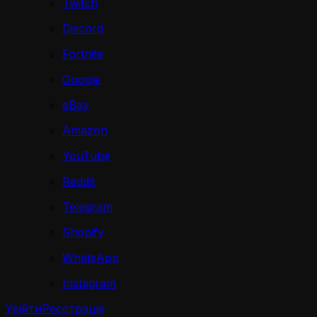
Twitch
Discord
Fortnite
Google
eBay
Amazon
YouTube
Reddit
Telegram
Shopify
WhatsApp
Instagram
Увійти
Реєстрація