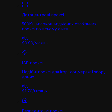
Датацентрові проксі
500K+ високошвидкісних стабільних
проксі по всьому світу.
від
$0.90
/
місяць
ISP проксі
Надійні проксі для ігор, соцмереж і збору
даних.
від
$1.70
/
місяць
Резидентські проксі