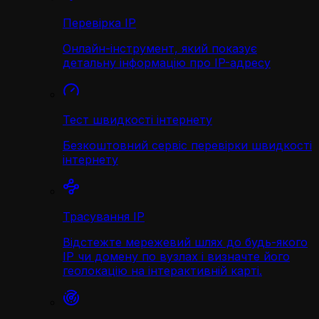
Перевірка IP
Онлайн-інструмент, який показує
детальну інформацію про IP-адресу
Тест швидкості інтернету
Безкоштовний сервіс перевірки швидкості
інтернету
Трасування IP
Відстежте мережевий шлях до будь-якого
IP чи домену по вузлах і визначте його
геолокацію на інтерактивній карті.