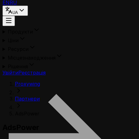
EN
RU
UA
Продукти
Ціни
Ресурси
Місцезнаходження
Рішення
Увійти
Реєстрація
Proxywing
Партнери
AdsPower
AdsPower