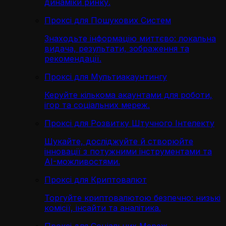
динаміки ринку.
Проксі для Пошукових Систем
Знаходьте інформацію миттєво: локальна
видача, результати, зображення та
рекомендації.
Проксі для Мультиакаунтингу
Керуйте кількома акаунтами для роботи,
ігор та соціальних мереж.
Проксі для Розвитку Штучного Інтелекту
Шукайте, досліджуйте й створюйте
інновації з потужними інструментами та
AI-можливостями.
Проксі для Криптовалют
Торгуйте криптовалютою безпечно: низькі
комісії, інсайти та аналітика.