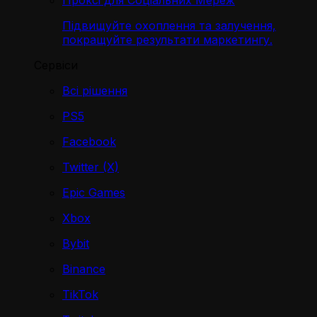
Проксі для Соціальних Мереж
Підвищуйте охоплення та залучення,
покращуйте результати маркетингу.
Сервіси
Всі рішення
PS5
Facebook
Twitter (X)
Epic Games
Xbox
Bybit
Binance
TikTok