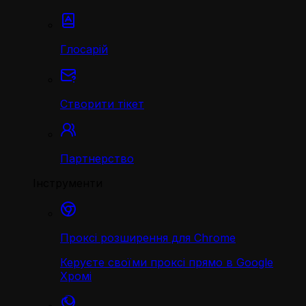
Глосарій
Створити тікет
Партнерство
Інструменти
Проксі розширення для Chrome
Керуєте своїми проксі прямо в Google
Хромі