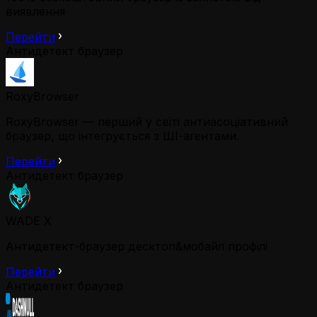
виявлення
Перейти
Антидетект браузер
RoxyBrowser
RoxyBrowser — перший у світі антиасоціативний
браузер, що інтегрується з ШІ-агентами.
Перейти
Антидетект браузер
WADE X
Антидетект-браузер десктоп&мобайл профілі
Перейти
Антидетект браузер