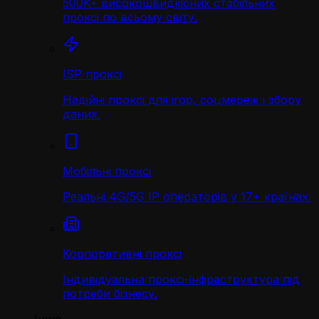
500K+ високошвидкісних стабільних
проксі по всьому світу.
ISP проксі
Надійні проксі для ігор, соцмереж і збору
даних.
Мобільні проксі
Реальні 4G/5G IP операторів у 17+ країнах.
Корпоративні проксі
Індивідуальна проксі-інфраструктура під
потреби бізнесу.