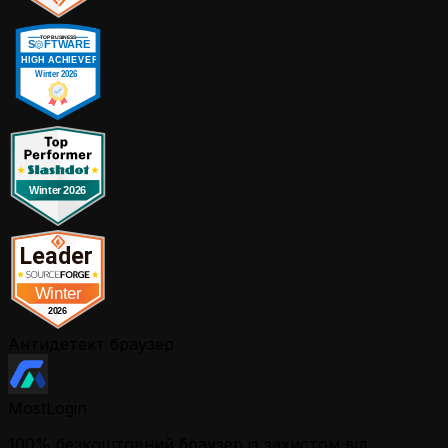
Антидетект браузер
MostLogin
100% безкоштовний браузер із захистом від