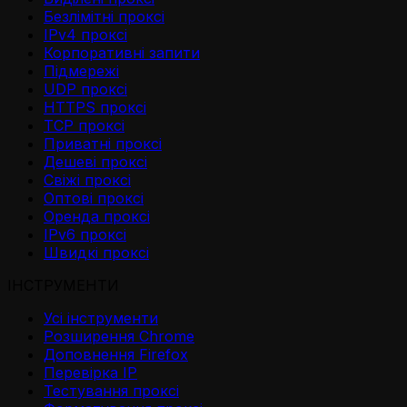
Безлімітні проксі
IPv4 проксі
Корпоративні запити
Підмережі
UDP проксі
HTTPS проксі
TCP проксі
Приватні проксі
Дешеві проксі
Свіжі проксі
Оптові проксі
Оренда проксі
IPv6 проксі
Швидкі проксі
ІНСТРУМЕНТИ
Усі інструменти
Розширення Chrome
Доповнення Firefox
Перевірка IP
Тестування проксі