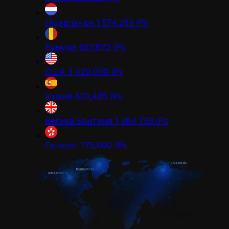
Нідерланди
1,574,293
IPs
Румунія
657,872
IPs
США
3,420,000
IPs
Іспанія
823,485
IPs
Велика Британія
1,364,739
IPs
Гонконг
175,000
IPs