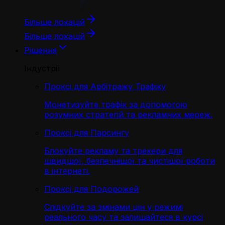
Більше локацій
Більше локацій
Рішення
Індустрії
Проксі для Арбітражу Трафіку
Монетизуйте трафік за допомогою
розумних стратегій та рекламних мереж.
Проксі для Парсингу
Блокуйте рекламу та трекери для
швидшої, безпечнішої та чистішої роботи
в інтернеті.
Проксі для Подорожей
Слідкуйте за змінами цін у режимі
реального часу та залишайтеся в курсі