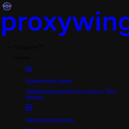
Продукти
Проксі
Резидентські проксі
Найшвидші резидентські проксі у 190+
країнах.
Датацентрові проксі