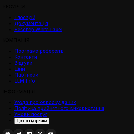
РЕСУРСИ
Глосарій
Документація
Реселер White Label
КОМПАНІЯ
Програма рефералів
Контакти
Відгуки
Ціни
Партнери
LLM Info
ІНФОРМАЦІЯ
Угода про обробку даних
Політика прийнятного використання
Умови послуг
Центр підтримки