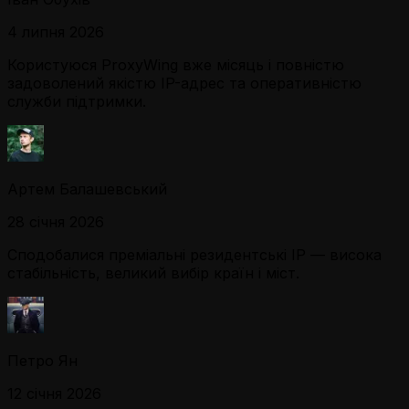
4 липня 2026
Користуюся ProxyWing вже місяць і повністю
задоволений якістю IP-адрес та оперативністю
служби підтримки.
Артем Балашевський
28 січня 2026
Сподобалися преміальні резидентські IP — висока
стабільність, великий вибір країн і міст.
Петро Ян
12 січня 2026