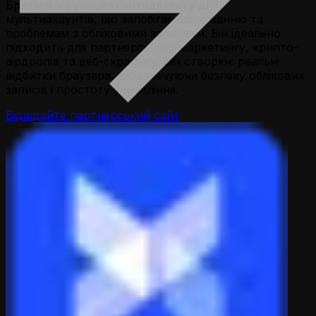
Браузер з функцією антидетекту для
мультиакаунтів, що запобігає блокуванню та
проблемам з обліковими записами. Він ідеально
підходить для партнерського маркетингу, крипто-
аірдропів та веб-скрапінгу. Він створює реальні
відбитки браузера, забезпечуючи безпеку облікових
записів і простоту управління.
Відвідайте партнерський сайт