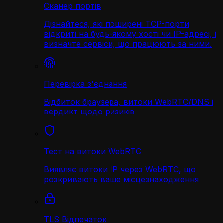
Сканер портів
Дізнайтеся, які поширені TCP-порти
відкриті на будь-якому хості чи IP-адресі, і
визначте сервіси, що працюють за ними.
Перевірка з'єднання
Відбиток браузера, витоки WebRTC/DNS і
вердикт щодо ризиків
Тест на витоки WebRTC
Виявляє витоки IP через WebRTC, що
розкривають ваше місцезнаходження
TLS Відпечаток