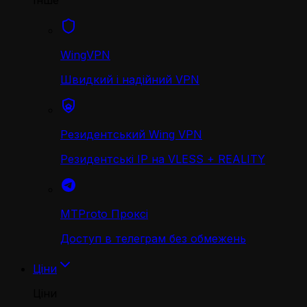
Інше
WingVPN
Швидкий і надійний VPN
Резидентський Wing VPN
Резидентські IP на VLESS + REALITY
MTProto Проксі
Доступ в телеграм без обмежень
Ціни
Ціни