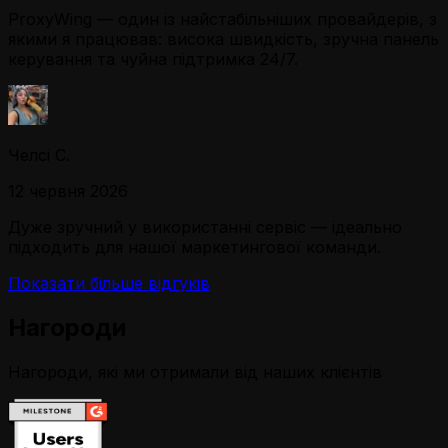
ProxyWing — один із найстабільніших провайдерів, з
якими я працював: висока швидкість, зручна панель
керування та чуйна підтримка 24/7.
Челсі С.
12 червня 2026
Дуже зручний у використанні сервіс — ідеально
підходить для нашої маркетингової команди.
Показати більше відгуків
Нагороди
Нагороди, які ми отримали від наших клієнтів