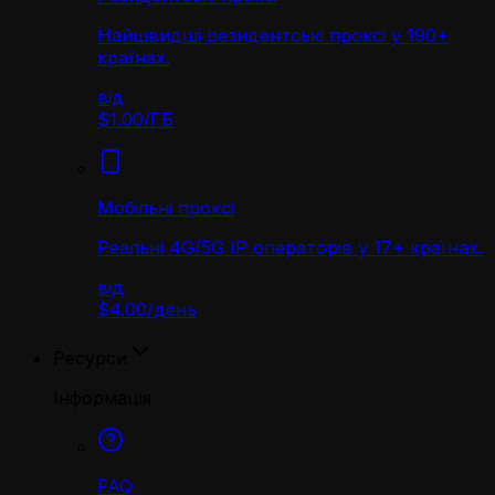
Найшвидші резидентські проксі у 190+
країнах.
від
$1.00
/
ГБ
Мобільні проксі
Реальні 4G/5G IP операторів у 17+ країнах.
від
$4.00
/
день
Ресурси
Інформація
FAQ