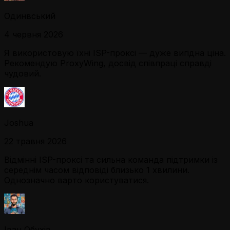
Одинвський
4 червня 2026
Я використовую їхні ISP-проксі — дуже вигідна ціна.
Рекомендую ProxyWing, досвід співпраці справді
чудовий.
Joshua
22 травня 2026
Відмінні ISP-проксі та сильна команда підтримки із
середнім часом відповіді близько 1 хвилини.
Однозначно варто користуватися.
Іван Обухів