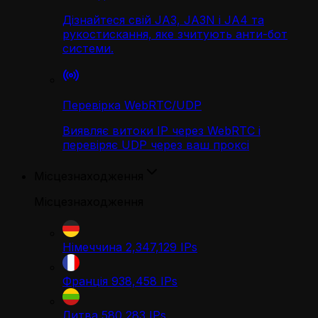
Дізнайтеся свій JA3, JA3N і JA4 та
рукостискання, яке зчитують анти-бот
системи.
Перевірка WebRTC/UDP
Виявляє витоки IP через WebRTC і
перевіряє UDP через ваш проксі
Місцезнаходження
Місцезнаходження
Німеччина
2,347,129
IPs
Франція
938,458
IPs
Литва
580,283
IPs