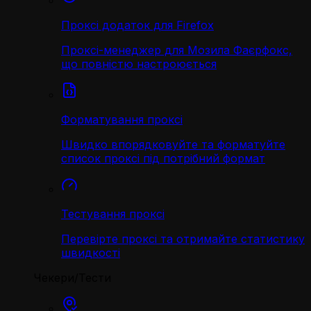
Проксі додаток для Firefox
Проксі-менеджер для Мозила Фаєрфокс,
що повністю настроюється
Форматування проксі
Швидко впорядковуйте та форматуйте
список проксі під потрібний формат
Тестування проксі
Перевірте проксі та отримайте статистику
швидкості
Чекери/Тести