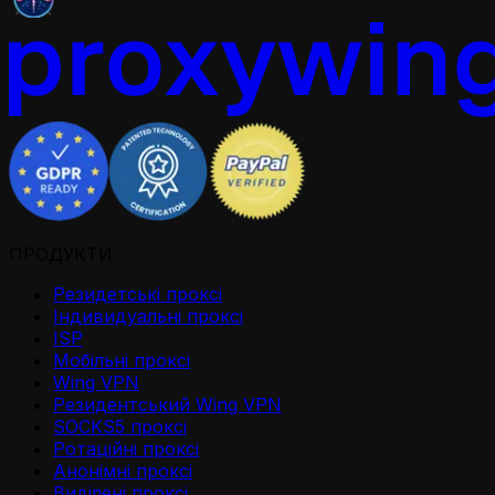
ПРОДУКТИ
Резидетськi проксi
Iндивидуальнi проксi
ISP
Мобільні проксі
Wing VPN
Резидентський Wing VPN
SOCKS5 проксі
Ротаційні проксі
Анонімні проксі
Виділені проксі