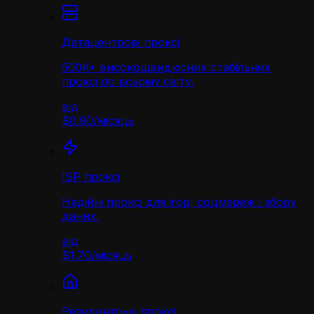
Датацентрові проксі
500K+ високошвидкісних стабільних
проксі по всьому світу.
від
$0.90
/
місяць
ISP проксі
Надійні проксі для ігор, соцмереж і збору
даних.
від
$1.70
/
місяць
Резидентські проксі