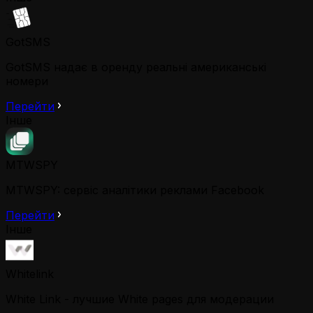
GotSMS
GotSMS надає в оренду реальні американські
номери
Перейти
Інше
MTWSPY
MTWSPY: сервіс аналітики реклами Facebook
Перейти
Інше
Whitelink
White Link - лучшие White pages для модерации