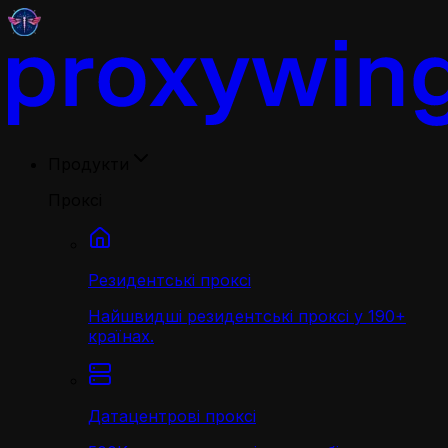
Продукти
Проксі
Резидентські проксі
Найшвидші резидентські проксі у 190+
країнах.
Датацентрові проксі