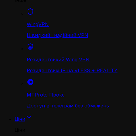
Інше
WingVPN
Швидкий і надійний VPN
Резидентський Wing VPN
Резидентські IP на VLESS + REALITY
MTProto Проксі
Доступ в телеграм без обмежень
Ціни
Ціни