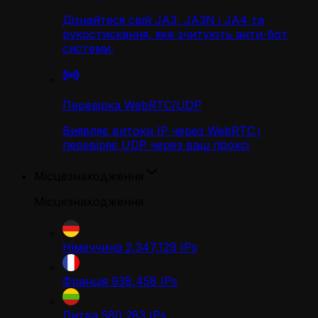
Дізнайтеся свій JA3, JA3N і JA4 та
рукостискання, яке зчитують анти-бот
системи.
Перевірка WebRTC/UDP
Виявляє витоки IP через WebRTC і
перевіряє UDP через ваш проксі
Місцезнаходження
Місцезнаходження
Німеччина
2,347,129
IPs
Франція
938,458
IPs
Литва
580,283
IPs