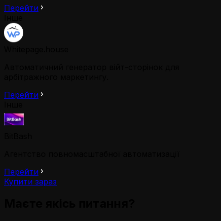
Перейти
Інше
Whitepage.house
Автоматичний генератор війт-сторінок для
арбітражного маркетингу.
Перейти
Інше
BitBash
Агентство повномасштабної автоматизації
Перейти
Купити зараз
Маєте якісь питання?