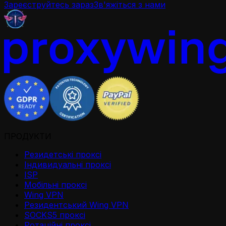
Зареєструйтесь зараз
Зв'яжіться з нами
ПРОДУКТИ
Резидетськi проксi
Iндивидуальнi проксi
ISP
Мобільні проксі
Wing VPN
Резидентський Wing VPN
SOCKS5 проксі
Ротаційні проксі