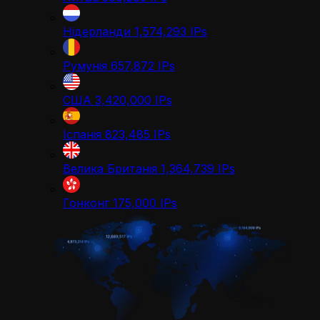
Нідерланди
1,574,293
IPs
Румунія
657,872
IPs
США
3,420,000
IPs
Іспанія
823,485
IPs
Велика Британія
1,364,739
IPs
Гонконг
175,000
IPs