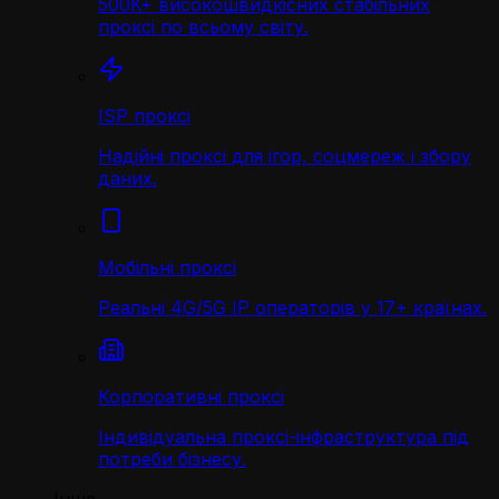
500K+ високошвидкісних стабільних
проксі по всьому світу.
ISP проксі
Надійні проксі для ігор, соцмереж і збору
даних.
Мобільні проксі
Реальні 4G/5G IP операторів у 17+ країнах.
Корпоративні проксі
Індивідуальна проксі-інфраструктура під
потреби бізнесу.