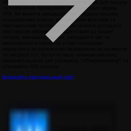
AffWebsite – це ваша надійна платформа для пошуку
та порівняння перевірених партнерських мереж
CPA. Ви можете заощадити час завдяки нашому
розширеному списку, розширеним фільтрам та
партнерським пропозиціям. Ви можете дослідити
партнерські мережі CPA, адаптовані до ваших
потреб, зменшити ризики, заощадити час та
максимізувати заробіток у партнерському
маркетингу за допомогою перевірених інструментів
та ресурсів тут. Купуйте нашу преміум-рекламу,
використовуючи цей промокод “Affwebsitepwing”, та
отримайте 10% знижку.
Відвідайте партнерський сайт