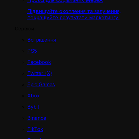
Проксі для Соціальних Мереж
Підвищуйте охоплення та залучення,
покращуйте результати маркетингу.
Сервіси
Всі рішення
PS5
Facebook
Twitter (X)
Epic Games
Xbox
Bybit
Binance
TikTok