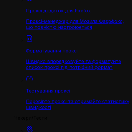
Проксі додаток для Firefox
Проксі-менеджер для Мозила Фаєрфокс,
що повністю настроюється
Форматування проксі
Швидко впорядковуйте та форматуйте
список проксі під потрібний формат
Тестування проксі
Перевірте проксі та отримайте статистику
швидкості
Чекери/Тести