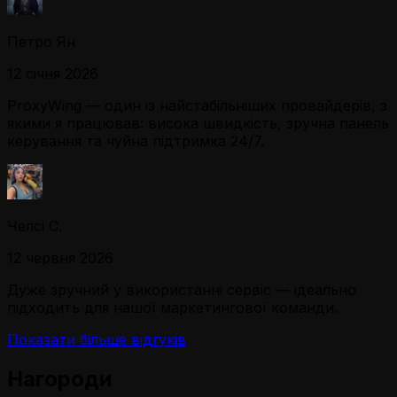
Петро Ян
12 січня 2026
ProxyWing — один із найстабільніших провайдерів, з
якими я працював: висока швидкість, зручна панель
керування та чуйна підтримка 24/7.
Челсі С.
12 червня 2026
Дуже зручний у використанні сервіс — ідеально
підходить для нашої маркетингової команди.
Показати більше відгуків
Нагороди