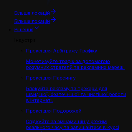
Більше локацій
Більше локацій
Рішення
Індустрії
Проксі для Арбітражу Трафіку
Монетизуйте трафік за допомогою
розумних стратегій та рекламних мереж.
Проксі для Парсингу
Блокуйте рекламу та трекери для
швидшої, безпечнішої та чистішої роботи
в інтернеті.
Проксі для Подорожей
Слідкуйте за змінами цін у режимі
реального часу та залишайтеся в курсі