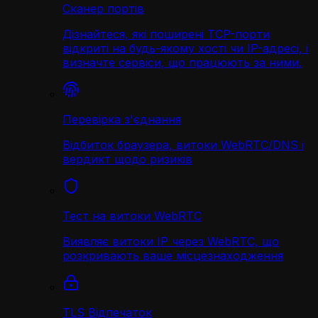
Сканер портів
Дізнайтеся, які поширені TCP-порти
відкриті на будь-якому хості чи IP-адресі, і
визначте сервіси, що працюють за ними.
Перевірка з'єднання
Відбиток браузера, витоки WebRTC/DNS і
вердикт щодо ризиків
Тест на витоки WebRTC
Виявляє витоки IP через WebRTC, що
розкривають ваше місцезнаходження
TLS Відпечаток