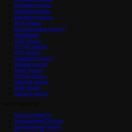
Анонімні проксі
Виділені проксі
Безлімітні проксі
IPv4 проксі
Корпоративні запити
Підмережі
UDP проксі
HTTPS проксі
TCP проксі
Приватні проксі
Дешеві проксі
Свіжі проксі
Оптові проксі
Оренда проксі
IPv6 проксі
Швидкі проксі
ІНСТРУМЕНТИ
Усі інструменти
Розширення Chrome
Доповнення Firefox