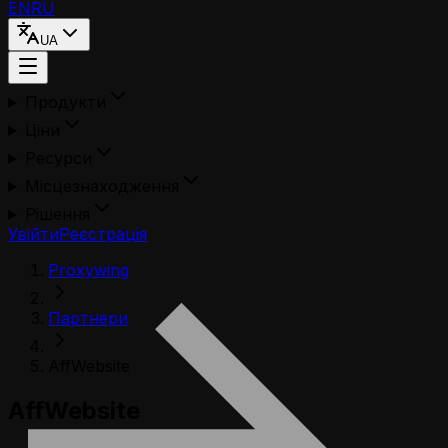
EN
RU
UA
Продукти
Ціни
Ресурси
Місцезнаходження
Рішення
Увійти
Реєстрація
Proxywing
Партнери
AffWebsite
AffWebsite