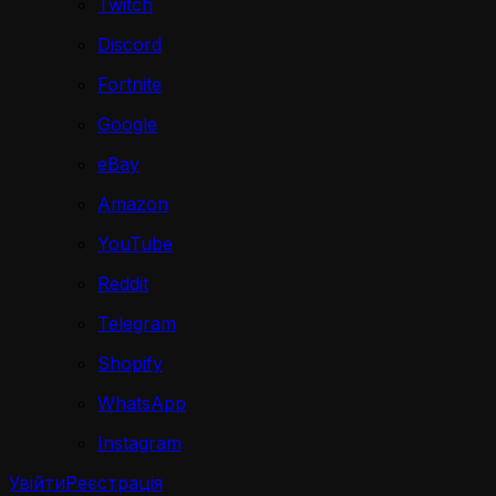
Twitch
Discord
Fortnite
Google
eBay
Amazon
YouTube
Reddit
Telegram
Shopify
WhatsApp
Instagram
Увійти
Реєстрація