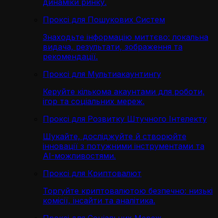
динаміки ринку.
Проксі для Пошукових Систем
Знаходьте інформацію миттєво: локальна
видача, результати, зображення та
рекомендації.
Проксі для Мультиакаунтингу
Керуйте кількома акаунтами для роботи,
ігор та соціальних мереж.
Проксі для Розвитку Штучного Інтелекту
Шукайте, досліджуйте й створюйте
інновації з потужними інструментами та
AI-можливостями.
Проксі для Криптовалют
Торгуйте криптовалютою безпечно: низькі
комісії, інсайти та аналітика.