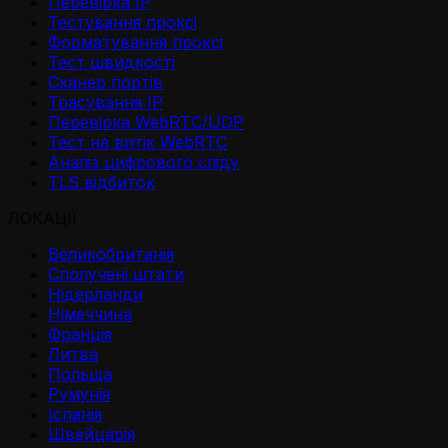
Перевірка IP
Тестування проксі
Форматування проксі
Тест швидкості
Сканер портів
Трасування IP
Перевірка WebRTC/UDP
Тест на витік WebRTC
Аналіз цифрового сліду
TLS відбиток
ЛОКАЦІЇ
Великобританія
Сполучені штати
Нідерланди
Німеччина
Франція
Литва
Польща
Румунія
Іспанія
Швейцарія