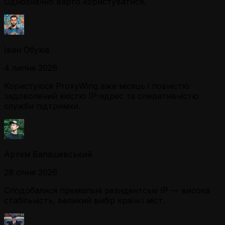
Однозначно варто користуватися.
Іван Обухів
4 липня 2026
Користуюся ProxyWing вже місяць і повністю
задоволений якістю IP-адрес та оперативністю
служби підтримки.
Артем Балашевський
28 січня 2026
Сподобалися преміальні резидентські IP — висока
стабільність, великий вибір країн і міст.