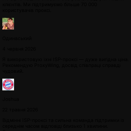
клієнтів. Ми підтримуємо більше 70 000
користувачів проксі.
Одинвський
4 червня 2026
Я використовую їхні ISP-проксі — дуже вигідна ціна.
Рекомендую ProxyWing, досвід співпраці справді
чудовий.
Joshua
22 травня 2026
Відмінні ISP-проксі та сильна команда підтримки із
середнім часом відповіді близько 1 хвилини.