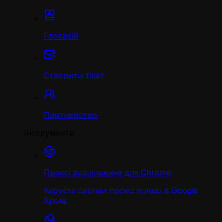
Глосарій
Створити тікет
Партнерство
Інструменти
Проксі розширення для Chrome
Керуєте своїми проксі прямо в Google
Хромі