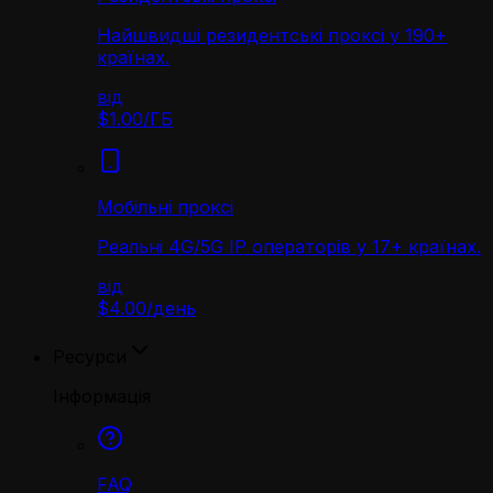
Найшвидші резидентські проксі у 190+
країнах.
від
$1.00
/
ГБ
Мобільні проксі
Реальні 4G/5G IP операторів у 17+ країнах.
від
$4.00
/
день
Ресурси
Інформація
FAQ