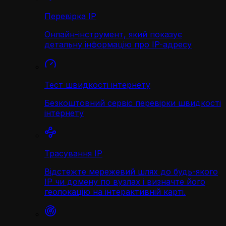
Перевірка IP
Онлайн-інструмент, який показує
детальну інформацію про IP-адресу
Тест швидкості інтернету
Безкоштовний сервіс перевірки швидкості
інтернету
Трасування IP
Відстежте мережевий шлях до будь-якого
IP чи домену по вузлах і визначте його
геолокацію на інтерактивній карті.