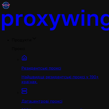
Продукти
Проксі
Резидентські проксі
Найшвидші резидентські проксі у 190+
країнах.
Датацентрові проксі