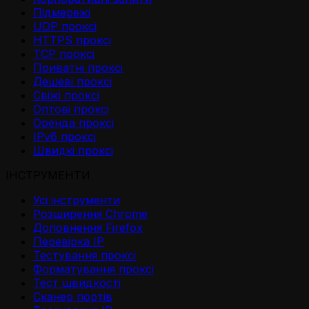
Підмережі
UDP проксі
HTTPS проксі
TCP проксі
Приватні проксі
Дешеві проксі
Свіжі проксі
Оптові проксі
Оренда проксі
IPv6 проксі
Швидкі проксі
ІНСТРУМЕНТИ
Усі інструменти
Розширення Chrome
Доповнення Firefox
Перевірка IP
Тестування проксі
Форматування проксі
Тест швидкості
Сканер портів