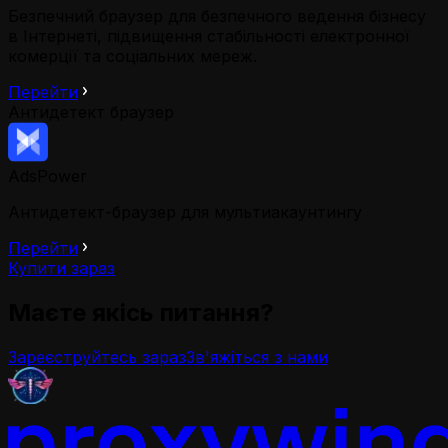
Безпечний браузер для безпечного ведення бізнесу
в Інтернеті, підвищення стабільності електронної
комерції та соціальних мереж.
Перейти
Антидетект браузер
AdsPower
Антидетект-браузер для мультиакаунтингу
Перейти
Купити зараз
Маєте якісь питання?
Зареєструйтесь зараз
Зв'яжіться з нами