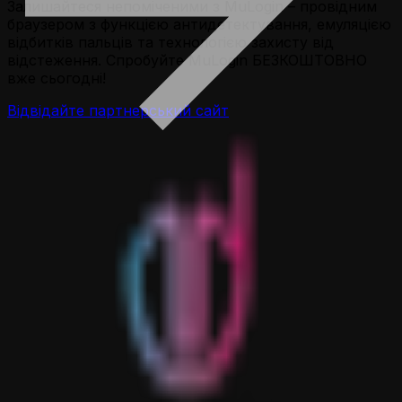
Залишайтеся непоміченими з MuLogin – провідним
браузером з функцією антидетектування, емуляцією
відбитків пальців та технологією захисту від
відстеження. Спробуйте MuLogin БЕЗКОШТОВНО
вже сьогодні!
Відвідайте партнерський сайт