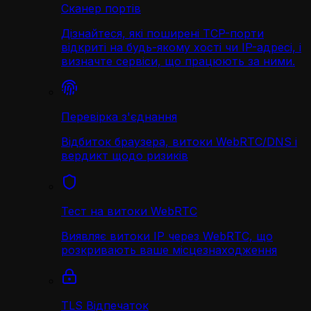
Сканер портів
Дізнайтеся, які поширені TCP-порти
відкриті на будь-якому хості чи IP-адресі, і
визначте сервіси, що працюють за ними.
Перевірка з'єднання
Відбиток браузера, витоки WebRTC/DNS і
вердикт щодо ризиків
Тест на витоки WebRTC
Виявляє витоки IP через WebRTC, що
розкривають ваше місцезнаходження
TLS Відпечаток