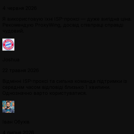
4 червня 2026
Я використовую їхні ISP-проксі — дуже вигідна ціна.
Рекомендую ProxyWing, досвід співпраці справді
чудовий.
Joshua
22 травня 2026
Відмінні ISP-проксі та сильна команда підтримки із
середнім часом відповіді близько 1 хвилини.
Однозначно варто користуватися.
Іван Обухів
4 липня 2026