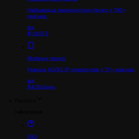
Найшвидші резидентські проксі у 190+
країнах.
від
$1.00
/
ГБ
Мобільні проксі
Реальні 4G/5G IP операторів у 17+ країнах.
від
$4.00
/
день
Ресурси
Інформація
FAQ