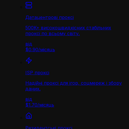
Датацентрові проксі
500K+ високошвидкісних стабільних
проксі по всьому світу.
від
$0.90
/
місяць
ISP проксі
Надійні проксі для ігор, соцмереж і збору
даних.
від
$1.70
/
місяць
Резидентські проксі