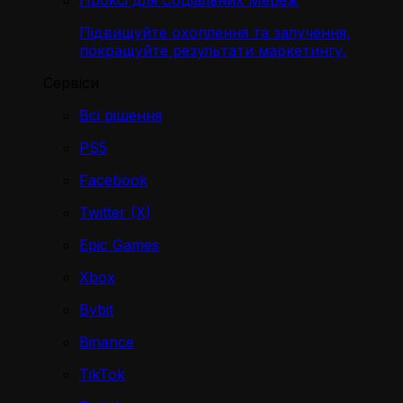
Проксі для Соціальних Мереж
Підвищуйте охоплення та залучення,
покращуйте результати маркетингу.
Сервіси
Всі рішення
PS5
Facebook
Twitter (X)
Epic Games
Xbox
Bybit
Binance
TikTok