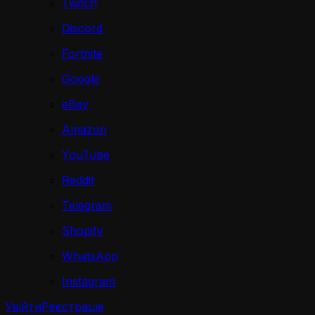
Twitch
Discord
Fortnite
Google
eBay
Amazon
YouTube
Reddit
Telegram
Shopify
WhatsApp
Instagram
Увійти
Реєстрація