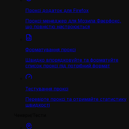
Проксі додаток для Firefox
Проксі-менеджер для Мозила Фаєрфокс,
що повністю настроюється
Форматування проксі
Швидко впорядковуйте та форматуйте
список проксі під потрібний формат
Тестування проксі
Перевірте проксі та отримайте статистику
швидкості
Чекери/Тести