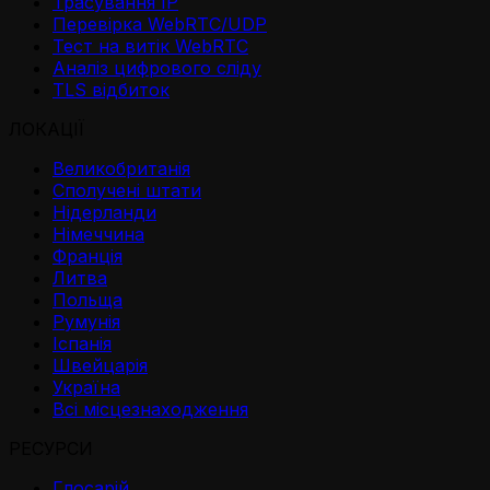
Трасування IP
Перевірка WebRTC/UDP
Тест на витік WebRTC
Аналіз цифрового сліду
TLS відбиток
ЛОКАЦІЇ
Великобританія
Сполучені штати
Нідерланди
Німеччина
Франція
Литва
Польща
Румунія
Іспанія
Швейцарія
Україна
Всі місцезнаходження
РЕСУРСИ
Глосарій