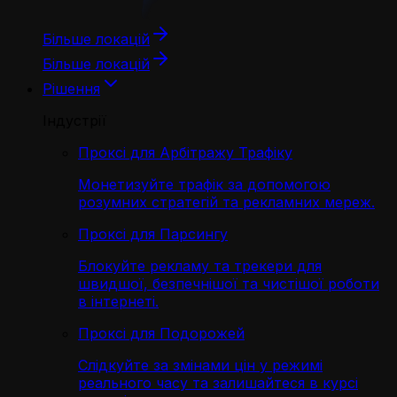
Більше локацій
Більше локацій
Рішення
Індустрії
Проксі для Арбітражу Трафіку
Монетизуйте трафік за допомогою
розумних стратегій та рекламних мереж.
Проксі для Парсингу
Блокуйте рекламу та трекери для
швидшої, безпечнішої та чистішої роботи
в інтернеті.
Проксі для Подорожей
Слідкуйте за змінами цін у режимі
реального часу та залишайтеся в курсі