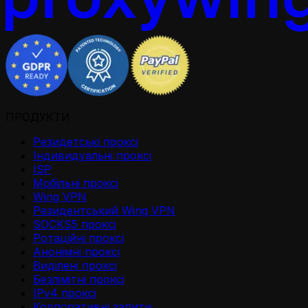
ПРОДУКТИ
Резидетськi проксi
Iндивидуальнi проксi
ISP
Мобільні проксі
Wing VPN
Резидентський Wing VPN
SOCKS5 проксі
Ротаційні проксі
Анонімні проксі
Виділені проксі
Безлімітні проксі
IPv4 проксі
Корпоративні запити