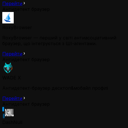
Перейти
Антидетект браузер
RoxyBrowser
RoxyBrowser — перший у світі антиасоціативний
браузер, що інтегрується з ШІ-агентами.
Перейти
Антидетект браузер
WADE X
Антидетект-браузер десктоп&мобайл профілі
Перейти
Антидетект браузер
DashNull