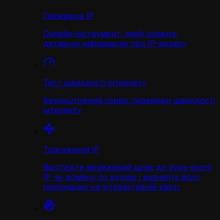
Перевірка IP
Онлайн-інструмент, який показує
детальну інформацію про IP-адресу
Тест швидкості інтернету
Безкоштовний сервіс перевірки швидкості
інтернету
Трасування IP
Відстежте мережевий шлях до будь-якого
IP чи домену по вузлах і визначте його
геолокацію на інтерактивній карті.