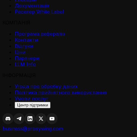
Документація
Реселер White Label
КОМПАНІЯ
Програма рефералів
Контакти
Відгуки
Ціни
Партнери
LLM Info
ІНФОРМАЦІЯ
Угода про обробку даних
Політика прийнятного використання
Умови послуг
Центр підтримки
business@proxywing.com