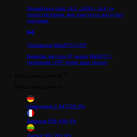
Дізнайтеся свій JA3, JA3N і JA4 та
рукостискання, яке зчитують анти-бот
системи.
Перевірка WebRTC/UDP
Виявляє витоки IP через WebRTC і
перевіряє UDP через ваш проксі
Місцезнаходження
Місцезнаходження
Німеччина
2,347,129
IPs
Франція
938,458
IPs
Литва
580,283
IPs