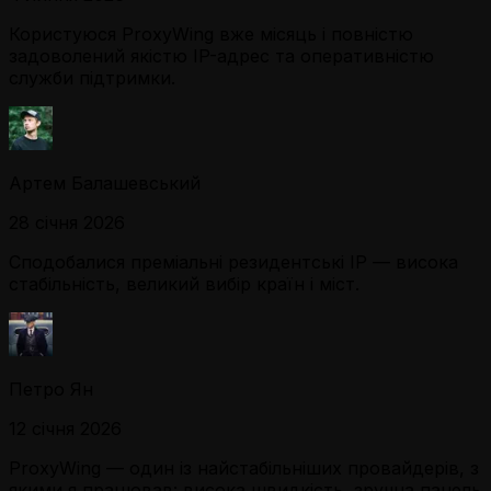
Користуюся ProxyWing вже місяць і повністю
задоволений якістю IP-адрес та оперативністю
служби підтримки.
Артем Балашевський
28 січня 2026
Сподобалися преміальні резидентські IP — висока
стабільність, великий вибір країн і міст.
Петро Ян
12 січня 2026
ProxyWing — один із найстабільніших провайдерів, з
якими я працював: висока швидкість, зручна панель