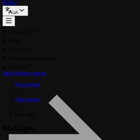
EN
RU
UA
Продукти
Ціни
Ресурси
Місцезнаходження
Рішення
Увійти
Реєстрація
Proxywing
Партнери
MuLogin
MuLogin