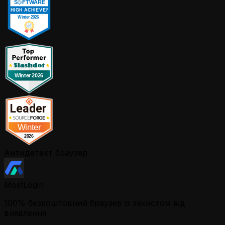
Антидетект браузер
MostLogin
100% безкоштовний браузер із захистом від
виявлення