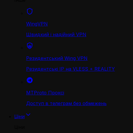
Інше
WingVPN
Швидкий і надійний VPN
Резидентський Wing VPN
Резидентські IP на VLESS + REALITY
MTProto Проксі
Доступ в телеграм без обмежень
Ціни
Ціни