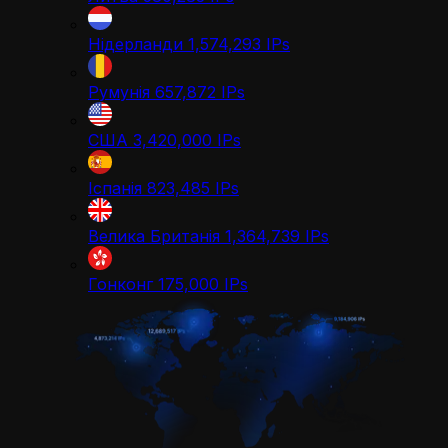
Нідерланди
1,574,293
IPs
Румунія
657,872
IPs
США
3,420,000
IPs
Іспанія
823,485
IPs
Велика Британія
1,364,739
IPs
Гонконг
175,000
IPs