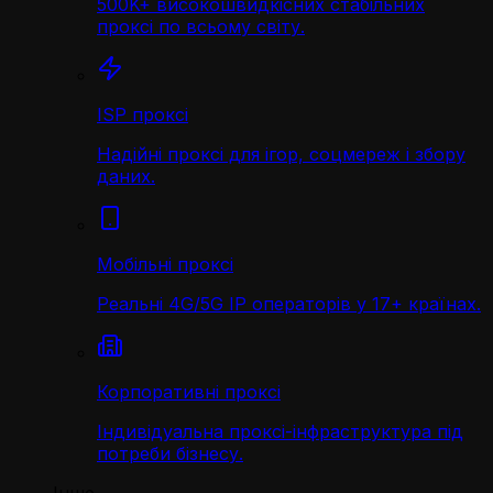
500K+ високошвидкісних стабільних
проксі по всьому світу.
ISP проксі
Надійні проксі для ігор, соцмереж і збору
даних.
Мобільні проксі
Реальні 4G/5G IP операторів у 17+ країнах.
Корпоративні проксі
Індивідуальна проксі-інфраструктура під
потреби бізнесу.