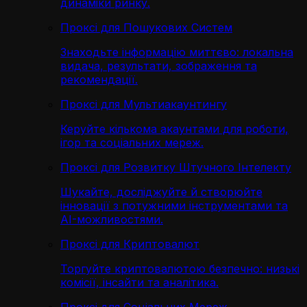
динаміки ринку.
Проксі для Пошукових Систем
Знаходьте інформацію миттєво: локальна
видача, результати, зображення та
рекомендації.
Проксі для Мультиакаунтингу
Керуйте кількома акаунтами для роботи,
ігор та соціальних мереж.
Проксі для Розвитку Штучного Інтелекту
Шукайте, досліджуйте й створюйте
інновації з потужними інструментами та
AI-можливостями.
Проксі для Криптовалют
Торгуйте криптовалютою безпечно: низькі
комісії, інсайти та аналітика.