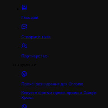
Глосарій
Створити тікет
Партнерство
Інструменти
Проксі розширення для Chrome
Керуєте своїми проксі прямо в Google
Хромі