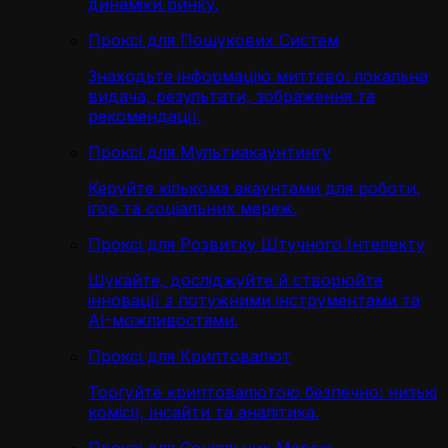
динаміки ринку.
Проксі для Пошукових Систем
Знаходьте інформацію миттєво: локальна
видача, результати, зображення та
рекомендації.
Проксі для Мультиакаунтингу
Керуйте кількома акаунтами для роботи,
ігор та соціальних мереж.
Проксі для Розвитку Штучного Інтелекту
Шукайте, досліджуйте й створюйте
інновації з потужними інструментами та
AI-можливостями.
Проксі для Криптовалют
Торгуйте криптовалютою безпечно: низькі
комісії, інсайти та аналітика.