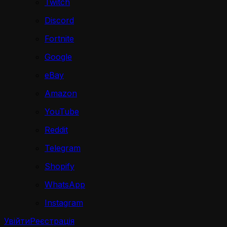
Twitch
Discord
Fortnite
Google
eBay
Amazon
YouTube
Reddit
Telegram
Shopify
WhatsApp
Instagram
Увійти
Реєстрація