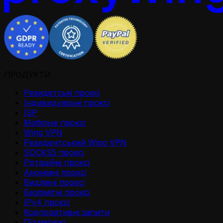
ПРОДУКТИ
Резидетськi проксi
Iндивидуальнi проксi
ISP
Мобільні проксі
Wing VPN
Резидентський Wing VPN
SOCKS5 проксі
Ротаційні проксі
Анонімні проксі
Виділені проксі
Безлімітні проксі
IPv4 проксі
Корпоративні запити
Підмережі