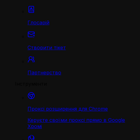
Глосарій
Створити тікет
Партнерство
Інструменти
Проксі розширення для Chrome
Керуєте своїми проксі прямо в Google
Хромі