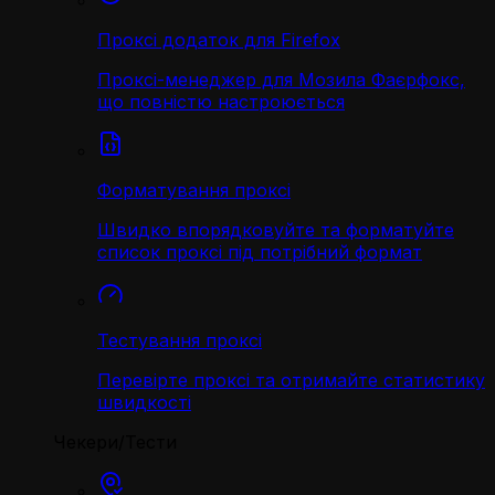
Проксі додаток для Firefox
Проксі-менеджер для Мозила Фаєрфокс,
що повністю настроюється
Форматування проксі
Швидко впорядковуйте та форматуйте
список проксі під потрібний формат
Тестування проксі
Перевірте проксі та отримайте статистику
швидкості
Чекери/Тести