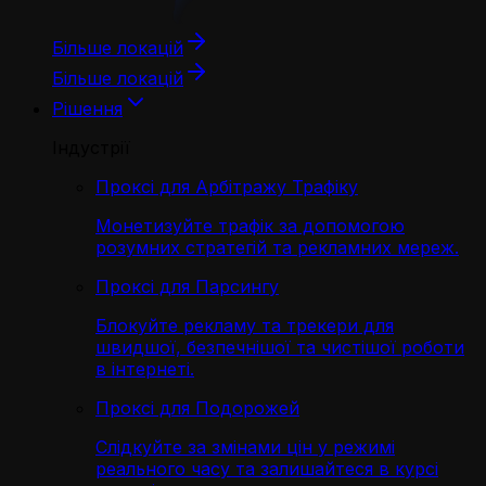
Більше локацій
Більше локацій
Рішення
Індустрії
Проксі для Арбітражу Трафіку
Монетизуйте трафік за допомогою
розумних стратегій та рекламних мереж.
Проксі для Парсингу
Блокуйте рекламу та трекери для
швидшої, безпечнішої та чистішої роботи
в інтернеті.
Проксі для Подорожей
Слідкуйте за змінами цін у режимі
реального часу та залишайтеся в курсі