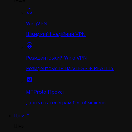
Інше
WingVPN
Швидкий і надійний VPN
Резидентський Wing VPN
Резидентські IP на VLESS + REALITY
MTProto Проксі
Доступ в телеграм без обмежень
Ціни
Ціни