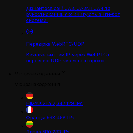
Дізнайтеся свій JA3, JA3N і JA4 та
рукостискання, яке зчитують анти-бот
системи.
Перевірка WebRTC/UDP
Виявляє витоки IP через WebRTC і
перевіряє UDP через ваш проксі
Місцезнаходження
Місцезнаходження
Німеччина
2,347,129
IPs
Франція
938,458
IPs
Литва
580,283
IPs