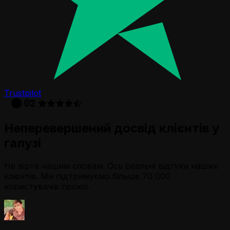
Trustpilot
Неперевершений досвід клієнтів у
галузі
Не вірте нашим словам. Ось реальні відгуки наших
клієнтів. Ми підтримуємо більше 70 000
користувачів проксі.