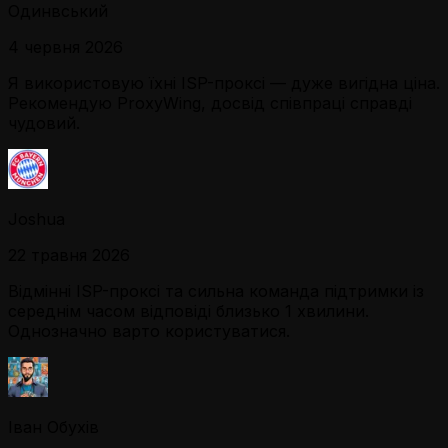
Одинвський
4 червня 2026
Я використовую їхні ISP-проксі — дуже вигідна ціна.
Рекомендую ProxyWing, досвід співпраці справді
чудовий.
Joshua
22 травня 2026
Відмінні ISP-проксі та сильна команда підтримки із
середнім часом відповіді близько 1 хвилини.
Однозначно варто користуватися.
Іван Обухів