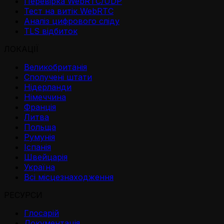
Перевірка WebRTC/UDP
Тест на витік WebRTC
Аналіз цифрового сліду
TLS відбиток
ЛОКАЦІЇ
Великобританія
Сполучені штати
Нідерланди
Німеччина
Франція
Литва
Польща
Румунія
Іспанія
Швейцарія
Україна
Всі місцезнаходження
РЕСУРСИ
Глосарій
Документація