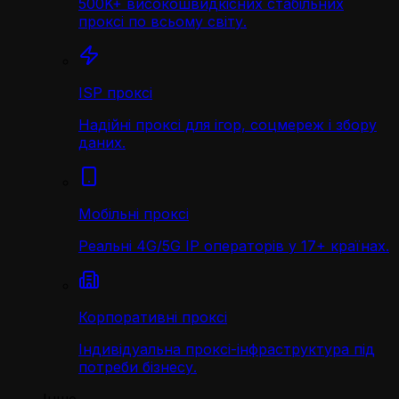
500K+ високошвидкісних стабільних
проксі по всьому світу.
ISP проксі
Надійні проксі для ігор, соцмереж і збору
даних.
Мобільні проксі
Реальні 4G/5G IP операторів у 17+ країнах.
Корпоративні проксі
Індивідуальна проксі-інфраструктура під
потреби бізнесу.