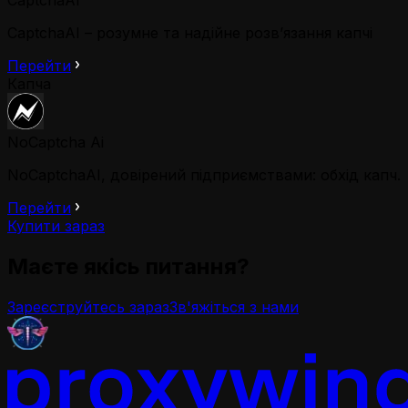
CaptchaAI – розумне та надійне розв’язання капчі
Перейти
Капча
NoCaptcha Ai
NoCaptchaAI, довірений підприємствами: обхід капч.
Перейти
Купити зараз
Маєте якісь питання?
Зареєструйтесь зараз
Зв'яжіться з нами