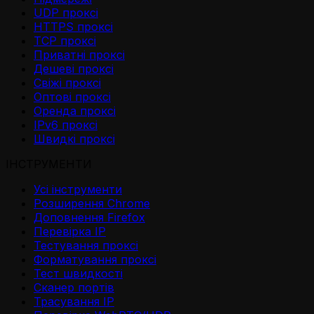
UDP проксі
HTTPS проксі
TCP проксі
Приватні проксі
Дешеві проксі
Свіжі проксі
Оптові проксі
Оренда проксі
IPv6 проксі
Швидкі проксі
ІНСТРУМЕНТИ
Усі інструменти
Розширення Chrome
Доповнення Firefox
Перевірка IP
Тестування проксі
Форматування проксі
Тест швидкості
Сканер портів
Трасування IP