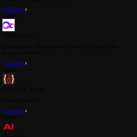
Перейти
Капча
OMOcaptcha
Omocaptcha - автоматизована платформа для
вирішення капч
Перейти
Капча
CAPTCHA Solver
Captcha solving
Перейти
Капча
CaptchaAI