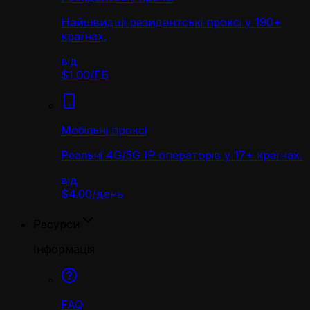
Найшвидші резидентські проксі у 190+
країнах.
від
$1.00
/
ГБ
Мобільні проксі
Реальні 4G/5G IP операторів у 17+ країнах.
від
$4.00
/
день
Ресурси
Інформація
FAQ