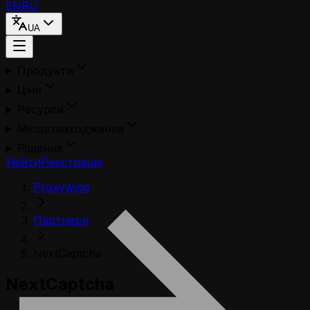
EN
RU
UA
Продукти
Ціни
Ресурси
Місцезнаходження
Рішення
Увійти
Реєстрація
Proxywing
Партнери
NextCaptcha
NextCaptcha