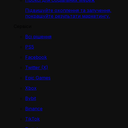
Проксі для Соціальних Мереж
Підвищуйте охоплення та залучення,
покращуйте результати маркетингу.
Сервіси
Всі рішення
PS5
Facebook
Twitter (X)
Epic Games
Xbox
Bybit
Binance
TikTok