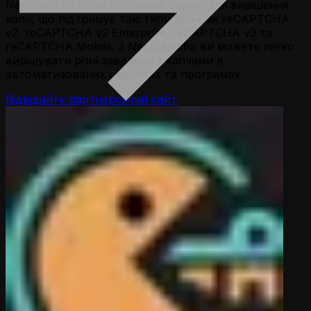
NextCaptcha — це потужний сервіс для вирішення
капч, що підтримує такі типи капч, як reCAPTCHA
v2, reCAPTCHA v2 Enterprise, reCAPTCHA v3 та
reCAPTCHA Mobile. З NextCaptcha ви можете легко
вирішувати різні завдання з капчами в
автоматизованих скриптах та програмах.
Відвідайте партнерський сайт