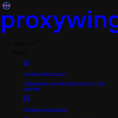
Продукти
Проксі
Резидентські проксі
Найшвидші резидентські проксі у 190+
країнах.
Датацентрові проксі