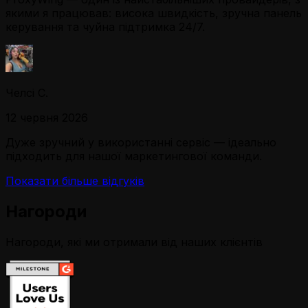
якими я працював: висока швидкість, зручна панель
керування та чуйна підтримка 24/7.
Челсі С.
12 червня 2026
Дуже зручний у використанні сервіс — ідеально
підходить для нашої маркетингової команди.
Показати більше відгуків
Нагороди
Нагороди, які ми отримали від наших клієнтів