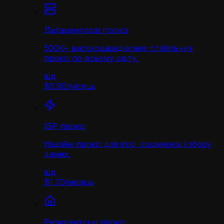
Датацентрові проксі
500K+ високошвидкісних стабільних
проксі по всьому світу.
від
$0.90
/
місяць
ISP проксі
Надійні проксі для ігор, соцмереж і збору
даних.
від
$1.70
/
місяць
Резидентські проксі