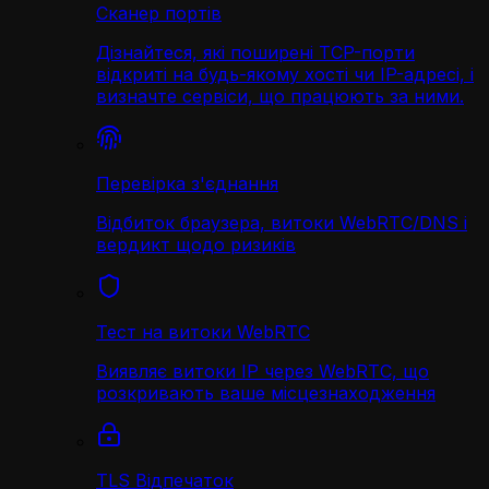
Сканер портів
Дізнайтеся, які поширені TCP-порти
відкриті на будь-якому хості чи IP-адресі, і
визначте сервіси, що працюють за ними.
Перевірка з'єднання
Відбиток браузера, витоки WebRTC/DNS і
вердикт щодо ризиків
Тест на витоки WebRTC
Виявляє витоки IP через WebRTC, що
розкривають ваше місцезнаходження
TLS Відпечаток