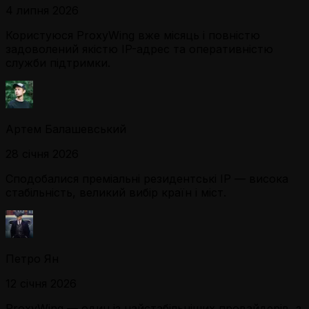
4 липня 2026
Користуюся ProxyWing вже місяць і повністю
задоволений якістю IP-адрес та оперативністю
служби підтримки.
Артем Балашевський
28 січня 2026
Сподобалися преміальні резидентські IP — висока
стабільність, великий вибір країн і міст.
Петро Ян
12 січня 2026
ProxyWing — один із найстабільніших провайдерів, з