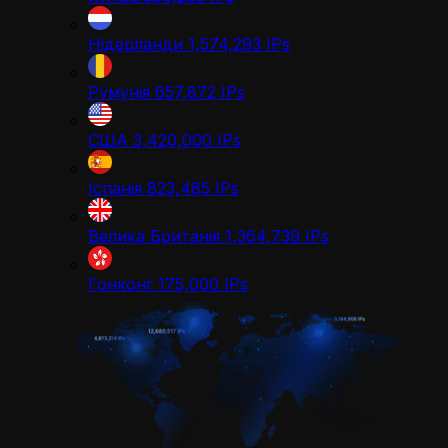
Нідерланди
1,574,293
IPs
Румунія
657,872
IPs
США
3,420,000
IPs
Іспанія
823,485
IPs
Велика Британія
1,364,739
IPs
Гонконг
175,000
IPs