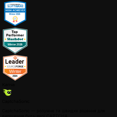
Капча
CaptchaSonic
CaptchaSonic — розумне та швидке рішення для
вирішення будь-якої CAPTCHA