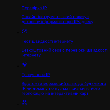
Перевірка IP
Онлайн-інструмент, який показує
детальну інформацію про IP-адресу
Тест швидкості інтернету
Безкоштовний сервіс перевірки швидкості
інтернету
Трасування IP
Відстежте мережевий шлях до будь-якого
IP чи домену по вузлах і визначте його
геолокацію на інтерактивній карті.