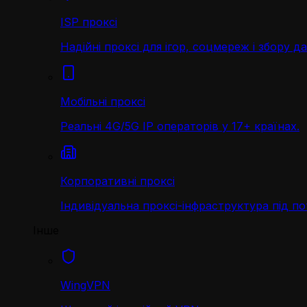
ISP проксі
Надійні проксі для ігор, соцмереж і збору д
Мобільні проксі
Реальні 4G/5G IP операторів у 17+ країнах.
Корпоративні проксі
Індивідуальна проксі-інфраструктура під по
Інше
WingVPN