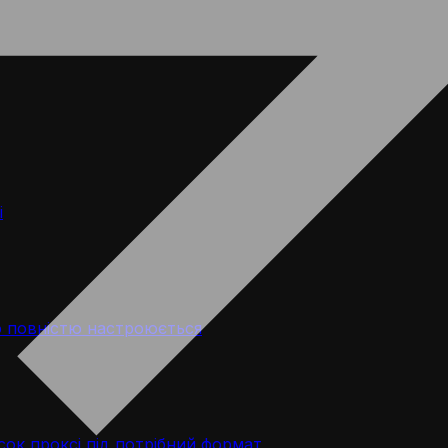
і
 повністю настроюється
ок проксі під потрібний формат