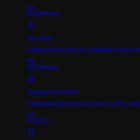
від
$0.90
/
місяць
ISP проксі
Надійні проксі для ігор, соцмереж і збору д
від
$1.70
/
місяць
Резидентські проксі
Найшвидші резидентські проксі у 190+ краї
від
$1.00
/
ГБ