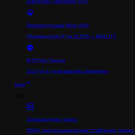
Швидкий і надійний VPN
Резидентський Wing VPN
Резидентські IP на VLESS + REALITY
MTProto Проксі
Доступ в телеграм без обмежень
Ціни
Ціни
Датацентрові проксі
500K+ високошвидкісних стабільних проксі 