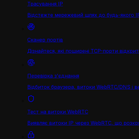
Трасування IP
Відстежте мережевий шлях до будь-якого IP 
Сканер портів
Дізнайтеся, які поширені TCP-порти відкриті
Перевірка з'єднання
Відбиток браузера, витоки WebRTC/DNS і в
Тест на витоки WebRTC
Виявляє витоки IP через WebRTC, що розк