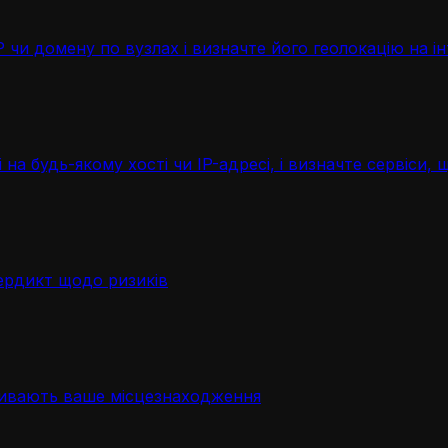
чи домену по вузлах і визначте його геолокацію на ін
 на будь-якому хості чи IP-адресі, і визначте сервіси
ердикт щодо ризиків
ривають ваше місцезнаходження