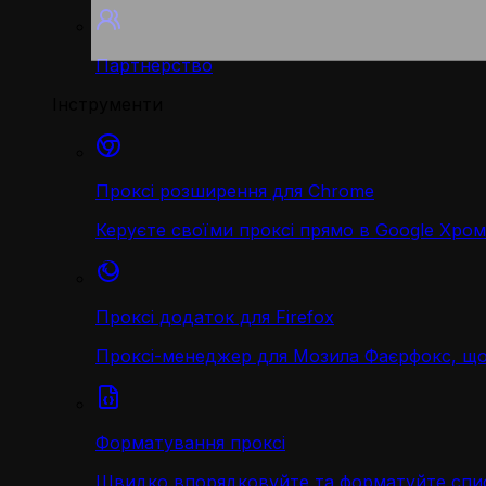
Партнерство
Інструменти
Проксі розширення для Chrome
Керуєте своїми проксі прямо в Google Хром
Проксі додаток для Firefox
Проксі-менеджер для Мозила Фаєрфокс, що
Форматування проксі
Швидко впорядковуйте та форматуйте спис