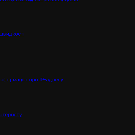
 швидкості
інформацію про IP-адресу
інтернету