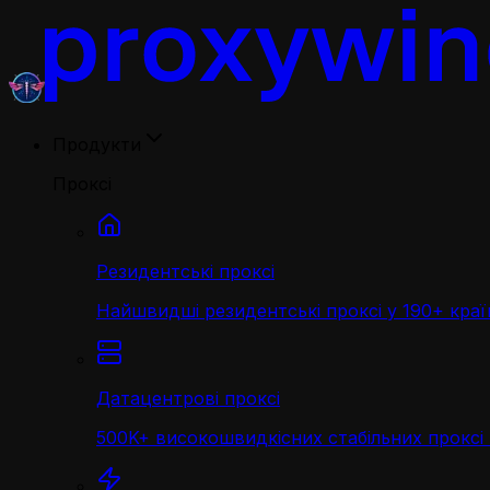
Продукти
Проксі
Резидентські проксі
Найшвидші резидентські проксі у 190+ краї
Датацентрові проксі
500K+ високошвидкісних стабільних проксі 