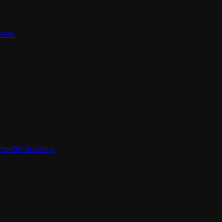
аних.
треби бізнесу.