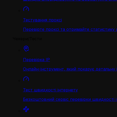
Тестування проксі
Перевірте проксі та отримайте статистику
Чекери/Тести
Перевірка IP
Онлайн-інструмент, який показує детальну 
Тест швидкості інтернету
Безкоштовний сервіс перевірки швидкості 