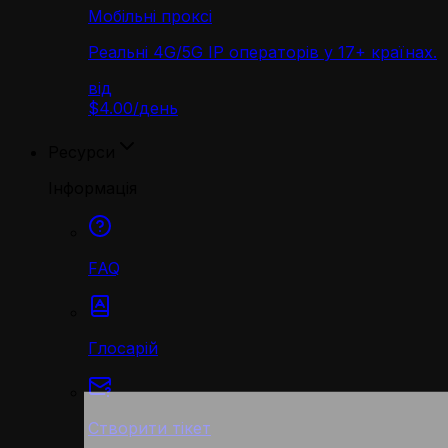
Мобільні проксі
Реальні 4G/5G IP операторів у 17+ країнах.
від
$4.00
/
день
Ресурси
Інформація
FAQ
Глосарій
Створити тікет