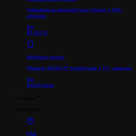
Найшвидші резидентські проксі у 190+
країнах.
від
$1.00
/
ГБ
Мобільні проксі
Реальні 4G/5G IP операторів у 17+ країнах.
від
$4.00
/
день
Ресурси
Інформація
FAQ