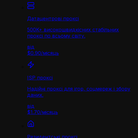
Датацентрові проксі
500K+ високошвидкісних стабільних
проксі по всьому світу.
від
$0.90
/
місяць
ISP проксі
Надійні проксі для ігор, соцмереж і збору
даних.
від
$1.70
/
місяць
Резидентські проксі