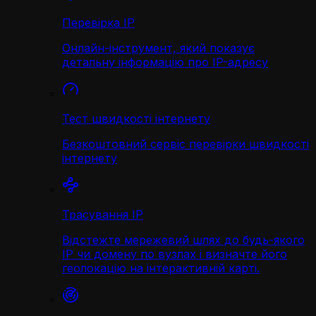
Перевірка IP
Онлайн-інструмент, який показує
детальну інформацію про IP-адресу
Тест швидкості інтернету
Безкоштовний сервіс перевірки швидкості
інтернету
Трасування IP
Відстежте мережевий шлях до будь-якого
IP чи домену по вузлах і визначте його
геолокацію на інтерактивній карті.