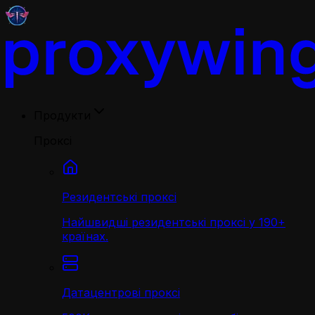
Продукти
Проксі
Резидентські проксі
Найшвидші резидентські проксі у 190+
країнах.
Датацентрові проксі