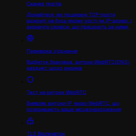
Сканер портів
Дізнайтеся, які поширені TCP-порти
відкриті на будь-якому хості чи IP-адресі, і
визначте сервіси, що працюють за ними.
Перевірка з'єднання
Відбиток браузера, витоки WebRTC/DNS і
вердикт щодо ризиків
Тест на витоки WebRTC
Виявляє витоки IP через WebRTC, що
розкривають ваше місцезнаходження
TLS Відпечаток