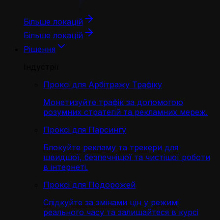
Більше локацій
Більше локацій
Рішення
Індустрії
Проксі для Арбітражу Трафіку
Монетизуйте трафік за допомогою
розумних стратегій та рекламних мереж.
Проксі для Парсингу
Блокуйте рекламу та трекери для
швидшої, безпечнішої та чистішої роботи
в інтернеті.
Проксі для Подорожей
Слідкуйте за змінами цін у режимі
реального часу та залишайтеся в курсі