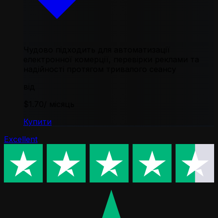
Чудово підходить для автоматизації
електронної комерції, перевірки реклами та
надійності протягом тривалого сеансу
від
$1.70
/ місяць
Купити
Excellent