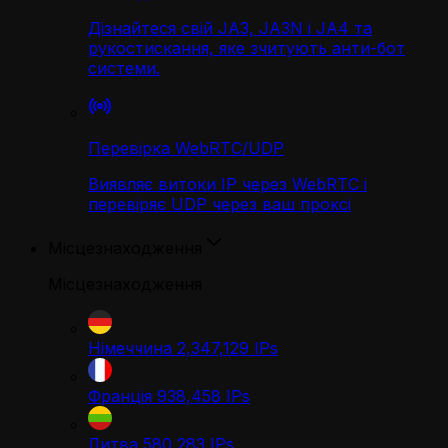
Дізнайтеся свій JA3, JA3N і JA4 та
рукостискання, яке зчитують анти-бот
системи.
Перевірка WebRTC/UDP
Виявляє витоки IP через WebRTC і
перевіряє UDP через ваш проксі
Місцезнаходження
Місцезнаходження
Німеччина
2,347,129
IPs
Франція
938,458
IPs
Литва
580,283
IPs