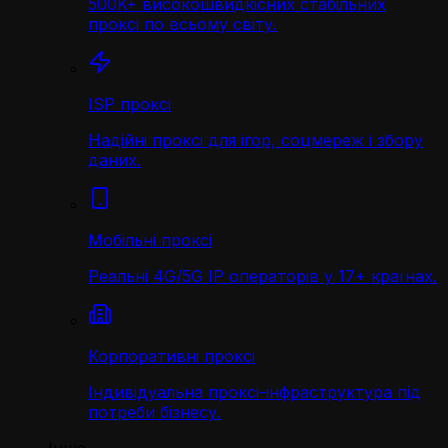
500K+ високошвидкісних стабільних
проксі по всьому світу.
ISP проксі
Надійні проксі для ігор, соцмереж і збору
даних.
Мобільні проксі
Реальні 4G/5G IP операторів у 17+ країнах.
Корпоративні проксі
Індивідуальна проксі-інфраструктура під
потреби бізнесу.