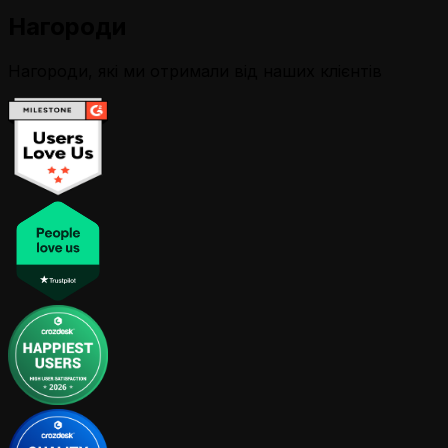
Нагороди
Нагороди, які ми отримали від наших клієнтів