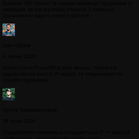
Відмінні ISP-проксі та сильна команда підтримки із
середнім часом відповіді близько 1 хвилини.
Однозначно варто користуватися.
Іван Обухів
4 липня 2026
Користуюся ProxyWing вже місяць і повністю
задоволений якістю IP-адрес та оперативністю
служби підтримки.
Артем Балашевський
28 січня 2026
Сподобалися преміальні резидентські IP — висока
стабільність, великий вибір країн і міст.