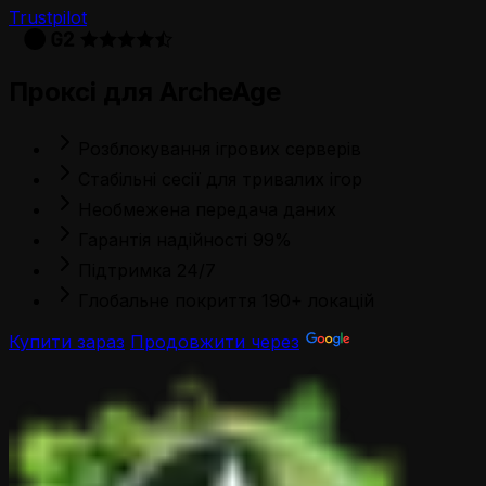
Trustpilot
Проксі для ArcheAge
Розблокування ігрових серверів
Стабільні сесії для тривалих ігор
Необмежена передача даних
Гарантія надійності 99%
Підтримка 24/7
Глобальне покриття 190+ локацій
Купити зараз
Продовжити через