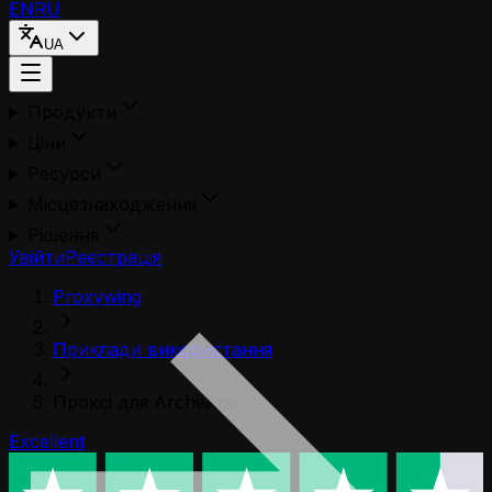
EN
RU
UA
Продукти
Ціни
Ресурси
Місцезнаходження
Рішення
Увійти
Реєстрація
Proxywing
Приклади використання
Проксі для ArcheAge
Excellent