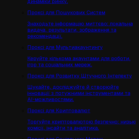
динаміки ринку.
Проксі для Пошукових Систем
Знаходьте інформацію миттєво: локальна
видача, результати, зображення та
рекомендації.
Проксі для Мультиакаунтингу
Керуйте кількома акаунтами для роботи,
ігор та соціальних мереж.
Проксі для Розвитку Штучного Інтелекту
Шукайте, досліджуйте й створюйте
інновації з потужними інструментами та
AI-можливостями.
Проксі для Криптовалют
Торгуйте криптовалютою безпечно: низькі
комісії, інсайти та аналітика.