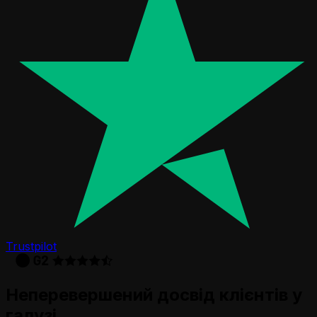
Trustpilot
Неперевершений досвід клієнтів у
галузі