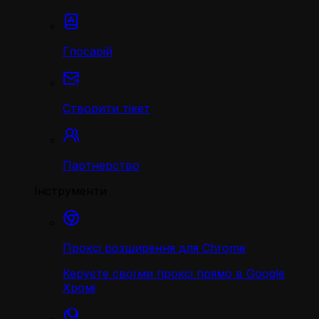
Глосарій
Створити тікет
Партнерство
Інструменти
Проксі розширення для Chrome
Керуєте своїми проксі прямо в Google
Хромі