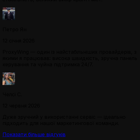
Петро Ян
12 січня 2026
ProxyWing — один із найстабільніших провайдерів, з
якими я працював: висока швидкість, зручна панель
керування та чуйна підтримка 24/7.
Челсі С.
12 червня 2026
Дуже зручний у використанні сервіс — ідеально
підходить для нашої маркетингової команди.
Показати більше відгуків