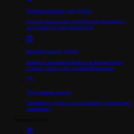
Проксі додаток для Firefox
Проксі-менеджер для Мозила Фаєрфокс,
що повністю настроюється
Форматування проксі
Швидко впорядковуйте та форматуйте
список проксі під потрібний формат
Тестування проксі
Перевірте проксі та отримайте статистику
швидкості
Чекери/Тести