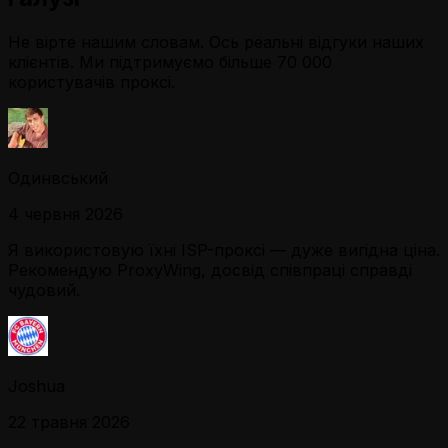
Не вірте нашим словам. Ось реальні відгуки наших
клієнтів. Ми підтримуємо більше 70 000
користувачів проксі.
Одинвський
4 червня 2026
Я використовую їхні ISP-проксі — дуже вигідна ціна.
Рекомендую ProxyWing, досвід співпраці справді
чудовий.
Joshua
22 травня 2026