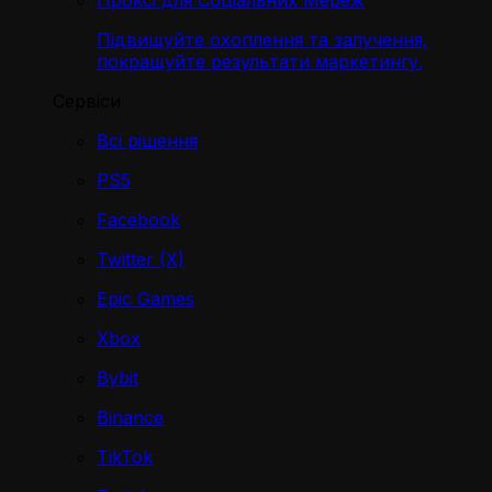
Проксі для Соціальних Мереж
Підвищуйте охоплення та залучення,
покращуйте результати маркетингу.
Сервіси
Всі рішення
PS5
Facebook
Twitter (X)
Epic Games
Xbox
Bybit
Binance
TikTok