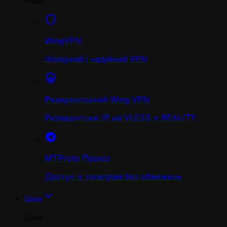
Інше
WingVPN
Швидкий і надійний VPN
Резидентський Wing VPN
Резидентські IP на VLESS + REALITY
MTProto Проксі
Доступ в телеграм без обмежень
Ціни
Ціни