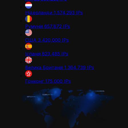
Нідерланди
1,574,293
IPs
Румунія
657,872
IPs
США
3,420,000
IPs
Іспанія
823,485
IPs
Велика Британія
1,364,739
IPs
Гонконг
175,000
IPs