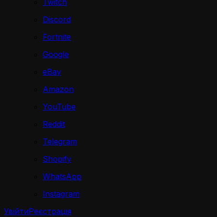
Twitch
Discord
Fortnite
Google
eBay
Amazon
YouTube
Reddit
Telegram
Shopify
WhatsApp
Instagram
Увійти
Реєстрація